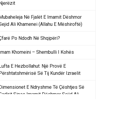
Njerëzit
Mubaheleja Në Fjalët E Imamit Dëshmor
Sejid Ali Khamenei (Allahu E Mëshiroftë)
Çfarë Po Ndodh Në Shqipëri?
Imam Khomeini – Shembulli I Kohës
Lufta E Hezbollahut: Një Provë E
Përshtatshmërisë Së Tij Kundër Izraelit
Dimensionet E Ndryshme Të Çështjes Së
Gadirit Sipas Imamit Dëshmor Sejid Ali
Khamenei
Gadir Khummi Në Fjalët E Imamit Dëshmor
Sejid Ali Khamenei (Allahu Ia Shenjtërofzë
Sekretet)