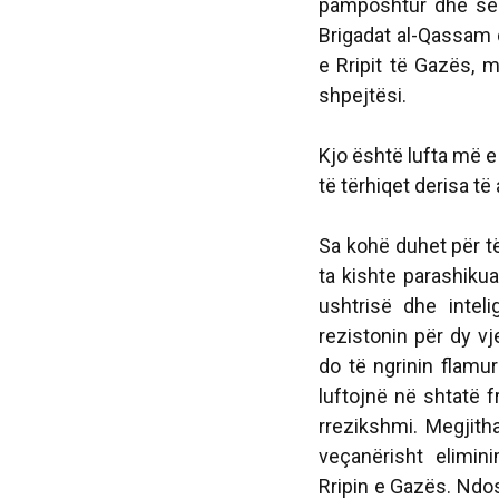
pamposhtur dhe se N
Brigadat al-Qassam dh
e Rripit të Gazës, 
shpejtësi.
Kjo është lufta më e 
të tërhiqet derisa të a
Sa kohë duhet për t
ta kishte parashiku
ushtrisë dhe intel
rezistonin për dy v
do të ngrinin flamu
luftojnë në shtatë f
rrezikshmi. Megjitha
veçanërisht elimin
Rripin e Gazës. Ndo