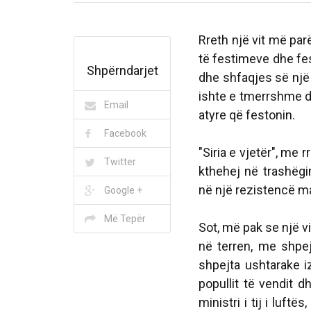
Rreth një vit më parë
të festimeve dhe fest
Shpërndarjet
dhe shfaqjes së një 
ishte e tmerrshme dh
Email
atyre që festonin.
Facebook
"Siria e vjetër", me 
Twitter
kthehej në trashëgi
në një rezistencë m
Google +
Më Tepër
Sot, më pak se një 
në terren, me shpej
shpejta ushtarake i
popullit të vendit
ministri i tij i luft