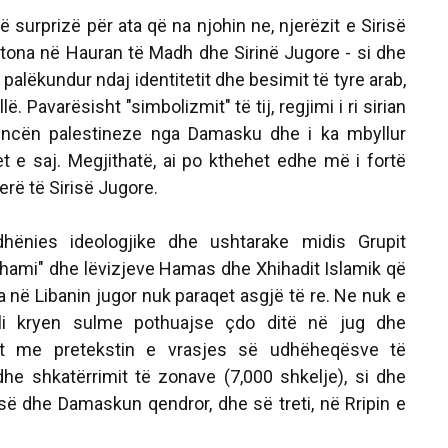
ë surprizë për ata që na njohin ne, njerëzit e Sirisë
 tona në Hauran të Madh dhe Sirinë Jugore - si dhe
palëkundur ndaj identitetit dhe besimit të tyre arab,
lë. Pavarësisht "simbolizmit" të tij, regjimi i ri sirian
tencën palestineze nga Damasku dhe i ka mbyllur
t e saj. Megjithatë, ai po kthehet edhe më i fortë
rë të Sirisë Jugore.
dhënies ideologjike dhe ushtarake midis Grupit
hami" dhe lëvizjeve Hamas dhe Xhihadit Islamik që
 në Libanin jugor nuk paraqet asgjë të re. Ne nuk e
i kryen sulme pothuajse çdo ditë në jug dhe
it me pretekstin e vrasjes së udhëheqësve të
 dhe shkatërrimit të zonave (7,000 shkelje), si dhe
isë dhe Damaskun qendror, dhe së treti, në Rripin e