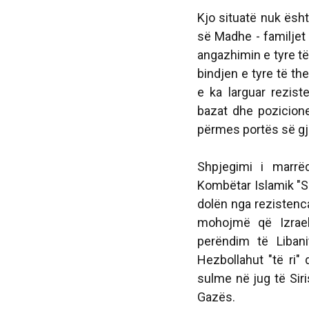
Kjo situatë nuk ësht
së Madhe - familjet
angazhimin e tyre të 
bindjen e tyre të thel
e ka larguar rezis
bazat dhe pozicione
përmes portës së gje
Shpjegimi i marrë
Kombëtar Islamik "S
dolën nga rezistenca
mohojmë që Izrael
perëndim të Liban
Hezbollahut "të ri"
sulme në jug të Sir
Gazës.