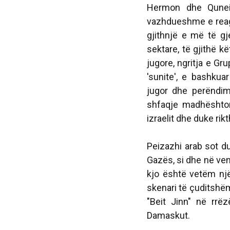
Hermon dhe Qunei
vazhdueshme e reagi
gjithnjë e më të g
sektare, të gjithë kë
jugore, ngritja e Gr
'sunite', e bashkua
jugor dhe perëndim
shfaqje madhështore
izraelit dhe duke rik
Peizazhi arab sot du
Gazës, si dhe në vend
kjo është vetëm një
skenari të çuditshë
"Beit Jinn" në rrë
Damaskut.