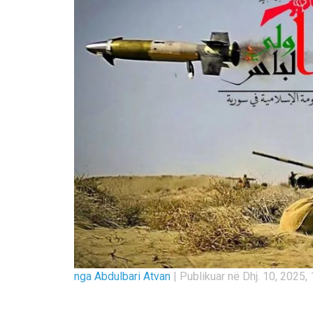
nga Abdulbari Atvan
|
Publikuar në Dhj. 10, 2025, 