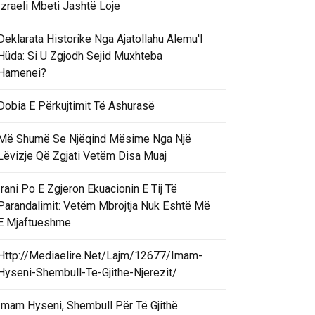
Izraeli Mbeti Jashtë Loje
Deklarata Historike Nga Ajatollahu Alemu'l
Hüda: Si U Zgjodh Sejid Muxhteba
Hamenei?
Dobia E Përkujtimit Të Ashurasë
Më Shumë Se Njëqind Mësime Nga Një
Lëvizje Që Zgjati Vetëm Disa Muaj
Irani Po E Zgjeron Ekuacionin E Tij Të
Parandalimit: Vetëm Mbrojtja Nuk Është Më
E Mjaftueshme
Http://Mediaelire.Net/Lajm/12677/Imam-
Hyseni-Shembull-Te-Gjithe-Njerezit/
Imam Hyseni, Shembull Për Të Gjithë