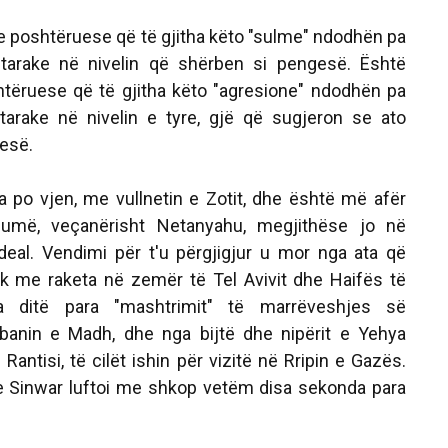
 poshtëruese që të gjitha këto "sulme" ndodhën pa
htarake në nivelin që shërben si pengesë. Është
tëruese që të gjitha këto "agresione" ndodhën pa
tarake në nivelin e tyre, gjë që sugjeron se ato
esë.
ja po vjen, me vullnetin e Zotit, dhe është më afër
më, veçanërisht Netanyahu, megjithëse jo në
eal. Vendimi për t'u përgjigjur u mor nga ata që
ik me raketa në zemër të Tel Avivit dhe Haifës të
a ditë para "mashtrimit" të marrëveshjes së
banin e Madh, dhe nga bijtë dhe nipërit e Yehya
Rantisi, të cilët ishin për vizitë në Rripin e Gazës.
se Sinwar luftoi me shkop vetëm disa sekonda para