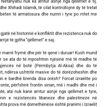
etanyahu nuk ka arritur asnjë nga qëllimet e tij.
e Xhihadi Islamik, të cilat kontrollojnë dy të tretat
mbeten të armatosura dhe numri i tyre po rritet me
gjatë në historinë e konfliktit dhe rezistenca nuk do
rrijë të gjitha "qëllimet" e saj.
ë marrë frymë dhe për të qenë i duruar! Kush mund
ar se ata do të mposhtnin njësinë më të madhe të
igjencës në botë (Përmbytja Al-Aksa) dhe do të
jet, ndërsa ushtritë masive do të dorëzoheshin dhe
rin e bardhë brenda disa orësh? Forcat izraelite po
ronte, përfshirë frontin sirian, më i madhi dhe më i
të, ata nuk kanë arritur asnjë nga qëllimet e tyre,
imin e rezistencës libaneze dhe palestineze në
shta prova më domethënëse është pranimi i Izraelit