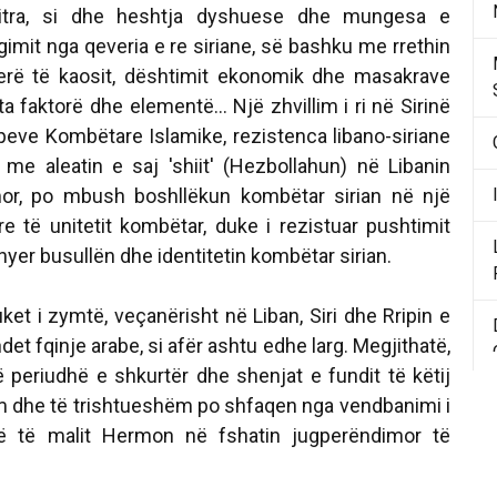
tra, si dhe heshtja dyshuese dhe mungesa e
mit nga qeveria e re siriane, së bashku me rrethin
jerë të kaosit, dështimit ekonomik dhe masakrave
ta faktorë dhe elementë... Një zhvillim i ri në Sirinë
upeve Kombëtare Islamike, rezistenca libano-siriane
r me aleatin e saj 'shiit' (Hezbollahun) në Libanin
or, po mbush boshllëkun kombëtar sirian në një
 të unitetit kombëtar, duke i rezistuar pushtimit
thyer busullën dhe identitetin kombëtar sirian.
ket i zymtë, veçanërisht në Liban, Siri dhe Rripin e
et fqinje arabe, si afër ashtu edhe larg. Megjithatë,
 periudhë e shkurtër dhe shenjat e fundit të këtij
m dhe të trishtueshëm po shfaqen nga vendbanimi i
zë të malit Hermon në fshatin jugperëndimor të