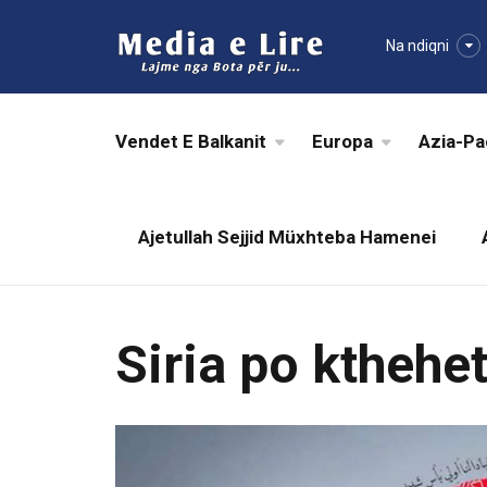
Na ndiqni
Vendet E Balkanit
Europa
Azia-Pa
Ajetullah Sejjid Müxhteba Hamenei
Siria po kthehe