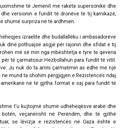
 guximshme të Jemenit me raketa supersonike dhe
 dhe versionin e fundit të dronëve të tij kamikazë,
ë shumë surpriza në të ardhmen.
ëheqjes izraelite dhe budallallëku i ambasadorëve
nuk dinë pothuajse asgjë për rajonin dhe sfidat e tij
ohen më së miri nga mbështetja e tyre te qeveria
 për të çarmatosur Hezbollahun para fundit të vitit.
ëve: Ju nuk do ta arrini çarmatimin as edhe me një
 ne mund ta shohim përgjigjen e Rezistencës ndaj
-amerikane në të gjitha format e saj para fundit të
ishme t'u kujtojmë shumë udhëheqësve arabë dhe
 botën, veçanërisht në Perëndim, dhe të gjithë
tuar, se lëvizja e rezistencës në Gaza është e