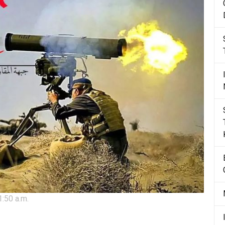
1:50 a.m.