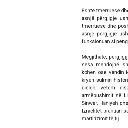
Është tmerruese dhe
asnjë përgjigje us
tmerruese dhe posh
asnjë përgjigje ush
funksionuan si peng
Megjithatë, përgjigj
sesa mendojnë shu
kohën ose vendin id
kryen sulmin histor
dielën, vetëm dis
armëpushimit në Li
Sinwar, Haniyeh dhe 
Izraelitët pranuan 
martirizimit të tij.