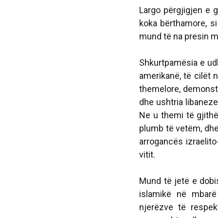
Largo përgjigjen e
koka bërthamore, si
mund të na presin m
Shkurtpamësia e udh
amerikanë, të cilët 
themelore, demonstr
dhe ushtria libaneze
Ne u themi të gjith
plumb të vetëm, dhe
arrogancës izraelito
vitit.
Mund të jetë e dob
islamikë në mbarë
njerëzve të respek