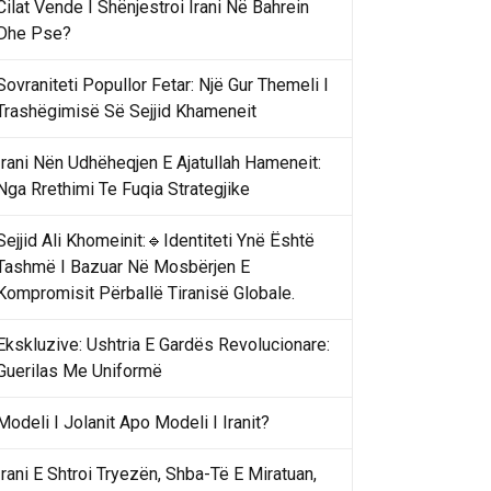
Cilat Vende I Shënjestroi Irani Në Bahrein
Dhe Pse?
Sovraniteti Popullor Fetar: Një Gur Themeli I
Trashëgimisë Së Sejjid Khameneit
Irani Nën Udhëheqjen E Ajatullah Hameneit:
Nga Rrethimi Te Fuqia Strategjike
Sejjid Ali Khomeinit:🔹Identiteti Ynë Është
Tashmë I Bazuar Në Mosbërjen E
Kompromisit Përballë Tiranisë Globale.
Ekskluzive: Ushtria E Gardës Revolucionare:
Guerilas Me Uniformë
Modeli I Jolanit Apo Modeli I Iranit?
Irani E Shtroi Tryezën, Shba-Të E Miratuan,