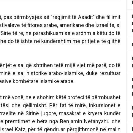
, pas përmbysjes së "regjimit të Asadit" dhe fillimit
ivaleve të fitores arabe, amerikane dhe izraelite, si
Sirie të re, ne parashikuam se e ardhmja këtu do të
e do të ishte në kundërshtim me pritjet e të gjithë
rrënjët e saj që shtrihen tetë mijë vjet më parë, do të
minë e saj historike arabo-islamike, duke rezultuar
asive kombëtare islamike arabe.
vit më vonë, ne e shohim këtë profeci të përmbushet
tësi dhe qëllimisht. Për fat të mirë, inkursionet e
zraelite në Sirinë jugore, masakrat e kryera kundër
 dhe premtimet e bëra nga Benjamin Netanyahu dhe
ës, Israel Katz, për të qëndruar përgjithmonë në malin