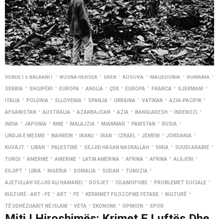
•
•
•
•
•
•
VENDET E BALKANIT
BOSNA HERSEK
GREK
KOSOVA
MAQEDONIA
RUMANIA
•
•
•
•
•
•
•
•
SERBIA
SHQIPËRI
EUROPA
ANGLIA
ÇEK
EUROPA
FRANCA
GJERMANI
•
•
•
•
•
•
•
İTALIA
POLONIA
SLLOVENIA
SPANJA
UKRAINA
VATIKAN
AZIA-PACIFIK
•
•
•
•
•
•
AFGANISTAN
AUSTRALIA
AZARBAJCAN
AZIA
BANGLADESH
INDENOZI
•
•
•
•
•
•
•
INDIA
JAPONIA
KINE
MALAJZIA
MIANMAR
PAKISTAN
RUSIA
•
•
•
•
•
•
•
LINDJA E MESME
BAHREIN
IRAKU
İRAN
IZRAEL
JEMENI
JORDANIA
•
•
•
•
•
•
KUVAJT
LIBAN
PALESTINE
SEJJID HASAN NASRALLAH
SIRIA
SUUDI ARABIE
•
•
•
•
•
•
•
TURQI
AMERIKE
AMERIKE
LATIN AMERIKA
AFRIKA
AFRIKA
ALGJERI
•
•
•
•
•
•
EGJIPT
LIBIA
NIGERIA
SOMALIA
SUDAN
TUNUZIA
•
•
•
•
AJETULLAH SEJJID ALI HAMANEI
DOSJET
İSLAMOFOBE
PROBLEMET SOCIALE
•
•
•
•
•
KULTURË - ART - FE
ART
FE
KERKIMET FILOZOFIKE FETARE
KULTURË
•
•
•
•
TË UDHËZUARIT NË ISLAM
VETA
EKONOMI
OPINION
SPOR
Miti I Hiroshimës: Krimet E Luftës Dhe