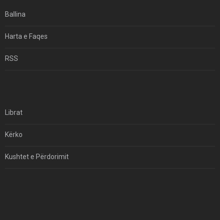
Ballina
Harta e Faqes
RSS
Librat
Kërko
Kushtet e Përdorimit
Kontakt
Të Drejtat e Autorit