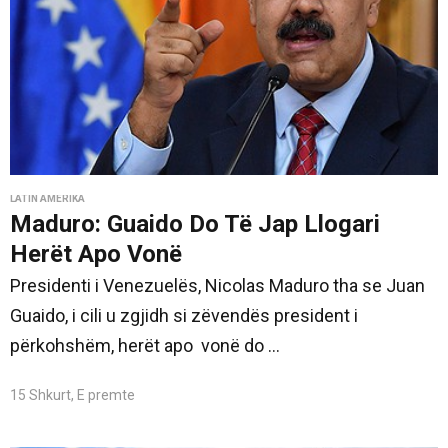
LATIN AMERIKA
Maduro: Guaido Do Të Jap Llogari
Herët Apo Vonë
Presidenti i Venezuelës, Nicolas Maduro tha se Juan
Guaido, i cili u zgjidh si zëvendës president i
përkohshëm, herët apo vonë do ...
15 Shkurt, E premte