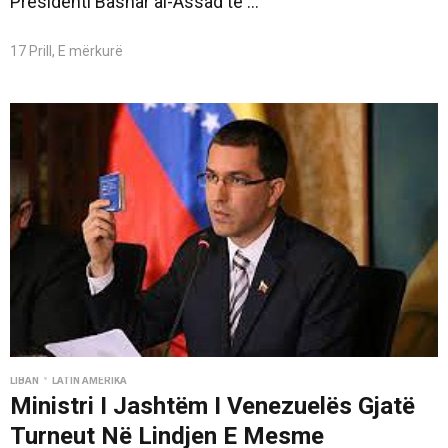
Presidenti Bashar al-Assad të ...
17 Prill, E mërkurë
•
LIBAN
LATIN AMERIKA
Ministri I Jashtëm I Venezuelës Gjatë
Turneut Në Lindjen E Mesme