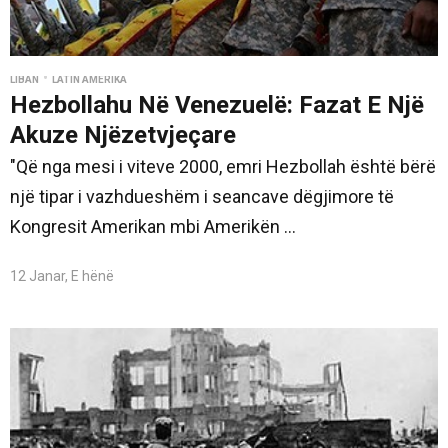
•
LIBAN
LATIN AMERIKA
Hezbollahu Në Venezuelë: Fazat E Një
Akuze Njëzetvjeçare
"Që nga mesi i viteve 2000, emri Hezbollah është bërë
një tipar i vazhdueshëm i seancave dëgjimore të
Kongresit Amerikan mbi Amerikën ...
12 Janar, E hënë