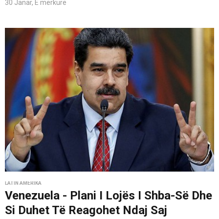
30 Janar, E mërkurë
LATIN AMERIKA
Venezuela - Plani I Lojës I Shba-Së Dhe
Si Duhet Të Reagohet Ndaj Saj