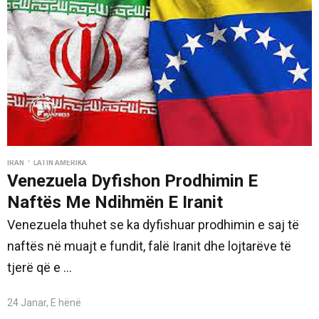
•
İRAN
LATIN AMERIKA
Venezuela Dyfishon Prodhimin E
Naftës Me Ndihmën E Iranit
Venezuela thuhet se ka dyfishuar prodhimin e saj të
naftës në muajt e fundit, falë Iranit dhe lojtarëve të
tjerë që e ...
24 Janar, E hënë