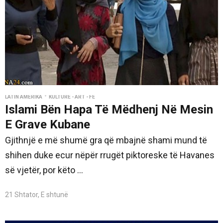
•
LATIN AMERIKA
KULTURË - ART - FE
Islami Bën Hapa Të Mëdhenj Në Mesin
E Grave Kubane
Gjithnjë e më shumë gra që mbajnë shami mund të
shihen duke ecur nëpër rrugët piktoreske të Havanes
së vjetër, por këto ...
21 Shtator, E shtunë