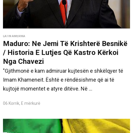
LATIN AMERIKA
Maduro: Ne Jemi Të Krishterë Besnikë
/ Historia E Lutjes Që Kastro Kërkoi
Nga Chavezi
"Gjithmonë e kam admiruar kujtesën e shkëlqyer të
Imam Khameneit. Është e rëndësishme që ai të
kujtojë momentet e atyre ditëve. Në ...
06 Korrik, E mërkurë