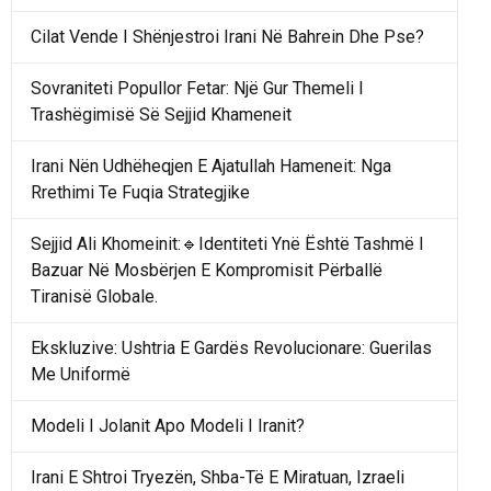
Cilat Vende I Shënjestroi Irani Në Bahrein Dhe Pse?
Sovraniteti Popullor Fetar: Një Gur Themeli I
Trashëgimisë Së Sejjid Khameneit
Irani Nën Udhëheqjen E Ajatullah Hameneit: Nga
Rrethimi Te Fuqia Strategjike
Sejjid Ali Khomeinit:🔹Identiteti Ynë Është Tashmë I
Bazuar Në Mosbërjen E Kompromisit Përballë
Tiranisë Globale.
Ekskluzive: Ushtria E Gardës Revolucionare: Guerilas
Me Uniformë
Modeli I Jolanit Apo Modeli I Iranit?
Irani E Shtroi Tryezën, Shba-Të E Miratuan, Izraeli