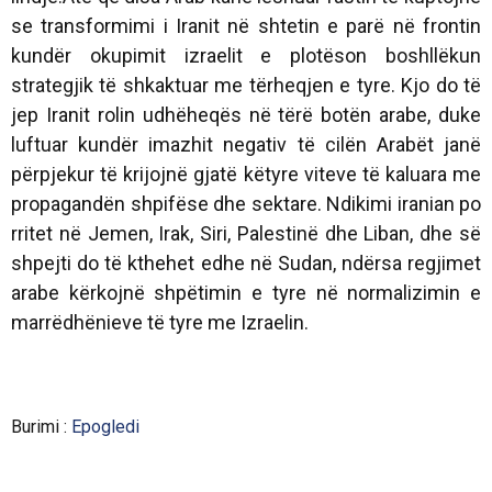
se transformimi i Iranit në shtetin e parë në frontin
kundër okupimit izraelit e plotëson boshllëkun
strategjik të shkaktuar me tërheqjen e tyre. Kjo do të
jep Iranit rolin udhëheqës në tërë botën arabe, duke
luftuar kundër imazhit negativ të cilën Arabët janë
përpjekur të krijojnë gjatë këtyre viteve të kaluara me
propagandën shpifëse dhe sektare. Ndikimi iranian po
rritet në Jemen, Irak, Siri, Palestinë dhe Liban, dhe së
shpejti do të kthehet edhe në Sudan, ndërsa regjimet
arabe kërkojnë shpëtimin e tyre në normalizimin e
marrëdhënieve të tyre me Izraelin.
Burimi :
Epogledi