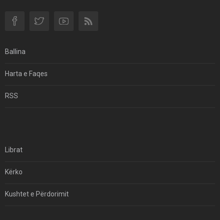
Për Në Shqipëri.
Si I Ndryshoi Rezistenca E Guximshme E Iranit
Ekuilibrat E Pushtetit Në Azinë Perëndimore?
Ballina
Hormuzi: Fillimi I Fundit Të Hegjemonisë Amerikane
Harta e Faqes
Për Çfarë Po Negocioni?
RSS
Librat
Kërko
Kushtet e Përdorimit