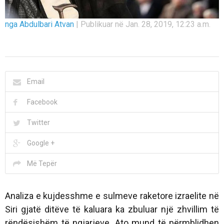
nga Abdulbari Atvan
|
Publikuar në Jan. 28, 2019, 12:23 a.m.
Email
Facebook
Twitter
Google +
Më Tepër
Analiza e kujdesshme e sulmeve raketore izraelite në
Siri gjatë ditëve të kaluara ka zbuluar një zhvillim të
rëndësishëm të ngjarjeve. Ato mund të përmblidhen