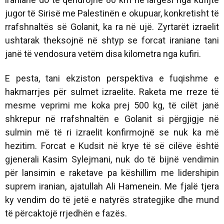
jugor të Sirisë me Palestinën e okupuar, konkretisht të
rrafshnaltës së Golanit, ka ra në ujë. Zyrtarët izraelit
ushtarak theksojnë në shtyp se forcat iraniane tani
janë të vendosura vetëm disa kilometra nga kufiri.
E pesta, tani ekziston perspektiva e fuqishme e
hakmarrjes për sulmet izraelite. Raketa me rreze të
mesme veprimi me koka prej 500 kg, të cilët janë
shkrepur në rrafshnaltën e Golanit si përgjigje në
sulmin më të ri izraelit konfirmojnë se nuk ka më
hezitim. Forcat e Kudsit në krye të së cilëve është
gjenerali Kasim Sylejmani, nuk do të bijnë vendimin
për lansimin e raketave pa këshillim me lidershipin
suprem iranian, ajatullah Ali Hamenein. Me fjalë tjera
ky vendim do të jetë e natyrës strategjike dhe mund
të përcaktojë rrjedhën e fazës.