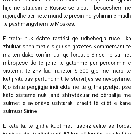
hije në statusin e Rusisë së aleat i besueshëm në
rajon, dhe për këtë mund të presin ndryshimin e madh
të pashmangshëm të Moskës.
E treta- nuk është rastësi që udhëheqja ruse ka
zbuluar shënimet e sigurisë gazetës Kommersant të
martën duke konfirmuar që forcat e Sirisë në sulmet
mbrojtëse do të jenë të gatshme për përdorimin e
sistemit të zhvilluar raketor S-300 gjer në mars të
këtij viti, pas përfundimit të stërvitjes së nevojshme.
Kjo ishte përgjigje indirekte në të gjitha pyetjet pse
këto sisteme nuk janë shfrytëzuar në përballje me
sulmet e avionëve ushtarak izraelit të cilët e kanë
sulmuar Sirinë .
E katërta, të gjitha kuptimet ruso-izraelite se forcat
iraniane do të qëndrojnë 80 km në largësi nga kufijtë