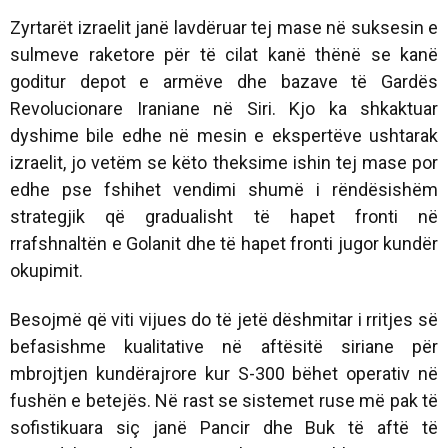
Zyrtarët izraelit janë lavdëruar tej mase në suksesin e
sulmeve raketore për të cilat kanë thënë se kanë
goditur depot e armëve dhe bazave të Gardës
Revolucionare Iraniane në Siri. Kjo ka shkaktuar
dyshime bile edhe në mesin e ekspertëve ushtarak
izraelit, jo vetëm se këto theksime ishin tej mase por
edhe pse fshihet vendimi shumë i rëndësishëm
strategjik që gradualisht të hapet fronti në
rrafshnaltën e Golanit dhe të hapet fronti jugor kundër
okupimit.
Besojmë që viti vijues do të jetë dëshmitar i rritjes së
befasishme kualitative në aftësitë siriane për
mbrojtjen kundërajrore kur S-300 bëhet operativ në
fushën e betejës. Në rast se sistemet ruse më pak të
sofistikuara siç janë Pancir dhe Buk të aftë të