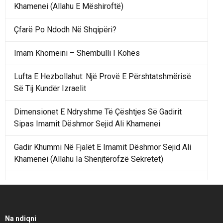
Khamenei (Allahu E Mëshiroftë)
Çfarë Po Ndodh Në Shqipëri?
Imam Khomeini – Shembulli I Kohës
Lufta E Hezbollahut: Një Provë E Përshtatshmërisë
Së Tij Kundër Izraelit
Dimensionet E Ndryshme Të Çështjes Së Gadirit
Sipas Imamit Dëshmor Sejid Ali Khamenei
Gadir Khummi Në Fjalët E Imamit Dëshmor Sejid Ali
Khamenei (Allahu Ia Shenjtërofzë Sekretet)
Një Rend Rajonal I Udhëhequr Nga Irani Kundrejt Një
Rendi Rajonal Të Udhëhequr Nga Izraeli
Filmi I Shkurtër Iranian “Pasta Alfredo” Ka Udhëtuar
Na ndiqni