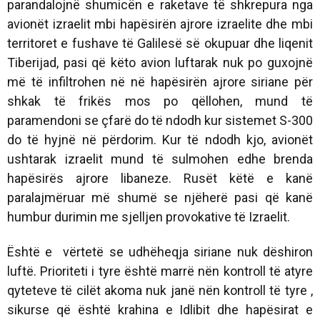
parandalojnë shumicën e raketave të shkrepura nga
avionët izraelit mbi hapësirën ajrore izraelite dhe mbi
territoret e fushave të Galilesë së okupuar dhe liqenit
Tiberijad, pasi që këto avion luftarak nuk po guxojnë
më të infiltrohen në në hapësirën ajrore siriane për
shkak të frikës mos po qëllohen, mund të
paramendoni se çfarë do të ndodh kur sistemet S-300
do të hyjnë në përdorim. Kur të ndodh kjo, avionët
ushtarak izraelit mund të sulmohen edhe brenda
hapësirës ajrore libaneze. Rusët këtë e kanë
paralajmëruar më shumë se njëherë pasi që kanë
humbur durimin me sjelljen provokative të Izraelit.
Është e vërtetë se udhëheqja siriane nuk dëshiron
luftë. Prioriteti i tyre është marrë nën kontroll të atyre
qyteteve të cilët akoma nuk janë nën kontroll të tyre ,
sikurse që është krahina e Idlibit dhe hapësirat e