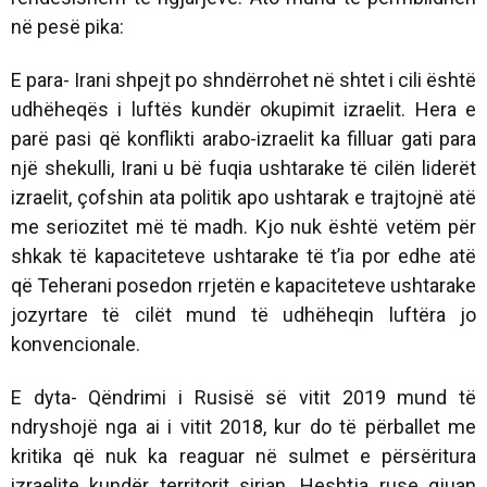
në pesë pika:
E para- Irani shpejt po shndërrohet në shtet i cili është
udhëheqës i luftës kundër okupimit izraelit. Hera e
parë pasi që konflikti arabo-izraelit ka filluar gati para
një shekulli, Irani u bë fuqia ushtarake të cilën liderët
izraelit, çofshin ata politik apo ushtarak e trajtojnë atë
me seriozitet më të madh. Kjo nuk është vetëm për
shkak të kapaciteteve ushtarake të t’ia por edhe atë
që Teherani posedon rrjetën e kapaciteteve ushtarake
jozyrtare të cilët mund të udhëheqin luftëra jo
konvencionale.
E dyta- Qëndrimi i Rusisë së vitit 2019 mund të
ndryshojë nga ai i vitit 2018, kur do të përballet me
kritika që nuk ka reaguar në sulmet e përsëritura
izraelite kundër territorit sirian. Heshtja ruse gjuan