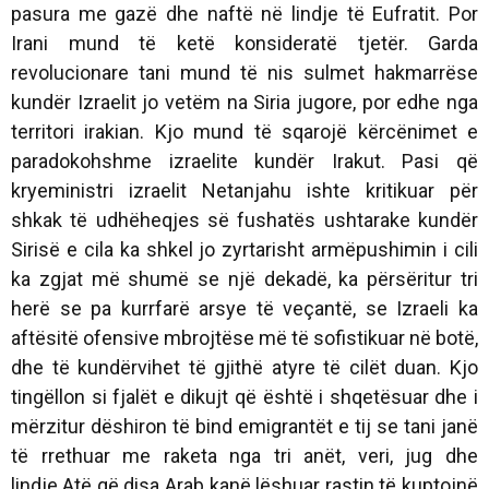
pasura me gazë dhe naftë në lindje të Eufratit. Por
Irani mund të ketë konsideratë tjetër. Garda
revolucionare tani mund të nis sulmet hakmarrëse
kundër Izraelit jo vetëm na Siria jugore, por edhe nga
territori irakian. Kjo mund të sqarojë kërcënimet e
paradokohshme izraelite kundër Irakut. Pasi që
kryeministri izraelit Netanjahu ishte kritikuar për
shkak të udhëheqjes së fushatës ushtarake kundër
Sirisë e cila ka shkel jo zyrtarisht armëpushimin i cili
ka zgjat më shumë se një dekadë, ka përsëritur tri
herë se pa kurrfarë arsye të veçantë, se Izraeli ka
aftësitë ofensive mbrojtëse më të sofistikuar në botë,
dhe të kundërvihet të gjithë atyre të cilët duan. Kjo
tingëllon si fjalët e dikujt që është i shqetësuar dhe i
mërzitur dëshiron të bind emigrantët e tij se tani janë
të rrethuar me raketa nga tri anët, veri, jug dhe
lindje.Atë që disa Arab kanë lëshuar rastin të kuptojnë