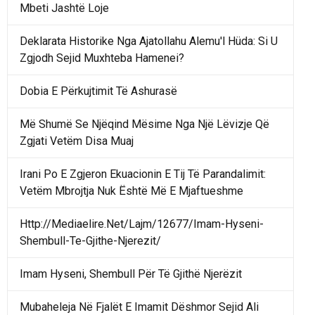
Mbeti Jashtë Loje
Deklarata Historike Nga Ajatollahu Alemu'l Hüda: Si U
Zgjodh Sejid Muxhteba Hamenei?
Dobia E Përkujtimit Të Ashurasë
Më Shumë Se Njëqind Mësime Nga Një Lëvizje Që
Zgjati Vetëm Disa Muaj
Irani Po E Zgjeron Ekuacionin E Tij Të Parandalimit:
Vetëm Mbrojtja Nuk Është Më E Mjaftueshme
Http://Mediaelire.Net/Lajm/12677/Imam-Hyseni-
Shembull-Te-Gjithe-Njerezit/
Imam Hyseni, Shembull Për Të Gjithë Njerëzit
Mubaheleja Në Fjalët E Imamit Dëshmor Sejid Ali