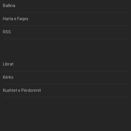
Ballina
Hormuzi: Fillimi I Fundit Të Hegjemonisë Amerikane
Harta e Faqes
Për Çfarë Po Negocioni?
RSS
Librat
Kërko
Kushtet e Përdorimit
Kontakt
Të Drejtat e Autorit