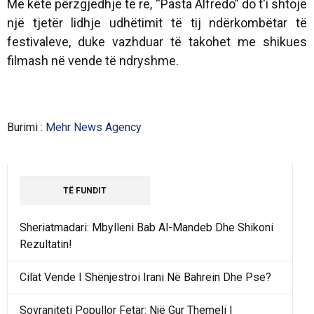
Me këtë përzgjedhje të re, “Pasta Alfredo” do t'i shtojë
një tjetër lidhje udhëtimit të tij ndërkombëtar të
festivaleve, duke vazhduar të takohet me shikues
filmash në vende të ndryshme.
Burimi :
Mehr News Agency
TË FUNDIT
Sheriatmadari: Mbylleni Bab Al-Mandeb Dhe Shikoni
Rezultatin!
Cilat Vende I Shënjestroi Irani Në Bahrein Dhe Pse?
Sovraniteti Popullor Fetar: Një Gur Themeli I