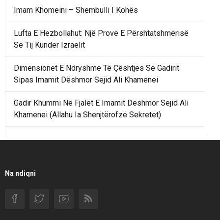
Imam Khomeini – Shembulli I Kohës
Lufta E Hezbollahut: Një Provë E Përshtatshmërisë
Së Tij Kundër Izraelit
Dimensionet E Ndryshme Të Çështjes Së Gadirit
Sipas Imamit Dëshmor Sejid Ali Khamenei
Gadir Khummi Në Fjalët E Imamit Dëshmor Sejid Ali
Khamenei (Allahu Ia Shenjtërofzë Sekretet)
Një Rend Rajonal I Udhëhequr Nga Irani Kundrejt Një
Rendi Rajonal Të Udhëhequr Nga Izraeli
Filmi I Shkurtër Iranian “Pasta Alfredo” Ka Udhëtuar
Na ndiqni
Për Në Shqipëri.
Si I Ndryshoi Rezistenca E Guximshme E Iranit
Ekuilibrat E Pushtetit Në Azinë Perëndimore?