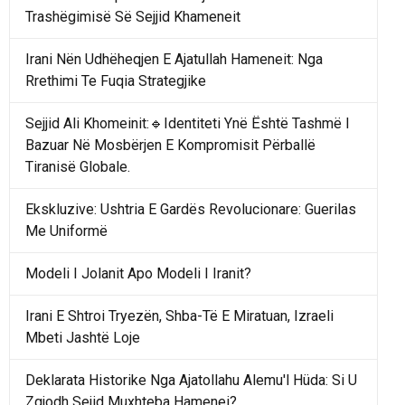
Trashëgimisë Së Sejjid Khameneit
Irani Nën Udhëheqjen E Ajatullah Hameneit: Nga
Rrethimi Te Fuqia Strategjike
Sejjid Ali Khomeinit:🔹Identiteti Ynë Është Tashmë I
Bazuar Në Mosbërjen E Kompromisit Përballë
Tiranisë Globale.
Ekskluzive: Ushtria E Gardës Revolucionare: Guerilas
Me Uniformë
Modeli I Jolanit Apo Modeli I Iranit?
Irani E Shtroi Tryezën, Shba-Të E Miratuan, Izraeli
Mbeti Jashtë Loje
Deklarata Historike Nga Ajatollahu Alemu'l Hüda: Si U
Zgjodh Sejid Muxhteba Hamenei?