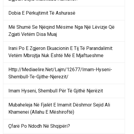
Dobia E Përkujtimit Të Ashurasë
Më Shumë Se Njëqind Mësime Nga Një Lëvizje Që
Zgjati Vetëm Disa Muaj
Irani Po E Zgjeron Ekuacionin E Tij Të Parandalimit:
Vetëm Mbrojtja Nuk Është Më E Mjaftueshme
Http://Mediaelire.Net/Lajm/12677/Imam-Hyseni-
Shembull-Te-Gjithe-Njerezit/
Imam Hyseni, Shembull Për Të Gjithë Njerëzit
Mubaheleja Në Fjalët E Imamit Dëshmor Sejid Ali
Khamenei (Allahu E Mëshiroftë)
Çfarë Po Ndodh Në Shqipëri?