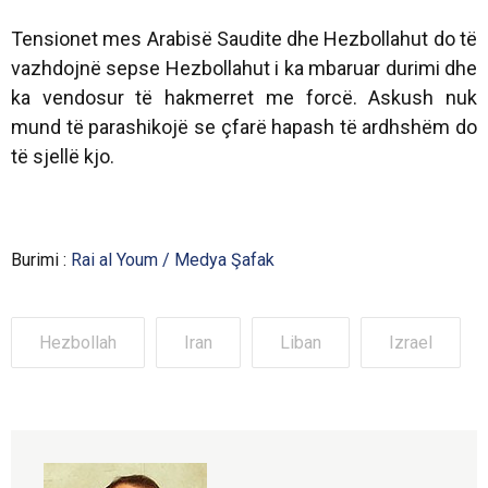
Tensionet mes Arabisë Saudite dhe Hezbollahut do të
vazhdojnë sepse Hezbollahut i ka mbaruar durimi dhe
ka vendosur të hakmerret me forcë. Askush nuk
mund të parashikojë se çfarë hapash të ardhshëm do
të sjellë kjo.
Burimi :
Rai al Youm / Medya Şafak
Hezbollah
Iran
Liban
Izrael