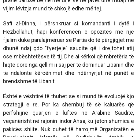
pranë partisë bëjnë me dije se në javët dhe muajt në
vijim lëvizja mund të shkojë edhe më tej.
Safi al-Dinna, i përshkruar si komandanti i dytë i
Hezbollahut, hapi konferencën e opozitës me një
fjalim duke paralajmëruar se Partia do të përgjigjet me
dhunë ndaj çdo "fyerjeje" saudite që i drejtohet atij
ose mbështetësve të tij. Dhe ai kërkoi që mbretëria të
hiqte dorë nga qëllimi i saj për të dominuar Libanin dhe
të ndalonte kërcënimet dhe ndërhyrjet në punët e
brendshme të Libanit.
Është e vështirë të thuhet se si mund të evoluojë kjo
strategji e re. Por ka shembuj të së kaluarës që
përfshijnë çuarjen e luftës në Arabinë Saudite,
veçanërisht në rajonin lindor Ahsa, ku jeton shumica e
pakicës shiite. Nuk duhet të harrojmë Organizatën e