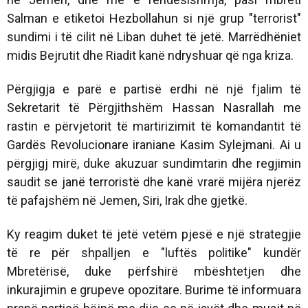
Salman e etiketoi Hezbollahun si një grup "terrorist"
sundimi i të cilit në Liban duhet të jetë. Marrëdhëniet
midis Bejrutit dhe Riadit kanë ndryshuar që nga kriza.
Përgjigja e parë e partisë erdhi në një fjalim të
Sekretarit të Përgjithshëm Hassan Nasrallah me
rastin e përvjetorit të martirizimit të komandantit të
Gardës Revolucionare iraniane Kasim Sylejmani. Ai u
përgjigj mirë, duke akuzuar sundimtarin dhe regjimin
saudit se janë terroristë dhe kanë vrarë mijëra njerëz
të pafajshëm në Jemen, Siri, Irak dhe gjetkë.
Ky reagim duket të jetë vetëm pjesë e një strategjie
të re për shpalljen e "luftës politike" kundër
Mbretërisë, duke përfshirë mbështetjen dhe
inkurajimin e grupeve opozitare. Burime të informuara