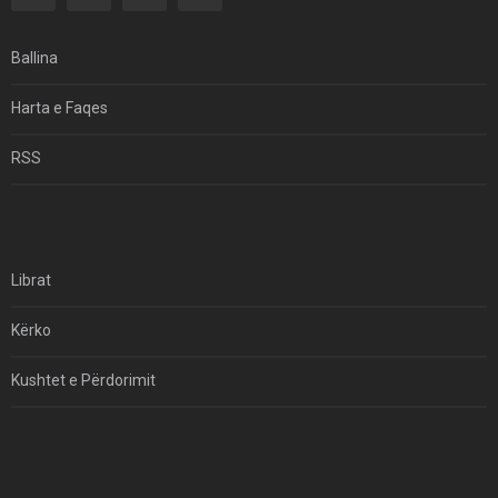
Si I Ndryshoi Rezistenca E Guximshme E Iranit
Ekuilibrat E Pushtetit Në Azinë Perëndimore?
Ballina
Hormuzi: Fillimi I Fundit Të Hegjemonisë Amerikane
Harta e Faqes
Për Çfarë Po Negocioni?
RSS
Librat
Kërko
Kushtet e Përdorimit
Kontakt