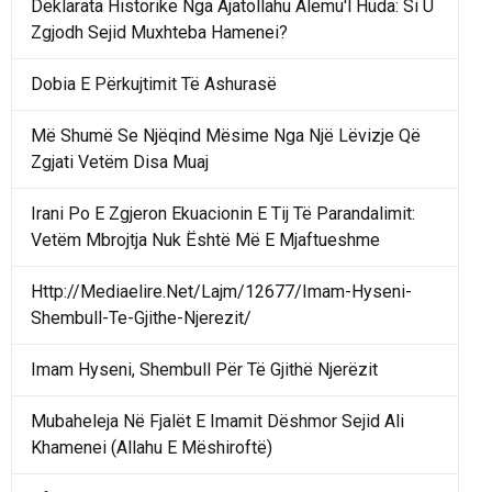
Deklarata Historike Nga Ajatollahu Alemu'l Hüda: Si U
Zgjodh Sejid Muxhteba Hamenei?
Dobia E Përkujtimit Të Ashurasë
Më Shumë Se Njëqind Mësime Nga Një Lëvizje Që
Zgjati Vetëm Disa Muaj
Irani Po E Zgjeron Ekuacionin E Tij Të Parandalimit:
Vetëm Mbrojtja Nuk Është Më E Mjaftueshme
Http://Mediaelire.Net/Lajm/12677/Imam-Hyseni-
Shembull-Te-Gjithe-Njerezit/
Imam Hyseni, Shembull Për Të Gjithë Njerëzit
Mubaheleja Në Fjalët E Imamit Dëshmor Sejid Ali
Khamenei (Allahu E Mëshiroftë)