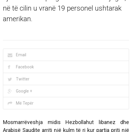
në të cilin u vranë 19 personel ushtarak
amerikan.
Email
Facebook
Twitter
Google +
Më Tepër
Mosmarrëveshja midis Hezbollahut libanez dhe
Arabisë Saudite arriti një kulm të ri kur partia priti një