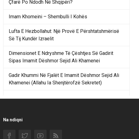
Çfarë Po Ndodh Në Shqipëri?
Imam Khomeini – Shembulli I Kohës
Lufta E Hezbollahut: Një Provë E Përshtatshmërisë
Së Tij Kundër Izraelit
Dimensionet E Ndryshme Të Çështjes Së Gadirit
Sipas Imamit Dëshmor Sejid Ali Khamenei
Gadir Khummi Në Fjalët E Imamit Dëshmor Sejid Ali
Khamenei (Allahu Ia Shenjtërofzë Sekretet)
Një Rend Rajonal I Udhëhequr Nga Irani Kundrejt Një
Rendi Rajonal Të Udhëhequr Nga Izraeli
Filmi I Shkurtër Iranian “Pasta Alfredo” Ka Udhëtuar
Na ndiqni
Për Në Shqipëri.