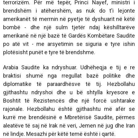
terrorizëm. Për më tepër, Princi Nayef, ministri i
brendshëm i atëhershëm, as nuk do t'i lejonte
amerikanët të merrnin në pyetje të dyshuarit në këtë
bombë - dhe një sulm tjetër ndaj këshilltarëve
amerikanë në një bazë të Gardës Kombëtare Saudite
po atë vit - me arsyetimin se siguria e tyre ishin
plotësisht punët e tyre të brendshme.
Arabia Saudite ka ndryshuar. Udhëheqja e tij e re
braktisi shumë nga rregullat bazë politike dhe
diplomatike të paraardhësve të tij. Hezbollahu
gjithashtu ndryshoi dhe u bë shtylla kryesore e
Boshtit të Rezistencës dhe një forcë ushtarake
rajonale. Hezbollahu është gjithashtu më afër se
kurrë me brendësinë e Mbretërisë Saudite, përmes
aleatëve të saj në Irak në veri, Jemen në jug dhe Iran
në lindje. Mesazhi për këtë temë është i qartë.