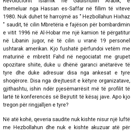
Revolucionit Islamik në Gadishullin Arabik, e
themeluar nga Hassan es-Saffar në fillim të viteve
1980. Nuk duhet të harrojmë as " Hezbollahun Hixhaz
" saudit, të cilin Mbretëria e fajëson për bombardimin
e vitit 1996 në Al-Hobar me një kamion të përgatitur
në Libanin jugor, në të cilin u vranë 19 personel
ushtarak amerikan. Kjo fushatë përfundoi vetëm me
maturinë e mbretit Fahd në negociatat me grupet
opozitare shiite, duke u dhënë garanci anëtarëve të
tyre dhe duke adresuar disa nga ankesat e tyre
shoqërore. Disa nga drejtuesit e këtyre organizatave,
gjithashtu, ishin ndër pjesëmarrësit më të profilit të
lartë të konferencës së Bejrutit të kësaj jave. Apo kjo
tregon për ringjalljen e tyre?
Në atë kohë, qeveria saudite nuk kishte nisur një luftë
me Hezbollahun dhe nuk e kishte akuzuar atë për