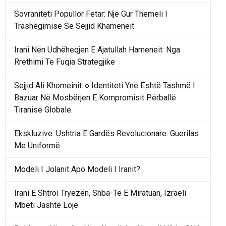
Sovraniteti Popullor Fetar: Një Gur Themeli I
Trashëgimisë Së Sejjid Khameneit
Irani Nën Udhëheqjen E Ajatullah Hameneit: Nga
Rrethimi Te Fuqia Strategjike
Sejjid Ali Khomeinit:🔹Identiteti Ynë Është Tashmë I
Bazuar Në Mosbërjen E Kompromisit Përballë
Tiranisë Globale.
Ekskluzive: Ushtria E Gardës Revolucionare: Guerilas
Me Uniformë
Modeli I Jolanit Apo Modeli I Iranit?
Irani E Shtroi Tryezën, Shba-Të E Miratuan, Izraeli
Mbeti Jashtë Loje