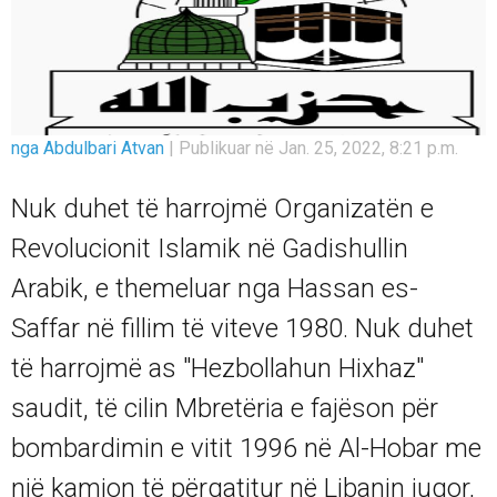
nga Abdulbari Atvan
|
Publikuar në Jan. 25, 2022, 8:21 p.m.
Nuk duhet të harrojmë Organizatën e
Revolucionit Islamik në Gadishullin
Arabik, e themeluar nga Hassan es-
Saffar në fillim të viteve 1980. Nuk duhet
të harrojmë as "Hezbollahun Hixhaz"
saudit, të cilin Mbretëria e fajëson për
bombardimin e vitit 1996 në Al-Hobar me
një kamion të përgatitur në Libanin jugor,