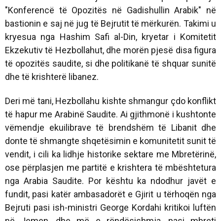
"Konferencë të Opozitës në Gadishullin Arabik" në
bastionin e saj në jug të Bejrutit të mërkurën. Takimi u
kryesua nga Hashim Safi al-Din, kryetar i Komitetit
Ekzekutiv të Hezbollahut, dhe morën pjesë disa figura
të opozitës saudite, si dhe politikanë të shquar sunitë
dhe të krishterë libanez.
Deri më tani, Hezbollahu kishte shmangur çdo konflikt
të hapur me Arabinë Saudite. Ai gjithmonë i kushtonte
vëmendje ekuilibrave të brendshëm të Libanit dhe
donte të shmangte shqetësimin e komunitetit sunit të
vendit, i cili ka lidhje historike sektare me Mbretërinë,
ose përplasjen me partitë e krishtera të mbështetura
nga Arabia Saudite. Por kështu ka ndodhur javët e
fundit, pasi katër ambasadorët e Gjirit u tërhoqën nga
Bejruti pasi ish-ministri George Kordahi kritikoi luftën
në Jemen, dhe më e rëndësishmja, pasi mbreti