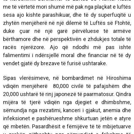
me të vërtetë mori shumë më pak nga plaçkat e luftës
sesa ajo kishte parashikuar, dhe të dy superfuqitë u
zhytën menjëherë në një dilemë të Luftës së Ftohtë,
duke çuar në një garë përvëluese të armëve
bërthamore dhe në perspektivën e zhdukjes totale të
racës njerëzore. Ajo që ndodhi më pas ishte
falimentimi i ndërsjellë moral dhe financiar në të dy
vendet gjatë dy brezave të furisë ushtarake.
Sipas vlerësimeve, në bombardimet në Hiroshima
vdiqën menjëherë 80,000 civilë të pafajshëm dhe
20,000 ushtarë të rinj japonezë të paarmatosur. Qindra
mijëra të tjerë vdiqën nga djegiet e dhimbshme,
sëmundja nga rrezatimi, kanceri i gjakut, anemia dhe
infeksionet e pashërueshme shkurtuan jetën e atyre
që mbetën. Pasardhësit e fëmijëve të të mbijetuarve