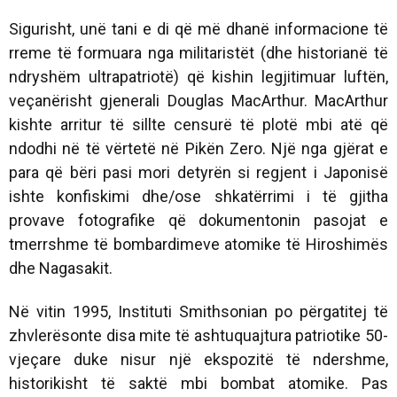
Sigurisht, unë tani e di që më dhanë informacione të
rreme të formuara nga militaristët (dhe historianë të
ndryshëm ultrapatriotë) që kishin legjitimuar luftën,
veçanërisht gjenerali Douglas MacArthur. MacArthur
kishte arritur të sillte censurë të plotë mbi atë që
ndodhi në të vërtetë në Pikën Zero. Një nga gjërat e
para që bëri pasi mori detyrën si regjent i Japonisë
ishte konfiskimi dhe/ose shkatërrimi i të gjitha
provave fotografike që dokumentonin pasojat e
tmerrshme të bombardimeve atomike të Hiroshimës
dhe Nagasakit.
Në vitin 1995, Instituti Smithsonian po përgatitej të
zhvlerësonte disa mite të ashtuquajtura patriotike 50-
vjeçare duke nisur një ekspozitë të ndershme,
historikisht të saktë mbi bombat atomike. Pas