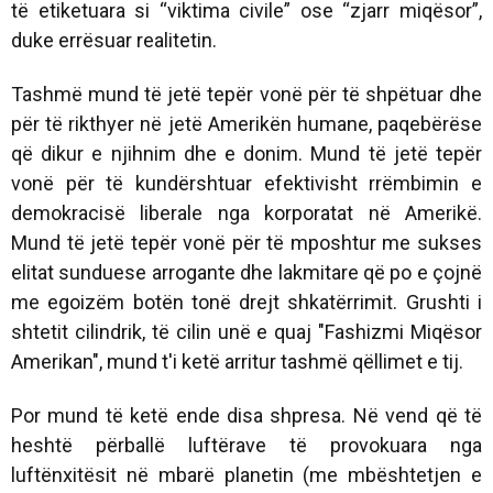
të etiketuara si “viktima civile” ose “zjarr miqësor”,
duke errësuar realitetin.
Tashmë mund të jetë tepër vonë për të shpëtuar dhe
për të rikthyer në jetë Amerikën humane, paqebërëse
që dikur e njihnim dhe e donim. Mund të jetë tepër
vonë për të kundërshtuar efektivisht rrëmbimin e
demokracisë liberale nga korporatat në Amerikë.
Mund të jetë tepër vonë për të mposhtur me sukses
elitat sunduese arrogante dhe lakmitare që po e çojnë
me egoizëm botën tonë drejt shkatërrimit. Grushti i
shtetit cilindrik, të cilin unë e quaj "Fashizmi Miqësor
Amerikan", mund t'i ketë arritur tashmë qëllimet e tij.
Por mund të ketë ende disa shpresa. Në vend që të
heshtë përballë luftërave të provokuara nga
luftënxitësit në mbarë planetin (me mbështetjen e