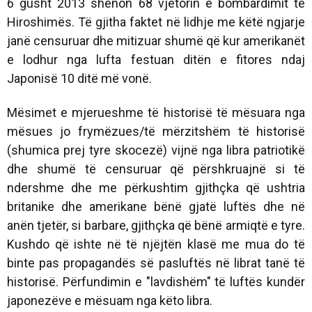
6 gusht 2013 shënon 68 vjetorin e bombardimit të
Hiroshimës. Të gjitha faktet në lidhje me këtë ngjarje
janë censuruar dhe mitizuar shumë që kur amerikanët
e lodhur nga lufta festuan ditën e fitores ndaj
Japonisë 10 ditë më vonë.
Mësimet e mjerueshme të historisë të mësuara nga
mësues jo frymëzues/të mërzitshëm të historisë
(shumica prej tyre skocezë) vijnë nga libra patriotikë
dhe shumë të censuruar që përshkruajnë si të
ndershme dhe me përkushtim gjithçka që ushtria
britanike dhe amerikane bënë gjatë luftës dhe në
anën tjetër, si barbare, gjithçka që bënë armiqtë e tyre.
Kushdo që ishte në të njëjtën klasë me mua do të
binte pas propagandës së pasluftës në librat tanë të
historisë. Përfundimin e "lavdishëm" të luftës kundër
japonezëve e mësuam nga këto libra.