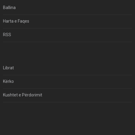
Ekuilibrat E Pushtetit Në Azinë Perëndimore?
Ballina
Hormuzi: Fillimi I Fundit Të Hegjemonisë Amerikane
Harta e Faqes
Për Çfarë Po Negocioni?
RSS
Librat
Kërko
Kushtet e Përdorimit
Kontakt
Të Drejtat e Autorit