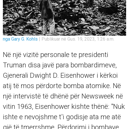
nga Gary G. Kohls
|
Publikuar në Gus. 19, 2023, 1:26 a.m.
Në një vizitë personale te presidenti
Truman disa javë para bombardimeve,
Gjenerali Dwight D. Eisenhower i kërkoi
atij të mos përdorte bomba atomike. Në
një intervistë të dhënë për Newsweek në
vitin 1963, Eisenhower kishte thënë: "Nuk
ishte e nevojshme t'i godisje ata me atë
gjë të tmerrshme. Përdorimi i bombave