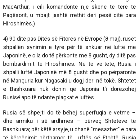
MacArthur, i cili komandonte një skenë të tërë të
Paqësorit, u mbajt jashtë rrethit deri pesë ditë para
Hiroshimës.)
4) 90 ditë pas Ditës së Fitores në Evropë (8 maj), rusët
shpallën synimin e tyre për të shkuar në luftë me
Japoninë, e cila do të përkonte me 8 gusht, dy ditë pas
bombardimit të Hiroshimës. Në të vërtetë, Rusia i
shpalli luftë Japonisë më 8 gusht dhe po përparonte
në Mançuria kur Nagasaki u dogj deri në tokë. Shtetet
e Bashkuara nuk donin që Japonia t'i dorëzohej
Rusisë apo të ndante plaçkat e luftës.
Rusia së shpejti do të bëhej superfuqia e vetme –
dhe armiku i së ardhmes – përveç Shteteve të
Bashkuara; për këtë arsyje, u dhanë "mesazhet" e para
të kërcënimit bërthamor të Luftës së Ftohtë. Rusia