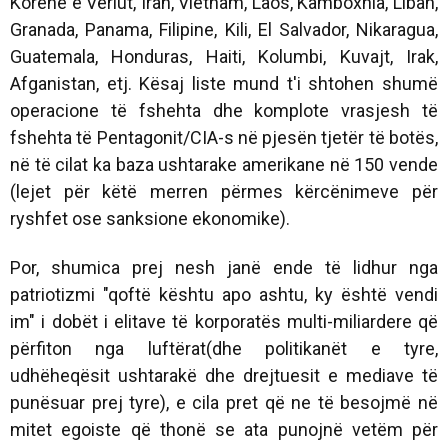
Korenë e Veriut, Iran, Vietnam, Laos, Kamboxhia, Liban,
Granada, Panama, Filipine, Kili, El Salvador, Nikaragua,
Guatemala, Honduras, Haiti, Kolumbi, Kuvajt, Irak,
Afganistan, etj. Kësaj liste mund t'i shtohen shumë
operacione të fshehta dhe komplote vrasjesh të
fshehta të Pentagonit/CIA-s në pjesën tjetër të botës,
në të cilat ka baza ushtarake amerikane në 150 vende
(lejet për këtë merren përmes kërcënimeve për
ryshfet ose sanksione ekonomike).
Por, shumica prej nesh janë ende të lidhur nga
patriotizmi "qoftë kështu apo ashtu, ky është vendi
im" i dobët i elitave të korporatës multi-miliardere që
përfiton nga luftërat(dhe politikanët e tyre,
udhëheqësit ushtarakë dhe drejtuesit e mediave të
punësuar prej tyre), e cila pret që ne të besojmë në
mitet egoiste që thonë se ata punojnë vetëm për