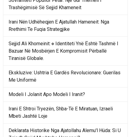
Sovraniteti Popullor Fetar: Një Gur Themeli I
Trashëgimisë Së Sejjid Khameneit
Irani Nën Udhëheqjen E Ajatullah Hameneit: Nga
Rrethimi Te Fuqia Strategjike
Sejjid Ali Khomeinit:🔹Identiteti Ynë Është Tashmë I
Bazuar Në Mosbërjen E Kompromisit Përballë
Tiranisë Globale.
Ekskluzive: Ushtria E Gardës Revolucionare: Guerilas
Me Uniformë
Modeli I Jolanit Apo Modeli I Iranit?
Irani E Shtroi Tryezën, Shba-Të E Miratuan, Izraeli
Mbeti Jashtë Loje
Deklarata Historike Nga Ajatollahu Alemu'l Hüda: Si U