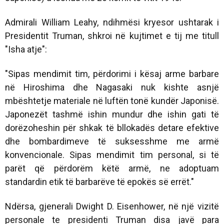
Admirali William Leahy, ndihmësi kryesor ushtarak i
Presidentit Truman, shkroi në kujtimet e tij me titull
"Isha atje":
"Sipas mendimit tim, përdorimi i kësaj arme barbare
në Hiroshima dhe Nagasaki nuk kishte asnjë
mbështetje materiale në luftën tonë kundër Japonisë.
Japonezët tashmë ishin mundur dhe ishin gati të
dorëzoheshin për shkak të bllokadës detare efektive
dhe bombardimeve të suksesshme me armë
konvencionale. Sipas mendimit tim personal, si të
parët që përdorëm këtë armë, ne adoptuam
standardin etik të barbarëve të epokës së errët."
Ndërsa, gjenerali Dwight D. Eisenhower, në një vizitë
personale te presidenti Truman disa javë para