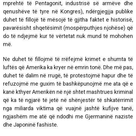
mprehtë të Pentagonit, industrisë së armëve dhe
qenushëve të tyre në Kongres), ndërgjegjja publike
duhet të fillojë të mësojë të gjitha faktet e historisë,
pavarësisht shqetësimit (mospërputhjes njohëse) që
do të ndjejmë kur të vërtetat nuk mund të mohohen
më.
Ne duhet të fillojmë të rrëfejmë krimet e shumta të
luftës që Amerika ka kryer në emrin tonë. Dhe më pas,
duhet të dalim në rrugë, të protestojmë hapur dhe të
refuzojmë me guxim të bashkëpunojmë me ata që e
kanë kthyer Amerikën në një shtet mashtrues kriminal
që ka të ngjarë të jetë në shënjestër të shkatërrimit
nga miliarda viktima që vuajnë jashtë kufijve tanë,
ngjashëm me atë që ndodhi me Gjermaninë naziste
dhe Japoninë fashiste.