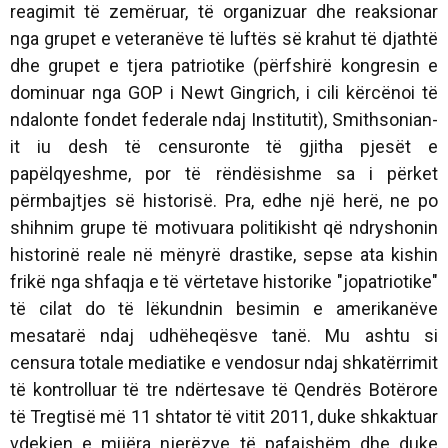
reagimit të zemëruar, të organizuar dhe reaksionar
nga grupet e veteranëve të luftës së krahut të djathtë
dhe grupet e tjera patriotike (përfshirë kongresin e
dominuar nga GOP i Newt Gingrich, i cili kërcënoi të
ndalonte fondet federale ndaj Institutit), Smithsonian-
it iu desh të censuronte të gjitha pjesët e
papëlqyeshme, por të rëndësishme sa i përket
përmbajtjes së historisë. Pra, edhe një herë, ne po
shihnim grupe të motivuara politikisht që ndryshonin
historinë reale në mënyrë drastike, sepse ata kishin
frikë nga shfaqja e të vërtetave historike "jopatriotike"
të cilat do të lëkundnin besimin e amerikanëve
mesatarë ndaj udhëheqësve tanë. Mu ashtu si
censura totale mediatike e vendosur ndaj shkatërrimit
të kontrolluar të tre ndërtesave të Qendrës Botërore
të Tregtisë më 11 shtator të vitit 2011, duke shkaktuar
vdekjen e mijëra njerëzve të pafajshëm dhe duke