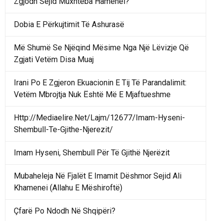
Zgjodh Sejid Muxhteba Hamenei?
Dobia E Përkujtimit Të Ashurasë
Më Shumë Se Njëqind Mësime Nga Një Lëvizje Që
Zgjati Vetëm Disa Muaj
Irani Po E Zgjeron Ekuacionin E Tij Të Parandalimit:
Vetëm Mbrojtja Nuk Është Më E Mjaftueshme
Http://Mediaelire.Net/Lajm/12677/Imam-Hyseni-
Shembull-Te-Gjithe-Njerezit/
Imam Hyseni, Shembull Për Të Gjithë Njerëzit
Mubaheleja Në Fjalët E Imamit Dëshmor Sejid Ali
Khamenei (Allahu E Mëshiroftë)
Çfarë Po Ndodh Në Shqipëri?