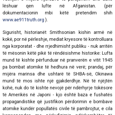
lëshuar qen lufte në Afganistan. (për
dokumentacionin mbi këtë pretendim shih
www.ae911truth.org
).
Sigurisht, historianët Smithsonian kishin armë në
kokë, por në përleshje, mediat kryesore të kontrolluara
nga korporatat - dhe rrjedhimisht publiku - nuk arritën
të mësonin këtë pikë të rëndësishme historike: Lufta
mund të kishte përfunduar në pranverën e vitit 1945
pa bombat atomike të hedhura në verë; prandaj, për
mijëra marinsa dhe ushtarë të SHBA-së, Okinawa
mund të mos ishte një gjakderdhje. Në të njëjtën
kohë, nuk do të kishte nevojë për ndërhyrje tokësore
të Amerikës në Japoni - kjo është baza e fushatës
propagandistike që justifikon përdorimin e bombave
atomike kundër popullatës civile të pambrojtur, e cila