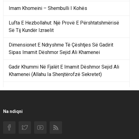
Imam Khomeini – Shembulli I Kohës
Lufta E Hezbollahut: Një Provë E Përshtatshmërisë
Së Tij Kundër Izraelit
Dimensionet E Ndryshme Të Çështjes Së Gadirit
Sipas Imamit Dëshmor Sejid Ali Khamenei
Gadir Khummi Në Fjalët E Imamit Dëshmor Sejid Ali
Khamenei (Allahu Ia Shenjtërofzë Sekretet)
Një Rend Rajonal I Udhëhequr Nga Irani Kundrejt Një
Rendi Rajonal Të Udhëhequr Nga Izraeli
Filmi I Shkurtër Iranian “Pasta Alfredo” Ka Udhëtuar
Na ndiqni
Për Në Shqipëri.
Si I Ndryshoi Rezistenca E Guximshme E Iranit