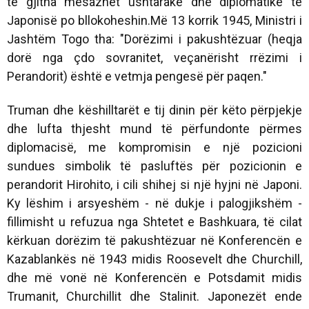
të gjitha mesazhet ushtarake dhe diplomatike të
Japonisë po bllokoheshin.Më 13 korrik 1945, Ministri i
Jashtëm Togo tha: "Dorëzimi i pakushtëzuar (heqja
dorë nga çdo sovranitet, veçanërisht rrëzimi i
Perandorit) është e vetmja pengesë për paqen."
Truman dhe këshilltarët e tij dinin për këto përpjekje
dhe lufta thjesht mund të përfundonte përmes
diplomacisë, me kompromisin e një pozicioni
sundues simbolik të pasluftës për pozicionin e
perandorit Hirohito, i cili shihej si një hyjni në Japoni.
Ky lëshim i arsyeshëm - në dukje i palogjikshëm -
fillimisht u refuzua nga Shtetet e Bashkuara, të cilat
kërkuan dorëzim të pakushtëzuar në Konferencën e
Kazablankës në 1943 midis Roosevelt dhe Churchill,
dhe më vonë në Konferencën e Potsdamit midis
Trumanit, Churchillit dhe Stalinit. Japonezët ende