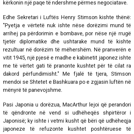
kërkonin një paqe të ndershme përmes negociatave.
Edhe Sekretari i Luftës Henry Stimson kishte thënë:
"Pyetja e vërtetë nuk ishte nëse dorëzimi mund të
arrihej pa përdorimin e bombave, por nëse një rrugë
tjetër diplomatike dhe ushtarake mund të kishte
rezultuar në dorëzim të mëhershëm. Në pranverën e
vitit 1945, një pjesë e madhe e kabinetit japonez ishte
me të vërtet gati të pranonte kushtet për të cilat ra
dakord përfundimisht." Me fjalë të tjera, Stimson
mendoi se Shtetet e Bashkuara po e zgjasin luftën në
mënyrë të panevojshme.
Pasi Japonia u dorëzua, MacArthur lejoi që perandori
të qëndronte në vend si udhëheqës shpirtëror i
Japonisë; ky ishte i vetmi kusht që bëri që udhëheqja
japoneze të refuzonte kushtet poshtëruese të