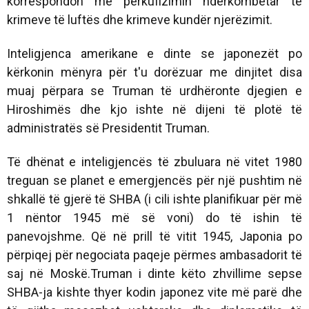
korrespondon me përkufizimin ndërkombëtar të
krimeve të luftës dhe krimeve kundër njerëzimit.
Inteligjenca amerikane e dinte se japonezët po
kërkonin mënyra për t'u dorëzuar me dinjitet disa
muaj përpara se Truman të urdhëronte djegien e
Hiroshimës dhe kjo ishte në dijeni të plotë të
administratës së Presidentit Truman.
Të dhënat e inteligjencës të zbuluara në vitet 1980
treguan se planet e emergjencës për një pushtim në
shkallë të gjerë të SHBA (i cili ishte planifikuar për më
1 nëntor 1945 më së voni) do të ishin të
panevojshme. Që në prill të vitit 1945, Japonia po
përpiqej për negociata paqeje përmes ambasadorit të
saj në Moskë.Truman i dinte këto zhvillime sepse
SHBA-ja kishte thyer kodin japonez vite më parë dhe