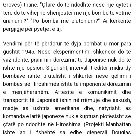
Groves) thanë: "Çfarë do të ndodhte nëse një qytet i
tërë do të vihej në shënjestër me një bombë të vetme
uraniumi?" "Po bomba me plutonium?" Ai kërkonte
përgjigje për pyetjet e tij.
Vendimi për të përdorur të dyja bombat u mor para
gushtit 1945. Nëse eksperimentimi shkencor do të
vazhdonte, pranimi i dorëzimit të Japonisë nuk do të
ishte një opsion. Sigurisht, intervali treditor midis dy
bombave ishte brutalisht i shkurtër nëse qëllimi i
bombës së Hiroshimës ishte të impononte dorëzimin
e menjëhershëm. Aftësitë e komunikimit dhe
transportit të Japonisë ishin në rrëmujë dhe askush,
madje as ushtria amerikane dhe, natyrisht, as
komanda e lartë japoneze nuk e kuptuan plotësisht se
çfarë po ndodhte në Hiroshima. (Projekti Manhattan
ishte aq i fshehtë sa edhe gjenerali Douglas