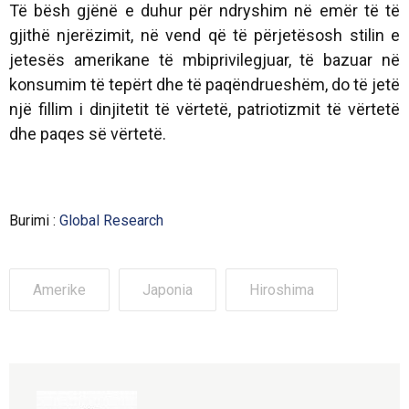
Të bësh gjënë e duhur për ndryshim në emër të të
gjithë njerëzimit, në vend që të përjetësosh stilin e
jetesës amerikane të mbiprivilegjuar, të bazuar në
konsumim të tepërt dhe të paqëndrueshëm, do të jetë
një fillim i dinjitetit të vërtetë, patriotizmit të vërtetë
dhe paqes së vërtetë.
Burimi :
Global Research
Amerike
Japonia
Hiroshima