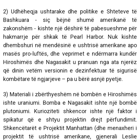
2) Udhëheqja ushtarake dhe politike e Shteteve të
Bashkuara - siç bëjnë shumë amerikanë të
zakonshëm - kishte një dëshirë të pabesueshme për
hakmarrje për shkak të Pearl Harbor. Nuk kishte
dhembshuri në mendësinë e ushtrisë amerikane apo
masës pro-luftës, dhe veprimet e ndërmarra kundër
Hiroshimës dhe Nagasakit u pranuan nga ata njerëz
që dinin vetëm versionin e dezinfektuar të sigurisë
kombëtare të ngjarjeve – pa u bërë asnjë pyetje.
3) Materiali i zbërthyeshëm në bombën e Hiroshimës
ishte uraniumi. Bomba e Nagasakit ishte një bombë
plutoniumi. Kurioziteti shkencor ishte një faktor i
spikatur që e shtyu projektin drejt përfundimit.
Shkencëtarët e Projektit Manhattan (dhe menaxheri i
projektit të ushtrisë amerikane, gjenerali Leslie