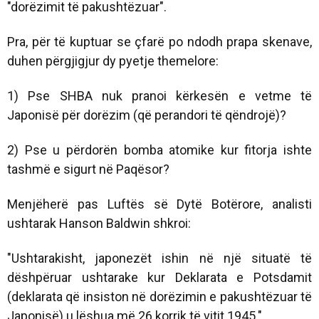
"dorëzimit të pakushtëzuar".
Pra, për të kuptuar se çfarë po ndodh prapa skenave,
duhen përgjigjur dy pyetje themelore:
1) Pse SHBA nuk pranoi kërkesën e vetme të
Japonisë për dorëzim (që perandori të qëndrojë)?
2) Pse u përdorën bomba atomike kur fitorja ishte
tashmë e sigurt në Paqësor?
Menjëherë pas Luftës së Dytë Botërore, analisti
ushtarak Hanson Baldwin shkroi:
"Ushtarakisht, japonezët ishin në një situatë të
dëshpëruar ushtarake kur Deklarata e Potsdamit
(deklarata që insiston në dorëzimin e pakushtëzuar të
Japonisë) u lëshua më 26 korrik të vitit 1945."