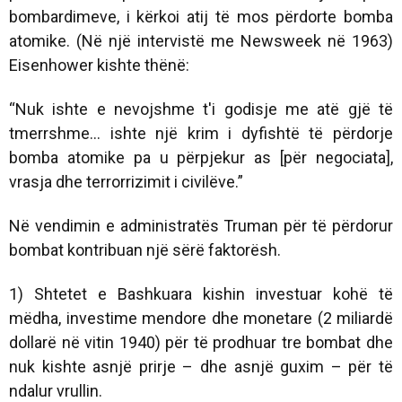
bombardimeve, i kërkoi atij të mos përdorte bomba
atomike. (Në një intervistë me Newsweek në 1963)
Eisenhower kishte thënë:
“Nuk ishte e nevojshme t'i godisje me atë gjë të
tmerrshme… ishte një krim i dyfishtë të përdorje
bomba atomike pa u përpjekur as [për negociata],
vrasja dhe terrorrizimit i civilëve.”
Në vendimin e administratës Truman për të përdorur
bombat kontribuan një sërë faktorësh.
1) Shtetet e Bashkuara kishin investuar kohë të
mëdha, investime mendore dhe monetare (2 miliardë
dollarë në vitin 1940) për të prodhuar tre bombat dhe
nuk kishte asnjë prirje – dhe asnjë guxim – për të
ndalur vrullin.