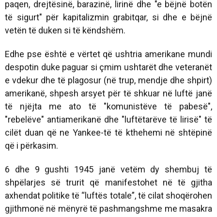
paqen, drejtësinë, barazinë, lirinë dhe "e bëjnë botën
të sigurt" për kapitalizmin grabitqar, si dhe e bëjnë
vetën të duken si të këndshëm.
Edhe pse është e vërtet që ushtria amerikane mundi
despotin duke paguar si çmim ushtarët dhe veteranët
e vdekur dhe të plagosur (në trup, mendje dhe shpirt)
amerikanë, shpesh arsyet për të shkuar në luftë janë
të njëjta me ato të "komunistëve të pabesë",
"rebelëve" antiamerikanë dhe "luftëtarëve të lirisë" të
cilët duan që ne Yankee-të të kthehemi në shtëpinë
që i përkasim.
6 dhe 9 gushti 1945 janë vetëm dy shembuj të
shpëlarjes së trurit që manifestohet në të gjitha
axhendat politike të “luftës totale”, të cilat shoqërohen
gjithmonë në mënyrë të pashmangshme me masakra