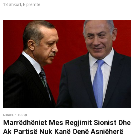
18 Shkurt, E premte
•
IZRAEL
TURQI
Marrëdhëniet Mes Regjimit Sionist Dhe
Ak Partisë Nuk Kanë Qenë Asnjëherë