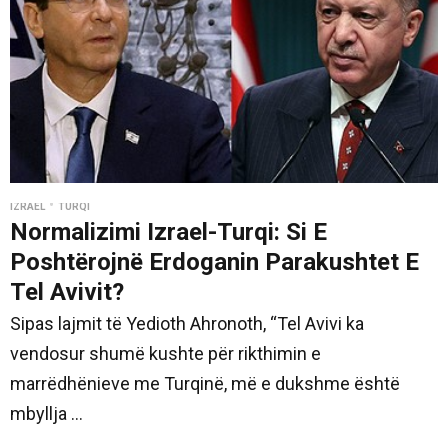
•
IZRAEL
TURQI
Normalizimi Izrael-Turqi: Si E
Poshtërojnë Erdoganin Parakushtet E
Tel Avivit?
Sipas lajmit të Yedioth Ahronoth, “Tel Avivi ka
vendosur shumë kushte për rikthimin e
marrëdhënieve me Turqinë, më e dukshme është
mbyllja ...