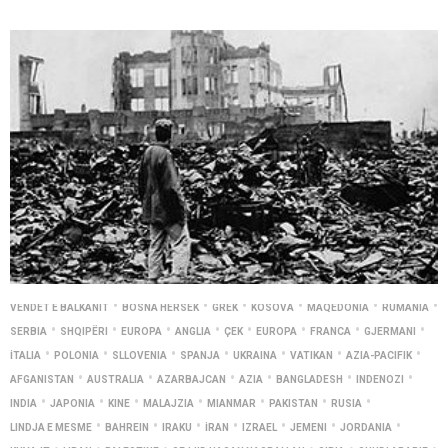
•
•
•
•
•
•
VENDET E BALKANIT
BOSNA HERSEK
GREK
KOSOVA
MAQEDONIA
RUMANIA
•
•
•
•
•
•
•
•
SERBIA
SHQIPËRI
EUROPA
ANGLIA
ÇEK
EUROPA
FRANCA
GJERMANI
•
•
•
•
•
•
•
İTALIA
POLONIA
SLLOVENIA
SPANJA
UKRAINA
VATIKAN
AZIA-PACIFIK
•
•
•
•
•
•
AFGANISTAN
AUSTRALIA
AZARBAJCAN
AZIA
BANGLADESH
INDENOZI
•
•
•
•
•
•
•
INDIA
JAPONIA
KINE
MALAJZIA
MIANMAR
PAKISTAN
RUSIA
•
•
•
•
•
•
•
LINDJA E MESME
BAHREIN
IRAKU
İRAN
IZRAEL
JEMENI
JORDANIA