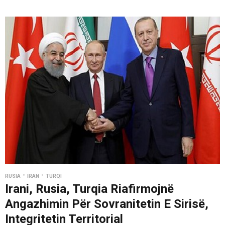
•
•
RUSIA
İRAN
TURQI
Irani, Rusia, Turqia Riafirmojnë
Angazhimin Për Sovranitetin E Sirisë,
Integritetin Territorial