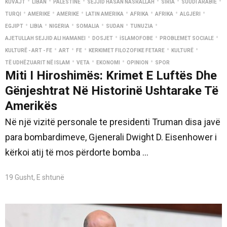
•
•
•
•
•
•
KUVAJT
LIBAN
PALESTINE
SEJJID HASAN NASRALLAH
SIRIA
SUUDI ARABIE
•
•
•
•
•
•
•
TURQI
AMERIKE
AMERIKE
LATIN AMERIKA
AFRIKA
AFRIKA
ALGJERI
•
•
•
•
•
•
EGJIPT
LIBIA
NIGERIA
SOMALIA
SUDAN
TUNUZIA
•
•
•
•
AJETULLAH SEJJID ALI HAMANEI
DOSJET
İSLAMOFOBE
PROBLEMET SOCIALE
•
•
•
•
•
KULTURË - ART - FE
ART
FE
KERKIMET FILOZOFIKE FETARE
KULTURË
•
•
•
•
TË UDHËZUARIT NË ISLAM
VETA
EKONOMI
OPINION
SPOR
Miti I Hiroshimës: Krimet E Luftës Dhe
Gënjeshtrat Në Historinë Ushtarake Të
Amerikës
Në një vizitë personale te presidenti Truman disa javë
para bombardimeve, Gjenerali Dwight D. Eisenhower i
kërkoi atij të mos përdorte bomba ...
19 Gusht, E shtunë