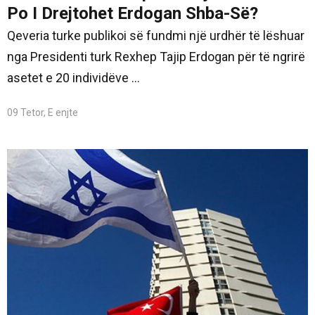
Po I Drejtohet Erdogan Shba-Së?
Qeveria turke publikoi së fundmi një urdhër të lëshuar
nga Presidenti turk Rexhep Tajip Erdogan për të ngrirë
asetet e 20 individëve ...
09 Tetor, E enjte