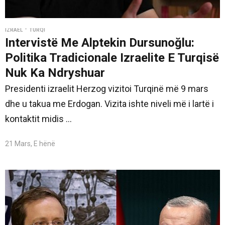
•
IZRAEL
TURQI
Intervistë Me Alptekin Dursunoğlu:
Politika Tradicionale Izraelite E Turqisë
Nuk Ka Ndryshuar
Presidenti izraelit Herzog vizitoi Turqinë më 9 mars
dhe u takua me Erdogan. Vizita ishte niveli më i lartë i
kontaktit midis ...
21 Mars, E hënë