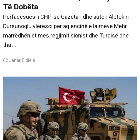
Të Dobëta
Përfaqësuesi i CHP-së Gazetari dhe autori Alptekin
Dursunoglu vlerësoi për agjencinë e lajmeve Mehr
marrëdhëniet mes regjimit sionist dhe Turqisë dhe
tha ...
02 Janar, E dielë