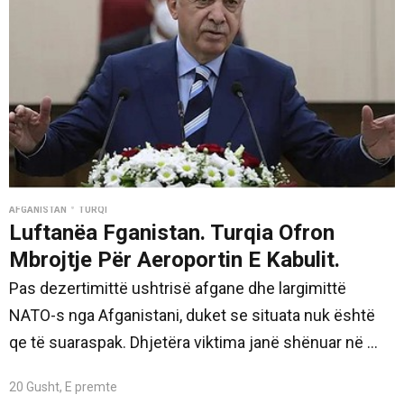
•
AFGANISTAN
TURQI
Luftanëa Fganistan. Turqia Ofron
Mbrojtje Për Aeroportin E Kabulit.
Pas dezertimittë ushtrisë afgane dhe largimittë
NATO-s nga Afganistani, duket se situata nuk është
qe të suaraspak. Dhjetëra viktima janë shënuar në ...
20 Gusht, E premte