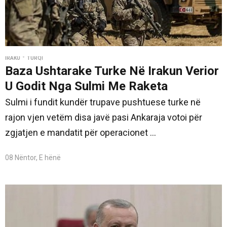
•
IRAKU
TURQI
Baza Ushtarake Turke Në Irakun Verior
U Godit Nga Sulmi Me Raketa
Sulmi i fundit kundër trupave pushtuese turke në
rajon vjen vetëm disa javë pasi Ankaraja votoi për
zgjatjen e mandatit për operacionet ...
08 Nëntor, E hënë