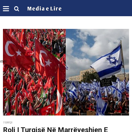
enei
TURQI
Roli I Turqisë Në Marrëveshjen E