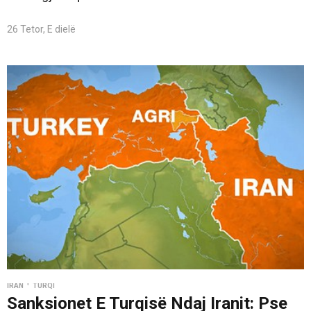
26 Tetor, E dielë
•
İRAN
TURQI
Sanksionet E Turqisë Ndaj Iranit: Pse