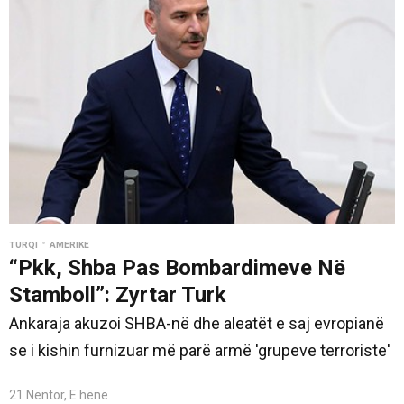
•
TURQI
AMERIKE
“Pkk, Shba Pas Bombardimeve Në
Stamboll”: Zyrtar Turk
Ankaraja akuzoi SHBA-në dhe aleatët e saj evropianë
se i kishin furnizuar më parë armë 'grupeve terroriste'
21 Nëntor, E hënë