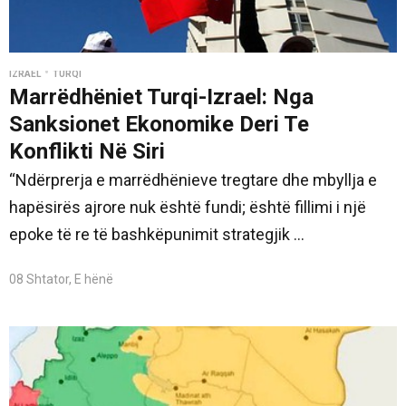
•
IZRAEL
TURQI
Marrëdhëniet Turqi-Izrael: Nga
Sanksionet Ekonomike Deri Te
Konflikti Në Siri
“Ndërprerja e marrëdhënieve tregtare dhe mbyllja e
hapësirës ajrore nuk është fundi; është fillimi i një
epoke të re të bashkëpunimit strategjik ...
08 Shtator, E hënë