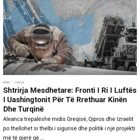
•
KINE
TURQI
Shtrirja Mesdhetare: Fronti I Ri I Luftës
I Uashingtonit Për Të Rrethuar Kinën
Dhe Turqinë
Aleanca trepalëshe midis Greqisë, Qipros dhe Izraelit
po thellohet si thelbi i sigurisë dhe politik i një projekti
më të gjerë që ...