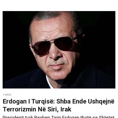
TURQI
Erdogan I Turqisë: Shba Ende Ushqejnë
Terrorizmin Në Siri, Irak
Presidenti turk Rexhep Tajip Erdogan thotë se Shtetet