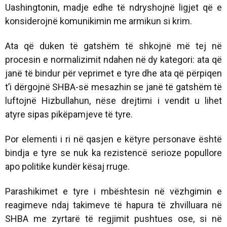
Uashingtonin, madje edhe të ndryshojnë ligjet që e
konsiderojnë komunikimin me armikun si krim.
Ata që duken të gatshëm të shkojnë më tej në
procesin e normalizimit ndahen në dy kategori: ata që
janë të bindur për veprimet e tyre dhe ata që përpiqen
t’i dërgojnë SHBA-së mesazhin se janë të gatshëm të
luftojnë Hizbullahun, nëse drejtimi i vendit u lihet
atyre sipas pikëpamjeve të tyre.
Por elementi i ri në qasjen e këtyre personave është
bindja e tyre se nuk ka rezistencë serioze popullore
apo politike kundër kësaj rruge.
Parashikimet e tyre i mbështesin në vëzhgimin e
reagimeve ndaj takimeve të hapura të zhvilluara në
SHBA me zyrtarë të regjimit pushtues ose, si në