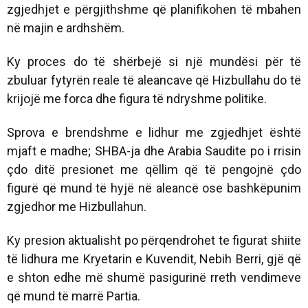
zgjedhjet e përgjithshme që planifikohen të mbahen
në majin e ardhshëm.
Ky proces do të shërbejë si një mundësi për të
zbuluar fytyrën reale të aleancave që Hizbullahu do të
krijojë me forca dhe figura të ndryshme politike.
Sprova e brendshme e lidhur me zgjedhjet është
mjaft e madhe; SHBA-ja dhe Arabia Saudite po i rrisin
çdo ditë presionet me qëllim që të pengojnë çdo
figurë që mund të hyjë në aleancë ose bashkëpunim
zgjedhor me Hizbullahun.
Ky presion aktualisht po përqendrohet te figurat shiite
të lidhura me Kryetarin e Kuvendit, Nebih Berri, gjë që
e shton edhe më shumë pasigurinë rreth vendimeve
që mund të marrë Partia.