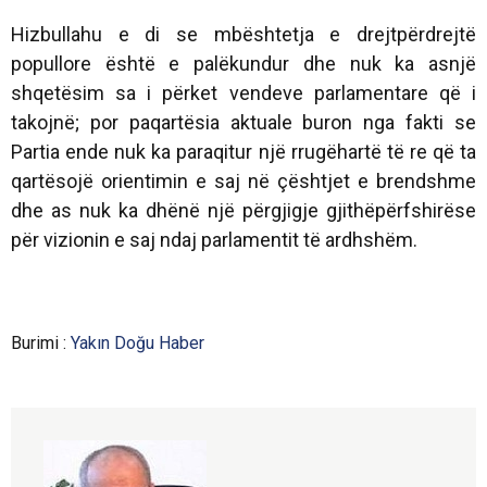
Hizbullahu e di se mbështetja e drejtpërdrejtë
popullore është e palëkundur dhe nuk ka asnjë
shqetësim sa i përket vendeve parlamentare që i
takojnë; por paqartësia aktuale buron nga fakti se
Partia ende nuk ka paraqitur një rrugëhartë të re që ta
qartësojë orientimin e saj në çështjet e brendshme
dhe as nuk ka dhënë një përgjigje gjithëpërfshirëse
për vizionin e saj ndaj parlamentit të ardhshëm.
Burimi :
Yakın Doğu Haber