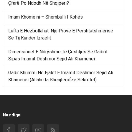
Çfarë Po Ndodh Në Shqipëri?
Imam Khomeini – Shembulli I Kohës
Lufta E Hezbollahut: Një Provë E Përshtatshmërisë
Së Tij Kundër Izraelit
Dimensionet E Ndryshme Të Çështjes Së Gadirit
Sipas Imamit Dëshmor Sejid Ali Khamenei
Gadir Khummi Në Fjalët E Imamit Dëshmor Sejid Ali
Khamenei (Allahu Ia Shenjtërofzë Sekretet)
Një Rend Rajonal I Udhëhequr Nga Irani Kundrejt Një
Rendi Rajonal Të Udhëhequr Nga Izraeli
Filmi I Shkurtër Iranian “Pasta Alfredo” Ka Udhëtuar
Na ndiqni
Për Në Shqipëri.