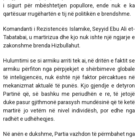
i sigurt për mbështetjen popullore, ende nuk e ka
qartësuar rrugëhartën e tij në politikën e brendshme.
Komandanti i Rezistencës Islamike, Seyyid Ebu Ali et-
Tabatabai, u martirizua dhe kjo nuk ishte një ngjarje e
zakonshme brenda Hizbullahut.
Hulumtimi se si armiku arriti tek ai, në dritën e faktit se
armiku përfiton nga përpjekjet e shërbimeve globale
të inteligjencës, nuk është një faktor përcaktues në
mekanizmat aktualë të punës. Kjo gjendje e detyron
Partinë që, së bashku me periudhën e re, të jetojë
duke pasur gjithmonë parasysh mundësinë që të ketë
martirë jo vetëm në nivel individësh, por edhe nga
radhët e udhëheqjes.
Në anën e dukshme, Partia vazhdon të përmbahet nga