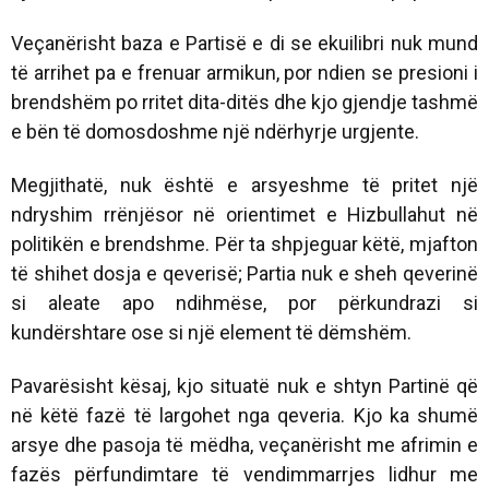
Veçanërisht baza e Partisë e di se ekuilibri nuk mund
të arrihet pa e frenuar armikun, por ndien se presioni i
brendshëm po rritet dita-ditës dhe kjo gjendje tashmë
e bën të domosdoshme një ndërhyrje urgjente.
Megjithatë, nuk është e arsyeshme të pritet një
ndryshim rrënjësor në orientimet e Hizbullahut në
politikën e brendshme. Për ta shpjeguar këtë, mjafton
të shihet dosja e qeverisë; Partia nuk e sheh qeverinë
si aleate apo ndihmëse, por përkundrazi si
kundërshtare ose si një element të dëmshëm.
Pavarësisht kësaj, kjo situatë nuk e shtyn Partinë që
në këtë fazë të largohet nga qeveria. Kjo ka shumë
arsye dhe pasoja të mëdha, veçanërisht me afrimin e
fazës përfundimtare të vendimmarrjes lidhur me