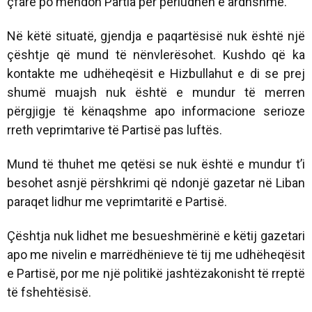
çfarë po mendon Partia për periudhën e ardhshme.
Në këtë situatë, gjendja e paqartësisë nuk është një
çështje që mund të nënvlerësohet. Kushdo që ka
kontakte me udhëheqësit e Hizbullahut e di se prej
shumë muajsh nuk është e mundur të merren
përgjigje të kënaqshme apo informacione serioze
rreth veprimtarive të Partisë pas luftës.
Mund të thuhet me qetësi se nuk është e mundur t’i
besohet asnjë përshkrimi që ndonjë gazetar në Liban
paraqet lidhur me veprimtaritë e Partisë.
Çështja nuk lidhet me besueshmërinë e këtij gazetari
apo me nivelin e marrëdhënieve të tij me udhëheqësit
e Partisë, por me një politikë jashtëzakonisht të rreptë
të fshehtësisë.