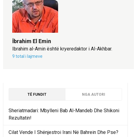
İbrahim El Emin
Ibrahim al-Amin është kryeredaktor i Al-Akhbar.
9 total i lajmeve
TË FUNDIT
NGA AUTORI
Sheriatmadari: Mbylleni Bab Al-Mandeb Dhe Shikoni
Rezultatin!
Cilat Vende I Shënjestroi Irani Në Bahrein Dhe Pse?