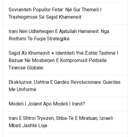
Sovraniteti Popullor Fetar: Një Gur Themeli I
Trashëgimisë Së Sejjid Khameneit
Irani Nën Udhëheqjen E Ajatullah Hameneit: Nga
Rrethimi Te Fuqia Strategjike
Sejjid Ali Khomeinit:🔹Identiteti Ynë Është Tashmë I
Bazuar Në Mosbërjen E Kompromisit Përballë
Tiranisë Globale.
Ekskluzive: Ushtria E Gardës Revolucionare: Guerilas
Me Uniformë
Modeli I Jolanit Apo Modeli I Iranit?
Irani E Shtroi Tryezën, Shba-Të E Miratuan, Izraeli
Mbeti Jashtë Loje