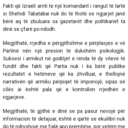
Fakti që Izraeli arriti te një komandant i rangut të lartë
si Shehidi Tabatabai nuk do të thotë se ngjarjet janë
bërë aq të zbuluara sa gazetarët dhe politikanët ta
dinë se çfarë po ndodh.
Megjithatë, rrjedha e përgjithshme e përplasjes e vë
Partinë nën një presion të dukshëm psikologjik.
Suksesi i armikut në goditjet e rënda të dy viteve të
fundit dhe fakti që Partia nuk i ka bërë publike
rezultatet e hetimeve që ka zhvilluar, e thellojnë
narrativën që armiku përpiqet të imponojë, sipas së
cilës ai është pala që e kontrollon rrjedhën e
ngjarjeve.
Megjithatë, të gjithë e dinë se pa pasur nevojë për
informacion të detajuar, është e qartë se ekuilibri nuk
do të ndryshojë me fjalë apo premtime, por vetëm me