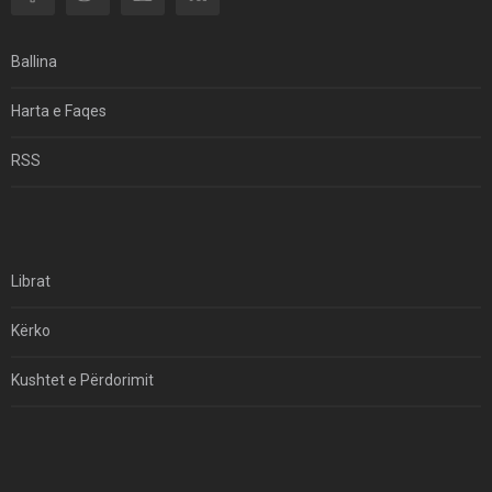
Si I Ndryshoi Rezistenca E Guximshme E Iranit
Ekuilibrat E Pushtetit Në Azinë Perëndimore?
Ballina
Hormuzi: Fillimi I Fundit Të Hegjemonisë Amerikane
Harta e Faqes
Për Çfarë Po Negocioni?
RSS
Librat
Kërko
Kushtet e Përdorimit
Kontakt