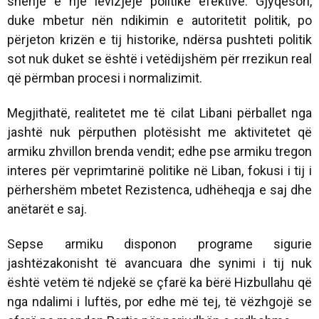
shenjë e një lëvizjeje politike efektive. Gjyqësori,
duke mbetur nën ndikimin e autoritetit politik, po
përjeton krizën e tij historike, ndërsa pushteti politik
sot nuk duket se është i vetëdijshëm për rrezikun real
që përmban procesi i normalizimit.
Megjithatë, realitetet me të cilat Libani përballet nga
jashtë nuk përputhen plotësisht me aktivitetet që
armiku zhvillon brenda vendit; edhe pse armiku tregon
interes për veprimtarinë politike në Liban, fokusi i tij i
përhershëm mbetet Rezistenca, udhëheqja e saj dhe
anëtarët e saj.
Sepse armiku disponon programe sigurie
jashtëzakonisht të avancuara dhe synimi i tij nuk
është vetëm të ndjekë se çfarë ka bërë Hizbullahu që
nga ndalimi i luftës, por edhe më tej, të vëzhgojë se