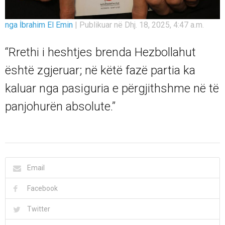
nga İbrahim El Emin
|
Publikuar në Dhj. 18, 2025, 4:47 a.m.
“Rrethi i heshtjes brenda Hezbollahut
është zgjeruar; në këtë fazë partia ka
kaluar nga pasiguria e përgjithshme në të
panjohurën absolute.”
Email
Facebook
Twitter