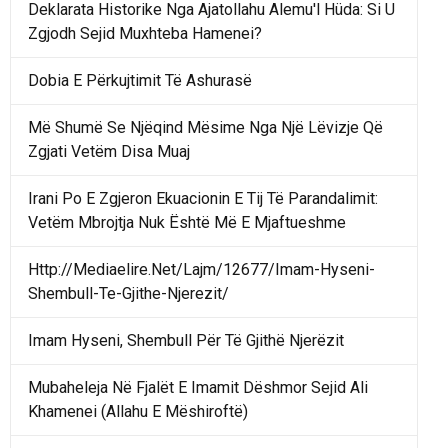
Deklarata Historike Nga Ajatollahu Alemu'l Hüda: Si U
Zgjodh Sejid Muxhteba Hamenei?
Dobia E Përkujtimit Të Ashurasë
Më Shumë Se Njëqind Mësime Nga Një Lëvizje Që
Zgjati Vetëm Disa Muaj
Irani Po E Zgjeron Ekuacionin E Tij Të Parandalimit:
Vetëm Mbrojtja Nuk Është Më E Mjaftueshme
Http://Mediaelire.Net/Lajm/12677/Imam-Hyseni-
Shembull-Te-Gjithe-Njerezit/
Imam Hyseni, Shembull Për Të Gjithë Njerëzit
Mubaheleja Në Fjalët E Imamit Dëshmor Sejid Ali
Khamenei (Allahu E Mëshiroftë)