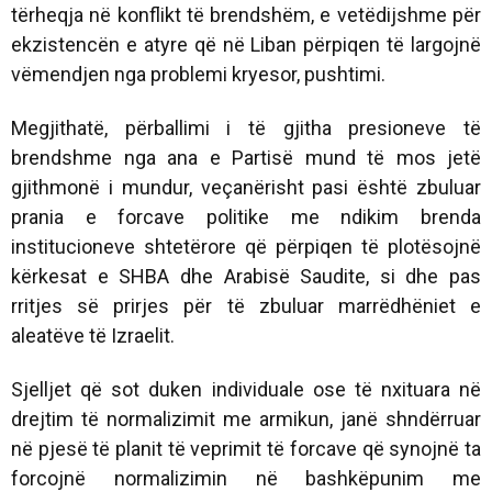
tërheqja në konflikt të brendshëm, e vetëdijshme për
ekzistencën e atyre që në Liban përpiqen të largojnë
vëmendjen nga problemi kryesor, pushtimi.
Megjithatë, përballimi i të gjitha presioneve të
brendshme nga ana e Partisë mund të mos jetë
gjithmonë i mundur, veçanërisht pasi është zbuluar
prania e forcave politike me ndikim brenda
institucioneve shtetërore që përpiqen të plotësojnë
kërkesat e SHBA dhe Arabisë Saudite, si dhe pas
rritjes së prirjes për të zbuluar marrëdhëniet e
aleatëve të Izraelit.
Sjelljet që sot duken individuale ose të nxituara në
drejtim të normalizimit me armikun, janë shndërruar
në pjesë të planit të veprimit të forcave që synojnë ta
forcojnë normalizimin në bashkëpunim me