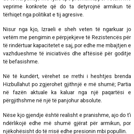
veprime konkrete që do ta detyrojnë armikun të
tërhiqet nga politikat e tij agresive.
Nisur nga kjo, Izraeli e sheh veten të ngarkuar jo
vetëm me pengimin e përpjekjeve të Rezistencës për
të rindërtuar kapacitetet e saj, por edhe me mbajtjen e
vazhdueshme të iniciativës dhe aftësisë për goditje
të befasishme.
Në të kundërt, vërehet se rrethi i heshtjes brenda
Hizbullahut po zgjerohet gjithnjë e më shumë; Partia
në fazën aktuale ka kaluar nga një paqartësi e
përgjithshme në një të panjohur absolute.
Nëse kjo gjendje është realisht e pranishme, ajo do t’i
ndërlikojë edhe më shumë gjërat për armikun, por
njëkohësisht do të rrisë edhe presionin mbi popullin.