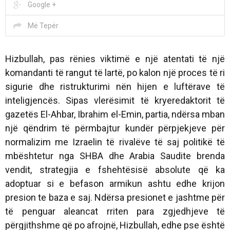
Google +
Më Tepër
Hizbullah, pas rënies viktimë e një atentati të një
komandanti të rangut të lartë, po kalon një proces të ri
sigurie dhe ristrukturimi nën hijen e luftërave të
inteligjencës. Sipas vlerësimit të kryeredaktorit të
gazetës El-Ahbar, Ibrahim el-Emin, partia, ndërsa mban
një qëndrim të përmbajtur kundër përpjekjeve për
normalizim me Izraelin të rivalëve të saj politikë të
mbështetur nga SHBA dhe Arabia Saudite brenda
vendit, strategjia e fshehtësisë absolute që ka
adoptuar si e befason armikun ashtu edhe krijon
presion te baza e saj. Ndërsa presionet e jashtme për
të penguar aleancat rriten para zgjedhjeve të
përgjithshme që po afrojnë, Hizbullah, edhe pse është