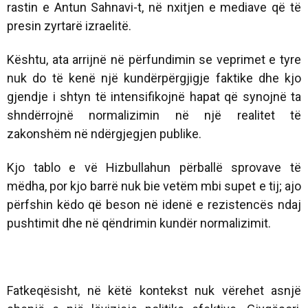
rastin e Antun Sahnavi-t, në nxitjen e mediave që të
presin zyrtarë izraelitë.
Kështu, ata arrijnë në përfundimin se veprimet e tyre
nuk do të kenë një kundërpërgjigje faktike dhe kjo
gjendje i shtyn të intensifikojnë hapat që synojnë ta
shndërrojnë normalizimin në një realitet të
zakonshëm në ndërgjegjen publike.
Kjo tablo e vë Hizbullahun përballë sprovave të
mëdha, por kjo barrë nuk bie vetëm mbi supet e tij; ajo
përfshin këdo që beson në idenë e rezistencës ndaj
pushtimit dhe në qëndrimin kundër normalizimit.
Fatkeqësisht, në këtë kontekst nuk vërehet asnjë