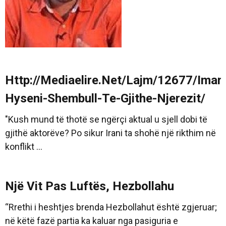
Http://Mediaelire.Net/Lajm/12677/Ima
Hyseni-Shembull-Te-Gjithe-Njerezit/
"Kush mund të thotë se ngërçi aktual u sjell dobi të
gjithë aktorëve? Po sikur Irani ta shohë një rikthim në
konflikt ...
Një Vit Pas Luftës, Hezbollahu
“Rrethi i heshtjes brenda Hezbollahut është zgjeruar;
në këtë fazë partia ka kaluar nga pasiguria e