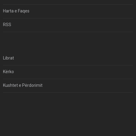
Harta e Faqes
RSS
Librat
Kërko
Kushtet e Përdorimit
Kontakt
Të Drejtat e Autorit