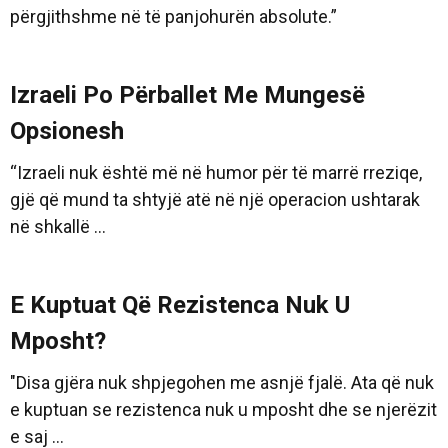
përgjithshme në të panjohurën absolute.”
Izraeli Po Përballet Me Mungesë
Opsionesh
“Izraeli nuk është më në humor për të marrë rreziqe,
gjë që mund ta shtyjë atë në një operacion ushtarak
në shkallë ...
E Kuptuat Që Rezistenca Nuk U
Mposht?
"Disa gjëra nuk shpjegohen me asnjë fjalë. Ata që nuk
e kuptuan se rezistenca nuk u mposht dhe se njerëzit
e saj ...