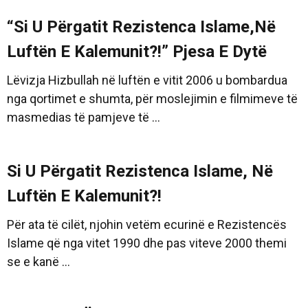
“Si U Përgatit Rezistenca Islame,Në
Luftën E Kalemunit?!” Pjesa E Dytë
Lëvizja Hizbullah në luftën e vitit 2006 u bombardua
nga qortimet e shumta, për moslejimin e filmimeve të
masmedias të pamjeve të ...
Si U Përgatit Rezistenca Islame, Në
Luftën E Kalemunit?!
Për ata të cilët, njohin vetëm ecurinë e Rezistencës
Islame që nga vitet 1990 dhe pas viteve 2000 themi
se e kanë ...