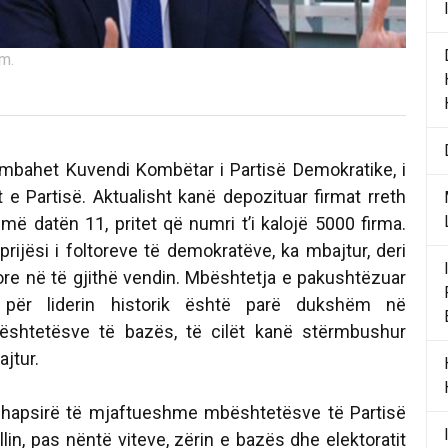
.m.
mbahet Kuvendi Kombëtar i Partisë Demokratike, i
t e Partisë. Aktualisht kanë depozituar firmat rreth
më datën 11, pritet që numri t’i kalojë 5000 firma.
 prijësi i foltoreve të demokratëve, ka mbajtur, deri
tore në të gjithë vendin. Mbështetja e pakushtëzuar
 për liderin historik është parë dukshëm në
ështetësve të bazës, të cilët kanë stërmbushur
ajtur.
ë hapsirë të mjaftueshme mbështetësve të Partisë
llin, pas nëntë viteve, zërin e bazës dhe elektoratit