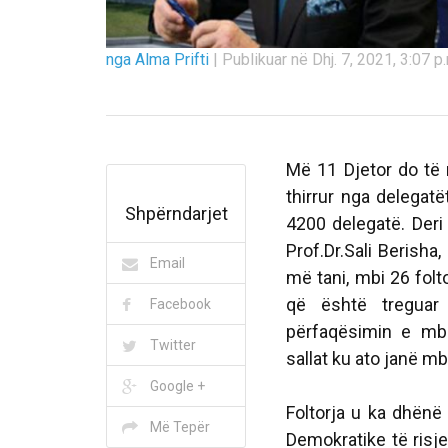
nga Alma Prifti
|
Publikuar në Dhj. 7, 2021, 3:07 p
Më 11 Djetor do të 
thirrur nga delegatë
Shpërndarjet
4200 delegatë. Deri 
Prof.Dr.Sali Berisha,
Email
më tani, mbi 26 fol
që është treguar
Facebook
përfaqësimin e mb
Twitter
sallat ku ato janë mb
Google +
Foltorja u ka dhën
Më Tepër
Demokratike të risje