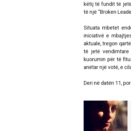
këtij të fundit të je
të një “Broken Leader”
Situata mbetet end
iniciativë e mbajtj
aktuale, tregon qart
të jetë vendimtare
kuorumin për të fit
anëtar një votë, e cil
Deri në datën 11, por