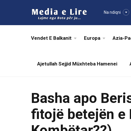
Na ndiqni
Vendet E Balkanit
Europa
Azia-Pa
Ajetullah Sejjid Müxhteba Hamenei
Basha apo Beris
fitojë betejën e
Kombëtar??)