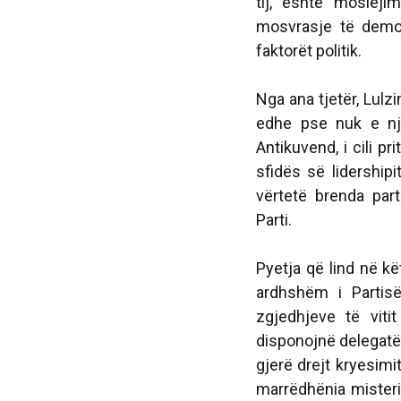
tij, është moslejim
mosvrasje të demok
faktorët politik.
Nga ana tjetër, Lulz
edhe pse nuk e nje
Antikuvend, i cili pr
sfidës së lidershipi
vërtetë brenda pa
Parti.
Pyetja që lind në kë
ardhshëm i Partis
zgjedhjeve të vit
disponojnë delegatët
gjerë drejt kryesimi
marrëdhënia misteri