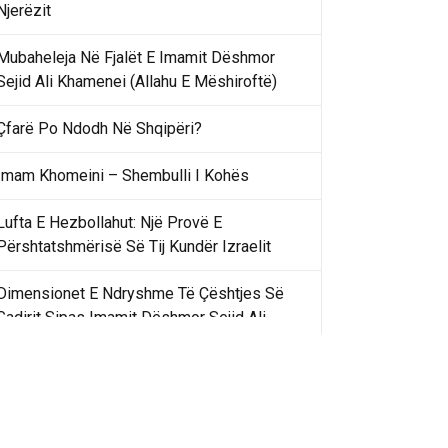
Njerëzit
Mubaheleja Në Fjalët E Imamit Dëshmor
Sejid Ali Khamenei (Allahu E Mëshiroftë)
Çfarë Po Ndodh Në Shqipëri?
Imam Khomeini – Shembulli I Kohës
Lufta E Hezbollahut: Një Provë E
Përshtatshmërisë Së Tij Kundër Izraelit
Dimensionet E Ndryshme Të Çështjes Së
Gadirit Sipas Imamit Dëshmor Sejid Ali
Khamenei
Gadir Khummi Në Fjalët E Imamit Dëshmor
Sejid Ali Khamenei (Allahu Ia Shenjtërofzë
Sekretet)