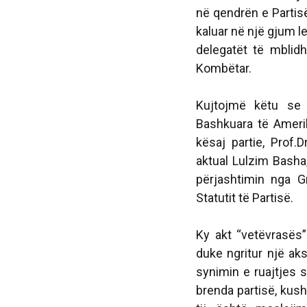
në qendrën e Partisë
kaluar në një gjum le
delegatët të mblid
Kombëtar.
Kujtojmë këtu se 
Bashkuara të Amerik
kësaj partie, Prof.
aktual Lulzim Basha
përjashtimin nga Gr
Statutit të Partisë.
Ky akt “vetëvrasës”
duke ngritur një ak
synimin e ruajtjes s
brenda partisë, kushd