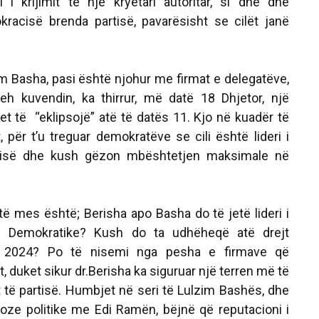
i i krijimit të një kryetari autoritar, si dhe dhe
racisë brenda partisë, pavarësisht se cilët janë
im Basha, pasi është njohur me firmat e delegatëve,
h kuvendin, ka thirrur, më datë 18 Dhjetor, një
itet të “eklipsojë” atë të datës 11. Kjo në kuadër të
t, për t’u treguar demokratëve se cili është lideri i
rtisë dhe kush gëzon mbështetjen maksimale në
të mes është; Berisha apo Basha do të jetë lideri i
ë Demokratike? Kush do ta udhëheqë atë drejt
it 2024? Po të nisemi nga pesha e firmave që
, duket sikur dr.Berisha ka siguruar një terren më të
t të partisë. Humbjet në seri të Lulzim Bashës, dhe
oze politike me Edi Ramën, bëjnë që reputacioni i