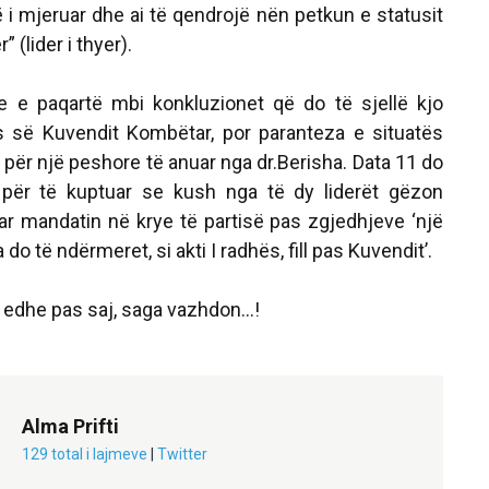
të i mjeruar dhe ai të qendrojë nën petkun e statusit
 (lider i thyer).
e e paqartë mbi konkluzionet që do të sjellë kjo
es së Kuvendit Kombëtar, por paranteza e situatës
ë për një peshore të anuar nga dr.Berisha. Data 11 do
 për të kuptuar se kush nga të dy liderët gëzon
uar mandatin në krye të partisë pas zgjedhjeve ‘një
a do të ndërmeret, si akti I radhës, fill pas Kuvendit’.
 edhe pas saj, saga vazhdon...!
Alma Prifti
129 total i lajmeve
|
Twitter