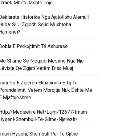
Izraeli Mbeti Jashtë Loje
Deklarata Historike Nga Ajatollahu Alemu'l
Hüda: Si U Zgjodh Sejid Muxhteba
Hamenei?
Dobia E Përkujtimit Të Ashurasë
Më Shumë Se Njëqind Mësime Nga Një
Lëvizje Që Zgjati Vetëm Disa Muaj
Irani Po E Zgjeron Ekuacionin E Tij Të
Parandalimit: Vetëm Mbrojtja Nuk Është Më
E Mjaftueshme
Http://Mediaelire.Net/Lajm/12677/Imam-
Hyseni-Shembull-Te-Gjithe-Njerezit/
Imam Hyseni, Shembull Për Të Gjithë