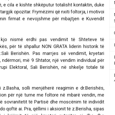
, e cila e kishte shkëputur totalisht kontaktin, duke
targjik opozitar. Frymëzimi që nxiti foltorja, i motivoi
hnin firmat e nevojshme për mbajtjen e Kuvendit
kjo nismë erdhi pas vendimit të Shteteve të
ës, për të shpallur NON GRATA liderin historik të
Dr.Sali Berishën. Pas marrjes së vendimit, kryetari
, ndërmori, më 9 Shtator, një vendim individual për
upi Elektoral, Sali Berishën, në shkelje totale të
i z.Basha, solli menjëherë reagimin e dr.Berishës,
sion për një turne me foltore në mbarë vendin, me
ë sovranitetit të Partisë dhe moscënim të individit
o qoftë ai. Pra, qëllimi i aksionit të z.Berisha, sipas