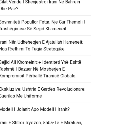
Cilat Vende I Shënjestroi Irani Në Bahrein
Dhe Pse?
Sovraniteti Popullor Fetar: Një Gur Themeli I
Trashëgimisë Së Sejjid Khameneit
Irani Nën Udhëheqjen E Ajatullah Hameneit:
Nga Rrethimi Te Fuqia Strategjike
Sejjid Ali Khomeinit:🔹Identiteti Ynë Është
Tashmë I Bazuar Në Mosbërjen E
Kompromisit Përballë Tiranisë Globale.
Ekskluzive: Ushtria E Gardës Revolucionare:
Guerilas Me Uniformë
Modeli I Jolanit Apo Modeli I Iranit?
Irani E Shtroi Tryezën, Shba-Të E Miratuan,