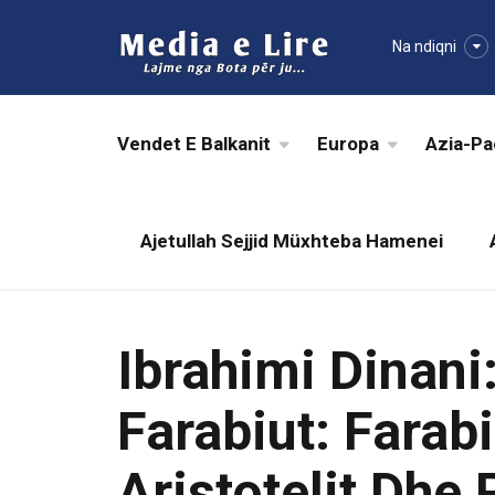
Na ndiqni
Vendet E Balkanit
Europa
Azia-Pa
Ajetullah Sejjid Müxhteba Hamenei
Ibrahimi Dinani
Farabiut: Farabi
Aristotelit Dhe 