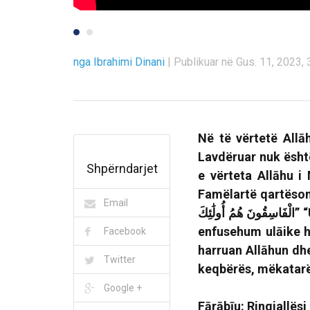
nga Ibrahimi Dinani
|
Publikuar në Gus. 11, 2023, 
Në të vërtetë Allāh
Lavdëruar nuk është
Shpërndarjet
e vërteta Allāhu i
Famëlartë qartëson
Email
أُولَٰئِكَ
هُمُ
الْفَاسِقُونَ
”
“
enfusehum ulāike hu
Facebook
harruan Allāhun dhe
Twitter
keqbërës, mëkatarë
Google +
Fārābīu: Ringjallësi 