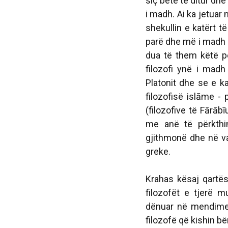
siç bëtë të ditur dhe
i madh. Ai ka jetuar 
shekullin e katërt të
parë dhe më i madh 
dua të them këtë pë
filozofi ynë i madh
Platonit dhe se e ka
filozofisë islāme - 
(filozofive të Fārābī
me anë të përkthi
gjithmonë dhe në va
greke.
Krahas kësaj qartë
filozofët e tjerë 
dënuar në mendimet 
filozofë që kishin bë