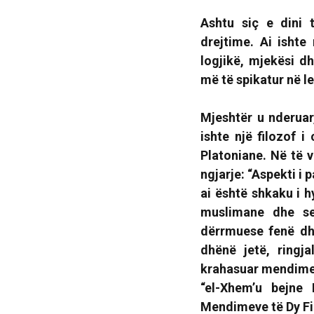
Ashtu siç e dini
drejtime. Ai ishte 
logjikë, mjekësi dh
më të spikatur në let
Mjeshtër u nderuar
ishte një filozof i 
Platoniane. Në të v
ngjarje: “Aspekti i
ai është shkaku i 
muslimane dhe se
dërrmuese fenë dhe
dhënë jetë, ringj
krahasuar mendimet e
“el-Xhem’u bejne 
Mendimeve të Dy Fi