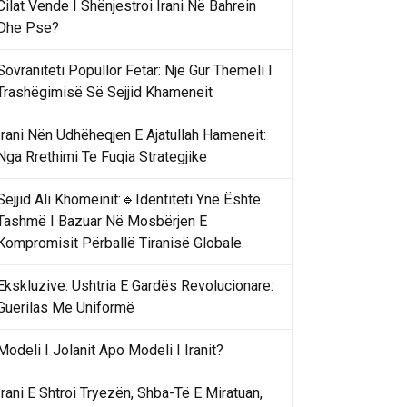
Cilat Vende I Shënjestroi Irani Në Bahrein
Dhe Pse?
Sovraniteti Popullor Fetar: Një Gur Themeli I
Trashëgimisë Së Sejjid Khameneit
Irani Nën Udhëheqjen E Ajatullah Hameneit:
Nga Rrethimi Te Fuqia Strategjike
Sejjid Ali Khomeinit:🔹Identiteti Ynë Është
Tashmë I Bazuar Në Mosbërjen E
Kompromisit Përballë Tiranisë Globale.
Ekskluzive: Ushtria E Gardës Revolucionare:
Guerilas Me Uniformë
Modeli I Jolanit Apo Modeli I Iranit?
Irani E Shtroi Tryezën, Shba-Të E Miratuan,