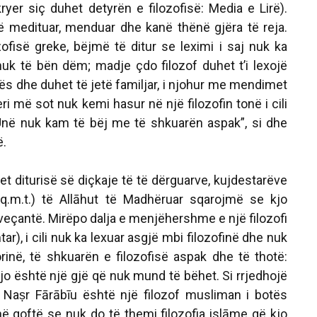
 kryer siç duhet detyrën e filozofisë: Media e Lirë).
 medituar, menduar dhe kanë thënë gjëra të reja.
zofisë greke, bëjmë të ditur se leximi i saj nuk ka
uk të bën dëm; madje çdo filozof duhet t’i lexojë
rës dhe duhet të jetë familjar, i njohur me mendimet
ri më sot nuk kemi hasur në një filozofin tonë i cili
Unë nuk kam të bëj me të shkuarën aspak”, si dhe
ë.
et diturisë së diçkaje të të dërguarve, kujdestarëve
.q.m.t.) të Allāhut të Madhëruar sqarojmë se kjo
veçantë. Mirëpo dalja e menjëhershme e një filozofi
r), i cili nuk ka lexuar asgjë mbi filozofinë dhe nuk
rinë, të shkuarën e filozofisë aspak dhe të thotë:
 Kjo është një gjë që nuk mund të bëhet. Si rrjedhojë
Naṣr Fārābīu është një filozof musliman i botës
ë qoftë se nuk do të themi filozofia islāme që kjo