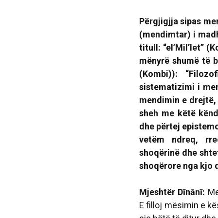
Përgjigjja sipas me
(mendimtar) i madh 
titull:
“el’Mil’let” (
mënyrë shumë të buk
(Kombi)
):
“Filozo
sistematizimi i me
mendimin e drejtë, 
sheh me këtë kënd
dhe përtej epistemo
vetëm ndreq, rre
shoqërinë dhe shtet
shoqërore nga kjo 
Mjeshtër Dīnānī:
Me 
E filloj mësimin e k