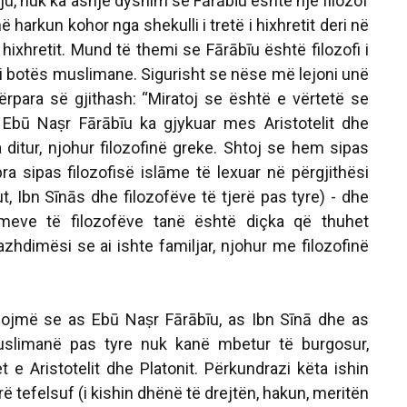
 ju, nuk ka asnjë dyshim se Fārābīu është një filozof
në harkun kohor nga shekulli i tretë i hixhretit deri në
 hixhretit. Mund të themi se Fārābīu është filozofi i
i botës muslimane. Sigurisht se nëse më lejoni unë
rpara së gjithash: “Miratoj se është e vërtetë se
 Ebū Naṣr Fārābīu ka gjykuar mes Aristotelit dhe
 ditur, njohur filozofinë greke. Shtoj se hem sipas
pra sipas filozofisë islāme të lexuar në përgjithësi
ut, Ibn Sīnās dhe filozofëve të tjerë pas tyre) - dhe
meve të filozofëve tanë është diçka që thuhet
zhdimësi se ai ishte familjar, njohur me filozofinë
sojmë se as Ebū Naṣr Fārābīu, as Ibn Sīnā dhe as
muslimanë pas tyre nuk kanë mbetur të burgosur,
e Aristotelit dhe Platonit. Përkundrazi këta ishin
rë tefelsuf (i kishin dhënë të drejtën, hakun, meritën