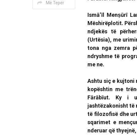
Më Tepër
Ismā‘īl Menṣūrī La
Mëshirëplotit
.
Përs
ndjekës të përhe
(Urtësia)
, me urimi
tona nga zemra pë
ndryshme të progra
me ne.
Ashtu siç e kujtoni
kopështin me trën
Fārābīut. Ky i 
jashtëzakonisht të 
të filozofisë dhe u
sqarimet e mençur
nderuar që thyejnë, 