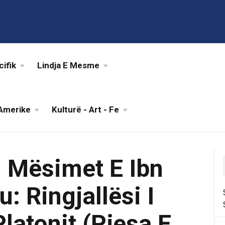
cifik
Lindja E Mesme
Amerike
Kulturë - Art - Fe
: Mësimet E Ibn
u: Ringjallësi I
Platonit (Pjesa E