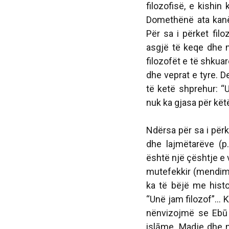
filozofisë, e kishin
Domethënë ata kanë
Për sa i përket filo
asgjë të keqe dhe n
filozofët e të shkua
dhe veprat e tyre. De
të ketë shprehur: “
nuk ka gjasa për kët
Ndërsa për sa i përk
dhe lajmëtarëve (p
është një çështje e 
mutefekkir (mendimta
ka të bëjë me histo
“Unë jam filozof”...
nënvizojmë se Ebū 
islāme. Madje dhe n