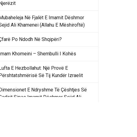
Njerëzit
Mubaheleja Në Fjalët E Imamit Dëshmor
Sejid Ali Khamenei (Allahu E Mëshiroftë)
Çfarë Po Ndodh Në Shqipëri?
Imam Khomeini – Shembulli I Kohës
Lufta E Hezbollahut: Një Provë E
Përshtatshmërisë Së Tij Kundër Izraelit
Dimensionet E Ndryshme Të Çështjes Së
Gadirit Sipas Imamit Dëshmor Sejid Ali
Khamenei
Gadir Khummi Në Fjalët E Imamit Dëshmor
Sejid Ali Khamenei (Allahu Ia Shenjtërofzë
Sekretet)