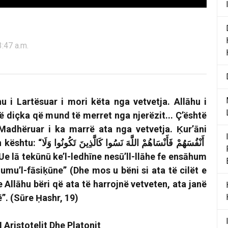
3:47 a.m.
u i Lartësuar i mori këta nga vetvetja. Allāhu i
 diçka që mund të merret nga njerëzit... Ç’është
 Madhëruar i ka marrë ata nga vetvetja.
Ḳur’āni
 kështu: “
وَلَا
تَكُونُوا
كَالَّذِينَ
نَسُوا
اللَّهَ
فَأَنْسَاهُمْ
أَنْفُسَهُمْ
Ue lā tekūnū ke’l-ledhīne nesū’ll-llāhe fe ensāhum
mu’l-fāsiḳūne” (Dhe mos u bëni si ata të cilët e
 Allāhu bëri që ata të harrojnë vetveten, ata janë
”. (Sūre Ḥashr, 19)
I Aristotelit Dhe Platonit