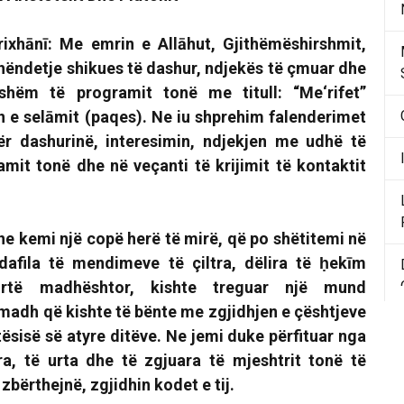
rixhānī:
Me emrin e Allāhut, Gjithëmëshirshmit,
hëndetje shikues të dashur, ndjekës të çmuar dhe
rshëm të programit tonë me titull:
“Me‘rifet”
n e selāmit (paqes). Ne iu shprehim falenderimet
r dashurinë, interesimin, ndjekjen me udhë të
mit tonë dhe në veçanti të krijimit të kontaktit
 ne kemi një copë herë të mirë, që po shëtitemi në
dafila të mendimeve të çiltra, dëlira të ḥekīm
urtë madhështor, kishte treguar një mund
madh që kishte të bënte me zgjidhjen e çështjeve
rtësisë së atyre ditëve. Ne jemi duke përfituar nga
a, të urta dhe të zgjuara të mjeshtrit tonë të
zbërthejnë, zgjidhin kodet e tij.