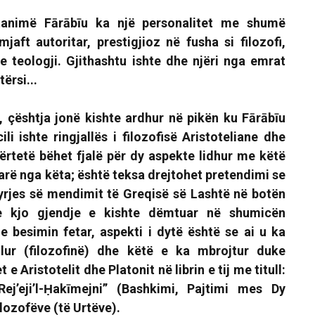
 tanimë
Fārābīu
ka një personalitet me shumë
mjaft autoritar, prestigjioz në fusha si filozofi,
e teologji. Gjithashtu ishte dhe njëri nga emrat
ërsi...
, çështja jonë kishte ardhur në pikën ku Fārābīu
cili ishte ringjallës i filozofisë Aristoteliane dhe
ërtetë bëhet fjalë për dy aspekte lidhur me këtë
 parë nga këta; është teksa drejtohet pretendimi se
hyrjes së mendimit të Greqisë së Lashtë në botën
 kjo gjendje e kishte dëmtuar në shumicën
 besimin fetar, aspekti i dytë është se ai u ka
allur (filozofinë) dhe këtë e ka mbrojtur duke
 Aristotelit dhe Platonit në librin e tij me titull:
Rej’eji’l-Ḥakīmejni” (Bashkimi, Pajtimi mes Dy
lozofëve (të Urtëve).