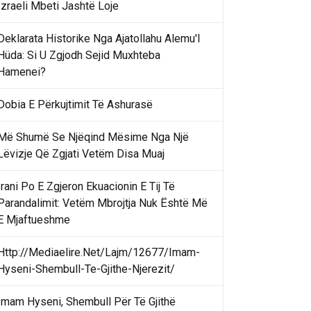
Izraeli Mbeti Jashtë Loje
Deklarata Historike Nga Ajatollahu Alemu'l
Hüda: Si U Zgjodh Sejid Muxhteba
Hamenei?
Dobia E Përkujtimit Të Ashurasë
Më Shumë Se Njëqind Mësime Nga Një
Lëvizje Që Zgjati Vetëm Disa Muaj
Irani Po E Zgjeron Ekuacionin E Tij Të
Parandalimit: Vetëm Mbrojtja Nuk Është Më
E Mjaftueshme
Http://Mediaelire.Net/Lajm/12677/Imam-
Hyseni-Shembull-Te-Gjithe-Njerezit/
Imam Hyseni, Shembull Për Të Gjithë