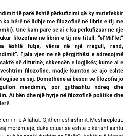
ndimit të parë është përkufizimi që ky mutefekkir
ka bërë në lidhje me filozofinë në librin e tij me
Kombi).
Unë kam parë se ai e ka përkufizuar në një
ur filozofinë në librin e tij me titull:
“el’Mil’let”
fia është futja, vënia në një rregull, rend,
ndimit”.
Fjala vjen ne në përgjithësi e adresojmë
saktë në diturinë, shkencën e logjikës; kurse ai e
vështrim filozofinë, madje kumton se ajo është
logjisë së saj. Domethënë ai beson se filozofia jo
gullon mendimin, por gjithashtu ndreq dhe
in. Ai bën dhe një hyrje në filozofinë politike dhe
derë.
emrin e Allāhut, Gjithëmëshirshmit, Mëshirëplotit.
ësaj mbrëmjeje, duke cituar se është pikërisht ashtu