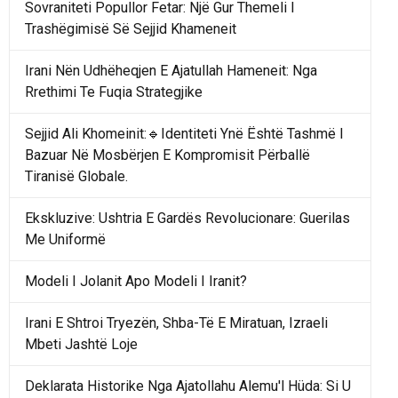
Sovraniteti Popullor Fetar: Një Gur Themeli I
Trashëgimisë Së Sejjid Khameneit
Irani Nën Udhëheqjen E Ajatullah Hameneit: Nga
Rrethimi Te Fuqia Strategjike
Sejjid Ali Khomeinit:🔹Identiteti Ynë Është Tashmë I
Bazuar Në Mosbërjen E Kompromisit Përballë
Tiranisë Globale.
Ekskluzive: Ushtria E Gardës Revolucionare: Guerilas
Me Uniformë
Modeli I Jolanit Apo Modeli I Iranit?
Irani E Shtroi Tryezën, Shba-Të E Miratuan, Izraeli
Mbeti Jashtë Loje
Deklarata Historike Nga Ajatollahu Alemu'l Hüda: Si U