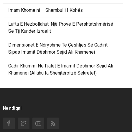
Imam Khomeini – Shembulli I Kohës
Lufta E Hezbollahut: Një Provë E Përshtatshmërisë
Së Tij Kundër Izraelit
Dimensionet E Ndryshme Të Çështjes Së Gadirit
Sipas Imamit Dëshmor Sejid Ali Khamenei
Gadir Khummi Në Fjalët E Imamit Dëshmor Sejid Ali
Khamenei (Allahu Ia Shenjtërofzë Sekretet)
Një Rend Rajonal I Udhëhequr Nga Irani Kundrejt Një
Rendi Rajonal Të Udhëhequr Nga Izraeli
Filmi I Shkurtër Iranian “Pasta Alfredo” Ka Udhëtuar
Na ndiqni
Për Në Shqipëri.
Si I Ndryshoi Rezistenca E Guximshme E Iranit