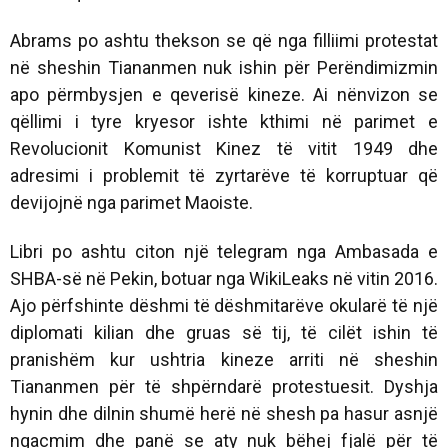
Abrams po ashtu thekson se që nga filliimi protestat
në sheshin Tiananmen nuk ishin për Perëndimizmin
apo përmbysjen e qeverisë kineze. Ai nënvizon se
qëllimi i tyre kryesor ishte kthimi në parimet e
Revolucionit Komunist Kinez të vitit 1949 dhe
adresimi i problemit të zyrtarëve të korruptuar që
devijojnë nga parimet Maoiste.
Libri po ashtu citon një telegram nga Ambasada e
SHBA-së në Pekin, botuar nga WikiLeaks në vitin 2016.
Ajo përfshinte dëshmi të dëshmitarëve okularë të një
diplomati kilian dhe gruas së tij, të cilët ishin të
pranishëm kur ushtria kineze arriti në sheshin
Tiananmen për të shpërndarë protestuesit. Dyshja
hynin dhe dilnin shumë herë në shesh pa hasur asnjë
ngacmim dhe panë se aty nuk bëhej fjalë për të