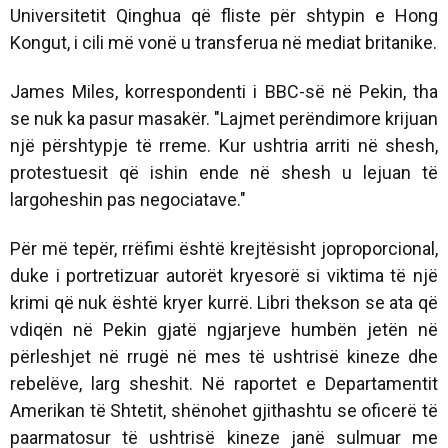
Universitetit Qinghua që fliste për shtypin e Hong
Kongut, i cili më vonë u transferua në mediat britanike.
James Miles, korrespondenti i BBC-së në Pekin, tha
se nuk ka pasur masakër. "Lajmet perëndimore krijuan
një përshtypje të rreme. Kur ushtria arriti në shesh,
protestuesit që ishin ende në shesh u lejuan të
largoheshin pas negociatave."
Për më tepër, rrëfimi është krejtësisht joproporcional,
duke i portretizuar autorët kryesorë si viktima të një
krimi që nuk është kryer kurrë. Libri thekson se ata që
vdiqën në Pekin gjatë ngjarjeve humbën jetën në
përleshjet në rrugë në mes të ushtrisë kineze dhe
rebelëve, larg sheshit. Në raportet e Departamentit
Amerikan të Shtetit, shënohet gjithashtu se oficerë të
paarmatosur të ushtrisë kineze janë sulmuar me