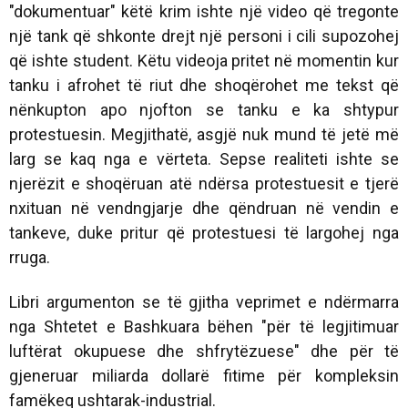
"dokumentuar" këtë krim ishte një video që tregonte
një tank që shkonte drejt një personi i cili supozohej
që ishte student. Këtu videoja pritet në momentin kur
tanku i afrohet të riut dhe shoqërohet me tekst që
nënkupton apo njofton se tanku e ka shtypur
protestuesin. Megjithatë, asgjë nuk mund të jetë më
larg se kaq nga e vërteta. Sepse realiteti ishte se
njerëzit e shoqëruan atë ndërsa protestuesit e tjerë
nxituan në vendngjarje dhe qëndruan në vendin e
tankeve, duke pritur që protestuesi të largohej nga
rruga.
Libri argumenton se të gjitha veprimet e ndërmarra
nga Shtetet e Bashkuara bëhen "për të legjitimuar
luftërat okupuese dhe shfrytëzuese" dhe për të
gjeneruar miliarda dollarë fitime për kompleksin
famëkeq ushtarak-industrial.