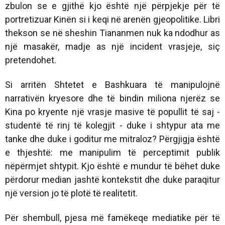
zbulon se e gjithë kjo është një përpjekje për të
portretizuar Kinën si i keqi në arenën gjeopolitike. Libri
thekson se në sheshin Tiananmen nuk ka ndodhur as
një masakër, madje as një incident vrasjeje, siç
pretendohet.
Si arritën Shtetet e Bashkuara të manipulojnë
narrativën kryesore dhe të bindin miliona njerëz se
Kina po kryente një vrasje masive të popullit të saj -
studentë të rinj të kolegjit - duke i shtypur ata me
tanke dhe duke i goditur me mitraloz? Përgjigja është
e thjeshtë: me manipulim të perceptimit publik
nëpërmjet shtypit. Kjo është e mundur të bëhet duke
përdorur median jashtë kontekstit dhe duke paraqitur
një version jo të plotë të realitetit.
Për shembull, pjesa më famëkeqe mediatike për të