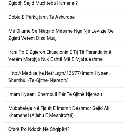
Zgjodh Sejid Muxhteba Hamenei?
Dobia E Përkujtimit Të Ashurasë
Më Shumë Se Njëqind Mësime Nga Një Lëvizje Që
Zgjati Vetëm Disa Muaj
Irani Po E Zgjeron Ekuacionin E Tij Të Parandalimit:
Vetëm Mbrojtja Nuk Është Më E Mjaftueshme
Http://Mediaelire.Net/Lajm/12677/Imam-Hyseni-
Shembull-Te-Gjithe-Njerezit/
Imam Hyseni, Shembull Për Të Gjithë Njerëzit
Mubaheleja Në Fjalët E Imamit Dëshmor Sejid Ali
Khamenei (Allahu E Mëshiroftë)
Çfarë Po Ndodh Në Shqipëri?