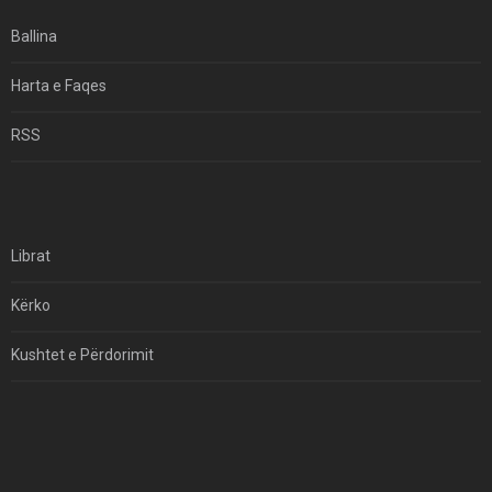
Ekuilibrat E Pushtetit Në Azinë Perëndimore?
Ballina
Hormuzi: Fillimi I Fundit Të Hegjemonisë Amerikane
Harta e Faqes
Për Çfarë Po Negocioni?
RSS
Librat
Kërko
Kushtet e Përdorimit
Kontakt
Të Drejtat e Autorit