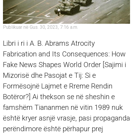
Publikuar në Gus. 30, 2023, 7:16 a.m.
Libri i ri i A. B. Abrams Atrocity
Fabrication and Its Consequences: How
Fake News Shapes World Order [Sajimi i
Mizorisë dhe Pasojat e Tij: Si e
Formësojnë Lajmet e Rreme Rendin
Botëror?] Ai thekson se në sheshin e
famshëm Tiananmen në vitin 1989 nuk
është kryer asnjë vrasje, pasi propaganda
perëndimore është përhapur prej