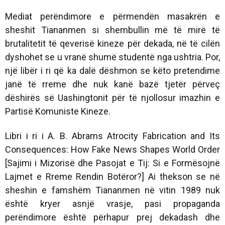
Mediat perëndimore e përmendën masakrën e
sheshit Tiananmen si shembullin më të mirë të
brutalitetit të qeverisë kineze për dekada, në të cilën
dyshohet se u vranë shumë studentë nga ushtria. Por,
një libër i ri që ka dalë dëshmon se këto pretendime
janë të rreme dhe nuk kanë bazë tjetër përveç
dëshirës së Uashingtonit për të njollosur imazhin e
Partisë Komuniste Kineze.
Libri i ri i A. B. Abrams Atrocity Fabrication and Its
Consequences: How Fake News Shapes World Order
[Sajimi i Mizorisë dhe Pasojat e Tij: Si e Formësojnë
Lajmet e Rreme Rendin Botëror?] Ai thekson se në
sheshin e famshëm Tiananmen në vitin 1989 nuk
është kryer asnjë vrasje, pasi propaganda
perëndimore është përhapur prej dekadash dhe