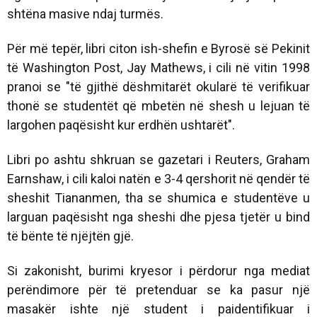
shtëna masive ndaj turmës.
Për më tepër, libri citon ish-shefin e Byrosë së Pekinit
të Washington Post, Jay Mathews, i cili në vitin 1998
pranoi se "të gjithë dëshmitarët okularë të verifikuar
thonë se studentët që mbetën në shesh u lejuan të
largohen paqësisht kur erdhën ushtarët".
Libri po ashtu shkruan se gazetari i Reuters, Graham
Earnshaw, i cili kaloi natën e 3-4 qershorit në qendër të
sheshit Tiananmen, tha se shumica e studentëve u
larguan paqësisht nga sheshi dhe pjesa tjetër u bind
të bënte të njëjtën gjë.
Si zakonisht, burimi kryesor i përdorur nga mediat
perëndimore për të pretenduar se ka pasur një
masakër ishte një student i paidentifikuar i