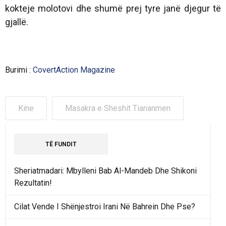
kokteje molotovi dhe shumë prej tyre janë djegur të
gjallë.
Burimi :
CovertAction Magazine
Kine
Masakra e Sheshit Tiananmen
TË FUNDIT
Sheriatmadari: Mbylleni Bab Al-Mandeb Dhe Shikoni
Rezultatin!
Cilat Vende I Shënjestroi Irani Në Bahrein Dhe Pse?