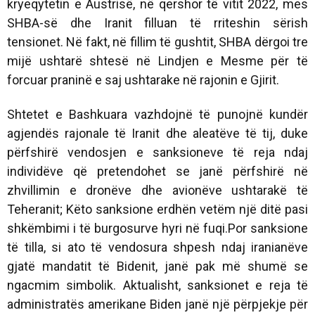
kryeqytetin e Austrisë, në qershor të vitit 2022, mes
SHBA-së dhe Iranit filluan të rriteshin sërish
tensionet. Në fakt, në fillim të gushtit, SHBA dërgoi tre
mijë ushtarë shtesë në Lindjen e Mesme për të
forcuar praninë e saj ushtarake në rajonin e Gjirit.
Shtetet e Bashkuara vazhdojnë të punojnë kundër
agjendës rajonale të Iranit dhe aleatëve të tij, duke
përfshirë vendosjen e sanksioneve të reja ndaj
individëve që pretendohet se janë përfshirë në
zhvillimin e dronëve dhe avionëve ushtarakë të
Teheranit; Këto sanksione erdhën vetëm një ditë pasi
shkëmbimi i të burgosurve hyri në fuqi.Por sanksione
të tilla, si ato të vendosura shpesh ndaj iranianëve
gjatë mandatit të Bidenit, janë pak më shumë se
ngacmim simbolik. Aktualisht, sanksionet e reja të
administratës amerikane Biden janë një përpjekje për