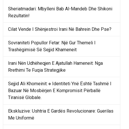
Sheriatmadari: Mbylleni Bab Al-Mandeb Dhe Shikoni
Rezultatin!
Cilat Vende I Shënjestroi Irani Në Bahrein Dhe Pse?
Sovraniteti Popullor Fetar: Një Gur Themeli I
Trashëgimisë Së Sejjid Khameneit
Irani Nën Udhëheqjen E Ajatullah Hameneit: Nga
Rrethimi Te Fuqia Strategjike
Sejjid Ali Khomeinit:🔹Identiteti Ynë Është Tashmë I
Bazuar Në Mosbërjen E Kompromisit Përballë
Tiranisë Globale.
Ekskluzive: Ushtria E Gardës Revolucionare: Guerilas
Me Uniformë