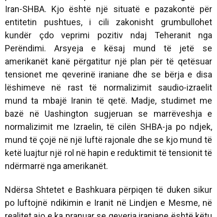
Iran-SHBA. Kjo është një situatë e pazakontë për
entitetin pushtues, i cili zakonisht grumbullohet
kundër çdo veprimi pozitiv ndaj Teheranit nga
Perëndimi. Arsyeja e kësaj mund të jetë se
amerikanët kanë përgatitur një plan për të qetësuar
tensionet me qeverinë iraniane dhe se bërja e disa
lëshimeve në rast të normalizimit saudio-izraelit
mund ta mbajë Iranin të qetë. Madje, studimet me
bazë në Uashington sugjeruan se marrëveshja e
normalizimit me Izraelin, të cilën SHBA-ja po ndjek,
mund të çojë në një luftë rajonale dhe se kjo mund të
ketë luajtur një rol në hapin e reduktimit të tensionit të
ndërmarrë nga amerikanët.
Ndërsa Shtetet e Bashkuara përpiqen të duken sikur
po luftojnë ndikimin e Iranit në Lindjen e Mesme, në
realitet ajo e ka pranuar se qeveria iraniane është këtu