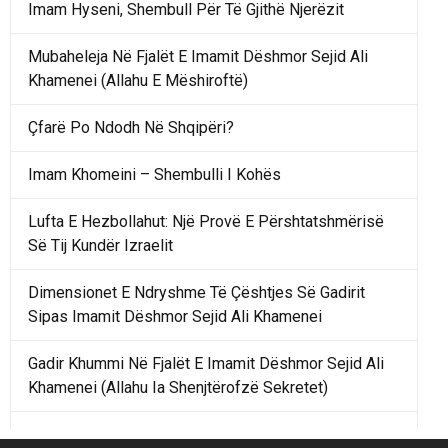
Imam Hyseni, Shembull Për Të Gjithë Njerëzit
Mubaheleja Në Fjalët E Imamit Dëshmor Sejid Ali
Khamenei (Allahu E Mëshiroftë)
Çfarë Po Ndodh Në Shqipëri?
Imam Khomeini – Shembulli I Kohës
Lufta E Hezbollahut: Një Provë E Përshtatshmërisë
Së Tij Kundër Izraelit
Dimensionet E Ndryshme Të Çështjes Së Gadirit
Sipas Imamit Dëshmor Sejid Ali Khamenei
Gadir Khummi Në Fjalët E Imamit Dëshmor Sejid Ali
Khamenei (Allahu Ia Shenjtërofzë Sekretet)
Një Rend Rajonal I Udhëhequr Nga Irani Kundrejt Një