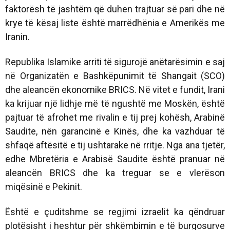
faktorësh të jashtëm që duhen trajtuar së pari dhe në
krye të kësaj liste është marrëdhënia e Amerikës me
Iranin.
Republika Islamike arriti të sigurojë anëtarësimin e saj
në Organizatën e Bashkëpunimit të Shangait (SCO)
dhe aleancën ekonomike BRICS. Në vitet e fundit, Irani
ka krijuar një lidhje më të ngushtë me Moskën, është
pajtuar të afrohet me rivalin e tij prej kohësh, Arabinë
Saudite, nën garancinë e Kinës, dhe ka vazhduar të
shfaqë aftësitë e tij ushtarake në rritje. Nga ana tjetër,
edhe Mbretëria e Arabisë Saudite është pranuar në
aleancën BRICS dhe ka treguar se e vlerëson
miqësinë e Pekinit.
Është e çuditshme se regjimi izraelit ka qëndruar
plotësisht i heshtur për shkëmbimin e të burgosurve