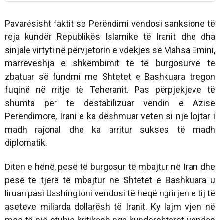
Pavarësisht faktit se Perëndimi vendosi sanksione të
reja kundër Republikës Islamike të Iranit dhe dha
sinjale virtyti në përvjetorin e vdekjes së Mahsa Emini,
marrëveshja e shkëmbimit të të burgosurve të
zbatuar së fundmi me Shtetet e Bashkuara tregon
fuqinë në rritje të Teheranit. Pas përpjekjeve të
shumta për të destabilizuar vendin e Azisë
Perëndimore, Irani e ka dëshmuar veten si një lojtar i
madh rajonal dhe ka arritur sukses të madh
diplomatik.
Ditën e hënë, pesë të burgosur të mbajtur në Iran dhe
pesë të tjerë të mbajtur në Shtetet e Bashkuara u
liruan pasi Uashingtoni vendosi të heqë ngrirjen e tij të
aseteve miliarda dollarësh të Iranit. Ky lajm vjen në
mes të një stuhie kritikash nga kundërshtarët vendas