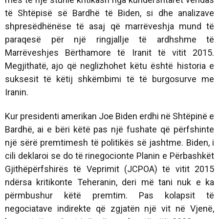
të Shtëpisë së Bardhë të Biden, si dhe analizave
shpresëdhënëse të asaj që marrëveshja mund të
paraqesë për një ringjallje të ardhshme të
Marrëveshjes Bërthamore të Iranit të vitit 2015.
Megjithatë, ajo që neglizhohet këtu është historia e
suksesit të këtij shkëmbimi të të burgosurve me
Iranin.
Kur presidenti amerikan Joe Biden erdhi në Shtëpinë e
Bardhë, ai e bëri këtë pas një fushate që përfshinte
një sërë premtimesh të politikës së jashtme. Biden, i
cili deklaroi se do të rinegocionte Planin e Përbashkët
Gjithëpërfshirës të Veprimit (JCPOA) të vitit 2015
ndërsa kritikonte Teheranin, deri më tani nuk e ka
përmbushur këtë premtim. Pas kolapsit të
negociatave indirekte që zgjatën një vit në Vjenë,