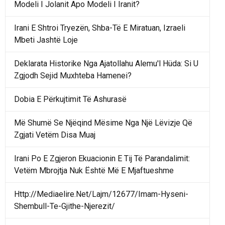
Modeli I Jolanit Apo Modeli I Iranit?
Irani E Shtroi Tryezën, Shba-Të E Miratuan, Izraeli
Mbeti Jashtë Loje
Deklarata Historike Nga Ajatollahu Alemu'l Hüda: Si U
Zgjodh Sejid Muxhteba Hamenei?
Dobia E Përkujtimit Të Ashurasë
Më Shumë Se Njëqind Mësime Nga Një Lëvizje Që
Zgjati Vetëm Disa Muaj
Irani Po E Zgjeron Ekuacionin E Tij Të Parandalimit:
Vetëm Mbrojtja Nuk Është Më E Mjaftueshme
Http://Mediaelire.Net/Lajm/12677/Imam-Hyseni-
Shembull-Te-Gjithe-Njerezit/