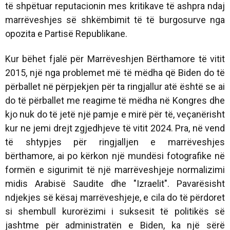
të shpëtuar reputacionin mes kritikave të ashpra ndaj
marrëveshjes së shkëmbimit të të burgosurve nga
opozita e Partisë Republikane.
Kur bëhet fjalë për Marrëveshjen Bërthamore të vitit
2015, një nga problemet më të mëdha që Biden do të
përballet në përpjekjen për ta ringjallur atë është se ai
do të përballet me reagime të mëdha në Kongres dhe
kjo nuk do të jetë një pamje e mirë për të, veçanërisht
kur ne jemi drejt zgjedhjeve të vitit 2024. Pra, në vend
të shtypjes për ringjalljen e marrëveshjes
bërthamore, ai po kërkon një mundësi fotografike në
formën e sigurimit të një marrëveshjeje normalizimi
midis Arabisë Saudite dhe "Izraelit". Pavarësisht
ndjekjes së kësaj marrëveshjeje, e cila do të përdoret
si shembull kurorëzimi i suksesit të politikës së
jashtme për administratën e Biden, ka një sërë