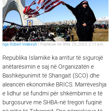
nga Robert Inlakesh
|
Publikuar në Shta. 29, 2023, 2:11 a.m.
Republika Islamike ka arritur të sigurojë
anëtarësimin e saj në Organizatën e
Bashkëpunimit të Shangait (SCO) dhe
aleancën ekonomike BRICS. Marrëveshja
e lidhur së fundmi për shkëmbimin e të
burgosurve me SHBA-në tregon fuqinë