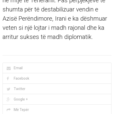
në rritje të Teheranit. Pas përpjekjeve të
shumta për të destabilizuar vendin e
Azisë Perëndimore, Irani e ka dëshmuar
veten si një lojtar i madh rajonal dhe ka
arritur sukses të madh diplomatik.
Email
Facebook
Twitter
Google +
Më Tepër