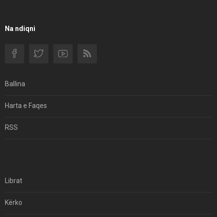
Rendi Rajonal Të Udhëhequr Nga Izraeli
Filmi I Shkurtër Iranian “Pasta Alfredo” Ka Udhëtuar
Na ndiqni
Për Në Shqipëri.
Si I Ndryshoi Rezistenca E Guximshme E Iranit
Ekuilibrat E Pushtetit Në Azinë Perëndimore?
Ballina
Hormuzi: Fillimi I Fundit Të Hegjemonisë Amerikane
Harta e Faqes
Për Çfarë Po Negocioni?
RSS
Librat
Kërko