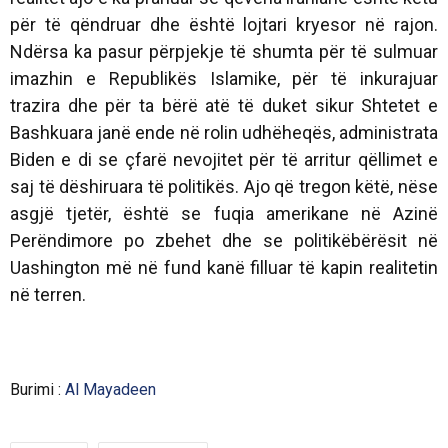
për të qëndruar dhe është lojtari kryesor në rajon.
Ndërsa ka pasur përpjekje të shumta për të sulmuar
imazhin e Republikës Islamike, për të inkurajuar
trazira dhe për ta bërë atë të duket sikur Shtetet e
Bashkuara janë ende në rolin udhëheqës, administrata
Biden e di se çfarë nevojitet për të arritur qëllimet e
saj të dëshiruara të politikës. Ajo që tregon këtë, nëse
asgjë tjetër, është se fuqia amerikane në Azinë
Perëndimore po zbehet dhe se politikëbërësit në
Uashington më në fund kanë filluar të kapin realitetin
në terren.
Burimi :
Al Mayadeen