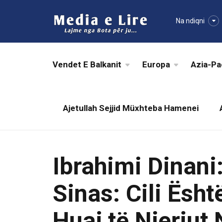
Na ndiqni
Vendet E Balkanit
Europa
Azia-Pa
Ajetullah Sejjid Müxhteba Hamenei
Ibrahimi Dinani
Sinas: Cili Ësht
Huaj të Njeriut