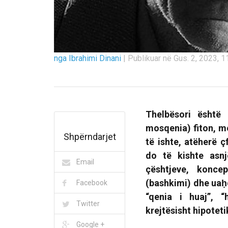
nga Ibrahimi Dinani
|
Publikuar në Gus. 2, 2023, 1
Thelbësori është 
mosqenia) fiton, m
Shpërndarjet
të ishte, atëherë 
do të kishte asnj
Email
çështjeve, konce
(bashkimi) dhe uaḥde
Facebook
“qenia i huaj”, “
Twitter
krejtësisht hipoteti
Google +