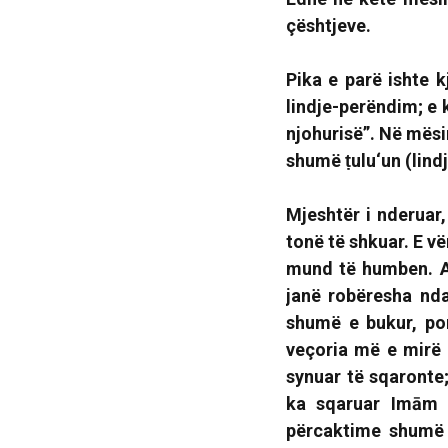
çështjeve.
Pika e parë ishte k
lindje-perëndim; e 
njohurisë”.
Në mësim
shumë ṭulu‘un (lindj
Mjeshtër i nderuar
tonë të shkuar. E vë
mund të humben. A
janë robëresha nda
shumë e bukur, por
veçoria më e mirë e
synuar të sqaronte
ka sqaruar Imām S
përcaktime shumë 