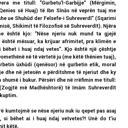
yera me titull:
“Gurbetu’l-Garbijje” (Mërgimin,
Qenies së Huaj)
të Ibn Sīnās në veprën tuaj me
she ue Shuhūd der Felsefe-i Suhreverdī” (Sqarimi
isë, Shikimit të Filozofisë së Suhreverdīt).
Njëra
me është kjo:
“Nëse njeriu nuk mund ta gjejë
 është mësuar, ka krijuar afrimitet, pra klimën e
i bëhet i huaj ndaj vetes”.
Kjo është një çështje
Domethënë në të vërtetë ju (me këtë thënien tuaj),
urbetin ūxhūdi (qenësor) në gurbetin etik, moral
e dhe në jetesën e përditshme të njeriut dhe ky
 shumë i bukur. Përsëri dhe në rrëfimin me titull:
” (Zogjtë më Madhështorë)
të Imām Suhreverdīt
n kuptim.
ë kumtojmë se nëse njeriu nuk iu qepet pas asaj
, si bëhet ai i huaj ndaj vetvetes?! Unë do t’iu
nit këtë.