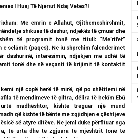
Qenies I Huaj Të Njeriut Ndaj Vetes?!
rixhānī:
Me emrin e Allāhut, Gjithëmëshirshmit,
hëndetje shikues të dashur, ndjekës të çmuar dhe
rshëm të programit tonë me titull:
“Me‘rifet”
n e selāmit (paqes). Ne iu shprehim falenderimet
r dashurinë, interesimin, ndjekjen me udhë të
mit tonë dhe në veçanti të krijimit të kontaktit
e kemi një copë herë të mirë, që po shëtitemi në
fila të mendimeve të çiltra, dëlira të ḥekīm Ebū
 urtë madhështor, kishte treguar një mund
madh që kishte të bënte me zgjidhjen e çështjeve
rtësisë së atyre ditëve. Ne jemi duke përfituar nga
a, të urta dhe të zgjuara të mjeshtrit tonë të