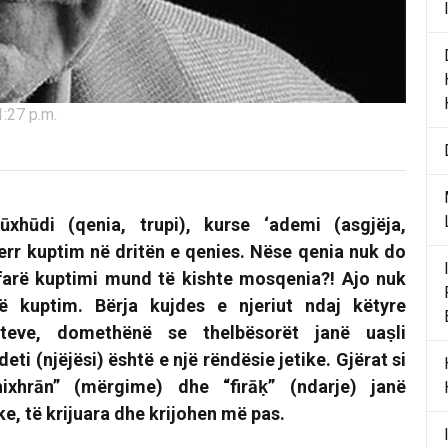
1:27 p.m.
ūxhūdi (qenia, trupi), kurse
‘
ademi (asgjëja,
err kuptim në dritën e qenies. Nëse qenia nuk do
çfarë kuptimi mund të kishte mosqenia?! Ajo nuk
ë kuptim. Bërja kujdes e njeriut ndaj këtyre
pteve, domethënë se thelbësorët janë uaṣli
ti (njëjësi) është e një rëndësie jetike. Gjërat si
hixhrān” (mërgime) dhe “firāḳ” (ndarje) janë
ke, të krijuara dhe krijohen më pas.