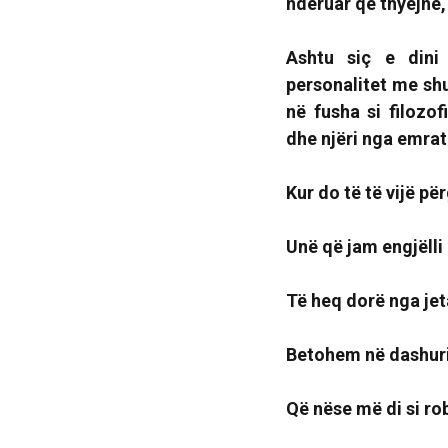
nderuar që thyejnë, 
Ashtu siç e dini 
personalitet me shu
në fusha si filozof
dhe njëri nga emrat 
Kur do të të vijë për
Unë që jam engjëlli 
Të heq dorë nga jet
Betohem në dashuri
Që nëse më di si ro