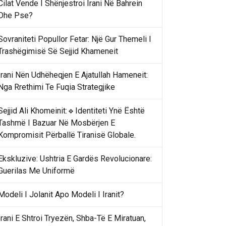
Cilat Vende I Shënjestroi Irani Në Bahrein
Dhe Pse?
Sovraniteti Popullor Fetar: Një Gur Themeli I
Trashëgimisë Së Sejjid Khameneit
Irani Nën Udhëheqjen E Ajatullah Hameneit:
Nga Rrethimi Te Fuqia Strategjike
Sejjid Ali Khomeinit:🔹Identiteti Ynë Është
Tashmë I Bazuar Në Mosbërjen E
Kompromisit Përballë Tiranisë Globale.
Ekskluzive: Ushtria E Gardës Revolucionare:
Guerilas Me Uniformë
Modeli I Jolanit Apo Modeli I Iranit?
Irani E Shtroi Tryezën, Shba-Të E Miratuan,