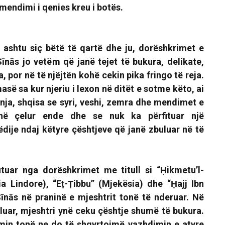
mendimi i qenies kreu i botës.
, ashtu siç bëtë të qartë dhe ju, dorëshkrimet e
Sīnās jo vetëm që janë tejet të bukura, delikate,
, por në të njëjtën kohë cekin pika fringo të reja.
asë sa kur njeriu i lexon në ditët e sotme këto, ai
nja, shqisa se syri, veshi, zemra dhe mendimet e
anë çelur ende dhe se nuk ka përfituar një
ëdije ndaj këtyre çështjeve që janë zbuluar në të
ituar nga dorëshkrimet me titull si
“Ḥikmetu’l-
ia Lindore)
,
“Eṭ-Ṭibbu” (Mjekësia)
dhe
“Ḥajj Ibn
īnās në praninë e mjeshtrit tonë të nderuar. Në
luar, mjeshtri ynë ceku çështje shumë të bukura.
min tonë ne do të shqyrtojmë vazhdimin e atyre