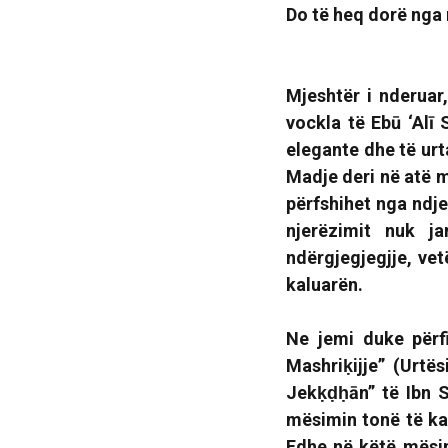
Do të heq dorë nga 
Mjeshtër i nderuar
vockla të Ebū ‘Alī 
elegante dhe të urta
Madje deri në atë m
përfshihet nga ndje
njerëzimit nuk j
ndërgjegjegjje, vet
kaluarën.
Ne jemi duke përf
Mashriḳijje” (Urtës
Jekḳḍḥān”
të Ibn S
mësimin tonë të ka
Edhe në këtë mësi