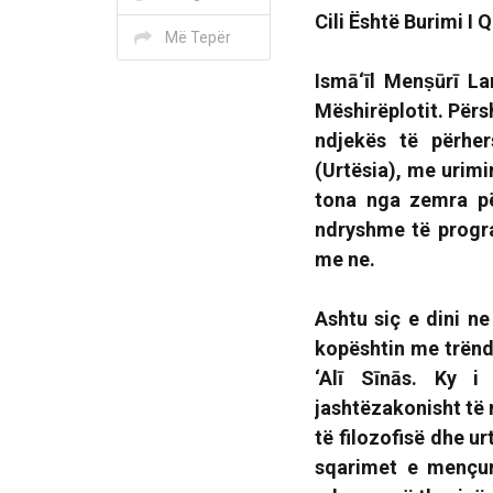
Cili Është Burimi I 
Më Tepër
Ismā‘īl Menṣūrī La
Mëshirëplotit
.
Përs
ndjekës të përhe
(Urtësia)
, me urimi
tona nga zemra pë
ndryshme të progra
me ne.
Ashtu siç e dini n
kopështin me trënda
‘Alī Sīnās. Ky i
jashtëzakonisht të 
të filozofisë dhe u
sqarimet e mençur