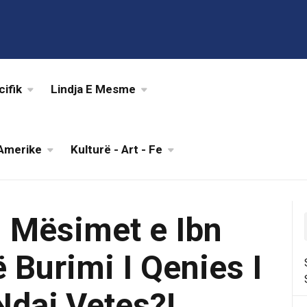
cifik
Lindja E Mesme
Amerike
Kulturë - Art - Fe
: Mësimet e Ibn
ë Burimi I Qenies I
 Ndaj Vetes?!