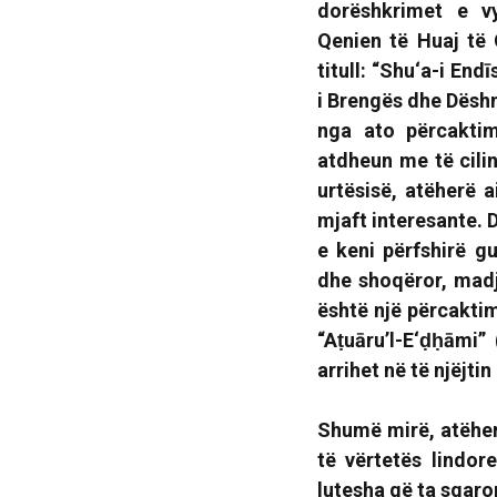
dorëshkrimet e v
Qenien të Huaj të 
titull:
“Shu‘a-i Endī
i Brengës dhe Dëshm
nga ato përcakti
atdheun me të cilin
urtësisë, atëherë a
mjaft interesante. 
e keni përfshirë g
dhe shoqëror, madj
është një përcaktim
“Aṭuāru’l-E‘ḍḥāmi
arrihet në të njëjti
Shumë mirë, atëher
të vërtetës lindore
lutesha që ta sqaro