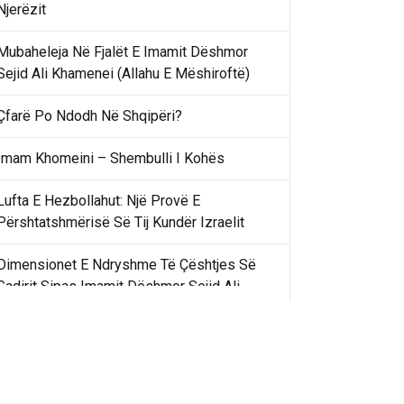
Njerëzit
Mubaheleja Në Fjalët E Imamit Dëshmor
Sejid Ali Khamenei (Allahu E Mëshiroftë)
Çfarë Po Ndodh Në Shqipëri?
Imam Khomeini – Shembulli I Kohës
Lufta E Hezbollahut: Një Provë E
Përshtatshmërisë Së Tij Kundër Izraelit
Dimensionet E Ndryshme Të Çështjes Së
Gadirit Sipas Imamit Dëshmor Sejid Ali
Khamenei
Gadir Khummi Në Fjalët E Imamit Dëshmor
Sejid Ali Khamenei (Allahu Ia Shenjtërofzë
Sekretet)