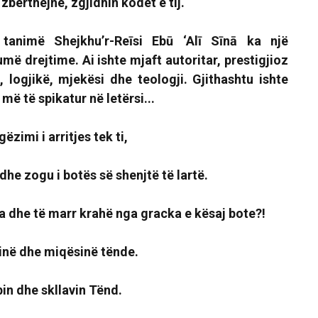
zbërthejnë, zgjidhin kodet e tij.
tanimë Shejkhu’r-Reīsi Ebū ‘Alī Sīnā ka një
më drejtime. Ai ishte mjaft autoritar, prestigjioz
i, logjikë, mjekësi dhe teologji. Gjithashtu ishte
më të spikatur në letërsi...
gëzimi i arritjes tek ti,
dhe zogu i botës së shenjtë të lartë.
a dhe të marr krahë nga gracka e kësaj bote?!
në dhe miqësinë tënde.
bin dhe skllavin Tënd.