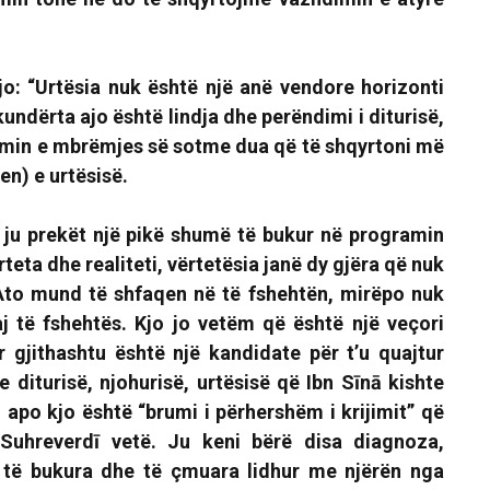
jo:
“Urtësia nuk është një anë vendore horizonti
kundërta ajo është lindja dhe perëndimi i diturisë,
in e mbrëmjes së sotme dua që të shqyrtoni më
en) e urtësisë.
, ju prekët një pikë shumë të bukur në programin
rteta dhe realiteti, vërtetësia janë dy gjëra që nuk
to mund të shfaqen në të fshehtën, mirëpo nuk
j të fshehtës. Kjo jo vetëm që është një veçori
 gjithashtu është një kandidate për t’u quajtur
 diturisë, njohurisë, urtësisë që Ibn Sīnā kishte
; apo kjo është
“brumi i përhershëm i krijimit”
që
uhreverdī vetë. Ju keni bërë disa diagnoza,
të bukura dhe të çmuara lidhur me njërën nga