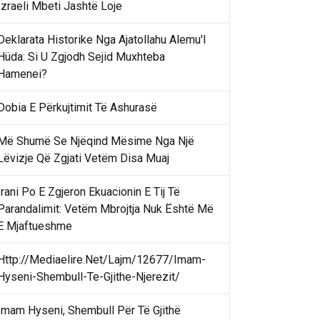
Izraeli Mbeti Jashtë Loje
Deklarata Historike Nga Ajatollahu Alemu'l
Hüda: Si U Zgjodh Sejid Muxhteba
Hamenei?
Dobia E Përkujtimit Të Ashurasë
Më Shumë Se Njëqind Mësime Nga Një
Lëvizje Që Zgjati Vetëm Disa Muaj
Irani Po E Zgjeron Ekuacionin E Tij Të
Parandalimit: Vetëm Mbrojtja Nuk Është Më
E Mjaftueshme
Http://Mediaelire.Net/Lajm/12677/Imam-
Hyseni-Shembull-Te-Gjithe-Njerezit/
Imam Hyseni, Shembull Për Të Gjithë