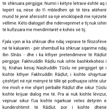
të shkruara përgjigje. Numri i këtyre letrave është aq i
tepërt sa, nëse do t’i mbledhim që të tëra atëherë
mund të jenë afërsisht sa një enciklopedi me njëzetë
vëllime. Këto dialogjet dhe ndërveprimet e tij nuk ishin
të kufizuara me mendimtarët e kohës së tij.
Fjala vjen ai ka shkruar dhe ndaj veprave të filozofëve
në të kaluarën - për shembull ka shkruar sqarime ndaj
Ibn Sīnās - dhe i ka kthyer pretendimeve të Rāḍīut
përgjigje. Fakhruddīn Rāḍīu nuk ishte bashkëkohësi i
tij. Krahas kësaj Naṣīruddīn Ṭūsīu në përgjigjet që i
kishte kthyer Fakhruddīn Rāḍīut, i kishte shqyrtuar
çështjet në një mënyrë të tillë që pothuajse ishte ulur
me mish e me shpirt përballë Rāḍīut dhe sikur Ṭūsīu
kishte krijuar dialog me të. Pra ai nuk kishte lëvizur,
vepruar sikur t’ua kishte ngarkuar vetes detyrën e
kundërshtimit të Rāḍīut, por i kishte dhënë