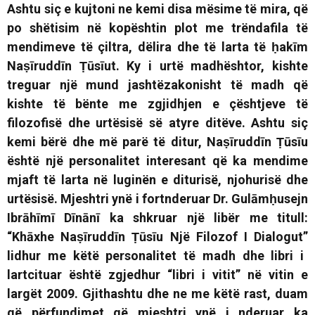
Ashtu siç e kujtoni ne kemi disa mësime të mira, që
po shëtisim në kopështin plot me trëndafila të
mendimeve të çiltra, dëlira dhe të larta të ḥakīm
Naṣīruddīn Ṭūsīut.
Ky i urtë madhështor, kishte
treguar një mund jashtëzakonisht të madh që
kishte të bënte me zgjidhjen e çështjeve të
filozofisë dhe urtësisë së atyre ditëve. Ashtu siç
kemi bërë dhe më parë të ditur, Naṣīruddīn Ṭūsīu
është një personalitet interesant që ka mendime
mjaft të larta në luginën e diturisë, njohurisë dhe
urtësisë. Mjeshtri ynë i fortnderuar Dr. Gulāmḥusejn
Ibrāhīmī Dīnānī ka shkruar një libër me titull:
“Khāxhe Naṣīruddīn Ṭūsīu Një Filozof I Dialogut”
lidhur me këtë personalitet të madh dhe libri i
lartcituar është zgjedhur “libri i vitit” në vitin e
largët 2009. Gjithashtu dhe ne me këtë rast, duam
që përfundimet që mjeshtri ynë i nderuar ka