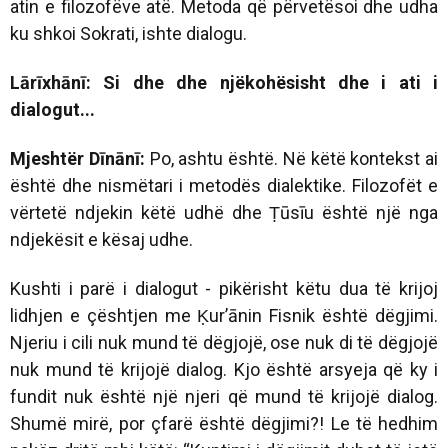
atin e filozofëve atë. Metoda që përvetësoi dhe udha
ku shkoi Sokrati, ishte dialogu.
Lārīxhānī: Si dhe dhe njëkohësisht dhe i ati i
dialogut...
Mjeshtër Dīnānī:
Po, ashtu është. Në këtë kontekst ai
është dhe nismëtari i metodës dialektike. Filozofët e
vërtetë ndjekin këtë udhë dhe Ṭūsīu është një nga
ndjekësit e kësaj udhe.
Kushti i parë i dialogut - pikërisht këtu dua të krijoj
lidhjen e çështjen me Ḳur’ānin Fisnik është dëgjimi.
Njeriu i cili nuk mund të dëgjojë, ose nuk di të dëgjojë
nuk mund të krijojë dialog. Kjo është arsyeja që ky i
fundit nuk është një njeri që mund të krijojë dialog.
Shumë mirë, por çfarë është dëgjimi?! Le të hedhim