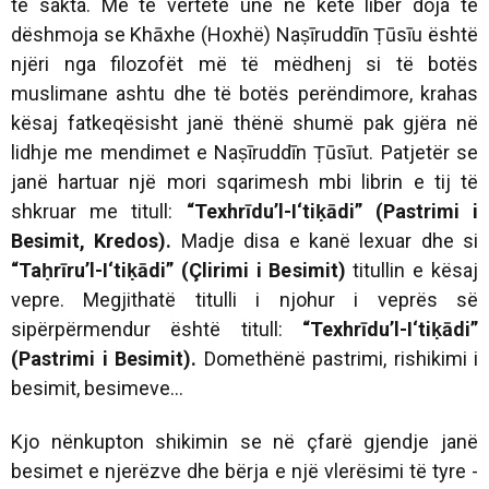
të sakta. Me të vërtetë unë në këtë libër doja të
dëshmoja se Khāxhe (Hoxhë) Naṣīruddīn Ṭūsīu është
njëri nga filozofët më të mëdhenj si të botës
muslimane ashtu dhe të botës perëndimore, krahas
kësaj fatkeqësisht janë thënë shumë pak gjëra në
lidhje me mendimet e Naṣīruddīn Ṭūsīut. Patjetër se
janë hartuar një mori sqarimesh mbi librin e tij të
shkruar me titull:
“Texhrīdu’l-I‘tiḳādi” (Pastrimi i
Besimit, Kredos).
Madje disa e kanë lexuar dhe si
“Taḥrīru’l-I‘tiḳādi” (Çlirimi i Besimit)
titullin e kësaj
vepre. Megjithatë titulli i njohur i veprës së
sipërpërmendur është titull:
“Texhrīdu’l-I‘tiḳādi”
(Pastrimi i Besimit).
Domethënë pastrimi, rishikimi i
besimit, besimeve...
Kjo nënkupton shikimin se në çfarë gjendje janë
besimet e njerëzve dhe bërja e një vlerësimi të tyre -