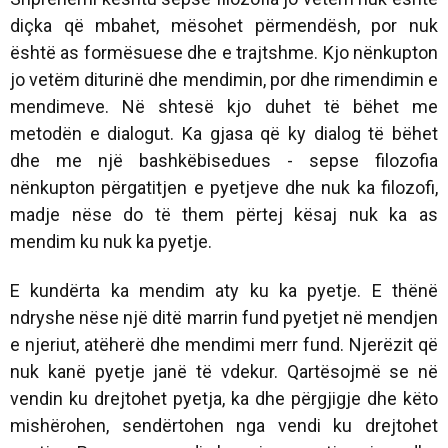
diçka që mbahet, mësohet përmendësh, por nuk
është as formësuese dhe e trajtshme. Kjo nënkupton
jo vetëm diturinë dhe mendimin,
por dhe rimendimin e
mendimeve.
Në shtesë kjo duhet të bëhet me
metodën e dialogut. Ka gjasa që ky dialog të bëhet
dhe me një bashkëbisedues - sepse filozofia
nënkupton përgatitjen e pyetjeve dhe nuk ka filozofi,
madje nëse do të them përtej kësaj nuk ka as
mendim ku nuk ka pyetje.
E kundërta ka mendim aty ku ka pyetje. E thënë
ndryshe nëse një ditë marrin fund pyetjet në mendjen
e njeriut, atëherë dhe mendimi merr fund. Njerëzit që
nuk kanë pyetje janë të vdekur. Qartësojmë se në
vendin ku drejtohet pyetja, ka dhe përgjigje dhe këto
mishërohen, sendërtohen nga vendi ku drejtohet