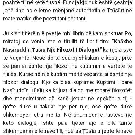
poshtë tij në këtë fushë. Fundja kjo nuk është çështja
jonë dhe po e lëmë mënjanë autoritetin e Ttūsīut në
matematikë dhe poezi tani për tani.
Ju kishit bërë një pyetje mbi librin që kam shkruar. Po,
miratoj se vënia ime e titullit të librit tim:
“Khāxhe
Naṣīruddīn Ṭūsīu Një Filozof I Dialogut”
ka një arsye
të veçantë. Nëse do ta sqaroj shkakun e kësaj; pikë
së pari ai është një filozof në kuptimin e vërtetë të
fjalës. Kurse në një kuptim më të veçantë ai është një
filozof dialogu. Kjo ka disa kuptime: Kuptimi i parë
Naṣīruddīn Ṭūsīu ka krijuar dialog me mbarë filozofët
dhe mendimtarët që kanë jetuar në epokën e tij -
qoftë duke u takuar një për një, ose qoftë duke
shkëmbyer letra me ta. Në shumicën e rasteve në
këto dialogje, ishte pala tjetër ajo e cila zinte
shkëmbimin e letrave fill, ndërsa Ṭūsīu u jepte letrave