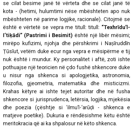
se cilat besime janë të vërteta dhe se cilat janë të
kota - (hetimi, hulumtimi nëse mbështeten apo nuk
mbështeten në parime logjike, racionale). Citojmë se
është e vërtetë se vepra me titull: titull:
“Texhrīdu’l-
I‘tiḳādi” (Pastrimi i Besimit)
është një libër mësimi;
mirëpo kufizimi, njohja dhe përshkrimi i Naṣīruddīn
Ṭūsīut, vetëm duke ecur nga vepra e mësipërme e tij
nuk është i mundur. Ky personalitet i aftë, zoti ishte
pothuajse një teoricien në çdo fushë shkencore duke
u nisur nga shkenca si apologjetika, astronomia,
filozofia, gjeometria, matematika dhe misticizmi.
Krahas këtyre ai ishte tejet autoritar dhe në fusha
shkencore si jurisprudenca, letërsia, logjika, mjekësia
dhe poezia (çështje si ‘ilmu’l-‘arūḍi - shkenca e
matjeve poetike). Dukuria e rëndësishme këtu është
meritokracia që ai ka shpalosur në këto shkenca.