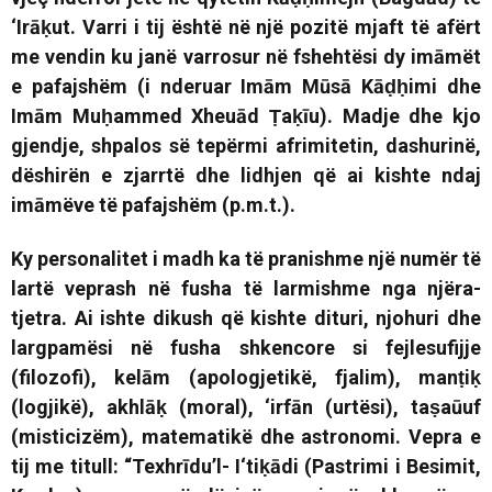
‘Irāḳut. Varri i tij është në një pozitë mjaft të afërt
me vendin ku janë varrosur në fshehtësi dy imāmët
e pafajshëm (i nderuar Imām Mūsā Kāḍḥimi dhe
Imām Muḥammed Xheuād Ṭaḳīu). Madje dhe kjo
gjendje, shpalos së tepërmi afrimitetin, dashurinë,
dëshirën e zjarrtë dhe lidhjen që ai kishte ndaj
imāmëve të pafajshëm (p.m.t.).
Ky personalitet i madh ka të pranishme një numër të
lartë veprash në fusha të larmishme nga njëra-
tjetra. Ai ishte dikush që kishte dituri, njohuri dhe
largpamësi në fusha shkencore si fejlesufijje
(filozofi), kelām (apologjetikë, fjalim), manṭiḳ
(logjikë), akhlāḳ (moral), ‘irfān (urtësi), taṣaūuf
(misticizëm), matematikë dhe astronomi. Vepra e
tij me titull:
“Texhrīdu’l- I‘tiḳādi (Pastrimi i Besimit,