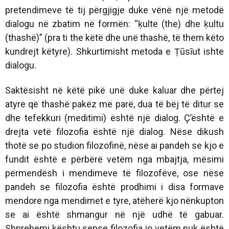
pretendimeve të tij përgjigje duke vënë një metodë
dialogu në zbatim në formën:
“ḳulte (the) dhe ḳultu
(thashë)” (pra ti the këtë dhe unë thashë, të them këto
kundrejt këtyre).
Shkurtimisht metoda e Ṭūsīut ishte
dialogu.
Saktësisht në këtë pikë unë duke kaluar dhe përtej
atyre që thashë pakëz më parë, dua të bëj të ditur se
dhe tefekkuri (meditimi) është një dialog. Ç’është e
drejta vetë filozofia është një dialog. Nëse dikush
thotë se po studion filozofinë, nëse ai pandeh se kjo e
fundit është e përbërë vetëm nga mbajtja, mësimi
përmendësh i mendimeve të filozofëve, ose nëse
pandeh se filozofia është prodhimi i disa formave
mendore nga mendimet e tyre, atëherë kjo nënkupton
se ai është shmangur në një udhë të gabuar.
Shprehemi kështu sepse filozofia jo vetëm nuk është