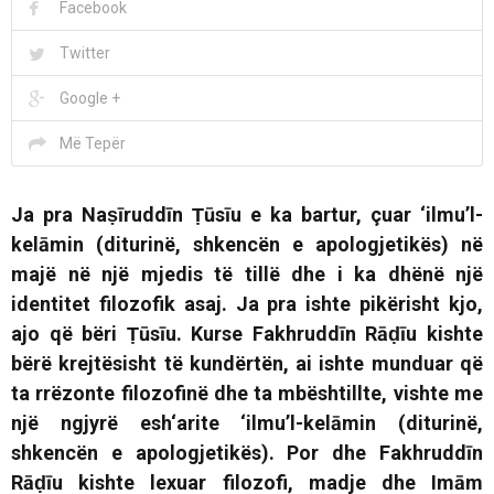
Facebook
Twitter
Google +
Më Tepër
Ja pra Naṣīruddīn Ṭūsīu e ka bartur, çuar ‘ilmu’l-
kelāmin (diturinë, shkencën e apologjetikës) në
majë në një mjedis të tillë dhe i ka dhënë një
identitet filozofik asaj. Ja pra ishte pikërisht kjo,
ajo që bëri Ṭūsīu. Kurse Fakhruddīn Rāḍīu kishte
bërë krejtësisht të kundërtën, ai ishte munduar që
ta rrëzonte filozofinë dhe ta mbështillte, vishte me
një ngjyrë esh‘arite ‘ilmu’l-kelāmin (diturinë,
shkencën e apologjetikës). Por dhe Fakhruddīn
Rāḍīu kishte lexuar filozofi, madje dhe Imām