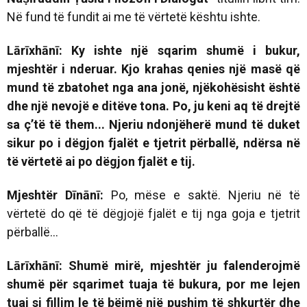
Në fund të fundit ai me të vërtetë kështu ishte.
Lārīxhānī: Ky ishte një sqarim shumë i bukur,
mjeshtër i nderuar. Kjo krahas qenies një masë që
mund të zbatohet nga ana jonë, njëkohësisht është
dhe një nevojë e ditëve tona. Po, ju keni aq të drejtë
sa ç’të të them... Njeriu ndonjëherë mund të duket
sikur po i dëgjon fjalët e tjetrit përballë, ndërsa në
të vërtetë ai po dëgjon fjalët e tij.
Mjeshtër Dīnānī:
Po, mëse e saktë. Njeriu në të
vërtetë do që të dëgjojë fjalët e tij nga goja e tjetrit
përballë...
Lārīxhānī:
Shumë mirë,
mjeshtër ju falenderojmë
shumë për sqarimet tuaja të bukura, por me lejen
tuaj si fillim le të bëjmë një pushim të shkurtër dhe