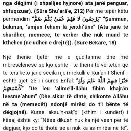
nga dëgjimi (i shpalljes hyjnore) ata janë penguar,
shfuqizuar). (Sūre Shu‘arā’e, 212)
Për më tepër këtu
përmendim
“
صُمٌّ
بُكْمٌ
عُمْيٌ
فَهُمْ
لَا
يَرْجِعُونَ
”
“Ṣummun,
bukmun, ‘umjun fehum lā jerxhi‘ūne” (Ata janë të
shurdhër, memecë, të verbër dhe nuk mund të
kthehen (në udhën e drejtë)). (Sūre Beḳare, 18)
Një thënie tjetër më e çuditshme dhe më
mbresëlënëse se kjo është - të themi të vërtetën që
të tëra këto janë secila një mrekulli e Ḳur’ānit Sherīf -
është ājeti 23 i i sūres Enfāl:
“
وَلَوْ
عَلِمَ
اللَّهُ
فِيهِمْ
خَيْرًا
لَأَسْمَعَهُمْ
”
“Ue leu ‘alime’ll-llāhu fīhim khajrān
leesme‘ahum” (Dhe sikur të dinte, shikonte Allāhu
në ta (memecët) ndonjë mirësi do t’i bënte të
dëgjojnë).
Kurse ‘aksu’n-naḳīḍi (kthimi i kundërt) i
kësaj është ky: “Nëse dikush nuk ka një vesh për të
dëgjuar, kjo do të thotë se ai nuk ka as mirësi në të”.