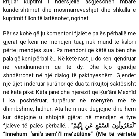
krijuar kuptimi i ndërsjellë asgjësohen mbarë
kundërshtimet dhe mosmarrëveshjet dhe shkalla e
kuptimit fillon të lartësohet, ngrihet.
Për sa kohë që ju komentoni fjalët e palës përballë me
gjërat që keni në mendjen tuaj, nuk mund të kaloni
përtej mendjes suaj. Pa mendoni që këtë ua bën dhe
pala që keni përballë... Në këtë rast ju do keni qëndruar
në vendnumërim që të dy. Dhe kjo gjendje
shndërrohet në një dialog të pakthyeshëm. Gjendet
një ājet i nderuar ḳurānor që dua ta rikujtoj saktësisht
në këtë pikë: Këta janë dhe njerëzit që Ḳur’āni Mexhīd
i ka poshtëruar, turpëruar në mënyrën më të
dhimbshme, hidhur: Ata hem nuk dëgjojnë dhe hem
kur dëgjojnë u shtojnë gjërat në mendjen e tyre
fjalëve të palës përballë...
“
إِنَّهُمْ
عَنِ
السَّمْعِ
لَمَعْزُولُونَ
”
“Innehum ‘ani’s-sem‘i’l-me‘zūlūne” (Me të vërtetë