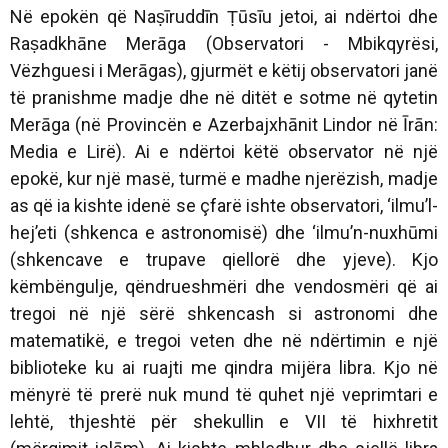
Në epokën që Naṣīruddīn Ṭūsīu jetoi, ai ndërtoi dhe
Raṣadkhāne Merāga (Observatori - Mbikqyrësi,
Vëzhguesi i Merāgas), gjurmët e këtij observatori janë
të pranishme madje dhe në ditët e sotme në qytetin
Merāga (në Provincën e Azerbajxhānit Lindor në Īrān:
Media e Lirë). Ai e ndërtoi këtë observator në një
epokë, kur një masë, turmë e madhe njerëzish, madje
as që ia kishte idenë se çfarë ishte observatori, ‘ilmu’l-
hej’eti (shkenca e astronomisë) dhe ‘ilmu’n-nuxhūmi
(shkencave e trupave qiellorë dhe yjeve). Kjo
këmbëngulje, qëndrueshmëri dhe vendosmëri që ai
tregoi në një sërë shkencash si astronomi dhe
matematikë, e tregoi veten dhe në ndërtimin e një
biblioteke ku ai ruajti me qindra mijëra libra. Kjo në
mënyrë të prerë nuk mund të quhet një veprimtari e
lehtë, thjeshtë për shekullin e VII të hixhretit