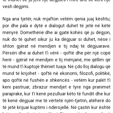
vesh dëgjimi.
Nga ana tjetër, nuk mjafton vetëm qenia juaj kështu;
por dhe pala e dytë e dialogut duhet të jetë në këtë
mënyrë. Domethënë dhe ai gjatë kohës që ju dëgjon,
nuk do të quhet sikur ju ka dëgjuar si duhet, nëse i
shton gjërat në mendjen e tij ndaj të dëgjuarave.
Përsëri dhe ai duhet t’i vërë - qoftë dhe për një copë
herë - gjërat në mendjen e tij mënjanë, me qëllim që
të mund t’i kuptojë thëniet tuaja. Në çdo lloj dialogu që
mund të krijohet - qoftë në ekonomi, filozofi, politikë,
apo qoftë në fushën e shkencës - vetëm kur palët t’i
keni pastruar, zbrazur mendjet e tyre nga pranimet
paraprake, kur t’i kenë pezulluar këto të fundit dhe kur
të kenë dëgjuar me të vërtetë njëri-tjetrin, atëherë do
të jetë krijuar kuptimi i ndërsjellë. Në çastin kur është