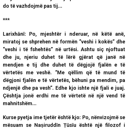
do të vazhdojmë pas tij...
***
Larixhānī: Po, mjeshtër i nderuar,
në këtë anë,
miratoj se shprehen në formën “veshi i kokës” dhe
“veshi i të fshehtës” në urtësi. Ashtu siç njoftuat
dhe ju, njeriu duhet të lërë gjërat që janë në
mendjen e tij dhe duhet të dëgjojë fjalën e të
vërtetës me veshë.
“Me qëllim që të mund të
dëgjoni fjalën e të vërtetës, bëhuni pa mendim, pa
ndjenjë dhe pa vesh”.
Edhe kjo ishte një fjali e juaj.
Çështja jonë erdhi me të vërtetë në një vend të
mahnitshëm...
Kurse pyetja ime tjetër është kjo: Po, nënvizojmë se
mësuam se Naṣiruddīn Ṭūsīu është një filozof i