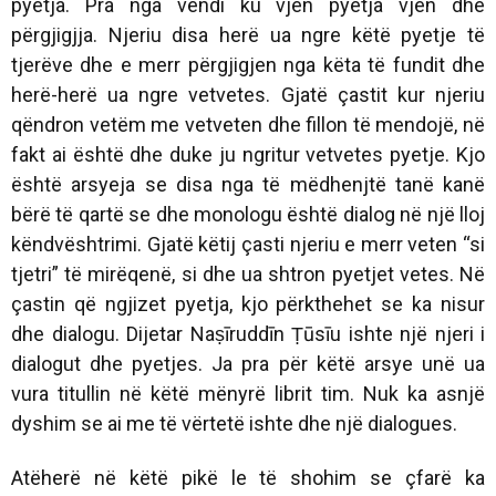
pyetja. Pra nga vendi ku vjen pyetja vjen dhe
përgjigjja. Njeriu disa herë ua ngre këtë pyetje të
tjerëve dhe e merr përgjigjen nga këta të fundit dhe
herë-herë ua ngre vetvetes. Gjatë çastit kur njeriu
qëndron vetëm me vetveten dhe fillon të mendojë, në
fakt ai është dhe duke ju ngritur vetvetes pyetje. Kjo
është arsyeja se disa nga të mëdhenjtë tanë kanë
bërë të qartë se dhe monologu është dialog në një lloj
këndvështrimi. Gjatë këtij çasti njeriu e merr veten “si
tjetri” të mirëqenë, si dhe ua shtron pyetjet vetes. Në
çastin që ngjizet pyetja, kjo përkthehet se ka nisur
dhe dialogu. Dijetar Naṣīruddīn Ṭūsīu ishte një njeri i
dialogut dhe pyetjes. Ja pra për këtë arsye unë ua
vura titullin në këtë mënyrë librit tim. Nuk ka asnjë
dyshim se ai me të vërtetë ishte dhe një dialogues.
Atëherë në këtë pikë le të shohim se çfarë ka