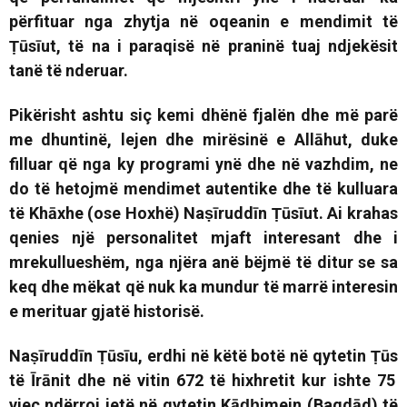
përfituar nga zhytja në oqeanin e mendimit të
Ṭūsīut, të na i paraqisë në praninë tuaj ndjekësit
tanë të nderuar.
Pikërisht ashtu siç kemi dhënë fjalën dhe më parë
me dhuntinë, lejen dhe mirësinë e Allāhut, duke
filluar që nga ky programi ynë dhe në vazhdim, ne
do të hetojmë mendimet autentike dhe të kulluara
të Khāxhe (ose Hoxhë)
Naṣīruddīn Ṭūsīut.
Ai krahas
qenies një personalitet mjaft interesant dhe i
mrekullueshëm, nga njëra anë bëjmë të ditur se sa
keq dhe mëkat që nuk ka mundur të marrë interesin
e merituar gjatë historisë.
Naṣīruddīn Ṭūsīu, erdhi në këtë botë në qytetin
Ṭūs
të Īrānit dhe në vitin 672 të hixhretit kur ishte 75
vjeç ndërroi jetë në qytetin Kāḍḥimejn (Bagdād) të