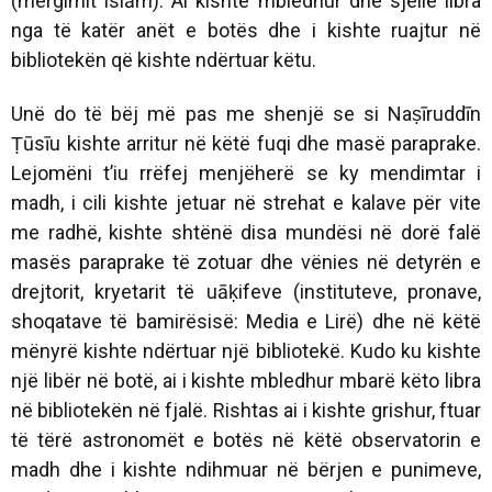
(mërgimit islām). Ai kishte mbledhur dhe sjellë libra
nga të katër anët e botës dhe i kishte ruajtur në
bibliotekën që kishte ndërtuar këtu.
Unë do të bëj më pas me shenjë se si Naṣīruddīn
Ṭūsīu kishte arritur në këtë fuqi dhe masë paraprake.
Lejomëni t’iu rrëfej menjëherë se ky mendimtar i
madh, i cili kishte jetuar në strehat e kalave për vite
me radhë, kishte shtënë disa mundësi në dorë falë
masës paraprake të zotuar dhe vënies në detyrën e
drejtorit, kryetarit të uāḳifeve (instituteve, pronave,
shoqatave të bamirësisë: Media e Lirë) dhe në këtë
mënyrë kishte ndërtuar një bibliotekë. Kudo ku kishte
një libër në botë, ai i kishte mbledhur mbarë këto libra
në bibliotekën në fjalë. Rishtas ai i kishte grishur, ftuar
të tërë astronomët e botës në këtë observatorin e
madh dhe i kishte ndihmuar në bërjen e punimeve,