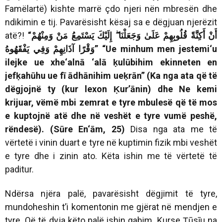
Famëlartë) kishte marrë çdo njeri nën mbresën dhe
ndikimin e tij. Pavarësisht kësaj sa e dëgjuan njerëzit
atë?!
“
وَمِنْهُمْ
مَنْ
يَسْتَمِعُ
إِلَيْكَ
وَجَعَلْنَا
عَلَىٰ
قُلُوبِهِمْ
أَكِنَّةً
أَنْ
يَفْقَهُوهُ
وَفِي
آذَانِهِمْ
وَقْرًا
”
“Ue minhum men jestemi‘u
ilejke ue xhe‘alnā ‘alā ḳulūbihim ekinneten en
jefḳahūhu ue fī ādhānihim ueḳrān” (Ka nga ata që të
dëgjojnë ty (kur lexon Ḳur’ānin) dhe Ne kemi
krijuar, vëmë mbi zemrat e tyre mbulesë që të mos
e kuptojnë atë dhe në veshët e tyre vumë peshë,
rëndesë). (Sūre En‘ām, 25)
Disa nga ata me të
vërtetë i vinin duart e tyre në kuptimin fizik mbi veshët
e tyre dhe i zinin ato. Këta ishin me të vërtetë të
paditur.
Ndërsa njëra palë, pavarësisht dëgjimit të tyre,
mundoheshin t’i komentonin me gjërat në mendjen e
tyre. Që të dyja këto palë ishin gabim. Kurse Ṭūsīu na