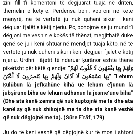
zini fill t’i komentoni të dëgjuarat tuaja në dritën,
themelin e këtyre. Përderisa bëni, veproni në këtë
mënyrë, në të vërtetë ju nuk quheni sikur i keni
dëgjuar fjalët e këtij njeriu. Po, pohojmë se ju mund t’i
dëgjoni me
veshin e kokës
të thënat, megjithatë duke
qenë se ju i keni shtuar në mendjet tuaja këto, në të
vërtetë ju nuk quheni sikur i keni dëgjuar fjalët e këtij
njeriu. Urdhri i ājetit të nderuar ḳurānor është thënë
pikërisht për këtë gjendje:
“
لَهُمْ
قُلُوبٌ
لَا
يَفْقَهُونَ
بِهَا
وَلَهُمْ
أَعْيُنٌ
لَا
يُبْصِرُونَ
بِهَا
وَلَهُمْ
آذَانٌ
لَا
يَسْمَعُونَ
بِهَا
”
“Lehum
ḳulūbun lā jefḳahūne bihā ue lehum e’junun lā
jubṣirūne bihā ue lehum ādhānun lā jesme‘ūne bihā”
(Dhe ata kanë zemra që nuk kuptojnë me ta dhe ata
kanë sy që nuk shikojnë me ta dhe ata kanë veshë
që nuk dëgjojnë me ta). (Sūre E‘rāf, 179)
Ju do të keni veshë që dëgjojnë kur të mos i shtoni