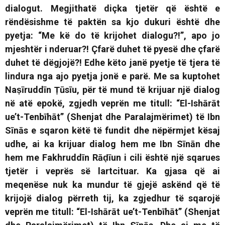
dialogut. Megjithatë diçka tjetër që është e
rëndësishme të paktën sa kjo dukuri është dhe
pyetja:
“Me kë do të krijohet dialogu?!”
, apo jo
mjeshtër i nderuar?! Çfarë duhet të pyesë dhe çfarë
duhet të dëgjojë?! Edhe këto janë pyetje të tjera të
lindura nga ajo pyetja jonë e parë. Me sa kuptohet
Naṣīruddīn Ṭūsīu, për të mund të krijuar një dialog
në atë epokë, zgjedh veprën me titull:
“El-Ishārāt
ue’t-Tenbīhāt” (Shenjat dhe Paralajmërimet)
të Ibn
Sīnās e sqaron këtë të fundit dhe nëpërmjet kësaj
udhe, ai ka krijuar dialog hem me Ibn Sīnān dhe
hem me Fakhruddīn Rāḍīun i cili është një sqarues
tjetër i veprës së lartcituar. Ka gjasa që ai
meqenëse nuk ka mundur të gjejë askënd që të
krijojë dialog përreth tij, ka zgjedhur të sqarojë
veprën me titull:
“El-Ishārāt ue’t-Tenbīhāt” (Shenjat