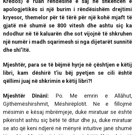
Kredos)
e ruan rëndësinë e saj në shkencën e
apologjetikës si një burim i rëndësishëm drejtimi
kryesor, themelor për të tërë për një kohë mjaft të
gjatë më shumë se 800 vitesh dhe ashtu siç ka
ndodhur në të kaluarën dhe sot vijojnë të shkruhen
një numër i madh sqarimesh si nga dijetarët sunnitë
dhe shī‘ītë.
Mjeshtër, para se të bëjmë hyrje në çështjen e këtij
libri, kam dëshirë t’iu bëj pyetjen se cili është
qëllimi juaj në shkrimin e këtij libri?!
Mjeshtër Dīnānī:
Po. Me emrin e Allāhut,
Gjithëmëshirshmit, Mëshirëplotit. Ne e fillojmë
mësimin e kësaj mbrëmjeje, duke miratuar se është
pikërisht ashtu siç bëtë të ditur dhe ju, duke miratuar
se ato që keni ndjerë në mënyrë intuitive janë shumë