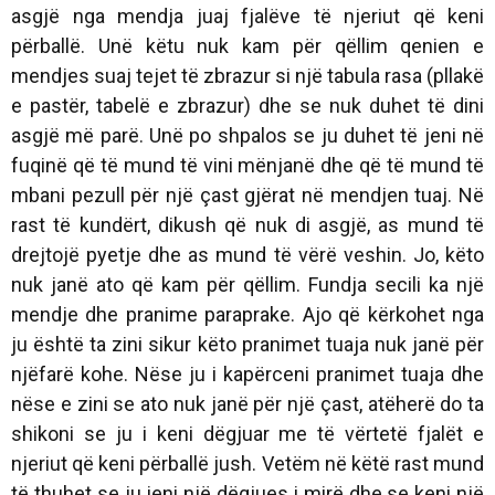
asgjë nga mendja juaj fjalëve të njeriut që keni
përballë. Unë këtu nuk kam për qëllim qenien e
mendjes suaj tejet të zbrazur si një
tabula rasa (pllakë
e pastër, tabelë e zbrazur)
dhe se nuk duhet të dini
asgjë më parë. Unë po shpalos se ju duhet të jeni në
fuqinë që të mund të vini mënjanë dhe që të mund të
mbani pezull për një çast gjërat në mendjen tuaj. Në
rast të kundërt, dikush që nuk di asgjë, as mund të
drejtojë pyetje dhe as mund të vërë veshin. Jo, këto
nuk janë ato që kam për qëllim. Fundja secili ka një
mendje dhe pranime paraprake. Ajo që kërkohet nga
ju është ta zini sikur këto pranimet tuaja nuk janë për
njëfarë kohe. Nëse ju i kapërceni pranimet tuaja dhe
nëse e zini se ato nuk janë për një çast, atëherë do ta
shikoni se ju i keni dëgjuar me të vërtetë fjalët e
njeriut që keni përballë jush. Vetëm në këtë rast mund
të thuhet se ju jeni një dëgjues i mirë dhe se keni një