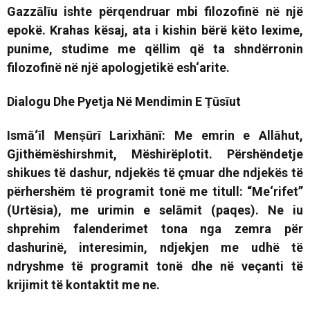
Gazzālīu ishte përqendruar mbi filozofinë në një
epokë. Krahas kësaj, ata i kishin bërë këto lexime,
punime, studime me qëllim që ta shndërronin
filozofinë në një apologjetikë esh‘arite.
Dialogu Dhe Pyetja Në Mendimin E Ṭūsīut
Ismā‘īl Menṣūrī Larixhānī:
Me emrin e Allāhut,
Gjithëmëshirshmit, Mëshirëplotit
.
Përshëndetje
shikues të dashur, ndjekës të çmuar dhe ndjekës të
përhershëm të programit tonë me titull:
“Me‘rifet”
(Urtësia)
, me urimin e selāmit (paqes). Ne iu
shprehim falenderimet tona nga zemra për
dashurinë, interesimin, ndjekjen me udhë të
ndryshme të programit tonë dhe në veçanti të
krijimit të kontaktit me ne.