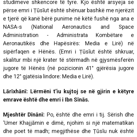
studimeve shkencore të tyre. Kjo është arsyeja se
përse emri i Ṭūsīut është shënuar bashkë me njerëzit
e tjerë që kanë bërë punime në këtë fushë nga ana e
NASA-s (National Aeronautics and Space
Administration - Administrata Kombëtare e
Aeronautikës dhe Hapësirës: Media e Lirë) në
sipërfaqen e Hënës. (Emri i Ṭūsīut është shkruar,
skalitur mbi një krater të stërmadh në gjysmësferën
jugore të Hënës (në pozicionin 41° gjërësia jugore
dhe 12° gjatësia lindore: Media e Lirë).
Lārīxhānī: Lërmëni t’iu kujtoj se në gjirin e këtyre
emrave është dhe emri i Ibn Sīnās.
Mjeshtër Dīnānī:
Po, është dhe emri i tij. Sërish dhe
‘Umer Khajjāmin e dimë, njohim si një matematikan
dhe poet të madh; megjithëse dhe Ṭūsīu nuk është