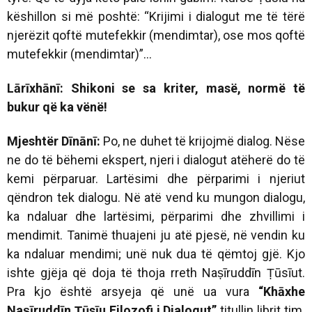
këshillon si më poshtë: “Krijimi i dialogut me të tërë
njerëzit qoftë mutefekkir (mendimtar), ose mos qoftë
mutefekkir (mendimtar)”...
Lārīxhānī: Shikoni se sa kriter, masë, normë të
bukur që ka vënë!
Mjeshtër Dīnānī:
Po, ne duhet të krijojmë dialog. Nëse
ne do të bëhemi ekspert, njeri i dialogut atëherë do të
kemi përparuar. Lartësimi dhe përparimi i njeriut
qëndron tek dialogu. Në atë vend ku mungon dialogu,
ka ndaluar dhe lartësimi, përparimi dhe zhvillimi i
mendimit. Tanimë thuajeni ju atë pjesë, në vendin ku
ka ndaluar mendimi; unë nuk dua të qëmtoj gjë. Kjo
ishte gjëja që doja të thoja rreth Naṣīruddīn Ṭūsīut.
Pra kjo është arsyeja që unë ua vura
“Khāxhe
Naṣīruddīn Ṭūsīu Filozofi i Dialogut”
titullin librit tim.