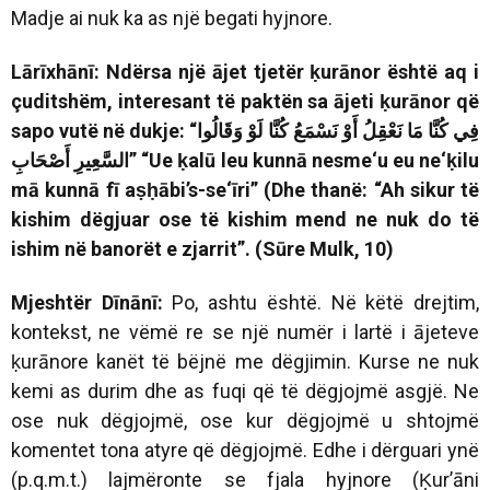
Madje ai nuk ka as një begati hyjnore.
Lārīxhānī: Ndërsa një ājet tjetër ḳurānor është aq i
çuditshëm, interesant të paktën sa ājeti ḳurānor që
sapo vutë në dukje: “
وَقَالُوا
لَوْ
كُنَّا
نَسْمَعُ
أَوْ
نَعْقِلُ
مَا
كُنَّا
فِي
أَصْحَابِ
السَّعِيرِ
”
“Ue ḳalū leu kunnā nesme‘u eu ne‘ḳilu
mā kunnā fī aṣḥābi’s-se‘īri” (Dhe thanë: “Ah sikur të
kishim dëgjuar ose të kishim mend ne nuk do të
ishim në banorët e zjarrit”. (Sūre Mulk, 10)
Mjeshtër Dīnānī:
Po, ashtu është. Në këtë drejtim,
kontekst, ne vëmë re se një numër i lartë i ājeteve
ḳurānore kanët të bëjnë me dëgjimin. Kurse ne nuk
kemi as durim dhe as fuqi që të dëgjojmë asgjë. Ne
ose nuk dëgjojmë, ose kur dëgjojmë u shtojmë
komentet tona atyre që dëgjojmë. Edhe i dërguari ynë
(p.q.m.t.) lajmëronte se fjala hyjnore (Ḳur’āni