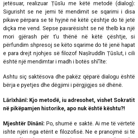
jetësuar, realizuar Ṭūsīu me këtë metodë (dialog):
Sigurisht se ne jemi të mendimit se sqarimi i disa
pikave përpara se të hyjnë në këtë çështje do të jetë
diçka me vend. Sepse pavarësisht se në thelb ka një
mori gjërash për t’u thënë në këtë çështje, si
përfundim shpresoj se këto sqarime do të jenë hapat
e para drejt njohjes së filozof Naṣīruddīn Ṭūsīut, i cili
është një mendimtar i madh i botës shī‘īte:
Ashtu siç saktësova dhe pakëz qëparë dialogu është
bërja e pyetjes dhe dëgjimi i përgjigjes së dhënë.
Lārīxhānī: Kjo metodë, iu adresohet, vishet Sokratit
në pikëpamjen historike, apo nuk është kështu?!
Mjeshtër Dīnānī:
Po, shumë e saktë. Ai me të vërtetë
ishte njëri nga etërit e filozofisë. Ne e pranojmë si të