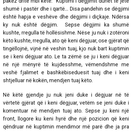
pakëz dritë mbi këtë: “Kuptimi i dëgjimit duhet të jetë
shumë i pastër dhe i qartë... Disa pandehin se dëgjimi
është hapja e veshëve dhe dëgjimi i diçkaje. Ndërsa
ky nuk është dëgjim. Sepse dëgjimi ka shumë
kushte, rregulla të hollësishme. Nëse ju nuk i zotëroni
këto kushte, rregulla, ato që keni dëgjuar, ose gjërat që
tingëllojnë, vijnë në veshin tuaj, kjo nuk bart kuptimin
se i keni dëgjuar ato. Le ta zëmë se ju i keni dëgjuar
në një mënyrë të kujdesshme, vëmendshme me
veshë fjalimet e bashkëbiseduesit tuaj dhe i keni
shtjelluar në kokën, mendjen tuaj këto.
Në këtë gjendje ju nuk jeni duke i dëgjuar në të
vërtetë gjërat që i keni dëgjuar, vetëm se jeni duke i
komentuar në mendjen tuaj ato. Sepse ju keni një
front, llogore ku keni hyrë dhe një pozicion që keni
qëndruar në kuptimin mendimor më parë dhe ja pra