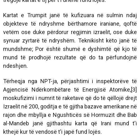
Kartat e Trumpit janë të kufizuara në sulmin ndaj
objekteve të ndryshme bërthamore iraniane, qoftë
vetëm ose duke përdorur regjimin izraelit, ose duke
synuar zyrtarë të ndryshëm. Teknikisht këto janë të
mundshme; Por është shumë e dyshimtë që kjo të
mund të prodhojë rezultate që do ta përfundojnë
ndeshjen.
Tërheqja nga NPT-ja, përjashtimi i inspektorëve të
Agjencisë Ndërkombëtare të Energjisë Atomike,[3]
moskufizimi i numrit të raketave që do të qëllojë drejt
Izraelit në 200, goditja e të gjitha bazave amerikane në
rajon dhe mbyllja e Ngushticës së Hormuzit dhe Bab
al-Mandeb janë gjithashtu karta që Irani mund t'i
kthejë kur të vendosë t'i japë fund lojës.