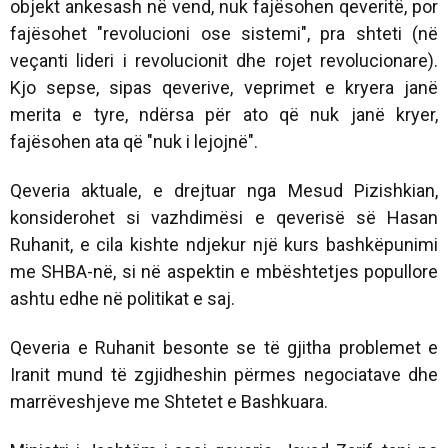
objekt ankesash në vend, nuk fajësohen qeveritë, por
fajësohet "revolucioni ose sistemi", pra shteti (në
veçanti lideri i revolucionit dhe rojet revolucionare).
Kjo sepse, sipas qeverive, veprimet e kryera janë
merita e tyre, ndërsa për ato që nuk janë kryer,
fajësohen ata që "nuk i lejojnë".
Qeveria aktuale, e drejtuar nga Mesud Pizishkian,
konsiderohet si vazhdimësi e qeverisë së Hasan
Ruhanit, e cila kishte ndjekur një kurs bashkëpunimi
me SHBA-në, si në aspektin e mbështetjes popullore
ashtu edhe në politikat e saj.
Qeveria e Ruhanit besonte se të gjitha problemet e
Iranit mund të zgjidheshin përmes negociatave dhe
marrëveshjeve me Shtetet e Bashkuara.