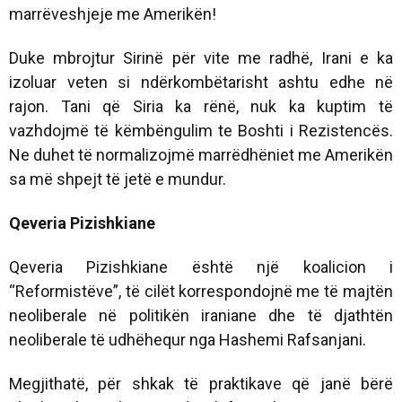
marrëveshjeje me Amerikën!
Duke mbrojtur Sirinë për vite me radhë, Irani e ka
izoluar veten si ndërkombëtarisht ashtu edhe në
rajon. Tani që Siria ka rënë, nuk ka kuptim të
vazhdojmë të këmbëngulim te Boshti i Rezistencës.
Ne duhet të normalizojmë marrëdhëniet me Amerikën
sa më shpejt të jetë e mundur.
Qeveria Pizishkiane
Qeveria Pizishkiane është një koalicion i
“Reformistëve”, të cilët korrespondojnë me të majtën
neoliberale në politikën iraniane dhe të djathtën
neoliberale të udhëhequr nga Hashemi Rafsanjani.
Megjithatë, për shkak të praktikave që janë bërë