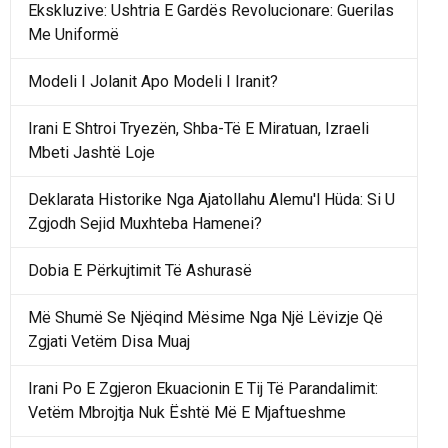
Ekskluzive: Ushtria E Gardës Revolucionare: Guerilas
Me Uniformë
Modeli I Jolanit Apo Modeli I Iranit?
Irani E Shtroi Tryezën, Shba-Të E Miratuan, Izraeli
Mbeti Jashtë Loje
Deklarata Historike Nga Ajatollahu Alemu'l Hüda: Si U
Zgjodh Sejid Muxhteba Hamenei?
Dobia E Përkujtimit Të Ashurasë
Më Shumë Se Njëqind Mësime Nga Një Lëvizje Që
Zgjati Vetëm Disa Muaj
Irani Po E Zgjeron Ekuacionin E Tij Të Parandalimit:
Vetëm Mbrojtja Nuk Është Më E Mjaftueshme