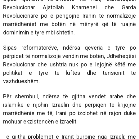
Revolucionar Ajatollah Khamenei dhe Garda
Revolucionare po e pengojnë Iranin të normalizojë
marrëdhëniet me botën në mënyrë që të ruajnë
dominimin e tyre mbi shtetin.
Sipas reformatorëve, ndërsa qeveria e tyre po
përpiqet të normalizojë vendin me botën, Udhëheqësi
Revolucionar dhe ushtria nuk po e lejojnë këtë me
politikat e tyre të luftës dhe tensionit të
vazhdueshëm.
Për shembull, ndërsa të gjitha vendet arabe dhe
islamike e njohin Izraelin dhe përpiqen të krijojnë
marrëdhënie me të, Irani po izolohet në rajon duke
mohuar ekzistencën e Izraelit.
Të gjitha problemet e Iranit burojnë nga Izraeli; me