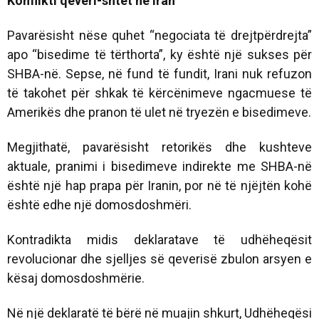
Konflikti qeveri-shtet në Iran
Pavarësisht nëse quhet “negociata të drejtpërdrejta”
apo “bisedime të tërthorta”, ky është një sukses për
SHBA-në. Sepse, në fund të fundit, Irani nuk refuzon
të takohet për shkak të kërcënimeve ngacmuese të
Amerikës dhe pranon të ulet në tryezën e bisedimeve.
Megjithatë, pavarësisht retorikës dhe kushteve
aktuale, pranimi i bisedimeve indirekte me SHBA-në
është një hap prapa për Iranin, por në të njëjtën kohë
është edhe një domosdoshmëri.
Kontradikta midis deklaratave të udhëheqësit
revolucionar dhe sjelljes së qeverisë zbulon arsyen e
kësaj domosdoshmërie.
Në një deklaratë të bërë në muajin shkurt, Udhëheqësi