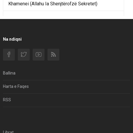
Khamenei (Allahu Ia Shenjtërofzë Sekretet)
Një Rend Rajonal I Udhëhequr Nga Irani Kundrejt Një
Rendi Rajonal Të Udhëhequr Nga Izraeli
Filmi I Shkurtër Iranian “Pasta Alfredo” Ka Udhëtuar
Na ndiqni
Për Në Shqipëri.
Si I Ndryshoi Rezistenca E Guximshme E Iranit
Ekuilibrat E Pushtetit Në Azinë Perëndimore?
Ballina
Hormuzi: Fillimi I Fundit Të Hegjemonisë Amerikane
Harta e Faqes
Për Çfarë Po Negocioni?
RSS
Librat