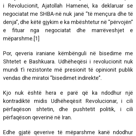
i Revolucionit, Ajatollah Hamenei, ka deklaruar se
negociatat me SHBA-në nuk janë “të mençura dhe të
denja”, dhe këtë gjykim e ka mbështetur në “përvojën”
e fituar nga negociatat dhe marrëveshjet e
mëparshme.[1]
Por, qeveria iraniane këmbënguli në bisedime me
Shtetet e Bashkuara. Udhëheqësi i revolucionit nuk
mundi t’i rezistonte më presionit të opinionit publik
vendas dhe miratoi “bisedimet indirekte”.
Kjo nuk është hera e parë që ka ndodhur një
kontradiktë midis Udhëheqësit Revolucionar, i cili
përfaqëson shtetin, dhe pushtetit politik, i cili
përfaqëson qeverinë në Iran.
Edhe gjatë qeverive të mëparshme kanë ndodhur