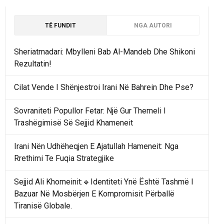
TË FUNDIT
NGA AUTORI
Sheriatmadari: Mbylleni Bab Al-Mandeb Dhe Shikoni
Rezultatin!
Cilat Vende I Shënjestroi Irani Në Bahrein Dhe Pse?
Sovraniteti Popullor Fetar: Një Gur Themeli I
Trashëgimisë Së Sejjid Khameneit
Irani Nën Udhëheqjen E Ajatullah Hameneit: Nga
Rrethimi Te Fuqia Strategjike
Sejjid Ali Khomeinit:🔹Identiteti Ynë Është Tashmë I
Bazuar Në Mosbërjen E Kompromisit Përballë
Tiranisë Globale.