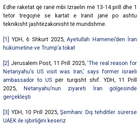
Edhe raketat që ranë mbi Izraelin më 13-14 prill dhe 1
tetor tregojnë se kartat e Iranit janë po ashtu
teknikisht jashtëzakonisht të mundshme.
[1]
YDH, 6 Shkurt 2025,
Ayetullah Hamenei’den İran
hükümetine ve Trump’a tokat
[2]
Jerusalem Post, 11 Prill 2025,
'The real reason for
Netanyahu's US visit was Iran,' says former Israeli
ambassador to US
për turqisht shif. YDH, 11 Prill
2025,
Netanyahu’nun ziyareti İran gölgesinde
gerçekleşti
[3]
YDH, 10 Prill 2025,
Şemhani: Dış tehditler sürerse
UAEK ile işbirliğini keseriz