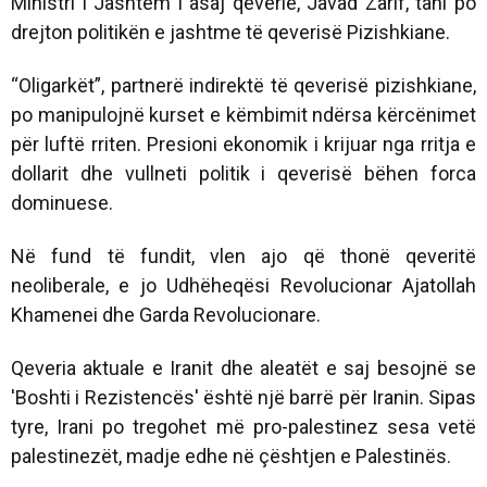
Ministri i Jashtëm i asaj qeverie, Javad Zarif, tani po
drejton politikën e jashtme të qeverisë Pizishkiane.
“Oligarkët”, partnerë indirektë të qeverisë pizishkiane,
po manipulojnë kurset e këmbimit ndërsa kërcënimet
për luftë rriten. Presioni ekonomik i krijuar nga rritja e
dollarit dhe vullneti politik i qeverisë bëhen forca
dominuese.
Në fund të fundit, vlen ajo që thonë qeveritë
neoliberale, e jo Udhëheqësi Revolucionar Ajatollah
Khamenei dhe Garda Revolucionare.
Qeveria aktuale e Iranit dhe aleatët e saj besojnë se
'Boshti i Rezistencës' është një barrë për Iranin. Sipas
tyre, Irani po tregohet më pro-palestinez sesa vetë
palestinezët, madje edhe në çështjen e Palestinës.