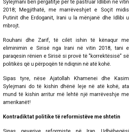
Sylejmani bëri përgatitje për të pastruar Idlibin në vitin
2018; Megjithatë, me marrëveshjet e Soçit midis
Putinit dhe Erdoganit, Irani u la mënjanë dhe Idlibi u
mbrojt.
Rouhani dhe Zarif, të cilët ishin të kënaqur me
eliminimin e Sirisë nga Irani në vitin 2018, tani e
paraqesin rënien e Sirisë si provë të "korrektësisë" së
politikës që u përpoqën të ndiqnin në atë kohë.
Sipas tyre, nëse Ajatollah Khamenei dhe Kasim
Sylejmani do të kishin dhënë leje në atë kohë, ata
mund të kishin arritur më lehtë një marrëveshje me
amerikanët!
Kontradiktat politike të reformistëve me shtetin
Sipas qeverive reformiste në Iran, Udhëheqësi