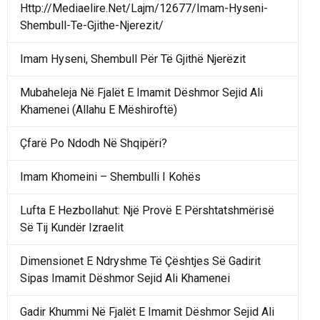
Http://Mediaelire.Net/Lajm/12677/Imam-Hyseni-
Shembull-Te-Gjithe-Njerezit/
Imam Hyseni, Shembull Për Të Gjithë Njerëzit
Mubaheleja Në Fjalët E Imamit Dëshmor Sejid Ali
Khamenei (Allahu E Mëshiroftë)
Çfarë Po Ndodh Në Shqipëri?
Imam Khomeini – Shembulli I Kohës
Lufta E Hezbollahut: Një Provë E Përshtatshmërisë
Së Tij Kundër Izraelit
Dimensionet E Ndryshme Të Çështjes Së Gadirit
Sipas Imamit Dëshmor Sejid Ali Khamenei
Gadir Khummi Në Fjalët E Imamit Dëshmor Sejid Ali