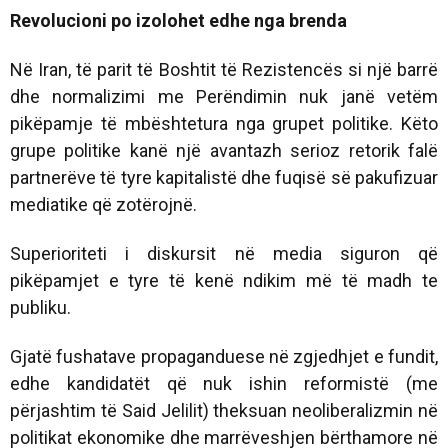
Revolucioni po izolohet edhe nga brenda
Në Iran, të parit të Boshtit të Rezistencës si një barrë
dhe normalizimi me Perëndimin nuk janë vetëm
pikëpamje të mbështetura nga grupet politike. Këto
grupe politike kanë një avantazh serioz retorik falë
partnerëve të tyre kapitalistë dhe fuqisë së pakufizuar
mediatike që zotërojnë.
Superioriteti i diskursit në media siguron që
pikëpamjet e tyre të kenë ndikim më të madh te
publiku.
Gjatë fushatave propaganduese në zgjedhjet e fundit,
edhe kandidatët që nuk ishin reformistë (me
përjashtim të Said Jelilit) theksuan neoliberalizmin në
politikat ekonomike dhe marrëveshjen bërthamore në