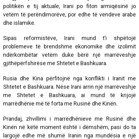
politikën e tij aktuale, Irani po fiton armiqësinë jo
vetëm të perëndimorëve, por edhe të vendeve arabe
dhe islamike.
Sipas reformistëve, Irani mund t’i shpëtojë
problemeve të brendshme ekonomike dhe izolimit
ndërkombëtar vetëm duke bërë një marrëveshje
gjithëpërfshirëse me Shtetet e Bashkuara.
Rusia dhe Kina përfitojnë nga konflikti i Iranit me
Shtetet e Bashkuara. Nëse Irani arrin një marrëveshje
me Shtetet e Bashkuara, ai mund të krijojë
marrëdhënie më të forta me Rusinë dhe Kinën.
Prandaj, zhvillimi i marrëdhënieve me Rusinë dhe
Kinën në këtë moment është i dëmshëm, pasi do ta
largojë edhe më shumë Iranin nga mundësia e një