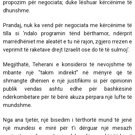
propozim për negociata; duke lëshuar kërcënime të
dhunshme.
Prandaj, nuk ka vend për negociata me kërcënime të
tilla si ‘ndalo programin tënd bërthamor, ndërprit
marrëdhëniet me aleatët e tu në rajon, zgjero rrezen e
veprimit të raketave drejt Izraelit ose do të të sulmoj’.
Megjithatë, Teherani e konsideroi të nevojshme të
mbante një “takim indirekt” në mënyrë që të
shmangte dhënien e një justifikimi si për opinionin
publik vendas ashtu edhe për bashkësinë
ndërkombëtare për të bërë akuza përpara një lufte të
mundshme.
Nga ana tjetër, një bisedim i tërthortë mund të jenë
një mundësi e mirë për t'i dërguar një mesazh