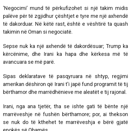
‘Negocimi’ mund të përkufizohet si një takim midis
palëve për të zgjidhur çështjet e tyre me një axhendë
të dakorduar. Në këtë rast, është e vështirë ta quash
takimin në Oman si negociatë.
Sepse nuk ka një axhendë të dakordësuar; Trump ka
kërcënime, dhe Irani ka hapa dhe kërkesa më të
avancuara se më parë.
Sipas deklaratave të pasqyruara në shtyp, regjimi
amerikan dëshiron që Irani t'i japë fund programit të tij
bërthamor dhe marrëdhënieve me aleatët e tij rajonal.
Irani, nga ana tjetër, tha se ishte gati të bënte një
marrëveshje në fushën bërthamore; por, ai thekson
se nuk do të kthehet te marrëveshja e bërë gjatë
epokës së Obamës.