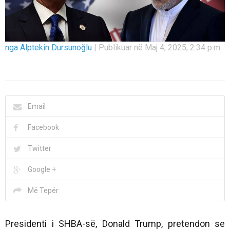
nga Alptekin Dursunoğlu
|
Publikuar në Maj 4, 2025, 2:34 p.m.
Email
Facebook
Twitter
Google +
Më Tepër
Presidenti i SHBA-së, Donald Trump, pretendon se