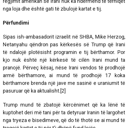
regjimit amerikan se Irani nuk ka ndërmend të tërhiqet
nga loja dhe është gati të zbulojë kartat e tij.
Përfundimi
Sipas ish-ambasadorit izraelit në SHBA, Mike Herzog,
Netanyahu qëndron pas kërkesës së Trump që Irani
të ndalojë plotësisht programin e tij bërthamor. Por
kjo nuk është një kërkesë të cilën Irani mund ta
pranojë. Përveç kësaj, nëse Irani vendos të prodhojë
armë bërthamore, ai mund të prodhojë 17 koka
bërthamore brenda një jave me sasinë e uraniumit të
pasuruar që ka aktualisht.[2]
Trump mund të zbatojë kërcënimet që ka lënë të
kuptohet deri më tani për ta detyruar Iranin të largohet
nga tryeza e bisedimeve, që do të thotë se ai mund të
tregojë kartat e tij për t'i dhënë fund lojës.