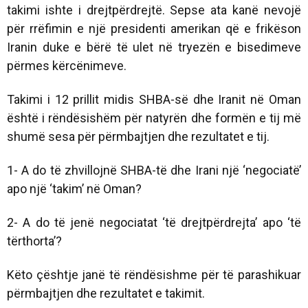
takimi ishte i drejtpërdrejtë. Sepse ata kanë nevojë
për rrëfimin e një presidenti amerikan që e frikëson
Iranin duke e bërë të ulet në tryezën e bisedimeve
përmes kërcënimeve.
Takimi i 12 prillit midis SHBA-së dhe Iranit në Oman
është i rëndësishëm për natyrën dhe formën e tij më
shumë sesa për përmbajtjen dhe rezultatet e tij.
1- A do të zhvillojnë SHBA-të dhe Irani një ‘negociatë’
apo një ‘takim’ në Oman?
2- A do të jenë negociatat ‘të drejtpërdrejta’ apo ‘të
tërthorta’?
Këto çështje janë të rëndësishme për të parashikuar
përmbajtjen dhe rezultatet e takimit.