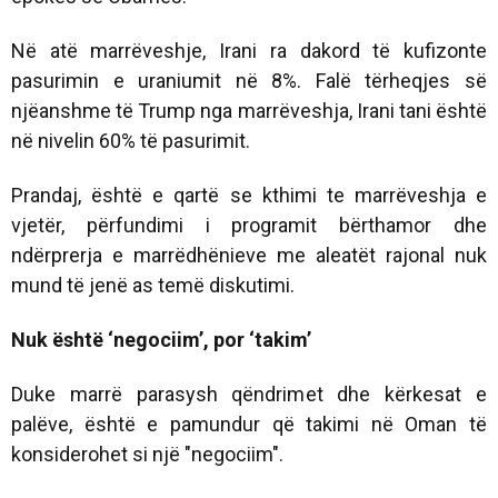
Në atë marrëveshje, Irani ra dakord të kufizonte
pasurimin e uraniumit në 8%. Falë tërheqjes së
njëanshme të Trump nga marrëveshja, Irani tani është
në nivelin 60% të pasurimit.
Prandaj, është e qartë se kthimi te marrëveshja e
vjetër, përfundimi i programit bërthamor dhe
ndërprerja e marrëdhënieve me aleatët rajonal nuk
mund të jenë as temë diskutimi.
Nuk është ‘negociim’, por ‘takim’
Duke marrë parasysh qëndrimet dhe kërkesat e
palëve, është e pamundur që takimi në Oman të
konsiderohet si një "negociim".