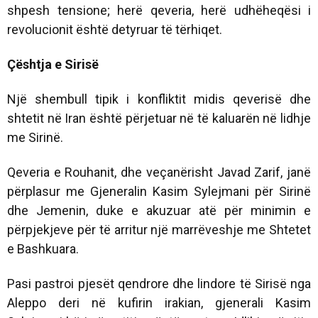
shpesh tensione; herë qeveria, herë udhëheqësi i
revolucionit është detyruar të tërhiqet.
Çështja e Sirisë
Një shembull tipik i konfliktit midis qeverisë dhe
shtetit në Iran është përjetuar në të kaluarën në lidhje
me Sirinë.
Qeveria e Rouhanit, dhe veçanërisht Javad Zarif, janë
përplasur me Gjeneralin Kasim Sylejmani për Sirinë
dhe Jemenin, duke e akuzuar atë për minimin e
përpjekjeve për të arritur një marrëveshje me Shtetet
e Bashkuara.
Pasi pastroi pjesët qendrore dhe lindore të Sirisë nga
Aleppo deri në kufirin irakian, gjenerali Kasim