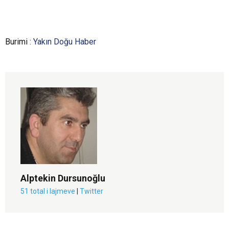
Burimi :
Yakın Doğu Haber
Alptekin Dursunoğlu
51 total i lajmeve
|
Twitter