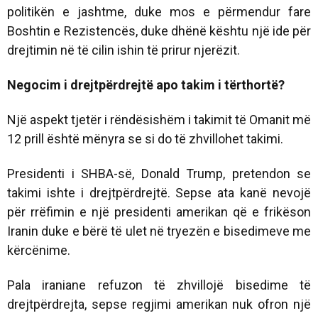
politikën e jashtme, duke mos e përmendur fare
Boshtin e Rezistencës, duke dhënë kështu një ide për
drejtimin në të cilin ishin të prirur njerëzit.
Negocim i drejtpërdrejtë apo takim i tërthortë?
Një aspekt tjetër i rëndësishëm i takimit të Omanit më
12 prill është mënyra se si do të zhvillohet takimi.
Presidenti i SHBA-së, Donald Trump, pretendon se
takimi ishte i drejtpërdrejtë. Sepse ata kanë nevojë
për rrëfimin e një presidenti amerikan që e frikëson
Iranin duke e bërë të ulet në tryezën e bisedimeve me
kërcënime.
Pala iraniane refuzon të zhvillojë bisedime të
drejtpërdrejta, sepse regjimi amerikan nuk ofron një