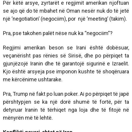
Për këtë arsye, zyrtarët e regjimit amerikan njoftuan
se ajo që do të mbahet në Oman nesër nuk do të jetë
një ‘negotiation’ (negociim), por një ‘meeting’ (takim).
Pra, pse takohen palët nëse nuk ka “negociim”?
Regjimi amerikan beson se Irani është dobësuar,
veçanërisht pas rënies së Sirisë, dhe po përpiqet ta
gjunjëzojë Iranin dhe të garantojë sigurinë e Izraelit.
Kjo është arsyeja pse imponon kushte të shoqëruara
me kërcënime ushtarake.
Pra, Trump në fakt po luan poker. Ai po përpiqet të japë
përshtypjen se ka një dorë shumë të fortë, për ta
detyruar Iranin të tërhiqet nga loja dhe të fitojë në
mënyrën më të lehtë.