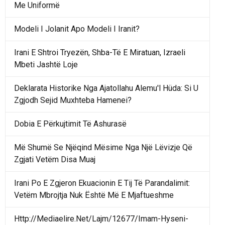
Me Uniformë
Modeli I Jolanit Apo Modeli I Iranit?
Irani E Shtroi Tryezën, Shba-Të E Miratuan, Izraeli
Mbeti Jashtë Loje
Deklarata Historike Nga Ajatollahu Alemu'l Hüda: Si U
Zgjodh Sejid Muxhteba Hamenei?
Dobia E Përkujtimit Të Ashurasë
Më Shumë Se Njëqind Mësime Nga Një Lëvizje Që
Zgjati Vetëm Disa Muaj
Irani Po E Zgjeron Ekuacionin E Tij Të Parandalimit:
Vetëm Mbrojtja Nuk Është Më E Mjaftueshme
Http://Mediaelire.Net/Lajm/12677/Imam-Hyseni-