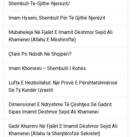
Shembull-Te-Gjithe-Njerezit/
Imam Hyseni, Shembull Për Të Gjithë Njerëzit
Mubaheleja Në Fjalët E Imamit Dëshmor Sejid Ali
Khamenei (Allahu E Mëshiroftë)
Çfarë Po Ndodh Në Shqipëri?
Imam Khomeini – Shembulli I Kohës
Lufta E Hezbollahut: Një Provë E Përshtatshmërisë
Së Tij Kundër Izraelit
Dimensionet E Ndryshme Të Çështjes Së Gadirit
Sipas Imamit Dëshmor Sejid Ali Khamenei
Gadir Khummi Në Fjalët E Imamit Dëshmor Sejid Ali
Khamenei (Allahu Ia Shenjtërofzë Sekretet)