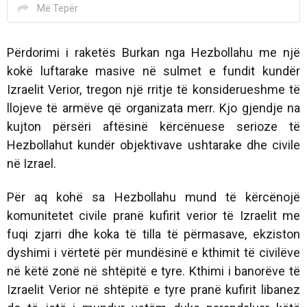
Më Tepër
Përdorimi i raketës Burkan nga Hezbollahu me një
kokë luftarake masive në sulmet e fundit kundër
Izraelit Verior, tregon një rritje të konsiderueshme të
llojeve të armëve që organizata merr. Kjo gjendje na
kujton përsëri aftësinë kërcënuese serioze të
Hezbollahut kundër objektivave ushtarake dhe civile
në Izrael.
Për aq kohë sa Hezbollahu mund të kërcënojë
komunitetet civile pranë kufirit verior të Izraelit me
fuqi zjarri dhe koka të tilla të përmasave, ekziston
dyshimi i vërtetë për mundësinë e kthimit të civilëve
në këtë zonë në shtëpitë e tyre. Kthimi i banorëve të
Izraelit Verior në shtëpitë e tyre pranë kufirit libanez