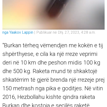
nga Yaakov Lappin
|
Publikuar në Dhj. 27, 2023, 4:28 a.m.
"Burkan tërheq vëmendjen me kokën e tij
shpërthyese, e cila ka një rreze veprimi
deri në 10 km dhe peshon midis 100 kg
dhe 500 kg. Raketa mund të shkaktojë
shkatërrim të gjerë brenda një rrezeje prej
150 metrash nga pika e goditjes. Në vitin
2016, Hezbollahu kishte qindra raketa
Burkan dhe kostoja e secilës raketë