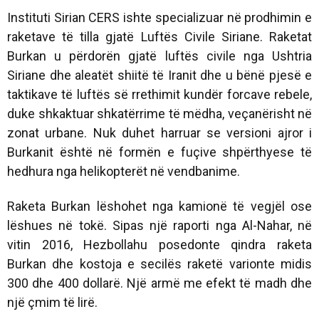
Instituti Sirian CERS ishte specializuar në prodhimin e
raketave të tilla gjatë Luftës Civile Siriane. Raketat
Burkan u përdorën gjatë luftës civile nga Ushtria
Siriane dhe aleatët shiitë të Iranit dhe u bënë pjesë e
taktikave të luftës së rrethimit kundër forcave rebele,
duke shkaktuar shkatërrime të mëdha, veçanërisht në
zonat urbane. Nuk duhet harruar se versioni ajror i
Burkanit është në formën e fuçive shpërthyese të
hedhura nga helikopterët në vendbanime.
Raketa Burkan lëshohet nga kamionë të vegjël ose
lëshues në tokë. Sipas një raporti nga Al-Nahar, në
vitin 2016, Hezbollahu posedonte qindra raketa
Burkan dhe kostoja e secilës raketë varionte midis
300 dhe 400 dollarë. Një armë me efekt të madh dhe
një çmim të lirë.