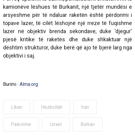
kamionëve lëshues të Burkanit, një tjetër mundësi e
arsyeshme për të ndaluar raketën është përdorimi i
topave lazer, të cilët lëshojnë një rreze të fuqishme
lazer në objektiv brenda sekondave, duke 'djegur'
pjesë kritike të raketës dhe duke shkaktuar një
dështim strukturor, duke bërë që ajo të bjerë larg nga
objektivi i saj.
Burimi :
Alma.org
Liban
Hezbollah
Iran
Palestine
Izrael
Burkan