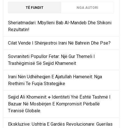
TË FUNDIT
NGA AUTORI
Sheriatmadari: Mbylleni Bab Al-Mandeb Dhe Shikoni
Rezultatin!
Cilat Vende I Shënjestroi Irani Në Bahrein Dhe Pse?
Sovraniteti Popullor Fetar: Një Gur Themeli I
Trashëgimisë Së Sejjid Khameneit
Irani Nën Udhëheqjen E Ajatullah Hameneit: Nga
Rrethimi Te Fuqia Strategjike
Sejjid Ali Khomeinit:🔹Identiteti Ynë Është Tashmë I
Bazuar Në Mosbërjen E Kompromisit Përballë
Tiranisë Globale.
Ekskluzive: Ushtria E Gardës Revolucionare: Guerilas