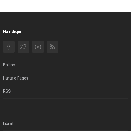
Një Rend Rajonal I Udhëhequr Nga Irani Kundrejt Një
Rendi Rajonal Të Udhëhequr Nga Izraeli
Filmi I Shkurtër Iranian “Pasta Alfredo” Ka Udhëtuar
Na ndiqni
Për Në Shqipëri.
Si I Ndryshoi Rezistenca E Guximshme E Iranit
Ekuilibrat E Pushtetit Në Azinë Perëndimore?
Ballina
Hormuzi: Fillimi I Fundit Të Hegjemonisë Amerikane
Harta e Faqes
Për Çfarë Po Negocioni?
RSS
Librat