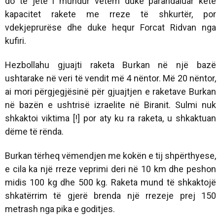
do të jetë i mundur vetëm duke parandaluar këtë
kapacitet rakete me rreze të shkurtër, por
vdekjeprurëse dhe duke hequr Forcat Ridvan nga
kufiri.
Hezbollahu gjuajti raketa Burkan në një bazë
ushtarake në veri të vendit më 4 nëntor. Më 20 nëntor,
ai mori përgjegjësinë për gjuajtjen e raketave Burkan
në bazën e ushtrisë izraelite në Biranit. Sulmi nuk
shkaktoi viktima [!] por aty ku ra raketa, u shkaktuan
dëme të rënda.
Burkan tërheq vëmendjen me kokën e tij shpërthyese,
e cila ka një rreze veprimi deri në 10 km dhe peshon
midis 100 kg dhe 500 kg. Raketa mund të shkaktojë
shkatërrim të gjerë brenda një rrezeje prej 150
metrash nga pika e goditjes.