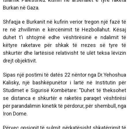
Burkan në Gaza.
Shfaqja e Burkanit në kufirin verior tregon një fazë të
re në zhvillimin e kërcënimit të Hezbollahut. Kësaj
duhet t'i shtojmë edhe vështirësinë e ndalimit të
këtyre raketave për shkak të rrezes së tyre të
shkurtër dhe lartësisë relativisht të ulët teksa lëvizin
drejt objektivit.
Sipas një postimi të datës 22 nëntor nga Dr.Yehoshua
Kalisky, një bashkëpunëtor i lartë në Institutin për
Studimet e Sigurisë Kombëtare: "Duhet të theksohet
se distanca e shkurtër e raketës paraqet vështirësi
për parandalimin kinetik të përdorur, për shembull, nga
Iron Dome.
Përveç opsionit të sulmit, përkatësisht shkatërrimit të