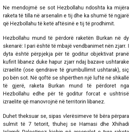
Ne mendojmë se sot Hezbollahu ndoshta ka mijëra
raketa të tilla në arsenalin e tij dhe ka shumë të ngjarë
që Hezbollahu të ketë aftësinë e tij të prodhimit.
Hezbollahu mund të përdorë raketën Burkan në dy
skenarë: I pari është të mbajë vendbanimet nën zjarr. I
dyta është përpjekja për të goditur objektivat pranë
kufirit libanez duke hapur zjarr ndaj bazave ushtarake
izraelite (ose qendrave të grumbullimit ushtarak), siç
po bën sot. Në qoftë se shpërthen një luftë në shkallë
të gjerë, raketa Burkan mund të përdoret nga
Hezbollahu edhe për të goditur forcat e ushtrisë
izraelite që manovrojnë në territorin libanez.
Duhet theksuar se, sipas vlerësimeve të bëra përpara
sulmit të 7 tetorit, thuhej se Hamasi dhe Xhihadi
Islamik Palestinez kishin në arsenalet e tyre raketa