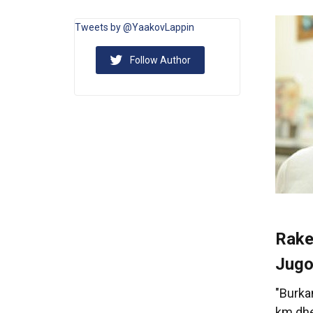
Tweets by @YaakovLappin
Follow Author
Rake
Jugo
"Burka
km dhe