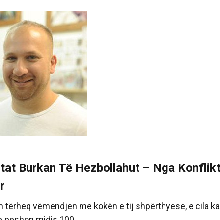
tat Burkan Të Hezbollahut – Nga Konflikti
r
n tërheq vëmendjen me kokën e tij shpërthyese, e cila ka 
 peshon midis 100 ...