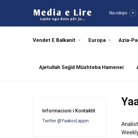
Na ndiqni
Vendet E Balkanit
Europa
Azia-Pa
Ajetullah Sejjid Müxhteba Hamenei
Yaa
Informacioni i Kontaktit
Twitter @YaakovLappin
Analis
Weekly,