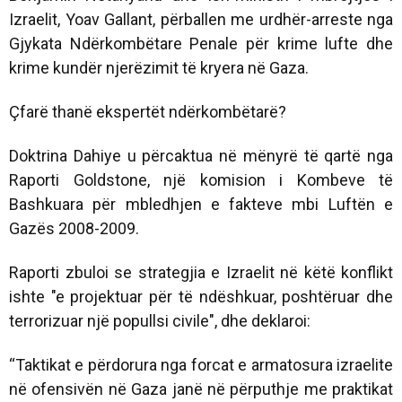
Izraelit, Yoav Gallant, përballen me urdhër-arreste nga
Gjykata Ndërkombëtare Penale për krime lufte dhe
krime kundër njerëzimit të kryera në Gaza.
Çfarë thanë ekspertët ndërkombëtarë?
Doktrina Dahiye u përcaktua në mënyrë të qartë nga
Raporti Goldstone, një komision i Kombeve të
Bashkuara për mbledhjen e fakteve mbi Luftën e
Gazës 2008-2009.
Raporti zbuloi se strategjia e Izraelit në këtë konflikt
ishte "e projektuar për të ndëshkuar, poshtëruar dhe
terrorizuar një popullsi civile", dhe deklaroi:
“Taktikat e përdorura nga forcat e armatosura izraelite
në ofensivën në Gaza janë në përputhje me praktikat