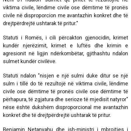
viktima civile, lëndime civile ose dëmtime të pronës
civile në disproporcion me avantazhin konkret dhe të
drejtpërdrejtë ushtarak të pritur."
Statuti i Romës, i cili përcakton gjenocidin, krimet
kundër njerëzimit, krimet e luftës dhe krimin e
agresionit në ligjin ndërkombëtar, gjithashtu ndalon
sulmet kundër civilëve.
Statuti ndalon "nisjen e një sulmi duke ditur se një
sulm i tillë do të rezultojë në viktima civile, lëndime
civile ose dëmtime të pronës civile ose dëmtime të
përhapura, të zgjatura dhe serioze të mjedisit natyror"
nëse është dukshëm disproporcional me avantazhin
konkret dhe të drejtpërdrejtë ushtarak të pritur.
Benjamin Netanyahu dhe ish-ministri i mbrojtjes i