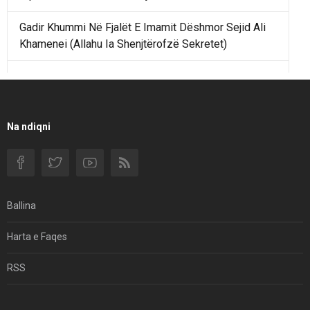
Gadir Khummi Në Fjalët E Imamit Dëshmor Sejid Ali
Khamenei (Allahu Ia Shenjtërofzë Sekretet)
Një Rend Rajonal I Udhëhequr Nga Irani Kundrejt Një
Rendi Rajonal Të Udhëhequr Nga Izraeli
Filmi I Shkurtër Iranian “Pasta Alfredo” Ka Udhëtuar
Na ndiqni
Për Në Shqipëri.
Si I Ndryshoi Rezistenca E Guximshme E Iranit
Ekuilibrat E Pushtetit Në Azinë Perëndimore?
Ballina
Hormuzi: Fillimi I Fundit Të Hegjemonisë Amerikane
Harta e Faqes
Për Çfarë Po Negocioni?
RSS