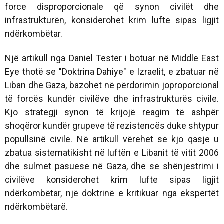
force disproporcionale që synon civilët dhe
infrastrukturën, konsiderohet krim lufte sipas ligjit
ndërkombëtar.
Një artikull nga Daniel Tester i botuar në Middle East
Eye thotë se "Doktrina Dahiye" e Izraelit, e zbatuar në
Liban dhe Gaza, bazohet në përdorimin joproporcional
të forcës kundër civilëve dhe infrastrukturës civile.
Kjo strategji synon të krijojë reagim të ashpër
shoqëror kundër grupeve të rezistencës duke shtypur
popullsinë civile. Në artikull vërehet se kjo qasje u
zbatua sistematikisht në luftën e Libanit të vitit 2006
dhe sulmet pasuese në Gaza, dhe se shënjestrimi i
civilëve konsiderohet krim lufte sipas ligjit
ndërkombëtar, një doktrinë e kritikuar nga ekspertët
ndërkombëtarë.