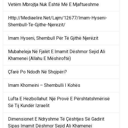
Vetëm Mbrojtja Nuk Është Më E Mjaftueshme
Http://Mediaelire.Net/Lajm/12677/Imam-Hyseni-
Shembull-Te-Gjithe-Njerezit/
Imam Hyseni, Shembull Për Të Gjithë Njerëzit
Mubaheleja Në Fjalët E Imamit Dëshmor Sejid Ali
Khamenei (Allahu E Mëshiroftë)
Çfarë Po Ndodh Në Shqipëri?
Imam Khomeini – Shembulli I Kohës
Lufta E Hezbollahut: Një Provë E Përshtatshmërisë
Së Tij Kundër Izraelit
Dimensionet E Ndryshme Të Çështjes Së Gadirit
Sipas Imamit Dëshmor Sejid Ali Khamenei