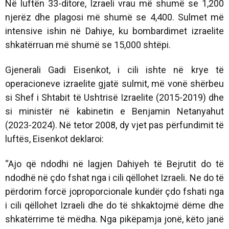
Në luftën 33-ditore, Izraeli vrau më shumë se 1,200
njerëz dhe plagosi më shumë se 4,400. Sulmet më
intensive ishin në Dahiye, ku bombardimet izraelite
shkatërruan më shumë se 15,000 shtëpi.
Gjenerali Gadi Eisenkot, i cili ishte në krye të
operacioneve izraelite gjatë sulmit, më vonë shërbeu
si Shef i Shtabit të Ushtrisë Izraelite (2015-2019) dhe
si ministër në kabinetin e Benjamin Netanyahut
(2023-2024). Në tetor 2008, dy vjet pas përfundimit të
luftës, Eisenkot deklaroi:
“Ajo që ndodhi në lagjen Dahiyeh të Bejrutit do të
ndodhë në çdo fshat nga i cili qëllohet Izraeli. Ne do të
përdorim forcë joproporcionale kundër çdo fshati nga
i cili qëllohet Izraeli dhe do të shkaktojmë dëme dhe
shkatërrime të mëdha. Nga pikëpamja jonë, këto janë