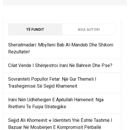
TË FUNDIT
NGA AUTORI
Sheriatmadari: Mbylleni Bab Al-Mandeb Dhe Shikoni
Rezultatin!
Cilat Vende I Shënjestroi Irani Në Bahrein Dhe Pse?
Sovraniteti Popullor Fetar: Një Gur Themeli I
Trashëgimisë Së Sejjid Khameneit
Irani Nën Udhëheqjen E Ajatullah Hameneit: Nga
Rrethimi Te Fuqia Strategjike
Sejjid Ali Khomeinit:🔹Identiteti Ynë Është Tashmë I
Bazuar Në Mosbërjen E Kompromisit Përballë