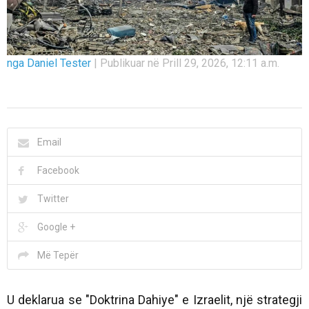
nga Daniel Tester
|
Publikuar në Prill 29, 2026, 12:11 a.m.
Email
Facebook
Twitter
Google +
Më Tepër
U deklarua se "Doktrina Dahiye" e Izraelit, një strategji