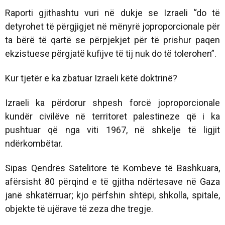
Raporti gjithashtu vuri në dukje se Izraeli “do të
detyrohet të përgjigjet në mënyrë joproporcionale për
ta bërë të qartë se përpjekjet për të prishur paqen
ekzistuese përgjatë kufijve të tij nuk do të tolerohen”.
Kur tjetër e ka zbatuar Izraeli këtë doktrinë?
Izraeli ka përdorur shpesh forcë joproporcionale
kundër civilëve në territoret palestineze që i ka
pushtuar që nga viti 1967, në shkelje të ligjit
ndërkombëtar.
Sipas Qendrës Satelitore të Kombeve të Bashkuara,
afërsisht 80 përqind e të gjitha ndërtesave në Gaza
janë shkatërruar; kjo përfshin shtëpi, shkolla, spitale,
objekte të ujërave të zeza dhe tregje.