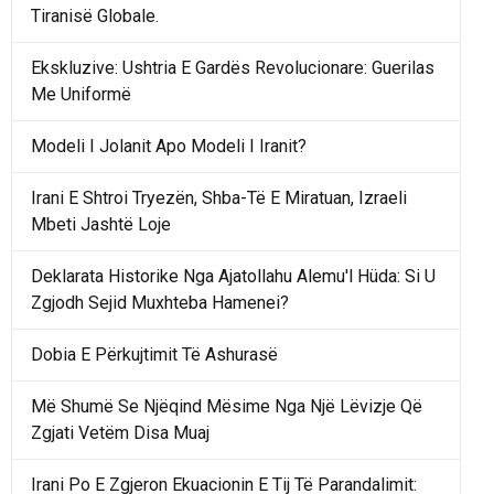
Tiranisë Globale.
Ekskluzive: Ushtria E Gardës Revolucionare: Guerilas
Me Uniformë
Modeli I Jolanit Apo Modeli I Iranit?
Irani E Shtroi Tryezën, Shba-Të E Miratuan, Izraeli
Mbeti Jashtë Loje
Deklarata Historike Nga Ajatollahu Alemu'l Hüda: Si U
Zgjodh Sejid Muxhteba Hamenei?
Dobia E Përkujtimit Të Ashurasë
Më Shumë Se Njëqind Mësime Nga Një Lëvizje Që
Zgjati Vetëm Disa Muaj
Irani Po E Zgjeron Ekuacionin E Tij Të Parandalimit: