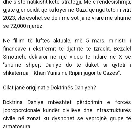
dhe sistematikisht këtë strategji. Më e rëndësishmja,
gjatë gjenocidit që ka kryer në Gaza që nga tetori i vitit
2023, vlerësohet se deri më sot janë vrarë më shumë
se 72,000 njerëz.
Në fillim të luftës aktuale, më 5 mars, ministri i
financave i ekstremit të djathtë të Izraelit, Bezalel
Smotrich, deklaroi në një video të ndarë në X se
"shumë shpejt Dahiye do të duket si qyteti i
shkatërruar i Khan Yunis në Rripin jugor të Gazës".
Cilat janë origjinat e Doktrinës Dahiyeh?
Doktrina Dahiye mbështet përdorimin e forcës
joproporcionale kundër civilëve dhe infrastrukturës
civile në zonat ku dyshohet se veprojnë grupe të
armatosura.