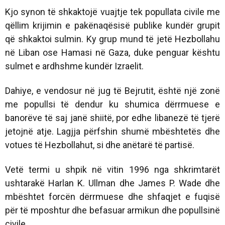
Kjo synon të shkaktojë vuajtje tek popullata civile me
qëllim krijimin e pakënaqësisë publike kundër grupit
që shkaktoi sulmin. Ky grup mund të jetë Hezbollahu
në Liban ose Hamasi në Gaza, duke penguar kështu
sulmet e ardhshme kundër Izraelit.
Dahiye, e vendosur në jug të Bejrutit, është një zonë
me popullsi të dendur ku shumica dërrmuese e
banorëve të saj janë shiitë, por edhe libanezë të tjerë
jetojnë atje. Lagjja përfshin shumë mbështetës dhe
votues të Hezbollahut, si dhe anëtarë të partisë.
Vetë termi u shpik në vitin 1996 nga shkrimtarët
ushtarakë Harlan K. Ullman dhe James P. Wade dhe
mbështet forcën dërrmuese dhe shfaqjet e fuqisë
për të mposhtur dhe befasuar armikun dhe popullsinë
civile.