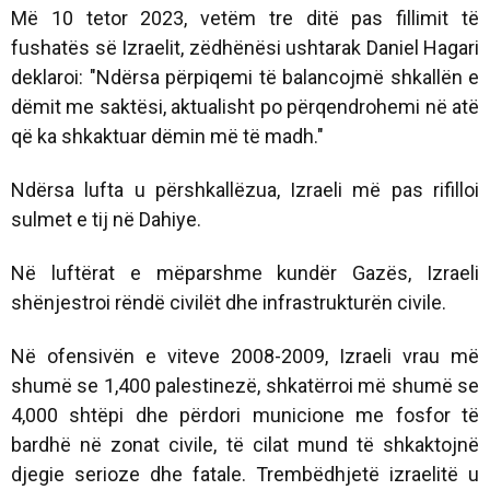
Më 10 tetor 2023, vetëm tre ditë pas fillimit të
fushatës së Izraelit, zëdhënësi ushtarak Daniel Hagari
deklaroi: "Ndërsa përpiqemi të balancojmë shkallën e
dëmit me saktësi, aktualisht po përqendrohemi në atë
që ka shkaktuar dëmin më të madh."
Ndërsa lufta u përshkallëzua, Izraeli më pas rifilloi
sulmet e tij në Dahiye.
Në luftërat e mëparshme kundër Gazës, Izraeli
shënjestroi rëndë civilët dhe infrastrukturën civile.
Në ofensivën e viteve 2008-2009, Izraeli vrau më
shumë se 1,400 palestinezë, shkatërroi më shumë se
4,000 shtëpi dhe përdori municione me fosfor të
bardhë në zonat civile, të cilat mund të shkaktojnë
djegie serioze dhe fatale. Trembëdhjetë izraelitë u