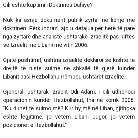
Cili është kuptimi i Doktrinës Dahiye?
Nuk ka asnjë dokument publik zyrtar në lidhje me
doktrinën. Përkundrazi, ajo u detajua për herë të parë
nga zyrtarë dhe analistë ushtarakë izraelitë pas luftës
së Izraelit me Libanin në vitin 2006.
Gjatë pushtimit, ushtria izraelite deklaroi se kishte të
drejtë të niste sulme në shkallë të gjerë kundër
Libanit pasi Hezbollahu rrëmbeu ushtarët izraelitë.
Gjenerali ushtarak izraelit Udi Adam, i cili udhëhoqi
operacionin kundër Hezbollahut, tha në korrik 2006:
"Ku duhet të sulmojmë? Kur hyjmë në Liban, gjithçka
është legjitime, jo vetëm Libani Jugor, jo vetëm
pozicionet e Hezbollahut."