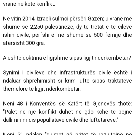
vranë në këtë konflikt.
Në vitin 2014, Izraeli sulmoi përsëri Gazën; u vranë më
shumë se 2,250 palestinezë, dy të tretat e të cilëve
ishin civilë, përfshirë më shumë se 500 fëmijë dhe
afërsisht 300 gra.
A është doktrina e ligjshme sipas ligjit ndërkombëtar?
Synimi i civilëve dhe infrastrukturës civile është i
ndaluar shprehimisht si krim lufte sipas traktateve
themelore të ligjit ndërkombëtar.
Neni 48 i Konventës së Katërt të Gjenevës thotë:
"Palët në një konflikt duhet në çdo kohë të bëjnë
dallimin midis popullatave civile dhe luftëtarëve."
Neni 51 ndalon "sulmet që pritet të rezultojnë në