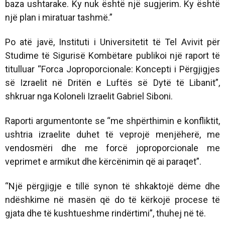
baza ushtarake. Ky nuk është një sugjerim. Ky është
një plan i miratuar tashmë.”
Po atë javë, Instituti i Universitetit të Tel Avivit për
Studime të Sigurisë Kombëtare publikoi një raport të
titulluar “Forca Joproporcionale: Koncepti i Përgjigjes
së Izraelit në Dritën e Luftës së Dytë të Libanit”,
shkruar nga Koloneli Izraelit Gabriel Siboni.
Raporti argumentonte se “me shpërthimin e konfliktit,
ushtria izraelite duhet të veprojë menjëherë, me
vendosmëri dhe me forcë joproporcionale me
veprimet e armikut dhe kërcënimin që ai paraqet”.
“Një përgjigje e tillë synon të shkaktojë dëme dhe
ndëshkime në masën që do të kërkojë procese të
gjata dhe të kushtueshme rindërtimi”, thuhej në të.