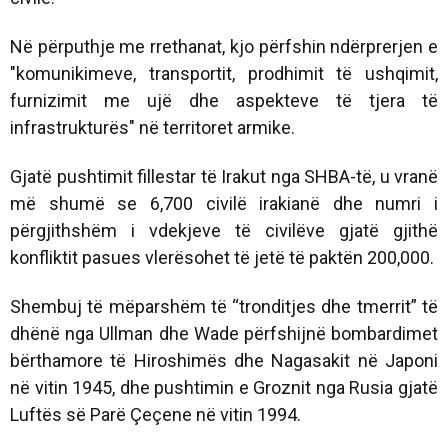
Në përputhje me rrethanat, kjo përfshin ndërprerjen e
"komunikimeve, transportit, prodhimit të ushqimit,
furnizimit me ujë dhe aspekteve të tjera të
infrastrukturës" në territoret armike.
Gjatë pushtimit fillestar të Irakut nga SHBA-të, u vranë
më shumë se 6,700 civilë irakianë dhe numri i
përgjithshëm i vdekjeve të civilëve gjatë gjithë
konfliktit pasues vlerësohet të jetë të paktën 200,000.
Shembuj të mëparshëm të “tronditjes dhe tmerrit” të
dhënë nga Ullman dhe Wade përfshijnë bombardimet
bërthamore të Hiroshimës dhe Nagasakit në Japoni
në vitin 1945, dhe pushtimin e Groznit nga Rusia gjatë
Luftës së Parë Çeçene në vitin 1994.