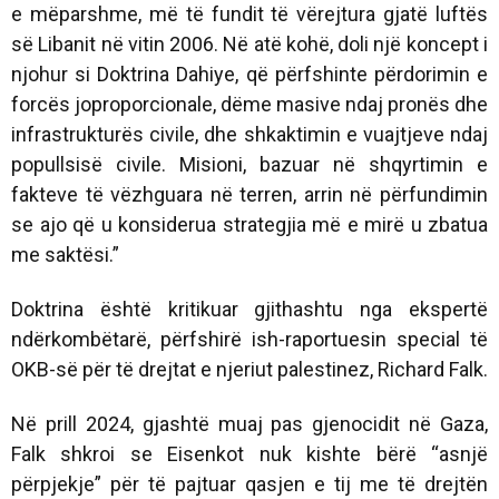
e mëparshme, më të fundit të vërejtura gjatë luftës
së Libanit në vitin 2006. Në atë kohë, doli një koncept i
njohur si Doktrina Dahiye, që përfshinte përdorimin e
forcës joproporcionale, dëme masive ndaj pronës dhe
infrastrukturës civile, dhe shkaktimin e vuajtjeve ndaj
popullsisë civile. Misioni, bazuar në shqyrtimin e
fakteve të vëzhguara në terren, arrin në përfundimin
se ajo që u konsiderua strategjia më e mirë u zbatua
me saktësi.”
Doktrina është kritikuar gjithashtu nga ekspertë
ndërkombëtarë, përfshirë ish-raportuesin special të
OKB-së për të drejtat e njeriut palestinez, Richard Falk.
Në prill 2024, gjashtë muaj pas gjenocidit në Gaza,
Falk shkroi se Eisenkot nuk kishte bërë “asnjë
përpjekje” për të pajtuar qasjen e tij me të drejtën