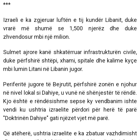
***
Izraeli e ka zgjeruar luftën e tij kundër Libanit, duke
vrarë më shumë se 1,500 njerëz dhe duke
zhvendosur mbi një milion.
Sulmet ajrore kanë shkatërruar infrastrukturën civile,
duke përfshirë shtëpi, xhami, spitale dhe kalime kyçe
mbi lumin Litani në Libanin jugor.
Periferitë jugore të Bejrutit, përfshirë zonën e njohur
në nivel lokal si Dahiye, u vunë në shënjestër të rëndë.
Kjo është e rëndësishme sepse ky vendbanim ishte
vendi ku ushtria izraelite përdori për herë të parë
"Doktrinën Dahiye" gati njëzet vjet më parë.
Që atëherë, ushtria izraelite e ka zbatuar vazhdimisht