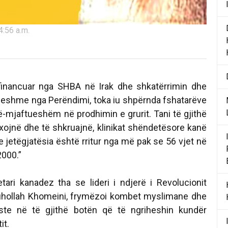
4:56 a.m.
 financuar nga SHBA në Irak dhe shkatërrimin dhe
eshme nga Perëndimi, toka iu shpërnda fshatarëve
ë-mjaftueshëm në prodhimin e grurit. Tani të gjithë
exojnë dhe të shkruajnë, klinikat shëndetësore kanë
he jetëgjatësia është rritur nga më pak se 56 vjet në
2000.”
tari kanadez tha se lideri i ndjerë i Revolucionit
Ruhollah Khomeini, frymëzoi kombet myslimane dhe
liste në të gjithë botën që të ngriheshin kundër
it.