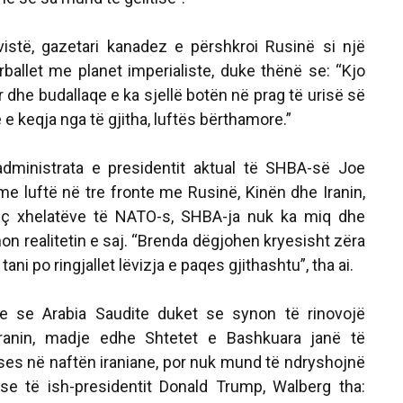
rvistë, gazetari kanadez e përshkroi Rusinë si një
rballet me planet imperialiste, duke thënë se: “Kjo
 dhe budallaqe e ka sjellë botën në prag të urisë së
 keqja nga të gjitha, luftës bërthamore.”
dministrata e presidentit aktual të SHBA-së Joe
e luftë në tre fronte me Rusinë, Kinën dhe Iranin,
eç xhelatëve të NATO-s, SHBA-ja nuk ka miq dhe
on realitetin e saj. “Brenda dëgjohen kryesisht zëra
ani po ringjallet lëvizja e paqes gjithashtu”, tha ai.
e se Arabia Saudite duket se synon të rinovojë
ranin, madje edhe Shtetet e Bashkuara janë të
es në naftën iraniane, por nuk mund të ndryshojnë
ese të ish-presidentit Donald Trump, Walberg tha: