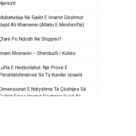
Njerëzit
Mubaheleja Në Fjalët E Imamit Dëshmor
Sejid Ali Khamenei (Allahu E Mëshiroftë)
Çfarë Po Ndodh Në Shqipëri?
Imam Khomeini – Shembulli I Kohës
Lufta E Hezbollahut: Një Provë E
Përshtatshmërisë Së Tij Kundër Izraelit
Dimensionet E Ndryshme Të Çështjes Së
Gadirit Sipas Imamit Dëshmor Sejid Ali
Khamenei
Gadir Khummi Në Fjalët E Imamit Dëshmor
Sejid Ali Khamenei (Allahu Ia Shenjtërofzë
Sekretet)