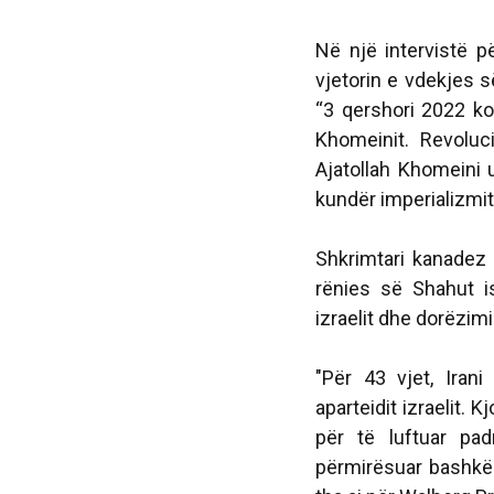
Në një intervistë p
vjetorin e vdekjes s
“3 qershori 2022 ko
Khomeinit. Revoluci
Ajatollah Khomeini 
kundër imperializmit
Shkrimtari kanadez 
rënies së Shahut i
izraelit dhe dorëzim
"Për 43 vjet, Iran
aparteidit izraelit. 
për të luftuar pad
përmirësuar bashkë