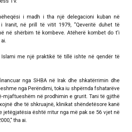
ress TV.
dhëheqësi i madh i tha një delegacioni kuban në
i Iranit, në prill të vitit 1979, “Qeveritë duhet të
në në shërbim të kombeve. Atëherë kombet do t'i
ai.
Islami me një praktikë të tillë ishte në qendër të
 financuar nga SHBA në Irak dhe shkatërrimin dhe
eshme nga Perëndimi, toka iu shpërnda fshatarëve
ë-mjaftueshëm në prodhimin e grurit. Tani të gjithë
exojnë dhe të shkruajnë, klinikat shëndetësore kanë
he jetëgjatësia është rritur nga më pak se 56 vjet në
000," tha ai.