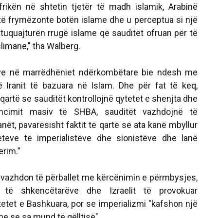
i frikën në shtetin tjetër të madh islamik, Arabinë
o të frymëzonte botën islame dhe u perceptua si një
tuquajturën rrugë islame që sauditët ofruan për të
imane," tha Walberg.
ëve në marrëdhëniet ndërkombëtare bie ndesh me
të Iranit të bazuara në Islam. Dhe për fat të keq,
 qartë se sauditët kontrollojnë qytetet e shenjta dhe
ncimit masiv të SHBA, sauditët vazhdojnë të
ët, pavarësisht faktit të qartë se ata kanë mbyllur
teteve të imperialistëve dhe sionistëve dhe lanë
erim.”
i vazhdon të përballet me kërcënimin e përmbysjes,
 të shkencëtarëve dhe Izraelit të provokuar
etet e Bashkuara, por se imperializmi "kafshon një
e se sa mund të gëlltisë".