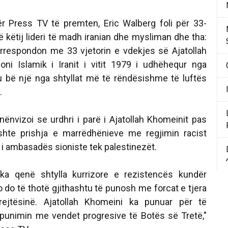
ër Press TV të premten, Eric Walberg foli për 33-
ë këtij lideri të madh iranian dhe mysliman dhe tha:
rrespondon me 33 vjetorin e vdekjes së Ajatollah
oni Islamik i Iranit i vitit 1979 i udhëhequr nga
u bë një nga shtyllat më të rëndësishme të luftës
.
nënvizoi se urdhri i parë i Ajatollah Khomeinit pas
shte prishja e marrëdhënieve me regjimin racist
i i ambasadës sioniste tek palestinezët.
i ka qenë shtylla kurrizore e rezistencës kundër
Kjo do të thotë gjithashtu të punosh me forcat e tjera
rejtësinë. Ajatollah Khomeini ka punuar për të
punimin me vendet progresive të Botës së Tretë,"