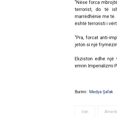
"Nëse forca mbrojtës
terrorist, do të i
marrëdhënie me të. 
është terroristi i vërt
"Pra, forcat anti-imp
jeton si një frymëzi
Ekziston edhe një 
emrin Imperializmi 
Burimi :
Medya Şafak
Iran
Ameri