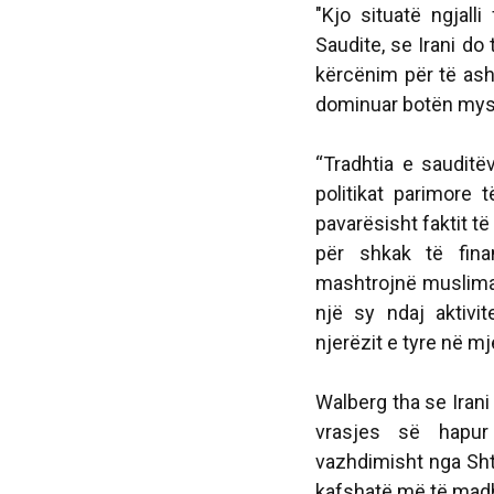
"Kjo situatë ngjall
Saudite, se Irani d
kërcënim për të ash
dominuar botën mysl
“Tradhtia e saudit
politikat parimore 
pavarësisht faktit të
për shkak të fina
mashtrojnë musliman
një sy ndaj aktivi
njerëzit e tyre në mj
Walberg tha se Iran
vrasjes së hapur
vazhdimisht nga Sht
kafshatë më të madh