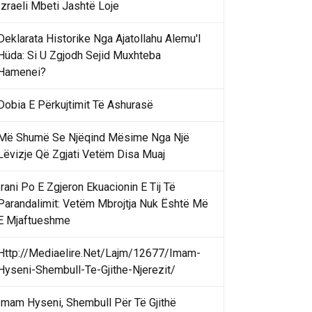
Izraeli Mbeti Jashtë Loje
Deklarata Historike Nga Ajatollahu Alemu'l
Hüda: Si U Zgjodh Sejid Muxhteba
Hamenei?
Dobia E Përkujtimit Të Ashurasë
Më Shumë Se Njëqind Mësime Nga Një
Lëvizje Që Zgjati Vetëm Disa Muaj
Irani Po E Zgjeron Ekuacionin E Tij Të
Parandalimit: Vetëm Mbrojtja Nuk Është Më
E Mjaftueshme
Http://Mediaelire.Net/Lajm/12677/Imam-
Hyseni-Shembull-Te-Gjithe-Njerezit/
Imam Hyseni, Shembull Për Të Gjithë