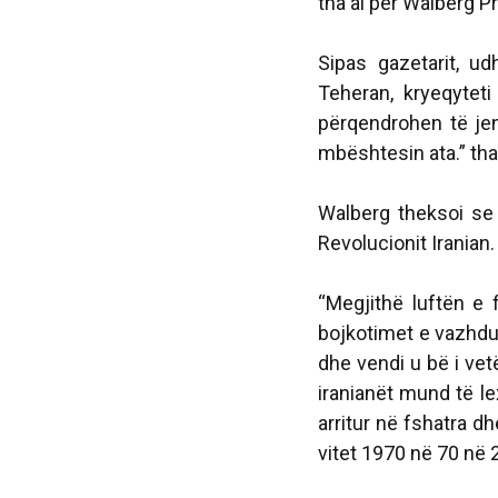
tha ai për Walberg P
Sipas gazetarit, u
Teheran, kryeqyteti 
përqendrohen të je
mbështesin ata.” tha 
Walberg theksoi se 
Revolucionit Iranian.
“Megjithë luftën e
bojkotimet e vazhdu
dhe vendi u bë i vet
iranianët mund të l
arritur në fshatra d
vitet 1970 në 70 në 2