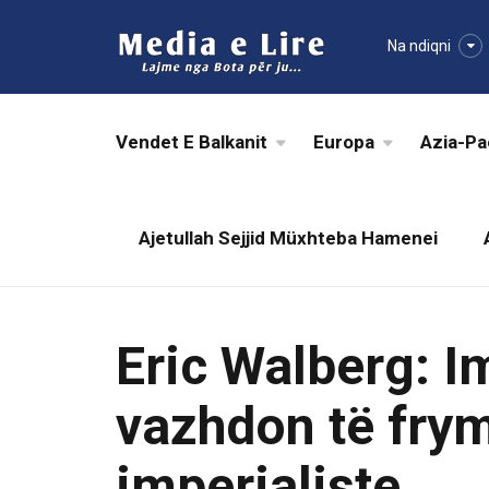
Na ndiqni
Vendet E Balkanit
Europa
Azia-Pa
Ajetullah Sejjid Müxhteba Hamenei
Eric Walberg: 
vazhdon të frym
imperialiste