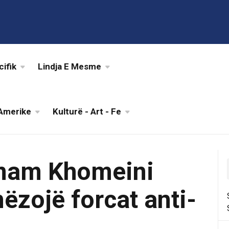
cifik
Lindja E Mesme
Amerike
Kulturë - Art - Fe
Imam Khomeini
ëzojë forcat anti-