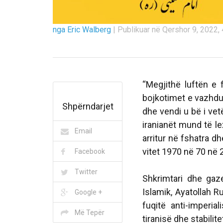
nga Eric Walberg
|
Publikuar në Qershor 9, 2022, 
“Megjithë luftën e
bojkotimet e vazhdu
Shpërndarjet
dhe vendi u bë i vet
iranianët mund të l
Email
arritur në fshatra d
vitet 1970 në 70 në 
Facebook
Twitter
Shkrimtari dhe gaze
Islamik, Ayatollah 
Google +
fuqitë anti-imperia
Më Tepër
tiranisë dhe stabilitet