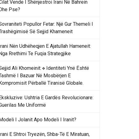
Cilat Vende I Shënjestroi Irani Në Bahrein
Dhe Pse?
Sovraniteti Popullor Fetar: Një Gur Themeli I
Trashëgimisë Së Sejjid Khameneit
Irani Nën Udhëheqjen E Ajatullah Hameneit:
Nga Rrethimi Te Fuqia Strategjike
Sejjid Ali Khomeinit:🔹Identiteti Ynë Është
Tashmë I Bazuar Në Mosbërjen E
Kompromisit Përballë Tiranisë Globale.
Ekskluzive: Ushtria E Gardës Revolucionare:
Guerilas Me Uniformë
Modeli I Jolanit Apo Modeli I Iranit?
Irani E Shtroi Tryezën, Shba-Të E Miratuan,