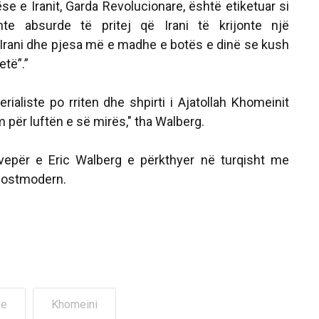
e e Iranit, Garda Revolucionare, është etiketuar si
shte absurde të pritej që Irani të krijonte një
Irani dhe pjesa më e madhe e botës e dinë se kush
etë”.”
erialiste po rriten dhe shpirti i Ajatollah Khomeinit
m për luftën e së mirës," tha Walberg.
vepër e Eric Walberg e përkthyer në turqisht me
Postmodern.
ke
Khomeini