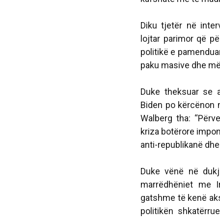
Diku tjetër në inte
lojtar parimor që pë
politikë e pamenduar
paku masive dhe më e
Duke theksuar se a
Biden po kërcënon m
Walberg tha: “Përv
kriza botërore impon
anti-republikanë dhe t
Duke vënë në dukj
marrëdhëniet me I
gatshme të kenë aks
politikën shkatërru