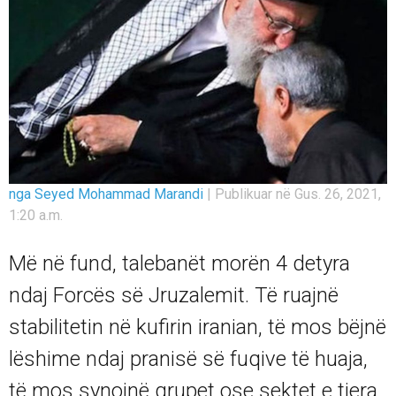
nga Seyed Mohammad Marandi
|
Publikuar në Gus. 26, 2021,
1:20 a.m.
Më në fund, talebanët morën 4 detyra
ndaj Forcës së Jruzalemit. Të ruajnë
stabilitetin në kufirin iranian, të mos bëjnë
lëshime ndaj pranisë së fuqive të huaja,
të mos synojnë grupet ose sektet e tjera