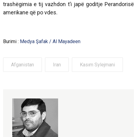
trashëgimia e tij vazhdon t’i japë goditje Perandorisë
amerikane që po vdes.
Burimi :
Medya Şafak / Al Mayadeen
Afganistan
Iran
Kasım Sylejmani