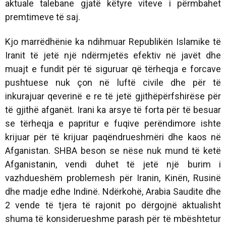
aktuale talebane gjatë këtyre viteve i përmbahet
premtimeve të saj.
Kjo marrëdhënie ka ndihmuar Republikën Islamike të
Iranit të jetë një ndërmjetës efektiv në javët dhe
muajt e fundit për të siguruar që tërheqja e forcave
pushtuese nuk çon në luftë civile dhe për të
inkurajuar qeverinë e re të jetë gjithëpërfshirëse për
të gjithë afganët. Irani ka arsye të forta për të besuar
se tërheqja e papritur e fuqive perëndimore ishte
krijuar për të krijuar paqëndrueshmëri dhe kaos në
Afganistan. SHBA beson se nëse nuk mund të ketë
Afganistanin, vendi duhet të jetë një burim i
vazhdueshëm problemesh për Iranin, Kinën, Rusinë
dhe madje edhe Indinë. Ndërkohë, Arabia Saudite dhe
2 vende të tjera të rajonit po dërgojnë aktualisht
shuma të konsiderueshme parash për të mbështetur