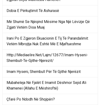
Dobia E Përkujtimit Të Ashurasë
Më Shumë Se Njëqind Mësime Nga Një Lëvizje Që
Zgjati Vetëm Disa Muaj
Irani Po E Zgjeron Ekuacionin E Tij Të Parandalimit:
Vetëm Mbrojtja Nuk Është Më E Mjaftueshme
Http://Mediaelire.Net/Lajm/12677/Imam-Hyseni-
Shembull-Te-Gjithe-Njerezit/
Imam Hyseni, Shembull Për Të Gjithë Njerëzit
Mubaheleja Në Fjalët E Imamit Dëshmor Sejid Ali
Khamenei (Allahu E Mëshiroftë)
Çfarë Po Ndodh Në Shqipëri?