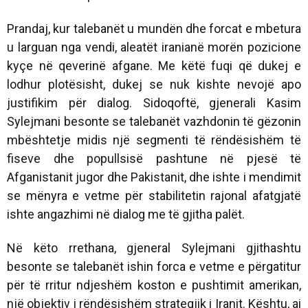
Prandaj, kur talebanët u mundën dhe forcat e mbetura
u larguan nga vendi, aleatët iranianë morën pozicione
kyçe në qeverinë afgane. Me këtë fuqi që dukej e
lodhur plotësisht, dukej se nuk kishte nevojë apo
justifikim për dialog. Sidoqoftë, gjenerali Kasim
Sylejmani besonte se talebanët vazhdonin të gëzonin
mbështetje midis një segmenti të rëndësishëm të
fiseve dhe popullsisë pashtune në pjesë të
Afganistanit jugor dhe Pakistanit, dhe ishte i mendimit
se mënyra e vetme për stabilitetin rajonal afatgjatë
ishte angazhimi në dialog me të gjitha palët.
Në këto rrethana, gjeneral Sylejmani gjithashtu
besonte se talebanët ishin forca e vetme e përgatitur
për të rritur ndjeshëm koston e pushtimit amerikan,
një objektiv i rëndësishëm strategjik i Iranit. Kështu, ai