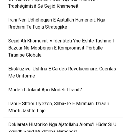
Trashëgimisë Së Sejjid Khameneit
Irani Nën Udhëheqjen E Ajatullah Hameneit: Nga
Rrethimi Te Fuqia Strategjike
Sejjid Ali Khomeinit:🔹Identiteti Ynë Është Tashmë I
Bazuar Në Mosbërjen E Kompromisit Përballë
Tiranisë Globale.
Ekskluzive: Ushtria E Gardës Revolucionare: Guerilas
Me Uniformë
Modeli I Jolanit Apo Modeli I Iranit?
Irani E Shtroi Tryezën, Shba-Të E Miratuan, Izraeli
Mbeti Jashtë Loje
Deklarata Historike Nga Ajatollahu Alemu'l Hüda: Si U
Zgjodh Sejid Muxhteba Hamenei?