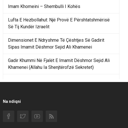
Imam Khomeini – Shembulli I Kohës
Lufta E Hezbollahut: Një Provë E Përshtatshmërisë
Së Tij Kundër Izraelit
Dimensionet E Ndryshme Të Çështjes Së Gadirit
Sipas Imamit Dëshmor Sejid Ali Khamenei
Gadir Khummi Në Fjalët E Imamit Dëshmor Sejid Ali
Khamenei (Allahu Ia Shenjtërofzë Sekretet)
Një Rend Rajonal I Udhëhequr Nga Irani Kundrejt Një
Rendi Rajonal Të Udhëhequr Nga Izraeli
Filmi I Shkurtër Iranian “Pasta Alfredo” Ka Udhëtuar
Na ndiqni
Për Në Shqipëri.
Si I Ndryshoi Rezistenca E Guximshme E Iranit