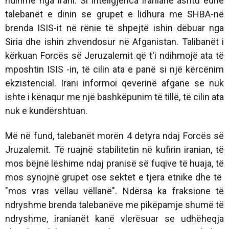
ndihmë nga Irani. Si inteligjenca iraniane ashtu edhe
talebanët e dinin se grupet e lidhura me SHBA-në
brenda ISIS-it në rënie të shpejtë ishin dëbuar nga
Siria dhe ishin zhvendosur në Afganistan. Talibanët i
kërkuan Forcës së Jeruzalemit që t'i ndihmojë ata të
mposhtin ISIS -in, të cilin ata e panë si një kërcënim
ekzistencial. Irani informoi qeverinë afgane se nuk
ishte i kënaqur me një bashkëpunim të tillë, të cilin ata
nuk e kundërshtuan.
Më në fund, talebanët morën 4 detyra ndaj Forcës së
Jruzalemit. Të ruajnë stabilitetin në kufirin iranian, të
mos bëjnë lëshime ndaj pranisë së fuqive të huaja, të
mos synojnë grupet ose sektet e tjera etnike dhe të
"mos vras vëllau vëllanë". Ndërsa ka fraksione të
ndryshme brenda talebanëve me pikëpamje shumë të
ndryshme, iranianët kanë vlerësuar se udhëheqja