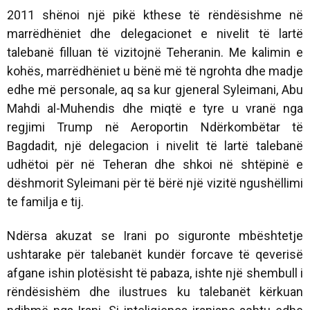
2011 shënoi një pikë kthese të rëndësishme në
marrëdhëniet dhe delegacionet e nivelit të lartë
talebanë filluan të vizitojnë Teheranin. Me kalimin e
kohës, marrëdhëniet u bënë më të ngrohta dhe madje
edhe më personale, aq sa kur gjeneral Syleimani, Abu
Mahdi al-Muhendis dhe miqtë e tyre u vranë nga
regjimi Trump në Aeroportin Ndërkombëtar të
Bagdadit, një delegacion i nivelit të lartë talebanë
udhëtoi për në Teheran dhe shkoi në shtëpinë e
dëshmorit Syleimani për të bërë një vizitë ngushëllimi
te familja e tij.
Ndërsa akuzat se Irani po siguronte mbështetje
ushtarake për talebanët kundër forcave të qeverisë
afgane ishin plotësisht të pabaza, ishte një shembull i
rëndësishëm dhe ilustrues ku talebanët kërkuan