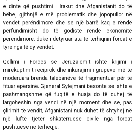
e dinte që pushtimi i Irakut dhe Afganistanit do të
bëhej gjithnjë e më problematik dhe jopopullor në
vendet perëndimore dhe se një barrë kaq e rëndë
përfundimisht do të godiste rëndë ekonomitë
perëndimore, duke i detyruar ata të tërhiqnin forcat e
tyre nga të dy vendet.
Qëllimi i Forcës së Jeruzalemit ishte krijimi i
mirëkuptimit reciprok dhe inkurajimi i grupeve më të
moderuara brenda talebanëve të fragmentuar për të
fituar epërsinë. Gjeneral Sylejmani besonte se ishte e
pashmangshme që fuqitë e huaja do të duhej të
largoheshin nga vendi në një moment dhe se, pas
çlirimit të vendit, Afganistani nuk duhet të shtyhej në
një luftë tjetër shkatërruese civile nga forcat
pushtuese në tërheqje.