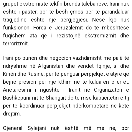
grupet ekstremiste tekfiri brenda talebanëve. Irani nuk
është i pastër, por të bësh çmos për të parandaluar
tragjedinë është një përgjegjësi. Nëse kjo nuk
funksionon, Forca e Jeruzalemit do të mbështesë
fuqishëm ata që i rezistojnë ekstremizmit dhe
terrorizmit.
Irani po punon dhe negocion vazhdimisht me palë të
ndryshme në Afganistan dhe vendet fqinje, si dhe
Kinën dhe Rusinë, për të penguar përpjekjet e atyre që
bëjnë presion për një kthim në të kaluarën e errët.
Anëtarësimi i ngushtë i Iranit në Organizatën e
Bashkëpunimit të Shangait do të rrisë kapacitetin e tij
për të koordinuar përpjekjet ndërkombëtare në këtë
drejtim.
Gjeneral Sylejani nuk është më me ne, por