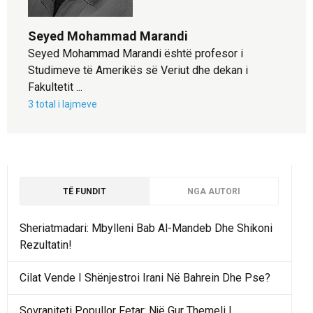
Seyed Mohammad Marandi
Seyed Mohammad Marandi është profesor i
Studimeve të Amerikës së Veriut dhe dekan i
Fakultetit ...
3 total i lajmeve
TË FUNDIT
NGA AUTORI
Sheriatmadari: Mbylleni Bab Al-Mandeb Dhe Shikoni
Rezultatin!
Cilat Vende I Shënjestroi Irani Në Bahrein Dhe Pse?
Sovraniteti Popullor Fetar: Një Gur Themeli I