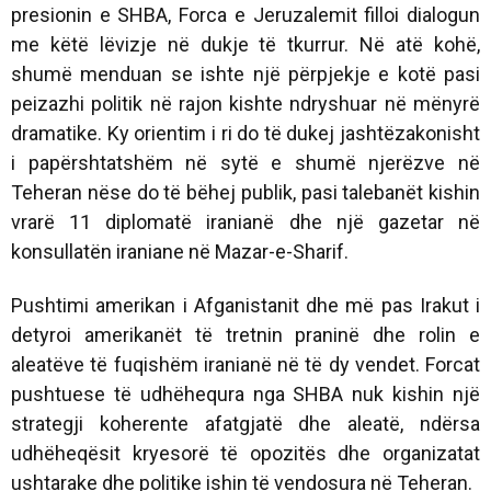
presionin e SHBA, Forca e Jeruzalemit filloi dialogun
me këtë lëvizje në dukje të tkurrur. Në atë kohë,
shumë menduan se ishte një përpjekje e kotë pasi
peizazhi politik në rajon kishte ndryshuar në mënyrë
dramatike. Ky orientim i ri do të dukej jashtëzakonisht
i papërshtatshëm në sytë e shumë njerëzve në
Teheran nëse do të bëhej publik, pasi talebanët kishin
vrarë 11 diplomatë iranianë dhe një gazetar në
konsullatën iraniane në Mazar-e-Sharif.
Pushtimi amerikan i Afganistanit dhe më pas Irakut i
detyroi amerikanët të tretnin praninë dhe rolin e
aleatëve të fuqishëm iranianë në të dy vendet. Forcat
pushtuese të udhëhequra nga SHBA nuk kishin një
strategji koherente afatgjatë dhe aleatë, ndërsa
udhëheqësit kryesorë të opozitës dhe organizatat
ushtarake dhe politike ishin të vendosura në Teheran.