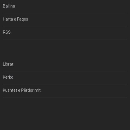
Ekuilibrat E Pushtetit Në Azinë Perëndimore?
Ballina
Hormuzi: Fillimi I Fundit Të Hegjemonisë Amerikane
Harta e Faqes
Për Çfarë Po Negocioni?
RSS
Librat
Kërko
Kushtet e Përdorimit
Kontakt
Të Drejtat e Autorit