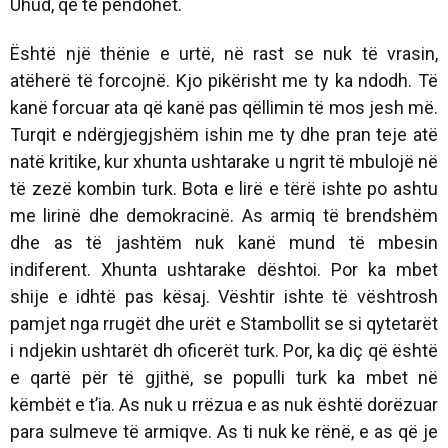
Uhud, që të pendohet.
Është një thënie e urtë, në rast se nuk të vrasin,
atëherë të forcojnë. Kjo pikërisht me ty ka ndodh. Të
kanë forcuar ata që kanë pas qëllimin të mos jesh më.
Turqit e ndërgjegjshëm ishin me ty dhe pran teje atë
natë kritike, kur xhunta ushtarake u ngrit të mbulojë në
të zezë kombin turk. Bota e lirë e tërë ishte po ashtu
me lirinë dhe demokracinë. As armiq të brendshëm
dhe as të jashtëm nuk kanë mund të mbesin
indiferent. Xhunta ushtarake dështoi. Por ka mbet
shije e idhtë pas kësaj. Vështir ishte të vështrosh
pamjet nga rrugët dhe urët e Stambollit se si qytetarët
i ndjekin ushtarët dh oficerët turk. Por, ka diç që është
e qartë për të gjithë, se populli turk ka mbet në
këmbët e t’ia. As nuk u rrëzua e as nuk është dorëzuar
para sulmeve të armiqve. As ti nuk ke rënë, e as që je