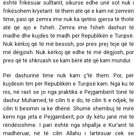
është frikësuar sulltanit, sikurse edhe unë sot nuk i
frikësohem kryetarit të them atë që e kam në zemrën
time, pasi që zemra ime nuk ka qetësi gjersa të thotë
atë që ajo e fsheh. Zemra ime fsheh dashuri të
madhe dhe kujdes të madh për Republikën e Turqisë.
Nuk kërkoj që të më besosh, por pres prej teje që të
më dëgjosh. Nuk kërkoj që edhe të më dëgjosh, por
pres që të shkruash se kam bërë atë që kam mundur.
Për dashurinë time nuk kam ç’të them. Por, për
kujdesin tim për Republikën e Turqisë kam. Nga ku të
nis, në rast se jo nga praktika e Pejgamberit tonë të
dashur Muhamed, të cilin ti e do, të cilin ti e ndjek, të
cilin ti besimin ia ke dhënë. Shumë shembuj të mirë
kemi nga jeta e Pejgamberit, por dy këtu janë më të
rëndësishme. I pari është nga shpallja e Kur’anit të
madhëruar, në të cilin Allahu i lartësuar cek se