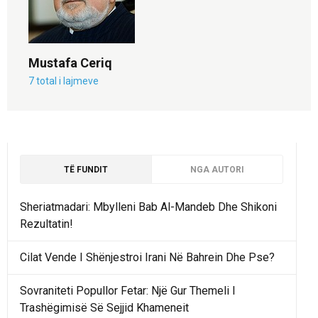
Mustafa Ceriq
7 total i lajmeve
TË FUNDIT
NGA AUTORI
Sheriatmadari: Mbylleni Bab Al-Mandeb Dhe Shikoni
Rezultatin!
Cilat Vende I Shënjestroi Irani Në Bahrein Dhe Pse?
Sovraniteti Popullor Fetar: Një Gur Themeli I
Trashëgimisë Së Sejjid Khameneit