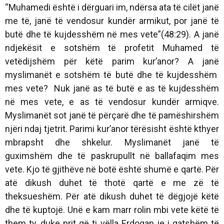
“Muhamedi është i dërguari im, ndërsa ata të cilët janë
me të, janë të vendosur kundër armikut, por janë të
butë dhe të kujdesshëm në mes vete”(48:29). A janë
ndjekësit e sotshëm të profetit Muhamed të
vetëdijshëm për këtë parim kur’anor? A janë
myslimanët e sotshëm të butë dhe të kujdesshëm
mes vete? Nuk janë as të butë e as të kujdesshëm
në mes vete, e as të vendosur kundër armiqve.
Myslimanët sot janë të përçarë dhe të pamëshirshëm
njëri ndaj tjetrit. Parimi kur’anor tërësisht është kthyer
mbrapsht dhe shkelur. Myslimanët janë të
guximshëm dhe të paskrupullt në ballafaqim mes
vete. Kjo të gjithëve në botë është shumë e qartë. Për
atë dikush duhet të thotë qartë e me zë të
theksueshëm. Për atë dikush duhet të dëgjojë këtë
dhe të kuptojë. Unë e kam marr rolin mbi vete këtë të
them ty, duke prit që ti vëlla Erdogan je i gatshëm të