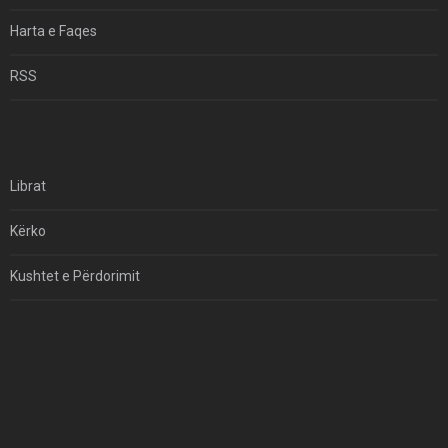
Hormuzi: Fillimi I Fundit Të Hegjemonisë Amerikane
Harta e Faqes
Për Çfarë Po Negocioni?
RSS
Librat
Kërko
Kushtet e Përdorimit
Kontakt
Të Drejtat e Autorit