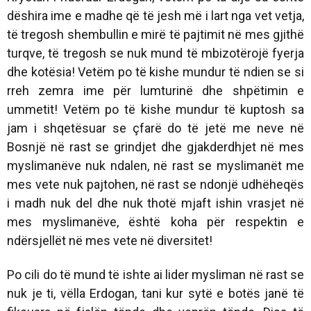
dëshira ime e madhe që të jesh më i lart nga vet vetja,
të tregosh shembullin e mirë të pajtimit në mes gjithë
turqve, të tregosh se nuk mund të mbizotërojë fyerja
dhe kotësia! Vetëm po të kishe mundur të ndien se si
rreh zemra ime për lumturinë dhe shpëtimin e
ummetit! Vetëm po të kishe mundur të kuptosh sa
jam i shqetësuar se çfarë do të jetë me neve në
Bosnjë në rast se grindjet dhe gjakderdhjet në mes
myslimanëve nuk ndalen, në rast se myslimanët me
mes vete nuk pajtohen, në rast se ndonjë udhëheqës
i madh nuk del dhe nuk thotë mjaft ishin vrasjet në
mes myslimanëve, është koha për respektin e
ndërsjellët në mes vete në diversitet!
Po cili do të mund të ishte ai lider mysliman në rast se
nuk je ti, vëlla Erdogan, tani kur sytë e botës janë të