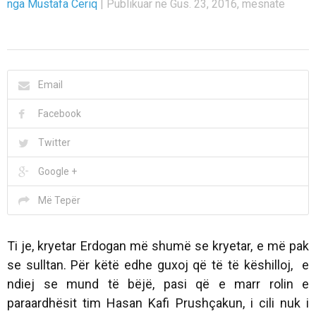
nga Mustafa Ceriq
|
Publikuar në Gus. 23, 2016, mesnatë
Email
Facebook
Twitter
Google +
Më Tepër
Ti je, kryetar Erdogan më shumë se kryetar, e më pak
se sulltan. Për këtë edhe guxoj që të të këshilloj, e
ndiej se mund të bëjë, pasi që e marr rolin e
paraardhësit tim Hasan Kafi Prushçakun, i cili nuk i