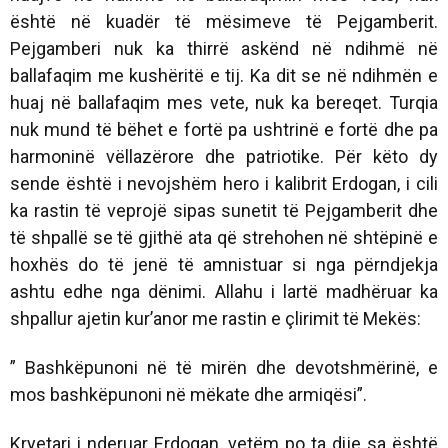
është në kuadër të mësimeve të Pejgamberit.
Pejgamberi nuk ka thirrë askënd në ndihmë në
ballafaqim me kushëritë e tij. Ka dit se në ndihmën e
huaj në ballafaqim mes vete, nuk ka bereqet. Turqia
nuk mund të bëhet e fortë pa ushtrinë e fortë dhe pa
harmoninë vëllazërore dhe patriotike. Për këto dy
sende është i nevojshëm hero i kalibrit Erdogan, i cili
ka rastin të veprojë sipas sunetit të Pejgamberit dhe
të shpallë se të gjithë ata që strehohen në shtëpinë e
hoxhës do të jenë të amnistuar si nga përndjekja
ashtu edhe nga dënimi. Allahu i lartë madhëruar ka
shpallur ajetin kur’anor me rastin e çlirimit të Mekës:
” Bashkëpunoni në të mirën dhe devotshmërinë, e
mos bashkëpunoni në mëkate dhe armiqësi”.
Kryetari i nderuar Erdogan, vetëm po ta dije sa është