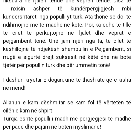
fiksuara në fjalën tënde dhe veprën tënde. Disa të
nxisin ashpër të kundërpërgjigjesh mbi
kundërshtarët nga populli yt turk. Ata thonë se do të
ndihmojnë me të madhe në këtë. Por, ka edhe të tillë
të cilët të përkujtojnë në fjalët dhe veprat e
pejgamberit tonë. Unë jam njëri nga ta, të cilët të
këshillojnë të ndjekësh shembullin e Pejgamberit, si
rrugë e sigurtë drejt suksesit në këtë dhe në botë
tjetër për popullin turk dhe për ummetin tonë!
I dashuri kryetar Erdogan, unë të thash atë që e kisha
në mend!
Allahun e kam dëshmitar se kam fol të vërtetën të
cilën e kam në shpirt!
Turqia është populli i madh me përgjegjësi të madhe
për paqe dhe pajtim në botën myslimane!