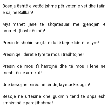
Bosnja është e vetëdijshme për veten e vet dhe fatin
e saj në Ballkan!
Myslimanët janë të shqetësuar me gjendjen e
ummetit(bashkësisë)!
Presin të shohin se çfarë do të bëjnë liderët e tyre!
Presin që liderët e tyre të mos i tradhtojnë!
Presin që mos t’i harrojnë dhe të mos i lenë në
mëshirën e armikut!
Unë besoj në mirësinë tënde, kryetar Erdogan!
Besojë në urtësinë dhe guximin tënd të shpallësh
amnistinë e përgjithshme!