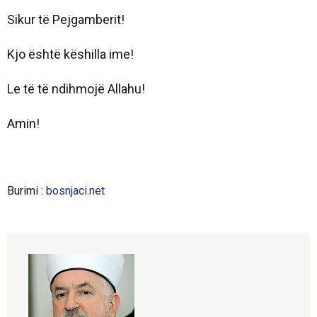
Sikur të Pejgamberit!
Kjo është këshilla ime!
Le të të ndihmojë Allahu!
Amin!
Burimi :
bosnjaci.net