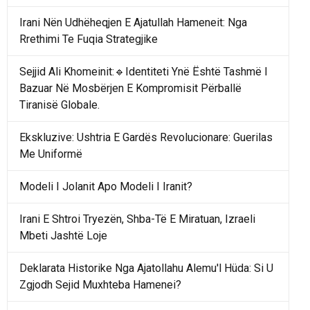
Irani Nën Udhëheqjen E Ajatullah Hameneit: Nga
Rrethimi Te Fuqia Strategjike
Sejjid Ali Khomeinit:🔹Identiteti Ynë Është Tashmë I
Bazuar Në Mosbërjen E Kompromisit Përballë
Tiranisë Globale.
Ekskluzive: Ushtria E Gardës Revolucionare: Guerilas
Me Uniformë
Modeli I Jolanit Apo Modeli I Iranit?
Irani E Shtroi Tryezën, Shba-Të E Miratuan, Izraeli
Mbeti Jashtë Loje
Deklarata Historike Nga Ajatollahu Alemu'l Hüda: Si U
Zgjodh Sejid Muxhteba Hamenei?