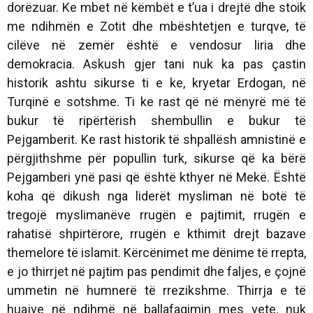
dorëzuar. Ke mbet në këmbët e t’ua i drejtë dhe stoik
me ndihmën e Zotit dhe mbështetjen e turqve, të
cilëve në zemër është e vendosur liria dhe
demokracia. Askush gjer tani nuk ka pas çastin
historik ashtu sikurse ti e ke, kryetar Erdogan, në
Turqinë e sotshme. Ti ke rast që në mënyrë më të
bukur të ripërtërish shembullin e bukur të
Pejgamberit. Ke rast historik të shpallësh amnistinë e
përgjithshme për popullin turk, sikurse që ka bërë
Pejgamberi ynë pasi që është kthyer në Mekë. Është
koha që dikush nga liderët mysliman në botë të
tregojë myslimanëve rrugën e pajtimit, rrugën e
rahatisë shpirtërore, rrugën e kthimit drejt bazave
themelore të islamit. Kërcënimet me dënime të rrepta,
e jo thirrjet në pajtim pas pendimit dhe faljes, e çojnë
ummetin në humnerë të rrezikshme. Thirrja e të
huajve në ndihmë në ballafaqimin mes vete, nuk