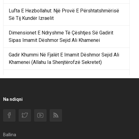
Lufta E Hezbollahut: Një Provë E Përshtatshmërisë
Së Tij Kundër Izraelit
Dimensionet E Ndryshme Të Çështjes Së Gadirit
Sipas Imamit Dëshmor Sejid Ali Khamenei
Gadir Khummi Në Fjalët E Imamit Dëshmor Sejid Ali
Khamenei (Allahu Ia Shenjtërofzë Sekretet)
Një Rend Rajonal I Udhëhequr Nga Irani Kundrejt Një
Rendi Rajonal Të Udhëhequr Nga Izraeli
Filmi I Shkurtër Iranian “Pasta Alfredo” Ka Udhëtuar
Na ndiqni
Për Në Shqipëri.
Si I Ndryshoi Rezistenca E Guximshme E Iranit
Ekuilibrat E Pushtetit Në Azinë Perëndimore?
Ballina