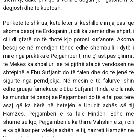
dëgjosh dhe të kuptosh.
Për këtë të shkruaj këtë letër si këshillë e imja, pasi që
akoma besoj në Erdoganin , i cili ka zemër dhe shpirt, i
cili di çfarë do të thotë kjo porosi kur’anore. Akoma
besoj se në mendjen tënde edhe shembulli i dytë i
mirë nga praktika e Pejgamberit, me ç’rast pas çlirimit
të Mekës ka shpallur se të gjithë ata që vendosen në
shtëpinë e Ebu Sufjanit do të falen dhe do të jenë të
sigurtë nga përndjekja. Në mesin e të falurve ishin
edhe gruaja famëkeqe e Ebu Sufjanit Hinda, e cila nuk
ka mundur të besoj se Pejgamberi do të e fal pas tërë
asaj që ka bërë në betejën e Uhudit axhës së tij
Hamzës. Pejgamberi e ka falë Hindën. Edhe më
shumë se kjo, Pejgamberi e ka thirrë Vahshin e zi, i cili
e ka qëlluar për vdekje axhën e tij, hazreti Hamzën në