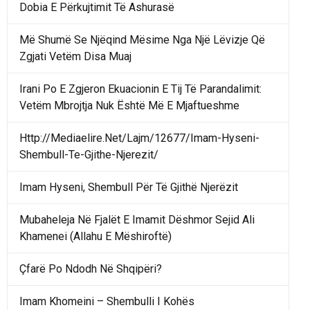
Dobia E Përkujtimit Të Ashurasë
Më Shumë Se Njëqind Mësime Nga Një Lëvizje Që
Zgjati Vetëm Disa Muaj
Irani Po E Zgjeron Ekuacionin E Tij Të Parandalimit:
Vetëm Mbrojtja Nuk Është Më E Mjaftueshme
Http://Mediaelire.Net/Lajm/12677/Imam-Hyseni-
Shembull-Te-Gjithe-Njerezit/
Imam Hyseni, Shembull Për Të Gjithë Njerëzit
Mubaheleja Në Fjalët E Imamit Dëshmor Sejid Ali
Khamenei (Allahu E Mëshiroftë)
Çfarë Po Ndodh Në Shqipëri?
Imam Khomeini – Shembulli I Kohës