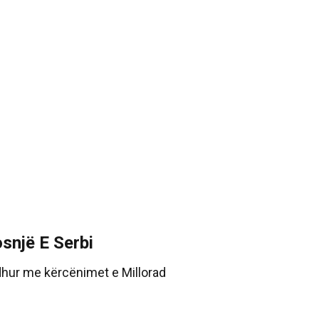
snjë E Serbi
dhur me kërcënimet e Millorad