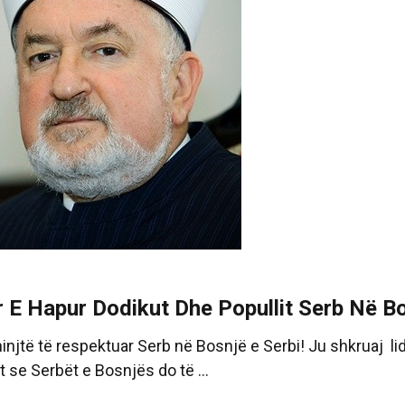
r E Hapur Dodikut Dhe Popullit Serb Në Bo
njtë të respektuar Serb në Bosnjë e Serbi! Ju shkruaj li
 se Serbët e Bosnjës do të ...