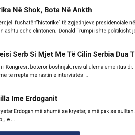
ika Në Shok, Bota Në Ankth
rcjell fushatën”historike” të zgjedhjeve presidenciale n
 ashtu edhe clintonen. Donald Trumpi ishte politikisht jo k
reisi Serb Si Mjet Me Të Cilin Serbia Dua 
ri i Kongresit botëror boshnjak, reis ul ulema emeritus dr
 më të rrepta me rastin e intervistës ...
illa Ime Erdoganit
 kryetar Erdogan më shumë se kryetar, e më pak se sulltan.
j, e ...