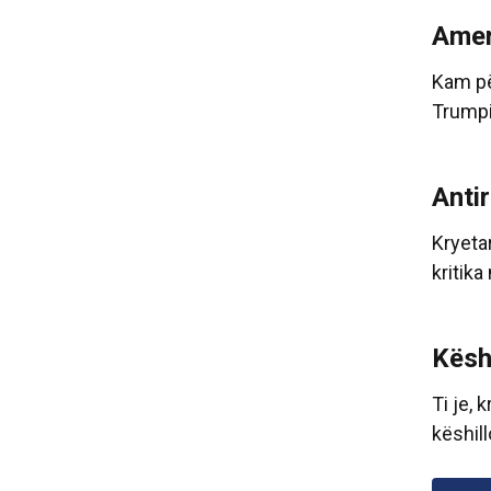
Amer
Kam pë
Trumpin
Anti
Kryeta
kritika
Kësh
Ti je,
këshillo