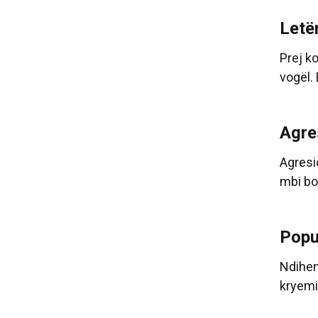
Letë
Prej k
vogël. 
Agre
Agresi
mbi bo
Popul
Ndihem 
kryemin