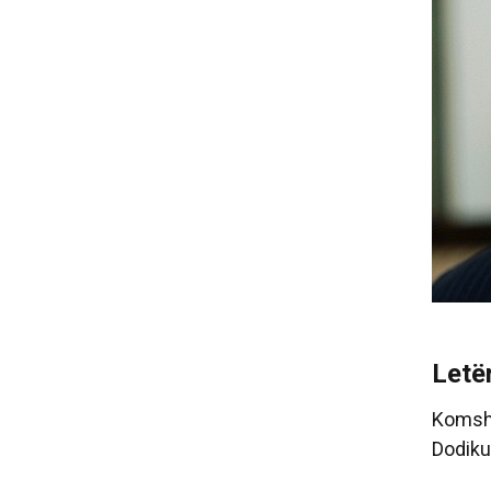
Letë
Komshi
Dodikut