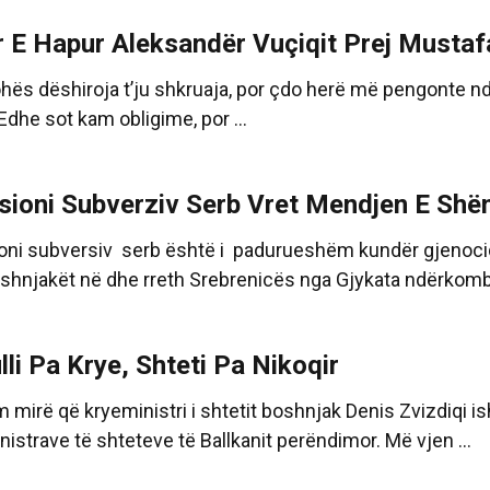
r E Hapur Aleksandër Vuçiqit Prej Mustafa
ohës dëshiroja t’ju shkruaja, por çdo herë më pengonte nd
Edhe sot kam obligime, por ...
sioni Subverziv Serb Vret Mendjen E Sh
oni subversiv serb është i padurueshëm kundër gjenocidi
shnjakët në dhe rreth Srebrenicës nga Gjykata ndërkombë
li Pa Krye, Shteti Pa Nikoqir
mirë që kryeministri i shtetit boshnjak Denis Zvizdiqi isht
istrave të shteteve të Ballkanit perëndimor. Më vjen ...