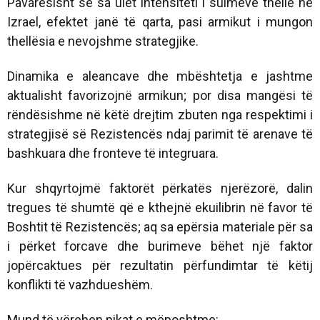
Pavarësisht se sa ulet intensiteti i sulmeve thellë në
Izrael, efektet janë të qarta, pasi armikut i mungon
thellësia e nevojshme strategjike.
Dinamika e aleancave dhe mbështetja e jashtme
aktualisht favorizojnë armikun; por disa mangësi të
rëndësishme në këtë drejtim zbuten nga respektimi i
strategjisë së Rezistencës ndaj parimit të arenave të
bashkuara dhe fronteve të integruara.
Kur shqyrtojmë faktorët përkatës njerëzorë, dalin
tregues të shumtë që e kthejnë ekuilibrin në favor të
Boshtit të Rezistencës; aq sa epërsia materiale për sa
i përket forcave dhe burimeve bëhet një faktor
jopërcaktues për rezultatin përfundimtar të këtij
konflikti të vazhdueshëm.
Mund të vërehen pikat e mëposhtme: