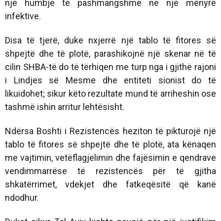
një humbje të pashmangshme në një mënyrë
infektive.
Disa të tjerë, duke nxjerrë një tablo të fitores së
shpejtë dhe të plotë, parashikojnë një skenar në të
cilin SHBA-të do të tërhiqen me turp nga i gjithë rajoni
i Lindjes së Mesme dhe entiteti sionist do të
likuidohet; sikur këto rezultate mund të arriheshin ose
tashmë ishin arritur lehtësisht.
Ndërsa Boshti i Rezistencës heziton të pikturojë një
tablo të fitores së shpejtë dhe të plotë, ata kënaqen
me vajtimin, vetëflagjelimin dhe fajësimin e qendrave
vendimmarrëse të rezistencës për të gjitha
shkatërrimet, vdekjet dhe fatkeqësitë që kanë
ndodhur.