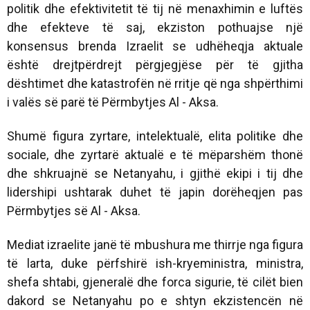
politik dhe efektivitetit të tij në menaxhimin e luftës
dhe efekteve të saj, ekziston pothuajse një
konsensus brenda Izraelit se udhëheqja aktuale
është drejtpërdrejt përgjegjëse për të gjitha
dështimet dhe katastrofën në rritje që nga shpërthimi
i valës së parë të Përmbytjes Al - Aksa.
Shumë figura zyrtare, intelektualë, elita politike dhe
sociale, dhe zyrtarë aktualë e të mëparshëm thonë
dhe shkruajnë se Netanyahu, i gjithë ekipi i tij dhe
lidershipi ushtarak duhet të japin dorëheqjen pas
Përmbytjes së Al - Aksa.
Mediat izraelite janë të mbushura me thirrje nga figura
të larta, duke përfshirë ish-kryeministra, ministra,
shefa shtabi, gjeneralë dhe forca sigurie, të cilët bien
dakord se Netanyahu po e shtyn ekzistencën në