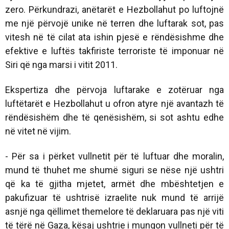
zero. Përkundrazi, anëtarët e Hezbollahut po luftojnë
me një përvojë unike në terren dhe luftarak sot, pas
vitesh në të cilat ata ishin pjesë e rëndësishme dhe
efektive e luftës takfiriste terroriste të imponuar në
Siri që nga marsi i vitit 2011.
Ekspertiza dhe përvoja luftarake e zotëruar nga
luftëtarët e Hezbollahut u ofron atyre një avantazh të
rëndësishëm dhe të qenësishëm, si sot ashtu edhe
në vitet në vijim.
- Për sa i përket vullnetit për të luftuar dhe moralin,
mund të thuhet me shumë siguri se nëse një ushtri
që ka të gjitha mjetet, armët dhe mbështetjen e
pakufizuar të ushtrisë izraelite nuk mund të arrijë
asnjë nga qëllimet themelore të deklaruara pas një viti
të tërë në Gaza, kësaj ushtrie i mungon vullneti për të