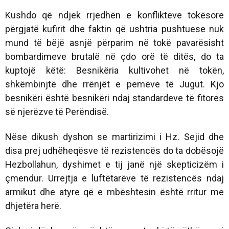
Kushdo që ndjek rrjedhën e konflikteve tokësore
përgjatë kufirit dhe faktin që ushtria pushtuese nuk
mund të bëjë asnjë përparim në tokë pavarësisht
bombardimeve brutalë në çdo orë të ditës, do ta
kuptojë këtë: Besnikëria kultivohet në tokën,
shkëmbinjtë dhe rrënjët e pemëve të Jugut. Kjo
besnikëri është besnikëri ndaj standardeve të fitores
së njerëzve të Perëndisë.
Nëse dikush dyshon se martirizimi i Hz. Sejid dhe
disa prej udhëheqësve të rezistencës do ta dobësojë
Hezbollahun, dyshimet e tij janë një skepticizëm i
çmendur. Urrejtja e luftëtarëve të rezistencës ndaj
armikut dhe atyre që e mbështesin është rritur me
dhjetëra herë.