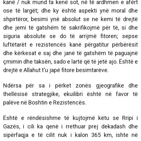
kanë / nuk mund ta kenë sot, në të ardhmen e afërt
ose të largët; dhe ky është aspekti ynë moral dhe
shpirtëror, besimi ynë absolut se ne kemi të drejtë
dhe jemi të gatshëm të sakrifikojmë për të, si dhe
siguria absolute se do të arrijmë fitoren; sepse
luftëtarët e rezistencës kanë përgatitur përbërësit
dhe kërkesat e saj dhe janë të gatshëm të paguajnë
çmimin dhe taksën, sado e lartë që të jetë ajo. Është e
drejtë e Allahut t'u japë fitore besimtarëve.
Ndërsa për sa i përket zonës gjeografike dhe
thellësisë strategjike, ekuilibri është në favor të
palëve në Boshtin e Rezistencës.
Është e rëndësishme të kujtojmë këtu se Rripi i
Gazës, i cili ka qenë i rrethuar prej dekadash dhe
sipërfaqja e të cilit nuk i kalon 365 km, ishte në