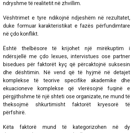
ndryshme të realitetit në zhvillim.
Vështrimet e tyre ndikojnë ndjeshëm në rezultatet,
duke formuar karakteristikat e fazës përfundimtare
në çdo konflikt.
Është thelbësore të krijohet një mirëkuptim i
ndërsjellë me çdo lexues, intervistues ose partner
bisedues për faktorët kyç që përcaktojnë suksesin
dhe dështimin. Në vend që të hyjmë në detajet
komplekse të teorive specifike akademike dhe
ekuacioneve komplekse që vlerësojnë fuqinë e
përgjithshme të një shteti ose organizate, ne mund të
theksojmë shkurtimisht faktorët kryesorë të
përfshirë.
Këta faktorë mund të kategorizohen në dy