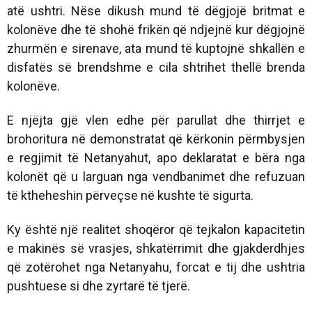
atë ushtri. Nëse dikush mund të dëgjojë britmat e
kolonëve dhe të shohë frikën që ndjejnë kur dëgjojnë
zhurmën e sirenave, ata mund të kuptojnë shkallën e
disfatës së brendshme e cila shtrihet thellë brenda
kolonëve.
E njëjta gjë vlen edhe për parullat dhe thirrjet e
brohoritura në demonstratat që kërkonin përmbysjen
e regjimit të Netanyahut, apo deklaratat e bëra nga
kolonët që u larguan nga vendbanimet dhe refuzuan
të ktheheshin përveçse në kushte të sigurta.
Ky është një realitet shoqëror që tejkalon kapacitetin
e makinës së vrasjes, shkatërrimit dhe gjakderdhjes
që zotërohet nga Netanyahu, forcat e tij dhe ushtria
pushtuese si dhe zyrtarë të tjerë.