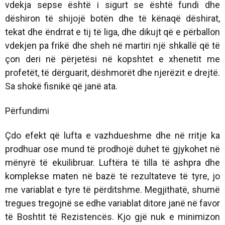
vdekja sepse është i sigurt se është fundi dhe
dëshiron të shijojë botën dhe të kënaqë dëshirat,
tekat dhe ëndrrat e tij të liga, dhe dikujt që e përballon
vdekjen pa frikë dhe sheh në martiri një shkallë që të
çon deri në përjetësi në kopshtet e xhenetit me
profetët, të dërguarit, dëshmorët dhe njerëzit e drejtë.
Sa shokë fisnikë që janë ata.
Përfundimi
Çdo efekt që lufta e vazhdueshme dhe në rritje ka
prodhuar ose mund të prodhojë duhet të gjykohet në
mënyrë të ekuilibruar. Luftëra të tilla të ashpra dhe
komplekse maten në bazë të rezultateve të tyre, jo
me variablat e tyre të përditshme. Megjithatë, shumë
tregues tregojnë se edhe variablat ditore janë në favor
të Boshtit të Rezistencës. Kjo gjë nuk e minimizon