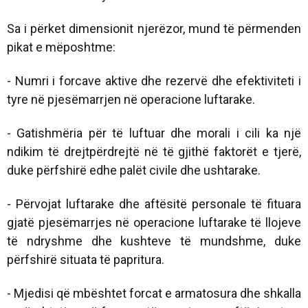
Sa i përket dimensionit njerëzor, mund të përmenden
pikat e mëposhtme:
- Numri i forcave aktive dhe rezervë dhe efektiviteti i
tyre në pjesëmarrjen në operacione luftarake.
- Gatishmëria për të luftuar dhe morali i cili ka një
ndikim të drejtpërdrejtë në të gjithë faktorët e tjerë,
duke përfshirë edhe palët civile dhe ushtarake.
- Përvojat luftarake dhe aftësitë personale të fituara
gjatë pjesëmarrjes në operacione luftarake të llojeve
të ndryshme dhe kushteve të mundshme, duke
përfshirë situata të papritura.
- Mjedisi që mbështet forcat e armatosura dhe shkalla