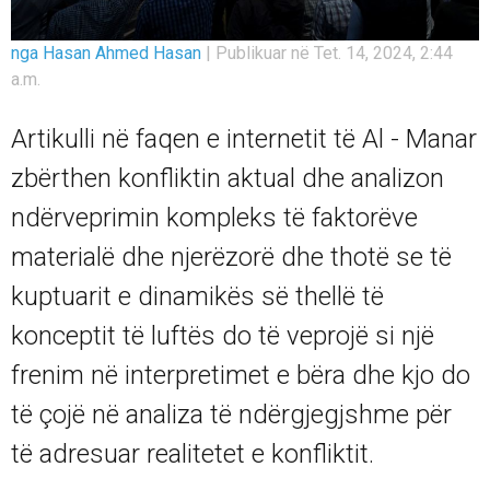
nga Hasan Ahmed Hasan
|
Publikuar në Tet. 14, 2024, 2:44
a.m.
Artikulli në faqen e internetit të Al - Manar
zbërthen konfliktin aktual dhe analizon
ndërveprimin kompleks të faktorëve
materialë dhe njerëzorë dhe thotë se të
kuptuarit e dinamikës së thellë të
konceptit të luftës do të veprojë si një
frenim në interpretimet e bëra dhe kjo do
të çojë në analiza të ndërgjegjshme për
të adresuar realitetet e konfliktit.