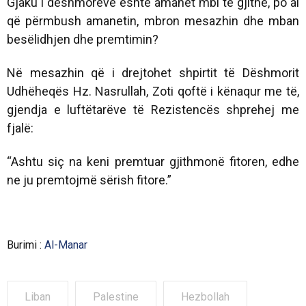
Gjaku i dëshmorëve është amanet mbi të gjithë, po ai
që përmbush amanetin, mbron mesazhin dhe mban
besëlidhjen dhe premtimin?
Në mesazhin që i drejtohet shpirtit të Dëshmorit
Udhëheqës Hz. Nasrullah, Zoti qoftë i kënaqur me të,
gjendja e luftëtarëve të Rezistencës shprehej me
fjalë:
“Ashtu siç na keni premtuar gjithmonë fitoren, edhe
ne ju premtojmë sërish fitore.”
Burimi :
Al-Manar
Liban
Palestine
Hezbollah