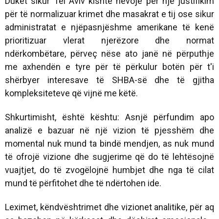
Duket sikur Tel Aviv kishte nevojë për një justifikim
për të normalizuar krimet dhe masakrat e tij ose sikur
administratat e njëpasnjëshme amerikane të kenë
prioritizuar vlerat njerëzore dhe normat
ndërkombëtare, përveç nëse ato janë në përputhje
me axhendën e tyre për të përkulur botën për t'i
shërbyer interesave të SHBA-së dhe të gjitha
kompleksiteteve që vijnë me këtë.
Shkurtimisht, është kështu: Asnjë përfundim apo
analizë e bazuar në një vizion të pjesshëm dhe
momental nuk mund ta bindë mendjen, as nuk mund
të ofrojë vizione dhe sugjerime që do të lehtësojnë
vuajtjet, do të zvogëlojnë humbjet dhe nga të cilat
mund të përfitohet dhe të ndërtohen ide.
Leximet, këndvështrimet dhe vizionet analitike, për aq