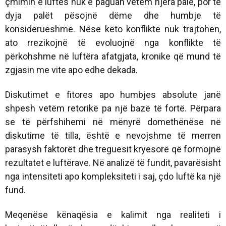
çmimin e luftës nuk e paguan vetëm njëra palë, por të
dyja palët pësojnë dëme dhe humbje të
konsiderueshme. Nëse këto konflikte nuk trajtohen,
ato rrezikojnë të evoluojnë nga konflikte të
përkohshme në luftëra afatgjata, kronike që mund të
zgjasin me vite apo edhe dekada.
Diskutimet e fitores apo humbjes absolute janë
shpesh vetëm retorikë pa një bazë të fortë. Përpara
se të përfshihemi në mënyrë domethënëse në
diskutime të tilla, është e nevojshme të merren
parasysh faktorët dhe treguesit kryesorë që formojnë
rezultatet e luftërave. Në analizë të fundit, pavarësisht
nga intensiteti apo kompleksiteti i saj, çdo luftë ka një
fund.
Meqenëse kënaqësia e kalimit nga realiteti i