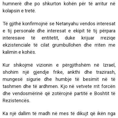
humnerë dhe po shkurton kohën për të arritur në
kolapsin e tretë.
Të gjithë konfirmojnë se Netanyahu vendos interesat
e tij personale dhe interesat e ekipit të tij përpara
interesave të entitetit, duke krijuar rreziqe
ekzistenciale të cilat grumbullohen dhe rriten me
kalimin e kohës.
Kur shikojmë vizionin e përgjithshëm në Izrael,
shohim një gjendje frike, ankthi dhe trazirash,
mungesë sigurie dhe humbje të besimit në të
tashmen dhe të ardhmen. Kjo në vetvete rrit forcën
dhe vendosmërinë që zotërojnë partitë e Boshtit të
Rezistencës.
Ka një dallim të madh në mes të dikujt që ikën nga