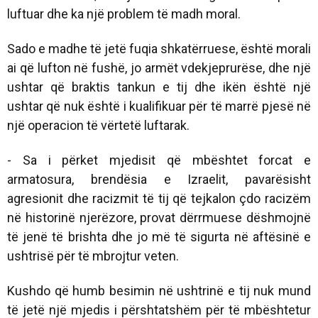
luftuar dhe ka një problem të madh moral.
Sado e madhe të jetë fuqia shkatërruese, është morali
ai që lufton në fushë, jo armët vdekjeprurëse, dhe një
ushtar që braktis tankun e tij dhe ikën është një
ushtar që nuk është i kualifikuar për të marrë pjesë në
një operacion të vërtetë luftarak.
- Sa i përket mjedisit që mbështet forcat e
armatosura, brendësia e Izraelit, pavarësisht
agresionit dhe racizmit të tij që tejkalon çdo racizëm
në historinë njerëzore, provat dërrmuese dëshmojnë
të jenë të brishta dhe jo më të sigurta në aftësinë e
ushtrisë për të mbrojtur veten.
Kushdo që humb besimin në ushtrinë e tij nuk mund
të jetë një mjedis i përshtatshëm për të mbështetur