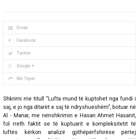
Email
Facebook
Twitter
Google +
Më Tepër
Shkrimi me titull “Lufta mund të kuptohet nga fundi i
saj, e jo nga ditarët e saj të ndryshueshëm”, botuar në
Al - Manar, me nënshkrimin e Hasan Ahmet Hasanit,
fol rreth faktit se të kuptuarit e kompleksitetit të
luftës kërkon analizë gjithëpërfshirëse përtej