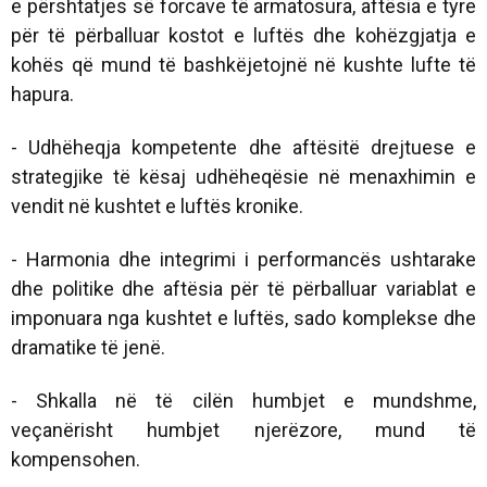
e përshtatjes së forcave të armatosura, aftësia e tyre
për të përballuar kostot e luftës dhe kohëzgjatja e
kohës që mund të bashkëjetojnë në kushte lufte të
hapura.
- Udhëheqja kompetente dhe aftësitë drejtuese e
strategjike të kësaj udhëheqësie në menaxhimin e
vendit në kushtet e luftës kronike.
- Harmonia dhe integrimi i performancës ushtarake
dhe politike dhe aftësia për të përballuar variablat e
imponuara nga kushtet e luftës, sado komplekse dhe
dramatike të jenë.
- Shkalla në të cilën humbjet e mundshme,
veçanërisht humbjet njerëzore, mund të
kompensohen.