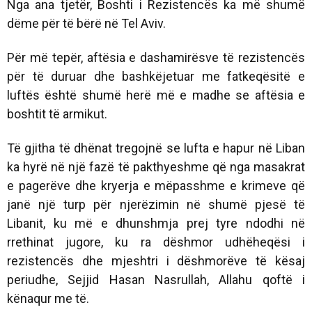
Nga ana tjetër, Boshti i Rezistencës ka më shumë
dëme për të bërë në Tel Aviv.
Për më tepër, aftësia e dashamirësve të rezistencës
për të duruar dhe bashkëjetuar me fatkeqësitë e
luftës është shumë herë më e madhe se aftësia e
boshtit të armikut.
Të gjitha të dhënat tregojnë se lufta e hapur në Liban
ka hyrë në një fazë të pakthyeshme që nga masakrat
e pagerëve dhe kryerja e mëpasshme e krimeve që
janë një turp për njerëzimin në shumë pjesë të
Libanit, ku më e dhunshmja prej tyre ndodhi në
rrethinat jugore, ku ra dëshmor udhëheqësi i
rezistencës dhe mjeshtri i dëshmorëve të kësaj
periudhe, Sejjid Hasan Nasrullah, Allahu qoftë i
kënaqur me të.