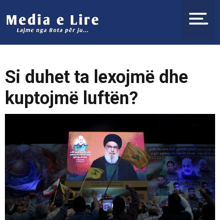
Si duhet ta lexojmë dhe
kuptojmë luftën?