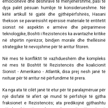
emocioneve dhe dëshirave të menjëhershme, pasi të
dyja palët pësuan humbje të konsiderueshme. Në
këtë artikull të gjatë dhe gjithëpërfshirës, ​​Hasani
thekson se pavarësisht epërsisë materiale të entitetit
sionist në aspektin e armëve dhe përparimeve
teknologjike, Boshti i Rezistencës ka avantazhe kritike
në shpirtin njerëzor, bindjen morale dhe thellësinë
strategjike të nevojshme për të arritur fitoren.
Në mes të konfliktit të vazhdueshëm dhe kompleks
në mes të Boshtit të Rezistencës dhe koalicionit
Sionist - Amerikano - Atlantik, disa prej nesh janë të
nxituar për të arritur në përfundime të prera.
Ka nga ata të cilët janë të etur për të paralajmëruar për
një disfatë të afërt që mund të përfshijë të gjitha
fraksionet e Rezistencës; ata predikojnë gjithashtu