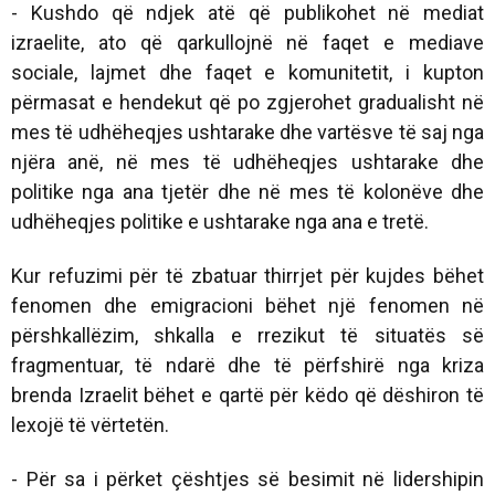
- Kushdo që ndjek atë që publikohet në mediat
izraelite, ato që qarkullojnë në faqet e mediave
sociale, lajmet dhe faqet e komunitetit, i kupton
përmasat e hendekut që po zgjerohet gradualisht në
mes të udhëheqjes ushtarake dhe vartësve të saj nga
njëra anë, në mes të udhëheqjes ushtarake dhe
politike nga ana tjetër dhe në mes të kolonëve dhe
udhëheqjes politike e ushtarake nga ana e tretë.
Kur refuzimi për të zbatuar thirrjet për kujdes bëhet
fenomen dhe emigracioni bëhet një fenomen në
përshkallëzim, shkalla e rrezikut të situatës së
fragmentuar, të ndarë dhe të përfshirë nga kriza
brenda Izraelit bëhet e qartë për këdo që dëshiron të
lexojë të vërtetën.
- Për sa i përket çështjes së besimit në lidershipin