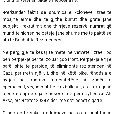
-Përkundër faktit se shumica e kolonëve izraelitë
mbajnë armë dhe të gjithë burrat dhe gratë janë
subjekt i rekrutimit dhe thirrjeve rezervë, numrat që
mund të hidhen në betejë janë shumë më të paktë se
ato të Boshtit të Rezistencës.
Në përgjigje të kësaj të mete në vetvete, Izraeli po
bën përpjekje për të izoluar çdo front. Përpjekja e tij e
parë ishte të përpiqej të eliminonte rezistencën në
Gaza për rreth një vit, dhe në këtë pikë, rëndësia e
hyrjes së fronteve mbështetëse në zonën e
operacionit, veçanërisht e Hezbollahut, e cila ka qenë
pjesë e saj që nga e nesërmja e përmbytjes së Al-
Aksa, pra 8 tetor 2024 e deri më sot, bëhet e qartë.
Cilado qoftë shkalla e krimeve që forcat pushtuese