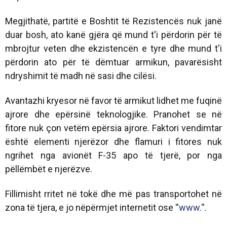
Megjithatë, partitë e Boshtit të Rezistencës nuk janë
duar bosh, ato kanë gjëra që mund t'i përdorin për të
mbrojtur veten dhe ekzistencën e tyre dhe mund t'i
përdorin ato për të dëmtuar armikun, pavarësisht
ndryshimit të madh në sasi dhe cilësi.
Avantazhi kryesor në favor të armikut lidhet me fuqinë
ajrore dhe epërsinë teknologjike. Pranohet se në
fitore nuk çon vetëm epërsia ajrore. Faktori vendimtar
është elementi njerëzor dhe flamuri i fitores nuk
ngrihet nga avionët F-35 apo të tjerë, por nga
pëllëmbët e njerëzve.
Fillimisht rritet në tokë dhe më pas transportohet në
zona të tjera, e jo nëpërmjet internetit ose ''
www.
''.