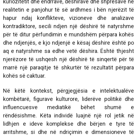
kuriozitetit dhe ëndrrave, dëshirave dhe shpresave në
realitetin e panjohur të së ardhmes i bën njerëzit të
hapur ndaj konflikteve, vizioneve dhe analizave
kontradiktore, secili ndjen një dëshirë të natyrshme
për të ditur përfundimin e mundshëm përpara kohës
dhe ndjenjës, e kjo ndjenjë e kësaj dëshire është po
aq e natyrshme sa edhe vetë dëshira. Është thjesht
njerëzore të ushqesh një dëshirë të sinqertë për të
marrë një paraqitje të shkurtër të rezultatit përpara
kohës së caktuar.
Në këtë kontekst, përgjegjësia e intelektualëve
kombëtarë, figurave kulturore, liderëve politikë dhe
influencuesve mediatikë bëhet shumë e
rëndësishme. Këta individë luajnë një rol jetik në
lidhjen e ideve komplekse dhe bërjen e tyre të
arritshme, si dhe në ndriçimin e dimensioneve të