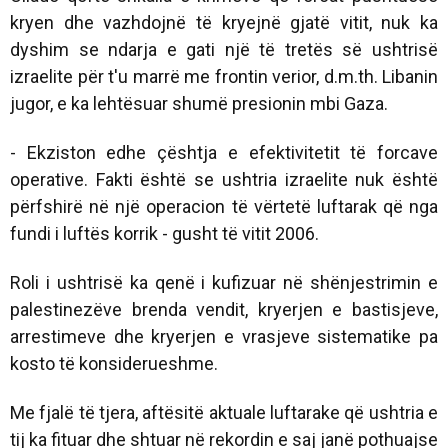
kryen dhe vazhdojnë të kryejnë gjatë vitit, nuk ka
dyshim se ndarja e gati një të tretës së ushtrisë
izraelite për t'u marrë me frontin verior, d.m.th. Libanin
jugor, e ka lehtësuar shumë presionin mbi Gaza.
- Ekziston edhe çështja e efektivitetit të forcave
operative. Fakti është se ushtria izraelite nuk është
përfshirë në një operacion të vërtetë luftarak që nga
fundi i luftës korrik - gusht të vitit 2006.
Roli i ushtrisë ka qenë i kufizuar në shënjestrimin e
palestinezëve brenda vendit, kryerjen e bastisjeve,
arrestimeve dhe kryerjen e vrasjeve sistematike pa
kosto të konsiderueshme.
Me fjalë të tjera, aftësitë aktuale luftarake që ushtria e
tij ka fituar dhe shtuar në rekordin e saj janë pothuajse