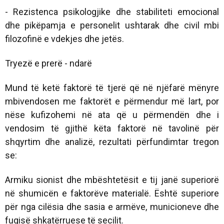
- Rezistenca psikologjike dhe stabiliteti emocional
dhe pikëpamja e personelit ushtarak dhe civil mbi
filozofinë e vdekjes dhe jetës.
Tryezë e prerë - ndarë
Mund të ketë faktorë të tjerë që në njëfarë mënyre
mbivendosen me faktorët e përmendur më lart, por
nëse kufizohemi në ata që u përmendën dhe i
vendosim të gjithë këta faktorë në tavolinë për
shqyrtim dhe analizë, rezultati përfundimtar tregon
se:
Armiku sionist dhe mbështetësit e tij janë superiorë
në shumicën e faktorëve materialë. Është superiore
për nga cilësia dhe sasia e armëve, municioneve dhe
fuqisë shkatërruese të secilit.