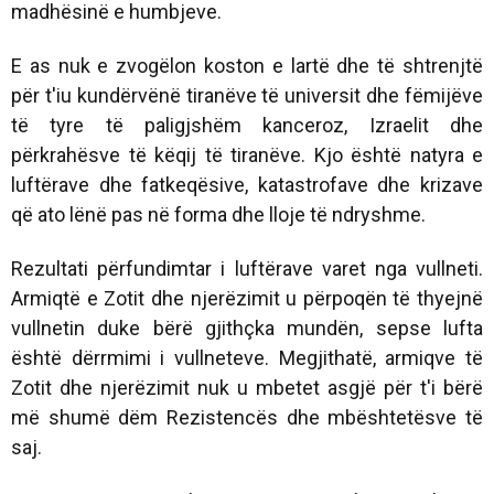
madhësinë e humbjeve.
E as nuk e zvogëlon koston e lartë dhe të shtrenjtë
për t'iu kundërvënë tiranëve të universit dhe fëmijëve
të tyre të paligjshëm kanceroz, Izraelit dhe
përkrahësve të këqij të tiranëve. Kjo është natyra e
luftërave dhe fatkeqësive, katastrofave dhe krizave
që ato lënë pas në forma dhe lloje të ndryshme.
Rezultati përfundimtar i luftërave varet nga vullneti.
Armiqtë e Zotit dhe njerëzimit u përpoqën të thyejnë
vullnetin duke bërë gjithçka mundën, sepse lufta
është dërrmimi i vullneteve. Megjithatë, armiqve të
Zotit dhe njerëzimit nuk u mbetet asgjë për t'i bërë
më shumë dëm Rezistencës dhe mbështetësve të
saj.