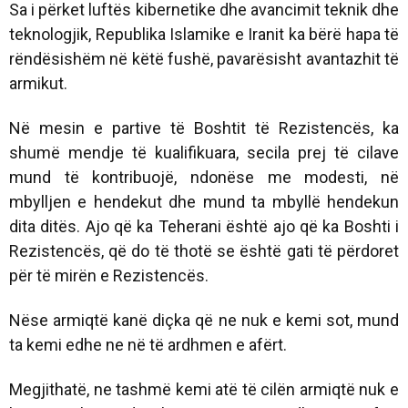
Sa i përket luftës kibernetike dhe avancimit teknik dhe
teknologjik, Republika Islamike e Iranit ka bërë hapa të
rëndësishëm në këtë fushë, pavarësisht avantazhit të
armikut.
Në mesin e partive të Boshtit të Rezistencës, ka
shumë mendje të kualifikuara, secila prej të cilave
mund të kontribuojë, ndonëse me modesti, në
mbylljen e hendekut dhe mund ta mbyllë hendekun
dita ditës. Ajo që ka Teherani është ajo që ka Boshti i
Rezistencës, që do të thotë se është gati të përdoret
për të mirën e Rezistencës.
Nëse armiqtë kanë diçka që ne nuk e kemi sot, mund
ta kemi edhe ne në të ardhmen e afërt.
Megjithatë, ne tashmë kemi atë të cilën armiqtë nuk e