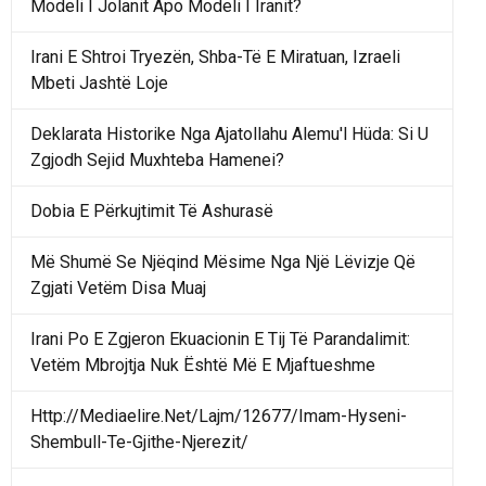
Modeli I Jolanit Apo Modeli I Iranit?
Irani E Shtroi Tryezën, Shba-Të E Miratuan, Izraeli
Mbeti Jashtë Loje
Deklarata Historike Nga Ajatollahu Alemu'l Hüda: Si U
Zgjodh Sejid Muxhteba Hamenei?
Dobia E Përkujtimit Të Ashurasë
Më Shumë Se Njëqind Mësime Nga Një Lëvizje Që
Zgjati Vetëm Disa Muaj
Irani Po E Zgjeron Ekuacionin E Tij Të Parandalimit:
Vetëm Mbrojtja Nuk Është Më E Mjaftueshme
Http://Mediaelire.Net/Lajm/12677/Imam-Hyseni-
Shembull-Te-Gjithe-Njerezit/