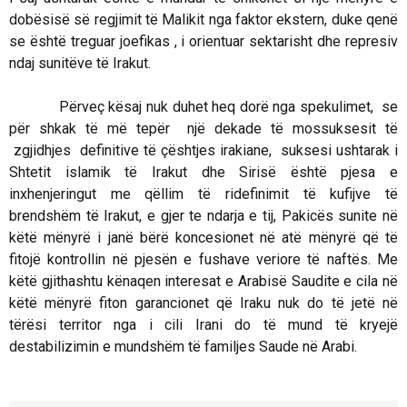
dobësisë së regjimit të Malikit nga faktor ekstern, duke qenë
se është treguar joefikas , i orientuar sektarisht dhe represiv
ndaj sunitëve të Irakut.
Përveç kësaj nuk duhet heq dorë nga spekulimet, se
për shkak të më tepër një dekade të mossuksesit të
zgjidhjes definitive të çështjes irakiane, suksesi ushtarak i
Shtetit islamik të Irakut dhe Sirisë është pjesa e
inxhenjeringut me qëllim të ridefinimit të kufijve të
brendshëm të Irakut, e gjer te ndarja e tij, Pakicës sunite në
këtë mënyrë i janë bërë koncesionet në atë mënyrë që të
fitojë kontrollin në pjesën e fushave veriore të naftës. Me
këtë gjithashtu kënaqen interesat e Arabisë Saudite e cila në
këtë mënyrë fiton garancionet që Iraku nuk do të jetë në
tërësi territor nga i cili Irani do të mund të kryejë
destabilizimin e mundshëm të familjes Saude në Arabi.