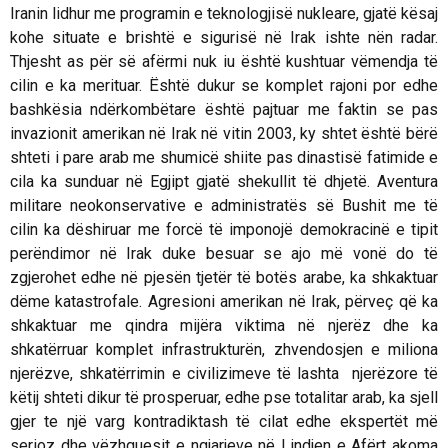
Iranin lidhur me programin e teknologjisë nukleare, gjatë kësaj
kohe situate e brishtë e sigurisë në Irak ishte nën radar.
Thjesht as për së afërmi nuk iu është kushtuar vëmendja të
cilin e ka merituar. Është dukur se komplet rajoni por edhe
bashkësia ndërkombëtare është pajtuar me faktin se pas
invazionit amerikan në Irak në vitin 2003, ky shtet është bërë
shteti i pare arab me shumicë shiite pas dinastisë fatimide e
cila ka sunduar në Egjipt gjatë shekullit të dhjetë. Aventura
militare neokonservative e administratës së Bushit me të
cilin ka dëshiruar me forcë të imponojë demokracinë e tipit
perëndimor në Irak duke besuar se ajo më vonë do të
zgjerohet edhe në pjesën tjetër të botës arabe, ka shkaktuar
dëme katastrofale. Agresioni amerikan në Irak, përveç që ka
shkaktuar me qindra mijëra viktima në njerëz dhe ka
shkatërruar komplet infrastrukturën, zhvendosjen e miliona
njerëzve, shkatërrimin e civilizimeve të lashta njerëzore të
këtij shteti dikur të prosperuar, edhe pse totalitar arab, ka sjell
gjer te një varg kontradiktash të cilat edhe ekspertët më
serioz dhe vëzhguesit e ngjarjeve në Lindjen e Afërt akoma