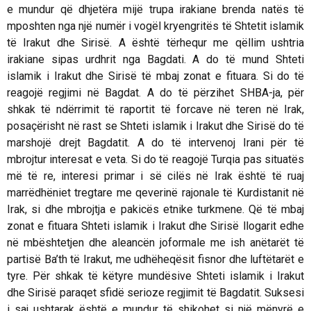
e mundur që dhjetëra mijë trupa irakiane brenda natës të
mposhten nga një numër i vogël kryengritës të Shtetit islamik
të Irakut dhe Sirisë. A është tërhequr me qëllim ushtria
irakiane sipas urdhrit nga Bagdati. A do të mund Shteti
islamik i Irakut dhe Sirisë të mbaj zonat e fituara. Si do të
reagojë regjimi në Bagdat. A do të përzihet SHBA-ja, për
shkak të ndërrimit të raportit të forcave në teren në Irak,
posaçërisht në rast se Shteti islamik i Irakut dhe Sirisë do të
marshojë drejt Bagdatit. A do të intervenoj Irani për të
mbrojtur interesat e veta. Si do të reagojë Turqia pas situatës
më të re, interesi primar i së cilës në Irak është të ruaj
marrëdhëniet tregtare me qeverinë rajonale të Kurdistanit në
Irak, si dhe mbrojtja e pakicës etnike turkmene. Që të mbaj
zonat e fituara Shteti islamik i Irakut dhe Sirisë llogarit edhe
në mbështetjen dhe aleancën joformale me ish anëtarët të
partisë Ba’th të Irakut, me udhëheqësit fisnor dhe luftëtarët e
tyre. Për shkak të këtyre mundësive Shteti islamik i Irakut
dhe Sirisë paraqet sfidë serioze regjimit të Bagdatit. Suksesi
i saj ushtarak është e mundur të shikohet si një mënyrë e