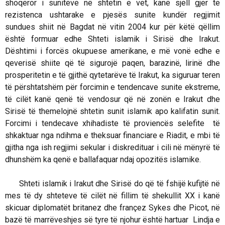
shoqëror i sunitëve në shtetin e vet, kanë sjell gjer te
rezistenca ushtarake e pjesës sunite kundër regjimit
sundues shiit në Bagdat në vitin 2004 kur për këtë qëllim
është formuar edhe Shteti islamik i Sirisë dhe Irakut.
Dështimi i forcës okupuese amerikane, e më vonë edhe e
qeverisë shiite që të sigurojë paqen, barazinë, lirinë dhe
prosperitetin e të gjithë qytetarëve të Irakut, ka siguruar teren
të përshtatshëm për forcimin e tendencave sunite ekstreme,
të cilët kanë qenë të vendosur që në zonën e Irakut dhe
Sirisë të themelojnë shtetin sunit islamik apo kalifatin sunit.
Forcimi i tendecave xhihadiste të proviencës selefite të
shkaktuar nga ndihma e theksuar financiare e Riadit, e mbi të
gjitha nga ish regjimi sekular i diskredituar i cili në mënyrë të
dhunshëm ka qenë e ballafaquar ndaj opozitës islamike.
Shteti islamik i Irakut dhe Sirisë do që të fshijë kufijtë në
mes të dy shteteve të cilët në fillim të shekullit XX i kanë
skicuar diplomatët britanez dhe françez Sykes dhe Picot, në
bazë të marrëveshjes së tyre të njohur është hartuar Lindja e