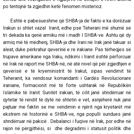
po tentojnë ta zgjedhin ketë fenomen misterioz.
Është e pabesueshme që SHBA-ja de fakto e ka dorëzuar
Irakun si shtet vazal Iranit, edhe pse Teherani më shumë se
tri dekada ka qenë armiku më i madh I SHBA-ve. Ashtu që dy
armiq më të mëdhenj, SHBA-ja dhe Irani në Irak janë takuar si
aleat, duke përkrahur qeverinë e re irakiane. Pas tërheqjes së
trupave amerikane nga Iraku, ndikimi i Iranit është përforcuar
në Irak në raport me SHBA-në, në atë nivel që për zgjedhjen e
qeverisë e të kryeministrit të Irakut, sipas vendimit të
Teheranit, ka vendosur komandanti i Gardës Revolucionare
iraniane, formacionit më të forte ushtarak në Republikën
Islamike të Iranit.
Sunitët irakian, të cilit janë shndërruar në
qytetar të rendit të dytë në shtetin e vet, asnjëherë nuk janë
pajtuar me faktin se me vendimin e njërit nga kryetarët më
ekstrem në historinë e SHBA-ve, nga populli sundues janë
shndërruar në pakicë . Debalanci i fuqive në Irak, por edhe në
rajon në përgjithësi, si dhe degradimi i statusit politik dhe