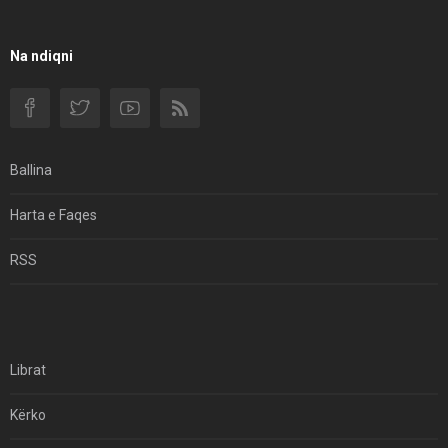
Rendi Rajonal Të Udhëhequr Nga Izraeli
Filmi I Shkurtër Iranian “Pasta Alfredo” Ka Udhëtuar
Na ndiqni
Për Në Shqipëri.
Si I Ndryshoi Rezistenca E Guximshme E Iranit
Ekuilibrat E Pushtetit Në Azinë Perëndimore?
Ballina
Hormuzi: Fillimi I Fundit Të Hegjemonisë Amerikane
Harta e Faqes
Për Çfarë Po Negocioni?
RSS
Librat
Kërko