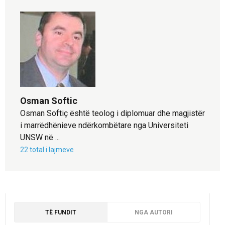
Osman Softic
Osman Softiç është teolog i diplomuar dhe magjistër
i marrëdhënieve ndërkombëtare nga Universiteti
UNSW në ...
22 total i lajmeve
TË FUNDIT
NGA AUTORI