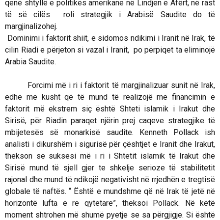
qenë shtyllë e politikës amerikane në Lindjen e Afërt, në rast
të së cilës roli strategjik i Arabisë Saudite do të
margjinalizohej.
Dominimi i faktorit shiit, e sidomos ndikimi i Iranit në Irak, të
cilin Riadi e përjeton si vazal i Iranit, po përpiqet ta eliminojë
Arabia Saudite.
Forcimi më i ri i faktorit të margjinalizuar sunit në Irak,
edhe me kusht që të mund të realizojë me financimin e
faktorit më ekstrem siç është Shteti islamik i Irakut dhe
Sirisë, për Riadin paraqet njërin prej caqeve strategjike të
mbijetesës së monarkisë saudite. Kenneth Pollack ish
analisti i dikurshëm i sigurisë për çështjet e Iranit dhe Irakut,
thekson se suksesi më i ri i Shtetit islamik të Irakut dhe
Sirisë mund të sjell gjer te shkelje serioze të stabilitetit
rajonal dhe mund të ndikojë negativisht në rrjedhën e tregtisë
globale të naftës. “ Është e mundshme që në Irak të jetë në
horizontë lufta e re qytetare”, theksoi Pollack. Në këtë
moment shtrohen më shumë pyetje se sa përgjigje. Si është