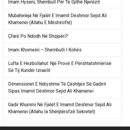
Imam Hyseni, Shembull Për Të Gjithë Njerëzit
Mubaheleja Në Fjalët E Imamit Dëshmor Sejid Ali
Khamenei (Allahu E Mëshiroftë)
Çfarë Po Ndodh Në Shqipëri?
Imam Khomeini – Shembulli I Kohës
Lufta E Hezbollahut: Një Provë E Përshtatshmërisë
Së Tij Kundër Izraelit
Dimensionet E Ndryshme Të Çështjes Së Gadirit
Sipas Imamit Dëshmor Sejid Ali Khamenei
Gadir Khummi Në Fjalët E Imamit Dëshmor Sejid Ali
Khamenei (Allahu Ia Shenjtërofzë Sekretet)
Një Rend Rajonal I Udhëhequr Nga Irani Kundrejt Një