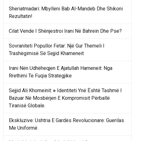
Sheriatmadari: Mbylleni Bab Al-Mandeb Dhe Shikoni
Rezultatin!
Cilat Vende I Shënjestroi Irani Në Bahrein Dhe Pse?
Sovraniteti Popullor Fetar: Një Gur Themeli I
Trashëgimisë Së Sejjid Khameneit
Irani Nën Udhëheqjen E Ajatullah Hameneit: Nga
Rrethimi Te Fuqia Strategjike
Sejjid Ali Khomeinit:🔹Identiteti Ynë Është Tashmë I
Bazuar Në Mosbërjen E Kompromisit Përballë
Tiranisë Globale.
Ekskluzive: Ushtria E Gardës Revolucionare: Guerilas
Me Uniformë