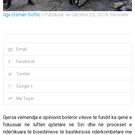
nga Osman Softic
|
Publikuar në Qershor 25, 2014, mesnatë
Email
Facebook
Twitter
Google +
Më Tepër
Gjersa vëmendja e opinionit botëror viteve të fundit ka qenë e
fokusuar në luftën qytetare në Siri dhe në proceset e
ndërlikuara të bisedimeve të bashkësisë ndërkombëtare me