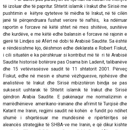
të izoluar dhe të papritur. Shtetit islamik i Irakut dhe Sirisë me
pushtimin e këtyre qyteteve të mëdha të Irakut, në të cilën
janë të përqendruara fushat veriore të naftës, ka ndërruar
raportin e forcave në këtë shtet në mes shiitëve, sunitëve
dhe kurdëve, e me këtë edhe balansin e forcave në rajonin e
gjerë të Lindjes së Afërt në dobi të Arabisë Saudite. Sa është
e rëndësishme kjo, dëshmon edhe deklarata e Robert Fiskut,
i cili situatën e ka përshkruar si kontribut më të ri të Arabisë
Saudite historisë botërore pas Osama bin Ladenit, talibanëve
dhe 15 vetëvrasësve saudit të 11 shtatorit 2001. Përveç
Fiskut, edhe në mesin e shumë vëzhguesve, njohësve dhe
analistëve të Irakut dhe Sirisë mbizotëron bindja se pas
suksesit ushtarak të Shtetit islamik të Irakut dhe Sirisë
qëndron Arabia Saudite. E pakënaqur me normalizimin e
marrëdhënieve amerikano-iraniane dhe afrimit të Turqisë dhe
Katarit me Iranin, regjimi saudit në kohën e fundit po ndihet
shumë i shqetësuar me mundësinë e ripërtëritjes së
aleancës strategjike të SHBA-ve me Iranin, e që dikur kishte