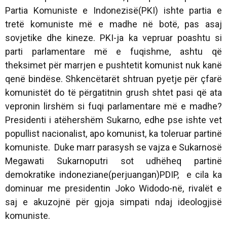
Partia Komuniste e Indonezisë(PKI) ishte partia e
tretë komuniste më e madhe në botë, pas asaj
sovjetike dhe kineze. PKI-ja ka vepruar poashtu si
parti parlamentare më e fuqishme, ashtu që
theksimet për marrjen e pushtetit komunist nuk kanë
qenë bindëse. Shkencëtarët shtruan pyetje për çfarë
komunistët do të përgatitnin grush shtet pasi që ata
vepronin lirshëm si fuqi parlamentare më e madhe?
Presidenti i atëhershëm Sukarno, edhe pse ishte vet
popullist nacionalist, apo komunist, ka toleruar partinë
komuniste. Duke marr parasysh se vajza e Sukarnosë
Megawati Sukarnoputri sot udhëheq partinë
demokratike indoneziane(perjuangan)PDIP, e cila ka
dominuar me presidentin Joko Widodo-në, rivalët e
saj e akuzojnë për gjoja simpati ndaj ideologjisë
komuniste.