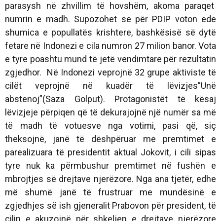
parasysh në zhvillim të hovshëm, akoma paraqet
numrin e madh. Supozohet se për PDIP voton ede
shumica e popullatës krishtere, bashkësisë së dytë
fetare në Indonezi e cila numron 27 milion banor. Vota
e tyre poashtu mund të jetë vendimtare për rezultatin
zgjedhor. Në Indonezi veprojnë 32 grupe aktiviste të
cilët veprojnë në kuadër të lëvizjes”Unë
abstenoj”(Saza Golput). Protagonistët të kësaj
lëvizjeje përpiqen që të dekurajojnë një numër sa më
të madh të votuesve nga votimi, pasi që, siç
theksojnë, janë të dëshpëruar me premtimet e
parealizuara të presidentit aktual Jokovit, i cili sipas
tyre nuk ka përmbushur premtimet në fushën e
mbrojtjes së drejtave njerëzore. Nga ana tjetër, edhe
më shumë janë të frustruar me mundësinë e
zgjedhjes së ish gjeneralit Prabovon për president, të
cilin e akuzojnë për shkeljen e drejtave njerëzore