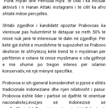
“Punk Hijrah dhe Pemuda Hijra” të cilat i ka iniciuar
aktivisti i ri Hanan Attaki instagrami i të cilit ka afro
shtatë milion përcjellës.
Shtabi zgjedhor i kandidatit opozitar Prabovoas ka
vlerësuar pas hulumtimit të detajuar se rreth 50% të
rinisë nuk janë të interesuar të dalin në zgjedhje. Për
këtë gjë është e mundshme të supozohet se Prabovo
dëshiron të shfrytëzoj këtë trend të ri mysliman për
përfitimin e votave të rinisë myslimane e cila gjithnjë
e më shumë po tregon interes për islamin
konservativ, në një mënyrë specifike.
Probovoa si ish gjeneral konsiderohet si pjesë e elitës
tradicionale indoneziane dhe njeri relativisht i pasur.
Probovoa është lider i partisë së djathtë të orientuar
nacionaliste,Lëvizjes së Indonezisë së