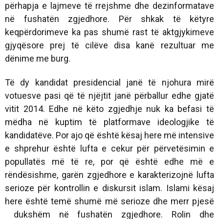
përhapja e lajmeve të rrejshme dhe dezinformatave
në fushatën zgjedhore. Për shkak të këtyre
keqpërdorimeve ka pas shumë rast të aktgjykimeve
gjyqësore prej të cilëve disa kanë rezultuar me
dënime me burg.
Të dy kandidat presidencial janë të njohura mirë
votuesve pasi që të njëjtit janë përballur edhe gjatë
vitit 2014. Edhe në këto zgjedhje nuk ka befasi të
mëdha në kuptim të platformave ideologjike të
kandidatëve. Por ajo që është kësaj here më intensive
e shprehur është lufta e cekur për përvetësimin e
popullatës më të re, por që është edhe më e
rëndësishme, garën zgjedhore e karakterizojnë lufta
serioze për kontrollin e diskursit islam. Islami kësaj
here është temë shumë më serioze dhe merr pjesë
dukshëm në fushatën zgjedhore. Rolin dhe