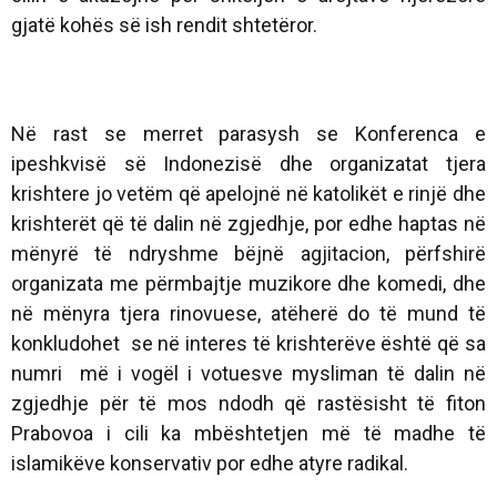
gjatë kohës së ish rendit shtetëror.
Në rast se merret parasysh se Konferenca e
ipeshkvisë së Indonezisë dhe organizatat tjera
krishtere jo vetëm që apelojnë në katolikët e rinjë dhe
krishterët që të dalin në zgjedhje, por edhe haptas në
mënyrë të ndryshme bëjnë agjitacion, përfshirë
organizata me përmbajtje muzikore dhe komedi, dhe
në mënyra tjera rinovuese, atëherë do të mund të
konkludohet se në interes të krishterëve është që sa
numri më i vogël i votuesve mysliman të dalin në
zgjedhje për të mos ndodh që rastësisht të fiton
Prabovoa i cili ka mbështetjen më të madhe të
islamikëve konservativ por edhe atyre radikal.