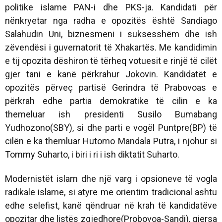
politike islame PAN-i dhe PKS-ja. Kandidati për
nënkryetar nga radha e opozitës është Sandiago
Salahudin Uni, biznesmeni i suksesshëm dhe ish
zëvendësi i guvernatorit të Xhakartës. Me kandidimin
e tij opozita dëshiron të tërheq votuesit e rinjë të cilët
gjer tani e kanë përkrahur Jokovin. Kandidatët e
opozitës përveç partisë Gerindra të Prabovoas e
përkrah edhe partia demokratike të cilin e ka
themeluar ish presidenti Susilo Bumabang
Yudhozono(SBY), si dhe parti e vogël Puntpre(BP) të
cilën e ka themluar Hutomo Mandala Putra, i njohur si
Tommy Suharto, i biri i ri i ish diktatit Suharto.
Modernistët islam dhe një varg i opsioneve të vogla
radikale islame, si atyre me orientim tradicional ashtu
edhe selefist, kanë qëndruar në krah të kandidatëve
opozitar dhe listës zgjedhore(Probovoa-Sandi), gjersa