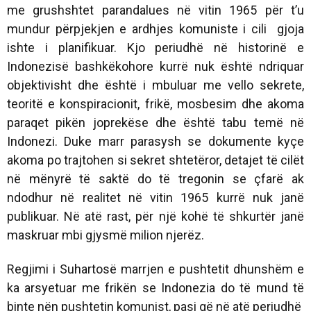
me grushshtet parandalues në vitin 1965 për t’u
mundur përpjekjen e ardhjes komuniste i cili gjoja
ishte i planifikuar. Kjo periudhë në historinë e
Indonezisë bashkëkohore kurrë nuk është ndriquar
objektivisht dhe është i mbuluar me vello sekrete,
teoritë e konspiracionit, frikë, mosbesim dhe akoma
paraqet pikën joprekëse dhe është tabu temë në
Indonezi. Duke marr parasysh se dokumente kyçe
akoma po trajtohen si sekret shtetëror, detajet të cilët
në mënyrë të saktë do të tregonin se çfarë ak
ndodhur në realitet në vitin 1965 kurrë nuk janë
publikuar. Në atë rast, për një kohë të shkurtër janë
maskruar mbi gjysmë milion njerëz.
Regjimi i Suhartosë marrjen e pushtetit dhunshëm e
ka arsyetuar me frikën se Indonezia do të mund të
binte nën pushtetin komunist, pasi që në atë periudhë