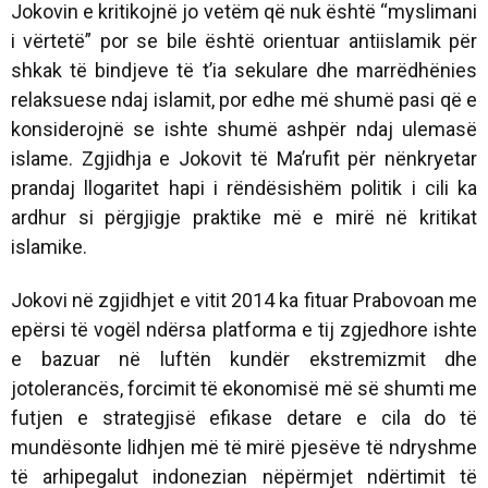
Jokovin e kritikojnë jo vetëm që nuk është “myslimani
i vërtetë” por se bile është orientuar antiislamik për
shkak të bindjeve të t’ia sekulare dhe marrëdhënies
relaksuese ndaj islamit, por edhe më shumë pasi që e
konsiderojnë se ishte shumë ashpër ndaj ulemasë
islame. Zgjidhja e Jokovit të Ma’rufit për nënkryetar
prandaj llogaritet hapi i rëndësishëm politik i cili ka
ardhur si përgjigje praktike më e mirë në kritikat
islamike.
Jokovi në zgjidhjet e vitit 2014 ka fituar Prabovoan me
epërsi të vogël ndërsa platforma e tij zgjedhore ishte
e bazuar në luftën kundër ekstremizmit dhe
jotolerancës, forcimit të ekonomisë më së shumti me
futjen e strategjisë efikase detare e cila do të
mundësonte lidhjen më të mirë pjesëve të ndryshme
të arhipegalut indonezian nëpërmjet ndërtimit të