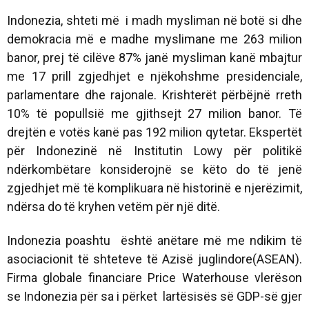
Indonezia, shteti më i madh mysliman në botë si dhe
demokracia më e madhe myslimane me 263 milion
banor, prej të cilëve 87% janë mysliman kanë mbajtur
me 17 prill zgjedhjet e njëkohshme presidenciale,
parlamentare dhe rajonale. Krishterët përbëjnë rreth
10% të popullsië me gjithsejt 27 milion banor. Të
drejtën e votës kanë pas 192 milion qytetar. Ekspertët
për Indonezinë në Institutin Lowy për politikë
ndërkombëtare konsiderojnë se këto do të jenë
zgjedhjet më të komplikuara në historinë e njerëzimit,
ndërsa do të kryhen vetëm për një ditë.
Indonezia poashtu është anëtare më me ndikim të
asociacionit të shteteve të Azisë juglindore(ASEAN).
Firma globale financiare Price Waterhouse vlerëson
se Indonezia për sa i përket lartësisës së GDP-së gjer