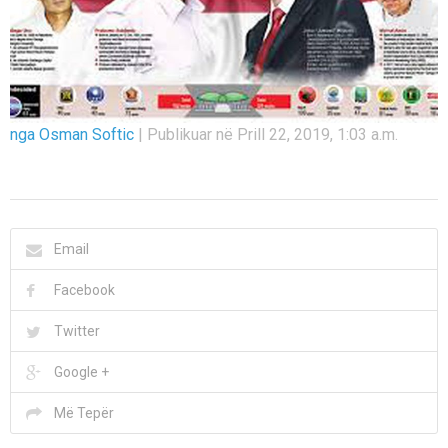
nga Osman Softic
|
Publikuar në Prill 22, 2019, 1:03 a.m.
Email
Facebook
Twitter
Google +
Më Tepër