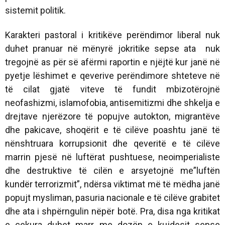
sistemit politik.
Karakteri pastoral i kritikëve perëndimor liberal nuk
duhet pranuar në mënyrë jokritike sepse ata nuk
tregojnë as për së afërmi raportin e njëjtë kur janë në
pyetje lëshimet e qeverive perëndimore shteteve në
të cilat gjatë viteve të fundit mbizotërojnë
neofashizmi, islamofobia, antisemitizmi dhe shkelja e
drejtave njerëzore të popujve autokton, migrantëve
dhe pakicave, shoqërit e të cilëve poashtu janë të
nënshtruara korrupsionit dhe qeveritë e të cilëve
marrin pjesë në luftërat pushtuese, neoimperialiste
dhe destruktive të cilën e arsyetojnë me”luftën
kundër terrorizmit”, ndërsa viktimat më të mëdha janë
popujt mysliman, pasuria nacionale e të cilëve grabitet
dhe ata i shpërngulin nëpër botë. Pra, disa nga kritikat
e cekura duhet marr me dozën e kujdesit sepse