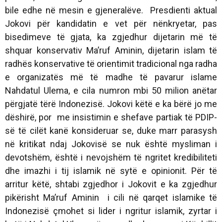
bile edhe në mesin e gjeneralëve. Presdienti aktual
Jokovi për kandidatin e vet për nënkryetar, pas
bisedimeve të gjata, ka zgjedhur dijetarin më të
shquar konservativ Ma’ruf Aminin, dijetarin islam të
radhës konservative të orientimit tradicional nga radha
e organizatës më të madhe të pavarur islame
Nahdatul Ulema, e cila numron mbi 50 milion anëtar
përgjatë tërë Indonezisë. Jokovi këtë e ka bërë jo me
dëshirë, por me insistimin e shefave partiak të PDIP-
së të cilët kanë konsideruar se, duke marr parasysh
në kritikat ndaj Jokovisë se nuk është mysliman i
devotshëm, është i nevojshëm të ngritet kredibiliteti
dhe imazhi i tij islamik në sytë e opinionit. Për të
arritur këtë, shtabi zgjedhor i Jokovit e ka zgjedhur
pikërisht Ma’ruf Aminin i cili në qarqet islamike të
Indonezisë çmohet si lider i ngritur islamik, zyrtar i