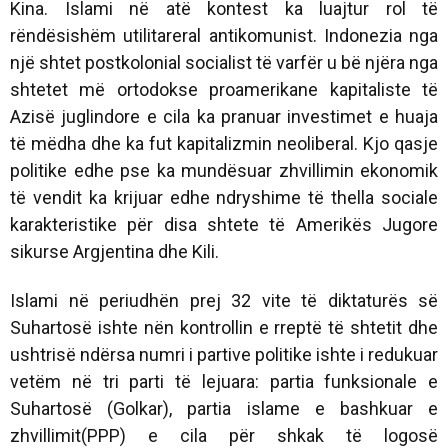
Kina. Islami në atë kontest ka luajtur rol të
rëndësishëm utilitareral antikomunist. Indonezia nga
një shtet postkolonial socialist të varfër u bë njëra nga
shtetet më ortodokse proamerikane kapitaliste të
Azisë juglindore e cila ka pranuar investimet e huaja
të mëdha dhe ka fut kapitalizmin neoliberal. Kjo qasje
politike edhe pse ka mundësuar zhvillimin ekonomik
të vendit ka krijuar edhe ndryshime të thella sociale
karakteristike për disa shtete të Amerikës Jugore
sikurse Argjentina dhe Kili.
Islami në periudhën prej 32 vite të diktaturës së
Suhartosë ishte nën kontrollin e rreptë të shtetit dhe
ushtrisë ndërsa numri i partive politike ishte i redukuar
vetëm në tri parti të lejuara: partia funksionale e
Suhartosë (Golkar), partia islame e bashkuar e
zhvillimit(PPP) e cila për shkak të logosë