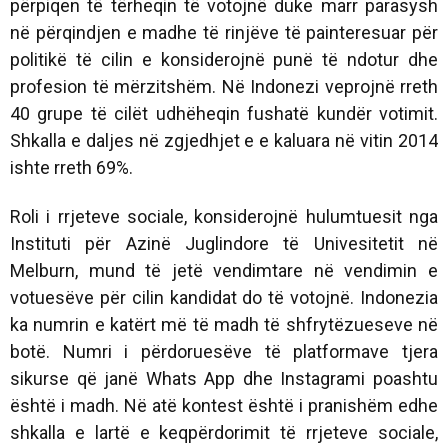
përpiqen të tërheqin të votojnë duke marr parasysh
në përqindjen e madhe të rinjëve të painteresuar për
politikë të cilin e konsiderojnë punë të ndotur dhe
profesion të mërzitshëm. Në Indonezi veprojnë rreth
40 grupe të cilët udhëheqin fushatë kundër votimit.
Shkalla e daljes në zgjedhjet e e kaluara në vitin 2014
ishte rreth 69%.
Roli i rrjeteve sociale, konsiderojnë hulumtuesit nga
Instituti për Azinë Juglindore të Univesitetit në
Melburn, mund të jetë vendimtare në vendimin e
votuesëve për cilin kandidat do të votojnë. Indonezia
ka numrin e katërt më të madh të shfrytëzueseve në
botë. Numri i përdoruesëve të platformave tjera
sikurse që janë Whats App dhe Instagrami poashtu
është i madh. Në atë kontest është i pranishëm edhe
shkalla e lartë e keqpërdorimit të rrjeteve sociale,