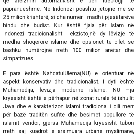
që ateizmin automatikisht e bën ideologji të
papranueshme. Në Indonezi poashtu jetojnë më se
25 milion krishterë, si dhe numër i madh i pjesëtarëve
hindu dhe budist. Kur është fjala për Islam në
Indonezi tradicionalisht ekzistojnë dy lëvizje të
mëdha shoqërore islame dhe opsionet të cilët së
bashku numërojnë rreth 100 milion anëtar dhe
simpatizues.
E para është NahdatulUlema(NU) e orientuar në
aspekt konservativ dhe tradicionalist. I dyti është
Muhamedija, lëvizja moderne islame. NU –ja
kryesisht është e përhapur në zonat rurale të ishullit
Java dhe e karakterizon islami tradicional i cili merr
për bazë traditën sufite dhe besimet popullore të
islamit vendor, gjersa Muhamedija kryesisht tubon
rreth saj kuadrot e arsimuara urbane myslimane,