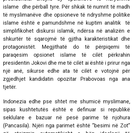
islame dhe përball tyre. Për shkak të numrit të madh
të myslimanëve dhe opsioneve të ndryshme politike
islame është e pamundshme në kuptim analitik të
simplifikohet diskursi islamik, ndërsa në analizën e
shkurtër të sqarojmë të gjitha karakteristikat dhe
protagonistët. Megjithatë do të përpiqemi të
paraqesim opsionet islame të cilët përkrahin
presidentin Jokovi dhe me të cilët ai është i prirur nga
një anë, sikurse edhe ata të cilët e votojnë për
zgjedhjet kandidatin opozitar Prabovoas nga ana
tjetër.
Indonezia edhe pse shtet me shumicë myslimane,
sipas kushtetutës është e definuar si republikë
seklulare e bazuar në pesë parime të njohura
(Pancasila). Njëri nga parimet është ”besimi në Zot”