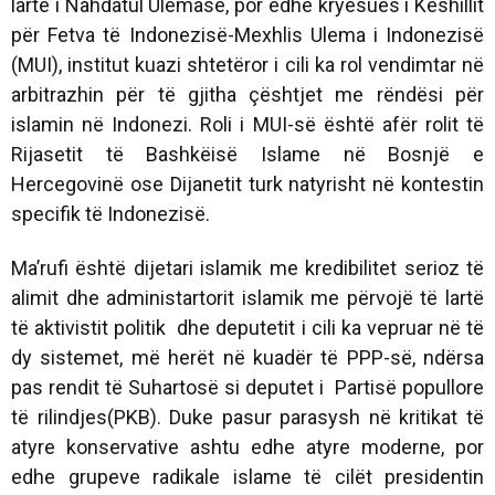
lartë i Nahdatul Ulemasë, por edhe kryesues i Këshillit
për Fetva të Indonezisë-Mexhlis Ulema i Indonezisë
(MUI), institut kuazi shtetëror i cili ka rol vendimtar në
arbitrazhin për të gjitha çështjet me rëndësi për
islamin në Indonezi. Roli i MUI-së është afër rolit të
Rijasetit të Bashkëisë Islame në Bosnjë e
Hercegovinë ose Dijanetit turk natyrisht në kontestin
specifik të Indonezisë.
Ma’rufi është dijetari islamik me kredibilitet serioz të
alimit dhe administartorit islamik me përvojë të lartë
të aktivistit politik dhe deputetit i cili ka vepruar në të
dy sistemet, më herët në kuadër të PPP-së, ndërsa
pas rendit të Suhartosë si deputet i Partisë popullore
të rilindjes(PKB). Duke pasur parasysh në kritikat të
atyre konservative ashtu edhe atyre moderne, por
edhe grupeve radikale islame të cilët presidentin