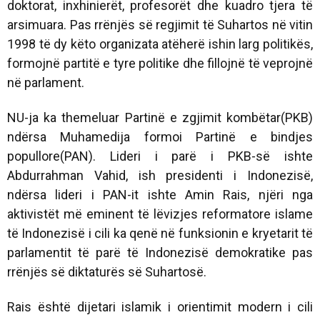
doktorat, inxhinierët, profesorët dhe kuadro tjera të
arsimuara. Pas rrënjës së regjimit të Suhartos në vitin
1998 të dy këto organizata atëherë ishin larg politikës,
formojnë partitë e tyre politike dhe fillojnë të veprojnë
në parlament.
NU-ja ka themeluar Partinë e zgjimit kombëtar(PKB)
ndërsa Muhamedija formoi Partinë e bindjes
popullore(PAN). Lideri i parë i PKB-së ishte
Abdurrahman Vahid, ish presidenti i Indonezisë,
ndërsa lideri i PAN-it ishte Amin Rais, njëri nga
aktivistët më eminent të lëvizjes reformatore islame
të Indonezisë i cili ka qenë në funksionin e kryetarit të
parlamentit të parë të Indonezisë demokratike pas
rrënjës së diktaturës së Suhartosë.
Rais është dijetari islamik i orientimit modern i cili