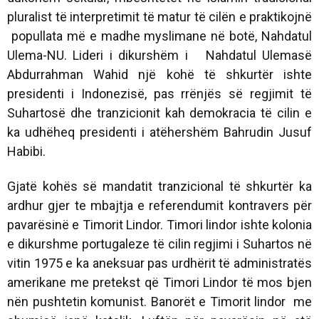
pluralist të interpretimit të matur të cilën e praktikojnë
popullata më e madhe myslimane në botë, Nahdatul
Ulema-NU. Lideri i dikurshëm i Nahdatul Ulemasë
Abdurrahman Wahid një kohë të shkurtër ishte
presidenti i Indonezisë, pas rrënjës së regjimit të
Suhartosë dhe tranzicionit kah demokracia të cilin e
ka udhëheq presidenti i atëhershëm Bahrudin Jusuf
Habibi.
Gjatë kohës së mandatit tranzicional të shkurtër ka
ardhur gjer te mbajtja e referendumit kontravers për
pavarësinë e Timorit Lindor. Timori lindor ishte kolonia
e dikurshme portugaleze të cilin regjimi i Suhartos në
vitin 1975 e ka aneksuar pas urdhërit të administratës
amerikane me pretekst që Timori Lindor të mos bjen
nën pushtetin komunist. Banorët e Timorit lindor me