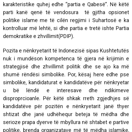
karakteristike quhej edhe “partia e Qabesë”. Në këtë
parti kanë qenë të vendosura të gjitha opsionet
politike islame me të cilën regjimi i Suhartosë e ka
kontrolluar më lehtë, si dhe partia e tretë ishte Partia
demokratike e zhvillimit(PDIP).
Pozita e nënkryetarit të Indonezisë sipas Kushtetutës
nuk i mundëson kompetenca të gjera në krijimin e
strategjisë dhe zhvillimit politik dhe se ajo ka më
shumë rëndësi simbolike. Por, kësaj here edhe pse
simbolike, kandidaturat e kandidatëve për nënkryetar
u bë lëndë e interesave dhe ndikimeve
disproprcioanle. Për këtë shkak rreth zgjedhjes së
kandidatëve për pozitën e nënkryetarit janë thyer
shtizat dhe janë udhëhequr beteja të mëdha dhe
serioze prapa dyerve të mbyllura në shtabet e partive
politike, brenda organizatave më të mëdha islamike,