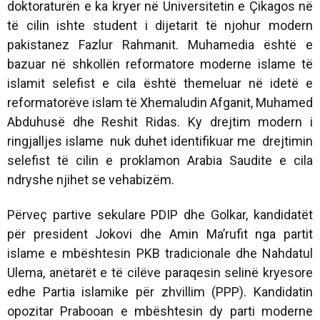
doktoraturën e ka kryer në Universitetin e Çikagos në
të cilin ishte student i dijetarit të njohur modern
pakistanez Fazlur Rahmanit. Muhamedia është e
bazuar në shkollën reformatore moderne islame të
islamit selefist e cila është themeluar në idetë e
reformatorëve islam të Xhemaludin Afganit, Muhamed
Abduhusë dhe Reshit Ridas. Ky drejtim modern i
ringjalljes islame nuk duhet identifikuar me drejtimin
selefist të cilin e proklamon Arabia Saudite e cila
ndryshe njihet se vehabizëm.
Përveç partive sekulare PDIP dhe Golkar, kandidatët
për president Jokovi dhe Amin Ma’rufit nga partit
islame e mbështesin PKB tradicionale dhe Nahdatul
Ulema, anëtarët e të cilëve paraqesin selinë kryesore
edhe Partia islamike për zhvillim (PPP). Kandidatin
opozitar Prabooan e mbështesin dy parti moderne