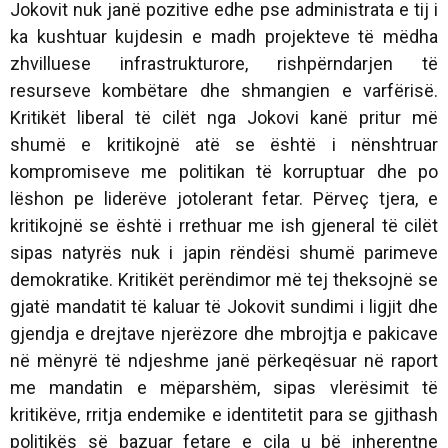
Jokovit nuk janë pozitive edhe pse administrata e tij i
ka kushtuar kujdesin e madh projekteve të mëdha
zhvilluese infrastrukturore, rishpërndarjen të
resurseve kombëtare dhe shmangien e varfërisë.
Kritikët liberal të cilët nga Jokovi kanë pritur më
shumë e kritikojnë atë se është i nënshtruar
kompromiseve me politikan të korruptuar dhe po
lëshon pe liderëve jotolerant fetar. Përveç tjera, e
kritikojnë se është i rrethuar me ish gjeneral të cilët
sipas natyrës nuk i japin rëndësi shumë parimeve
demokratike. Kritikët perëndimor më tej theksojnë se
gjatë mandatit të kaluar të Jokovit sundimi i ligjit dhe
gjendja e drejtave njerëzore dhe mbrojtja e pakicave
në mënyrë të ndjeshme janë përkeqësuar në raport
me mandatin e mëparshëm, sipas vlerësimit të
kritikëve, rritja endemike e identitetit para se gjithash
politikës së bazuar fetare e cila u bë inherentne