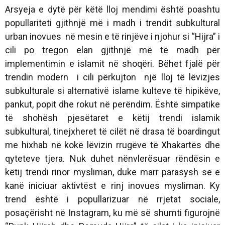
Arsyeja e dytë për këtë lloj mendimi është poashtu
popullariteti gjithnjë më i madh i trendit subkultural
urban inovues në mesin e të rinjëve i njohur si “Hijra” i
cili po tregon elan gjithnjë më të madh për
implementimin e islamit në shoqëri. Bëhet fjalë për
trendin modern i cili përkujton një lloj të lëvizjes
subkulturale si alternativë islame kulteve të hipikëve,
pankut, popit dhe rokut në perëndim. Është simpatike
të shohësh pjesëtaret e këtij trendi islamik
subkultural, tinejxheret të cilët në drasa të boardingut
me hixhab në kokë lëvizin rrugëve të Xhakartës dhe
qyteteve tjera. Nuk duhet nënvlerësuar rëndësin e
këtij trendi rinor mysliman, duke marr parasysh se e
kanë iniciuar aktivtëst e rinj inovues mysliman. Ky
trend është i popullarizuar në rrjetat sociale,
posaçërisht në Instagram, ku më së shumti figurojnë