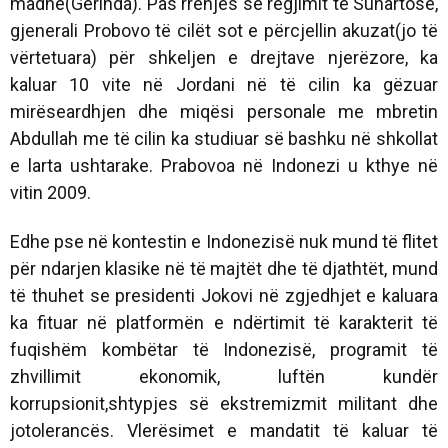
madhe(Gerinda). Pas rrënjes së regjimit të Suhartosë,
gjenerali Probovo të cilët sot e përcjellin akuzat(jo të
vërtetuara) për shkeljen e drejtave njerëzore, ka
kaluar 10 vite në Jordani në të cilin ka gëzuar
mirëseardhjen dhe miqësi personale me mbretin
Abdullah me të cilin ka studiuar së bashku në shkollat
e larta ushtarake. Prabovoa në Indonezi u kthye në
vitin 2009.
Edhe pse në kontestin e Indonezisë nuk mund të flitet
për ndarjen klasike në të majtët dhe të djathtët, mund
të thuhet se presidenti Jokovi në zgjedhjet e kaluara
ka fituar në platformën e ndërtimit të karakterit të
fuqishëm kombëtar të Indonezisë, programit të
zhvillimit ekonomik, luftën kundër
korrupsionit,shtypjes së ekstremizmit militant dhe
jotolerancës. Vlerësimet e mandatit të kaluar të