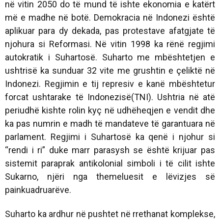
në vitin 2050 do të mund të ishte ekonomia e katërt
më e madhe në botë. Demokracia në Indonezi është
aplikuar para dy dekada, pas protestave afatgjate të
njohura si Reformasi. Në vitin 1998 ka rënë regjimi
autokratik i Suhartosë. Suharto me mbështetjen e
ushtrisë ka sunduar 32 vite me grushtin e çeliktë në
Indonezi. Regjimin e tij represiv e kanë mbështetur
forcat ushtarake të Indonezisë(TNI). Ushtria në atë
periudhë kishte rolin kyç në udhëheqjen e vendit dhe
ka pas numrin e madh të mandateve të garantuara në
parlament. Regjimi i Suhartosë ka qenë i njohur si
“rendi i ri” duke marr parasysh se është krijuar pas
sistemit paraprak antikolonial simboli i të cilit ishte
Sukarno, njëri nga themeluesit e lëvizjes së
painkuadruarëve.
Suharto ka ardhur në pushtet në rrethanat komplekse,