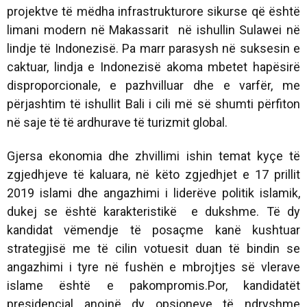
projektve të mëdha infrastrukturore sikurse që është
limani modern në Makassarit në ishullin Sulawei në
lindje të Indonezisë. Pa marr parasysh në suksesin e
caktuar, lindja e Indonezisë akoma mbetet hapësirë
disproporcionale, e pazhvilluar dhe e varfër, me
përjashtim të ishullit Bali i cili më së shumti përfiton
në saje të të ardhurave të turizmit global.
Gjersa ekonomia dhe zhvillimi ishin temat kyçe të
zgjedhjeve të kaluara, në këto zgjedhjet e 17 prillit
2019 islami dhe angazhimi i liderëve politik islamik,
dukej se është karakteristikë e dukshme. Të dy
kandidat vëmendje të posaçme kanë kushtuar
strategjisë me të cilin votuesit duan të bindin se
angazhimi i tyre në fushën e mbrojtjes së vlerave
islame është e pakompromis.Por, kandidatët
presidencial anojnë dy opsioneve të ndryshme