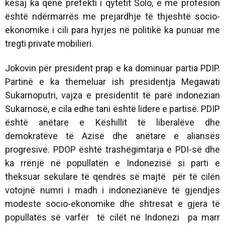
kësaj ka qenë prefekti i qytetit Solo, e me profesion
është ndërmarrës me prejardhje të thjeshtë socio-
ekonomike i cili para hyrjes në politikë ka punuar me
tregti private mobilieri.
Jokovin për president prap e ka dominuar partia PDIP.
Partinë e ka themeluar ish presidentja Megawati
Sukarnoputri, vajza e presidentit të parë indonezian
Sukarnosë, e cila edhe tani është lidere e partisë. PDIP
është anëtare e Këshillit të liberalëve dhe
demokratëve të Azisë dhe anëtare e aliansës
progresive. PDOP është trashëgimtarja e PDI-së dhe
ka rrënjë në popullatën e Indonezisë si parti e
theksuar sekulare të qendrës së majtë për të cilën
votojnë numri i madh i indonezianëve të gjendjes
modeste socio-ekonomike dhe shtresat e gjera të
popullatës së varfër të cilët në Indonezi pa marr