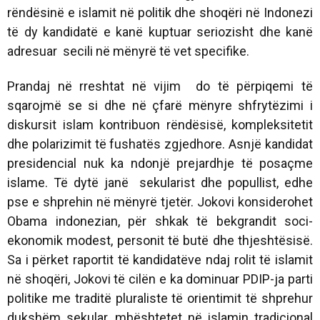
rëndësinë e islamit në politik dhe shoqëri në Indonezi
të dy kandidatë e kanë kuptuar seriozisht dhe kanë
adresuar secili në mënyrë të vet specifike.
Prandaj në rreshtat në vijim do të përpiqemi të
sqarojmë se si dhe në çfarë mënyre shfrytëzimi i
diskursit islam kontribuon rëndësisë, kompleksitetit
dhe polarizimit të fushatës zgjedhore. Asnjë kandidat
presidencial nuk ka ndonjë prejardhje të posaçme
islame. Të dytë janë sekularist dhe popullist, edhe
pse e shprehin në mënyrë tjetër. Jokovi konsiderohet
Obama indonezian, për shkak të bekgrandit soci-
ekonomik modest, personit të butë dhe thjeshtësisë.
Sa i përket raportit të kandidatëve ndaj rolit të islamit
në shoqëri, Jokovi të cilën e ka dominuar PDIP-ja parti
politike me traditë pluraliste të orientimit të shprehur
dukshëm sekular, mbështetet në islamin tradicional