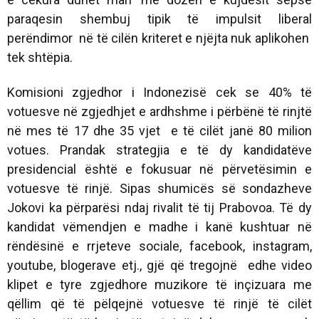
paraqesin shembuj tipik të impulsit liberal
perëndimor në të cilën kriteret e njëjta nuk aplikohen
tek shtëpia.
Komisioni zgjedhor i Indonezisë cek se 40% të
votuesve në zgjedhjet e ardhshme i përbënë të rinjtë
në mes të 17 dhe 35 vjet e të cilët janë 80 milion
votues. Prandak strategjia e të dy kandidatëve
presidencial është e fokusuar në përvetësimin e
votuesve të rinjë. Sipas shumicës së sondazheve
Jokovi ka përparësi ndaj rivalit të tij Prabovoa. Të dy
kandidat vëmendjen e madhe i kanë kushtuar në
rëndësinë e rrjeteve sociale, facebook, instagram,
youtube, blogerave etj., gjë që tregojnë edhe video
klipet e tyre zgjedhore muzikore të inçizuara me
qëllim që të pëlqejnë votuesve të rinjë të cilët