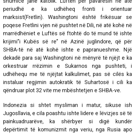
shumicë janë katolik. Luftën për pavarësin në atë
periudhë e ka udhëheq fronti i orientuar
marksist(Fretlin). Washingtoni është frikësuar se
poqese Fretlini vjen në pushtet në Dili, në atë kohë në
marrëdhëniet e Luftës së ftohtë do të mund të ishte
krijimi”i Kubës së re” në Azinë juglindore, që për
SHBA-të në atë kohë ishte e papranueshme. Një
dekadë para saj Washingtoni në mënyrë të njëjt e ka
orkestruar rrëzimin e Sukarnos nga pushteti, i
udhëhequ me të njëjtat kalkulimet, pas së cilës ka
instaluar regjimin autokratik të Suhartosë i cili ka
qëndruar plot 32 vite me mbështetjen e SHBA-ve.
Indonezia si shtet mysliman i matur, sikuse ish
Jugosllavia, e cila poashtu ishte lidere e lëvizjes së të
painkuadruarëve, ka shërbyer si digë kundër
depërtimit të komunizmit nga veriu, nga Rusia apo