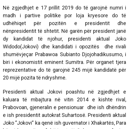
Në zgjedhjet e 17 prillit 2019 do të garojnë numri i
madh i partive politike por loja kryesore do të
udhëhiqet për pozitën e presidentit dhe
nënpresidentit të shtetit. Në garën për president janë
dy kandidat të njohur, presidenti aktual Joko
Widodo(Jokovi) dhe kandidati i opozitës dhe rivali
shumëvjeçar Prabawoa Subianto Djojohadikusumo, i
biri i ekonomistit eminent Sumitra. Për organet tjera
reprezentative do të garojnë 245 mijë kandidatë për
20 mijë pozita të ndryshme.
Presidenti aktual Jokovi poashtu në zgjedhjet e
kaluara të mbajtura në vitin 2014 e kishte rival,
Prabovoan, gjeneralin e pensionuar dhe ish dhëndrin
e ish presidentit autokrat Suhartosë. Presidenti aktual
Joko ”Jokovi” ka qenë ish guvernator i Xhakartës, Para