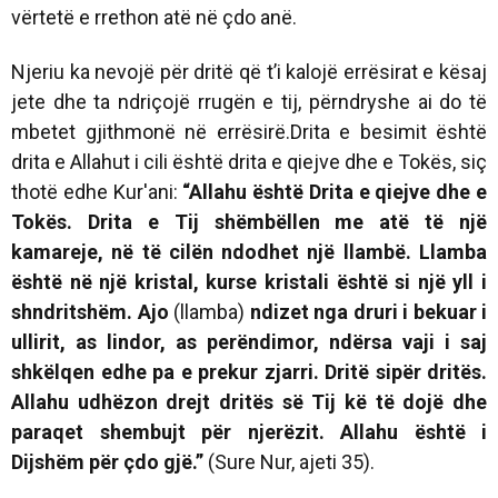
vërtetë e rrethon atë në çdo anë.
Njeriu ka nevojë për dritë që t’i kalojë errësirat e kësaj
jete dhe ta ndriçojë rrugën e tij, përndryshe ai do të
mbetet gjithmonë në errësirë.Drita e besimit është
drita e Allahut i cili është drita e qiejve dhe e Tokës, siç
thotë edhe Kur'ani:
“
Allahu është Drita e qiejve dhe e
Tokës. Drita e Tij shëmbëllen me atë të një
kamareje, në të cilën ndodhet një llambë. Llamba
është në një kristal, kurse kristali është si një yll i
shndritshëm. Ajo
(llamba)
ndizet nga druri i bekuar i
ullirit, as lindor, as perëndimor, ndërsa vaji i saj
shkëlqen edhe pa e prekur zjarri. Dritë sipër dritës.
Allahu udhëzon drejt dritës së Tij kë të dojë dhe
paraqet shembujt për njerëzit. Allahu është i
Dijshëm për çdo gjë.
”
(Sure Nur, ajeti 35).