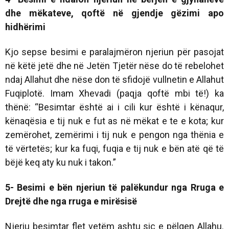
dhe mëkateve, qoftë në gjendje gëzimi apo
hidhërimi
Kjo sepse besimi e paralajmëron njeriun për pasojat
në këtë jetë dhe në Jetën Tjetër nëse do të rebelohet
ndaj Allahut dhe nëse don të sfidojë vullnetin e Allahut
Fuqiplotë. Imam Xhevadi (paqja qoftë mbi të!) ka
thënë:
“Besimtar është ai i cili kur është i kënaqur,
kënaqësia e tij nuk e fut as në mëkat e te e kota; kur
zemërohet, zemërimi i tij nuk e pengon nga thënia e
të vërtetës; kur ka fuqi, fuqia e tij nuk e bën atë që të
bëjë keq aty ku nuk i takon.”
5- Besimi e bën njeriun të palëkundur nga Rruga e
Drejtë dhe nga rruga e mirësisë
Njeriu besimtar flet vetëm ashtu siç e pëlqen Allahu.