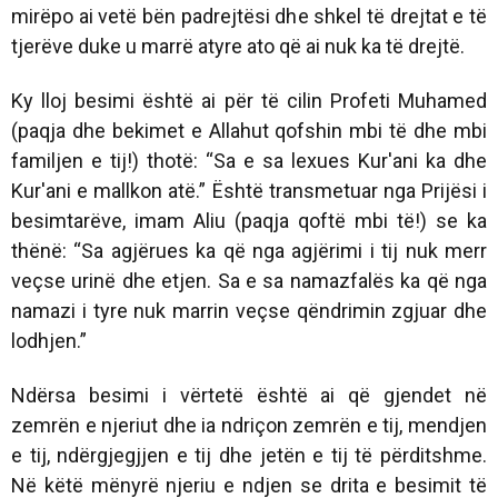
mirëpo ai vetë bën padrejtësi dhe shkel të drejtat e të
tjerëve duke u marrë atyre ato që ai nuk ka të drejtë.
Ky lloj besimi është ai për të cilin Profeti Muhamed
(paqja dhe bekimet e Allahut qofshin mbi të dhe mbi
familjen e tij!) thotë:
“
Sa e sa lexues Kur'ani ka dhe
Kur'ani e mallkon atë.
”
Është transmetuar nga Prijësi i
besimtarëve, imam Aliu (paqja qoftë mbi të!) se ka
thënë:
“
Sa agjërues ka që nga agjërimi i tij nuk merr
veçse urinë dhe etjen. Sa e sa namazfalës ka që nga
namazi i tyre nuk marrin veçse qëndrimin zgjuar dhe
lodhjen.
”
Ndërsa besimi i vërtetë është ai që gjendet në
zemrën e njeriut dhe ia ndriçon zemrën e tij, mendjen
e tij, ndërgjegjjen e tij dhe jetën e tij të përditshme.
Në këtë mënyrë njeriu e ndjen se drita e besimit të