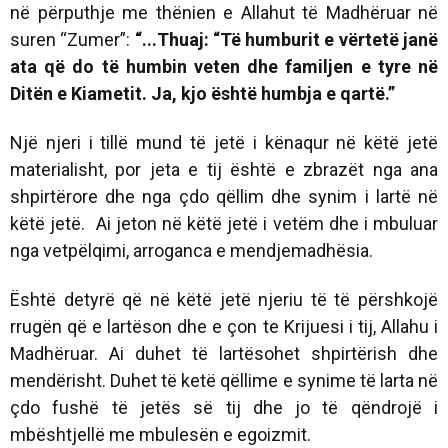
në përputhje me thënien e Allahut të Madhëruar në
suren “Zumer”:
“
...
Thuaj: “Të humburit e vërtetë janë
ata që do të humbin veten dhe familjen e tyre në
Ditën e Kiametit. Ja, kjo është humbja e qartë.”
Një njeri i tillë mund të jetë i kënaqur në këtë jetë
materialisht, por jeta e tij është e zbrazët nga ana
shpirtërore dhe nga çdo qëllim dhe synim i lartë në
këtë jetë. Ai jeton në këtë jetë i vetëm dhe i mbuluar
nga vetpëlqimi, arroganca e mendjemadhësia.
Është detyrë që në këtë jetë njeriu të të përshkojë
rrugën që e lartëson dhe e çon te Krijuesi i tij, Allahu i
Madhëruar. Ai duhet të lartësohet shpirtërish dhe
mendërisht. Duhet të ketë qëllime e synime të larta në
çdo fushë të jetës së tij dhe jo të qëndrojë i
mbështjellë me mbulesën e egoizmit.