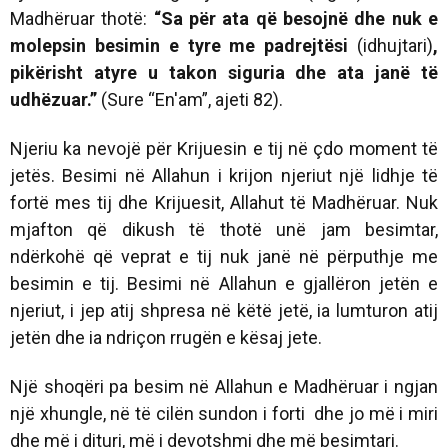
Madhëruar thotë:
“
Sa për ata që besojnë dhe n
uk e
molepsin besimin e tyre me
padrejtësi
(idhujtari)
,
pikërisht aty
re u takon siguria dhe ata janë
të
udhëzuar.
”
(Sure “En'am”, ajeti 82).
Njeriu ka nevojë për Krijuesin e tij në çdo moment të
jetës. Besimi në Allahun i krijon njeriut një lidhje të
fortë mes tij dhe Krijuesit, Allahut të Madhëruar. Nuk
mjafton që dikush të thotë unë jam besimtar,
ndërkohë që veprat e tij nuk janë në përputhje me
besimin e tij. Besimi në Allahun e gjallëron jetën e
njeriut, i jep atij shpresa në këtë jetë, ia lumturon atij
jetën dhe ia ndriçon rrugën e kësaj jete.
Një shoqëri pa besim në Allahun e Madhëruar i ngjan
një xhungle, në të cilën sundon i forti dhe jo më i miri
dhe më i dituri, më i devotshmi dhe më besimtari.