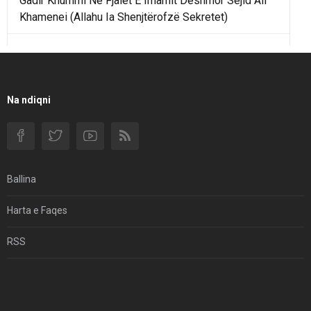
Gadir Khummi Në Fjalët E Imamit Dëshmor Sejid Ali
Khamenei (Allahu Ia Shenjtërofzë Sekretet)
Një Rend Rajonal I Udhëhequr Nga Irani Kundrejt Një
Rendi Rajonal Të Udhëhequr Nga Izraeli
Filmi I Shkurtër Iranian “Pasta Alfredo” Ka Udhëtuar
Na ndiqni
Për Në Shqipëri.
Si I Ndryshoi Rezistenca E Guximshme E Iranit
Ekuilibrat E Pushtetit Në Azinë Perëndimore?
Ballina
Hormuzi: Fillimi I Fundit Të Hegjemonisë Amerikane
Harta e Faqes
Për Çfarë Po Negocioni?
RSS