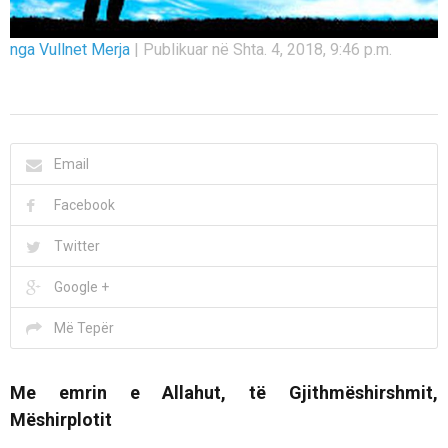
nga Vullnet Merja
|
Publikuar në Shta. 4, 2018, 9:46 p.m.
Email
Facebook
Twitter
Google +
Më Tepër
Me emrin e Allahut, të Gjithmëshirshmit,
Mëshirplotit