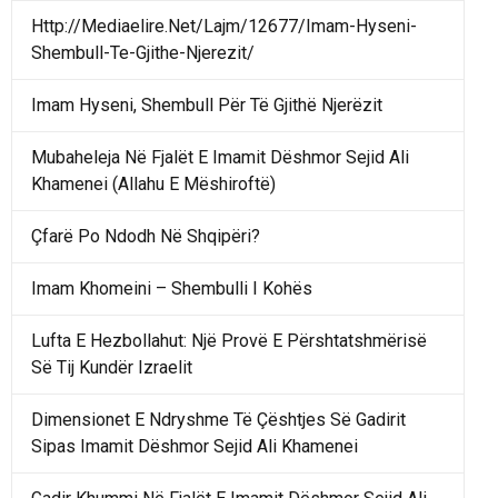
Http://Mediaelire.Net/Lajm/12677/Imam-Hyseni-
Shembull-Te-Gjithe-Njerezit/
Imam Hyseni, Shembull Për Të Gjithë Njerëzit
Mubaheleja Në Fjalët E Imamit Dëshmor Sejid Ali
Khamenei (Allahu E Mëshiroftë)
Çfarë Po Ndodh Në Shqipëri?
Imam Khomeini – Shembulli I Kohës
Lufta E Hezbollahut: Një Provë E Përshtatshmërisë
Së Tij Kundër Izraelit
Dimensionet E Ndryshme Të Çështjes Së Gadirit
Sipas Imamit Dëshmor Sejid Ali Khamenei