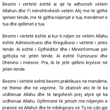
Besimi i vërtetë është ai që ta adhurosh vetëm
Allahun dhe t'i nënshtrohesh vetëm Atij me të gjithë
qenien tënde, me të gjitha ndjenjat e tua, mendimet e
tua dhe qëllimet e tua.
Besimi i vërtetë është ai kur ti ndjen se vetëm Allahu
është Administruesi dhe Rregulluesi i vërtetë i jetës
tënde. Ai është i Gjithëditur dhe i Mirëinformuar për
gjithçka në jetën tënde. Ai është Furnizuesi dhe
Dhënësi i miësive. Pra, Ai të jetë qëllimi kryesor në
jetën tënde.
Besimi i vërtetë është besimi praktikues në mendime,
në thënie dhe në veprime. Të zbatosh ato të të ka
urdhëruar Allahu dhe të largohesh prej atyre që ka
urdhëruar Allahu. Gjithmonë të jetosh me ndjenjën e
pranisë së Allahut dhe të mbikqyrjes së Tij në çdo gjë