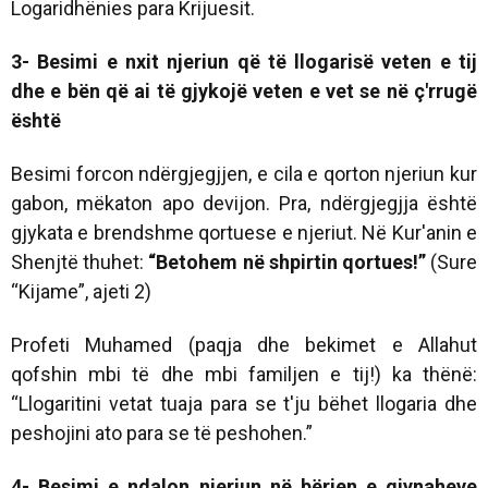
Logaridhënies para Krijuesit.
3- Besimi e nxit njeriun që të llogarisë veten e tij
dhe e bën që ai të gjykojë veten e vet se në ç'rrugë
është
Besimi forcon ndërgjegjjen, e cila e qorton njeriun kur
gabon, mëkaton apo devijon. Pra, ndërgjegjja është
gjykata e brendshme qortuese e njeriut. Në Kur'anin e
Shenjtë thuhet:
“
Betohem në shpirtin qortues!”
(Sure
“Kijame”, ajeti 2)
Profeti Muhamed (paqja dhe bekimet e Allahut
qofshin mbi të dhe mbi familjen e tij!) ka thënë:
“Llogaritini vetat tuaja para se t'ju bëhet llogaria dhe
peshojini ato para se të peshohen.”
4- Besimi e ndalon njeriun në bërjen e gjynaheve