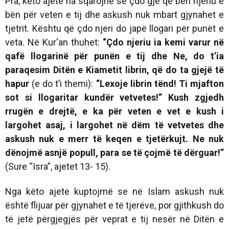
Pra, këto ajete na sqarojnë se çdo gjë që bën njeriu e
bën për veten e tij dhe askush nuk mbart gjynahet e
tjetrit. Kështu që çdo njeri do japë llogari për punët e
veta. Në Kur'an thuhet:
“Çdo njeriu ia kemi varur në
qafë llogarinë për punën e tij dhe Ne, do t’ia
paraqesim Ditën e Kiametit librin, që do ta gjejë të
hapur
(e do t’i themi):
“Lexoje librin tënd! Ti mjafton
sot si llogaritar kundër vetvetes!”
Kush zgjedh
rrugën e drejtë, e ka për veten e vet e kush i
largohet asaj, i largohet në dëm të vetvetes dhe
askush nuk e merr të keqen e tjetërkujt. Ne nuk
dënojmë asnjë popull, para se të çojmë të dërguar!
”
(Sure “Isra”, ajetet 13- 15).
Nga këto ajete kuptojmë se në Islam askush nuk
është flijuar për gjynahet e të tjerëve, por gjithkush do
të jetë përgjegjës për veprat e tij nesër në Ditën e