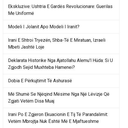
Ekskluzive: Ushtria E Gardës Revolucionare: Guerilas
Me Uniformë
Modeli I Jolanit Apo Modeli I Iranit?
Irani E Shtroi Tryezën, Shba-Të E Miratuan, Izraeli
Mbeti Jashtë Loje
Deklarata Historike Nga Ajatollahu Alemu'l Hüda: Si U
Zgjodh Sejid Muxhteba Hamenei?
Dobia E Përkujtimit Të Ashurasë
Më Shumë Se Njëqind Mësime Nga Një Lëvizje Që
Zgjati Vetëm Disa Muaj
Irani Po E Zgjeron Ekuacionin E Tij Të Parandalimit:
Vetëm Mbrojtja Nuk Është Më E Mjaftueshme