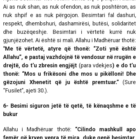
Ai as nuk shan, as nuk ofendon, as nuk poshtëron, as
nuk shpif e as nuk përgojon. Besimtari fal dashuri,
respekt, dhembshuri, dashamirësi, butësi, solidaritet
dhe buzëqeshje. Besimtari i vërtetë kurrë nuk
gjunjëzohet. Ai është si mali. Allahu i Madhëruar thotë:
"Me të vërtetë, atyre që th
onë: “Zoti ynë është
Allahu”, e
pastaj vazhdojnë të vendosur në
rrugën e
drejtë, do t’u zbresin
engjëjt
(para vdekjes
) e do t’u
thonë: “Mos u frikësoni dhe mos
u pikëlloni! Dhe
gëzojuni Xhenetit që ju është premtuar.
”
(Sure
“Fusilet”, ajeti 30.).
6- Besimi siguron jetë të qetë, të kënaqshme e të
bukur
Allahu i Madhëruar thotë:
“Cilindo mashkull apo
femër që kryen vepra të mira, duke qenë besimtar,