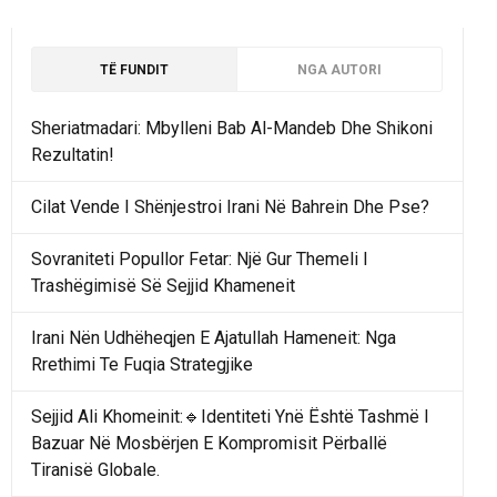
TË FUNDIT
NGA AUTORI
Sheriatmadari: Mbylleni Bab Al-Mandeb Dhe Shikoni
Rezultatin!
Cilat Vende I Shënjestroi Irani Në Bahrein Dhe Pse?
Sovraniteti Popullor Fetar: Një Gur Themeli I
Trashëgimisë Së Sejjid Khameneit
Irani Nën Udhëheqjen E Ajatullah Hameneit: Nga
Rrethimi Te Fuqia Strategjike
Sejjid Ali Khomeinit:🔹Identiteti Ynë Është Tashmë I
Bazuar Në Mosbërjen E Kompromisit Përballë
Tiranisë Globale.