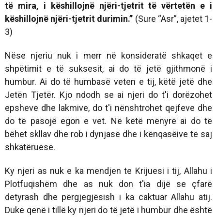
të mira, i këshillojnë njëri-tjetrit të vërtetën e i
këshillojnë njëri-tjetrit durimin.”
(Sure “Asr”, ajetet 1-
3)
Nëse njeriu nuk i merr në konsideratë shkaqet e
shpëtimit e të suksesit, ai do të jetë gjithmonë i
humbur. Ai do të humbasë veten e tij, këtë jetë dhe
Jetën Tjetër. Kjo ndodh se ai njeri do t'i dorëzohet
epsheve dhe lakmive, do t'i nënshtrohet qejfeve dhe
do të pasojë egon e vet. Në këtë mënyrë ai do të
bëhet skllav dhe rob i dynjasë dhe i kënqasëive të saj
shkatëruese.
Ky njeri as nuk e ka mendjen te Krijuesi i tij, Allahu i
Plotfuqishëm dhe as nuk don t'ia dijë se çfarë
detyrash dhe përgjegjësish i ka caktuar Allahu atij.
Duke qenë i tillë ky njeri do të jetë i humbur dhe është