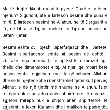
Me të drejtë dikush mund të pyesë: Çfarë e lartëson
njeriun? Sigurisht, atë e lartëson besimi dhe puna e
mirë. E lartëson besimi në Allahun, në të Dërguarit e
Tij, në Librat e Tij, në melekët e Tij dhe besimi në
Jetën Tjetër.
Besimi është dy llojesh: Sipërfaqësor dhe i vërtetë.
Besimi sipërfaqësor është ai besim që është i
zbarazët nga përmbajtja e tij. Është i zbrazët nga
thelbi dhe dimensionet e tij. Ai njeri që mbart këtë
besim është i ngjashëm me atë që adhuron Allahun
dhe në të njëjtën kohë i nënshtrohet tjetër kujt përveç
Allahut, e do një tjetër më shumë se Allahun, falet
mirëpo nuk e përjeton anën shpirtërore të namazit,
agjëron mirëpo nuk e shijon anën shpirtërore të
agjërimit, e lexon Kur'anin dhe i mallkon të padrejtët,