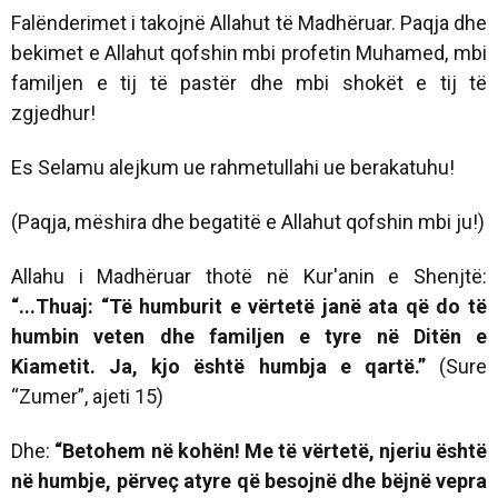
Falënderimet i takojnë Allahut të Madhëruar. Paqja dhe
bekimet e Allahut qofshin mbi profetin Muhamed, mbi
familjen e tij të pastër dhe mbi shokët e tij të
zgjedhur!
Es Selamu alejkum ue rahmetullahi ue berakatuhu!
(Paqja, mëshira dhe begatitë e Allahut qofshin mbi ju!)
Allahu i Madhëruar thotë në Kur'anin e Shenjtë:
“
...
Thuaj: “Të humburit e vërtetë janë ata që do të
humbin veten dhe familjen e tyre në Ditën e
Kiametit. Ja, kjo është humbja e qartë.”
(Sure
“Zumer”, ajeti 15)
Dhe:
“Betohem në kohën! Me të vërtetë, njeriu është
në humbje, përveç atyre që besojnë dhe bëjnë vepra