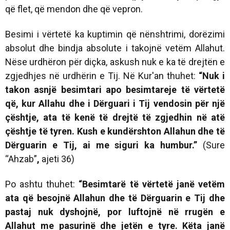
që flet, që mendon dhe që vepron.
Besimi i vërtetë ka kuptimin që nënshtrimi, dorëzimi
absolut dhe bindja absolute i takojnë vetëm Allahut.
Nëse urdhëron për diçka, askush nuk e ka të drejtën e
zgjedhjes në urdhërin e Tij. Në Kur'an thuhet:
“
Nuk i
takon asnjë besimtari apo besimtareje të vërtetë
që, kur
Allahu dhe i Dërguari i Tij vendosin për një
çështje, ata të kenë të
drejtë të zgjedhin në atë
çështje të tyren. Kush e kundërshton Allahun
dhe të
Dërguarin e Tij, ai me siguri ka humbur.
”
(Sure
“Ahzab”
,
ajeti 36)
Po ashtu thuhet:
“Besimtarë të vërtetë janë vetëm
ata që besojnë Allahun dhe të Dërguarin e Tij dhe
pastaj nuk dyshojnë, por luftojnë në rrugën e
Allahut me pasurinë dhe jetën e tyre. Këta janë