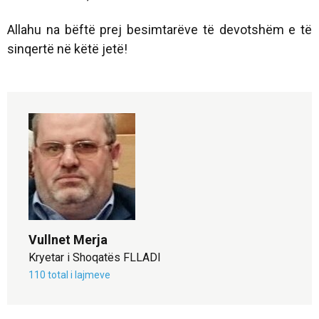
Allahu na bëftë prej besimtarëve të devotshëm e të
sinqertë në këtë jetë!
Vullnet Merja
Kryetar i Shoqatës FLLADI
110 total i lajmeve