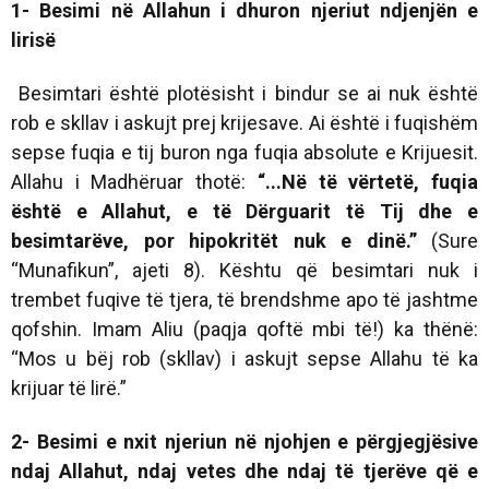
1- Besimi në Allahun i dhuron njeriut ndjenjën e
lirisë
Besimtari është plotësisht i bindur se ai nuk është
rob e skllav i askujt prej krijesave. Ai është i fuqishëm
sepse fuqia e tij buron nga fuqia absolute e Krijuesit.
Allahu i Madhëruar thotë:
“...
Në të vërtetë, fuqia
është e Allahut, e të Dërguarit të Tij dhe e
besimtarëve, por hipokritët nuk e dinë.
”
(Sure
“Munafikun”, ajeti 8). Kështu që besimtari nuk i
trembet fuqive të tjera, të brendshme apo të jashtme
qofshin. Imam Aliu (paqja qoftë mbi të!) ka thënë:
“Mos u bëj rob (skllav) i askujt sepse Allahu të ka
krijuar të lirë.”
2- Besimi e nxit njeriun në njohjen e përgjegjësive
ndaj Allahut, ndaj vetes dhe ndaj të tjerëve që e