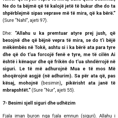
Ne do ta bëjmë që të kalojë jetë të bukur dhe do ta
shpërblejmë sipas veprave më të mira, që ka bërë.”
(Sure “Nahl”, ajeti 97).
Dhe:
“
Allahu u ka premtuar atyre prej jush, që
besojnë dhe që bëjnë vepra të mira, se
do t’i bëjë
mëkëmbës në Tokë
, ashtu si i ka bërë ata para tyre
dhe që do t’ua f
orcojë fenë e tyre, me të cilën
Ai
është i kënaqur dhe që frikën do t’ua shndërrojë në
siguri. Le të më adhurojnë Mua e të mos Më
shoqërojnë asgjë (në adhurim). Sa për ata që, pas
kësaj, mohojnë
(besimin)
, pikërisht ata janë të
mbrapshtët.
”
(Sure “Nur”, ajeti 55).
7- Besimi sjell siguri dhe udhëzim
Fjala
iman
buron nga fjala
emnun
(siguri). Allahu i