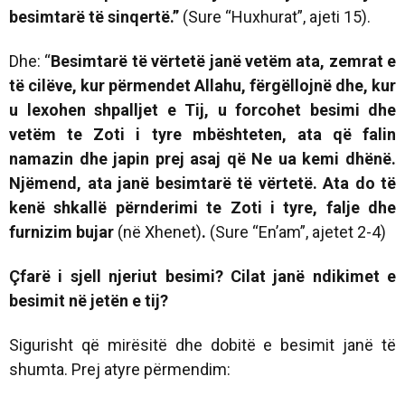
besimtarë të sinqertë.”
(Sure “Huxhurat”, ajeti 15).
Dhe: “
Besimtarë të vërtetë janë vetëm ata, zemrat e
të cilëve, kur përmendet Allahu, fërgëllojnë dhe, kur
u lexohen shpalljet e Tij, u forcohet besimi dhe
vetëm te Zoti i tyre mbështeten, ata që falin
namazin dhe japin prej asaj që Ne ua kemi dhënë.
Njëmend, ata janë besimtarë të vërtetë. Ata do të
kenë shkallë përnderimi te Zoti i tyre, falje dhe
furnizim bujar
(në Xhenet)
.
(Sure “En’am”, ajetet 2-4)
Çfarë i sjell njeriut besimi? Cilat janë ndikimet e
besimit në jetën e tij?
Sigurisht që mirësitë dhe dobitë e besimit janë të
shumta. Prej atyre përmendim: