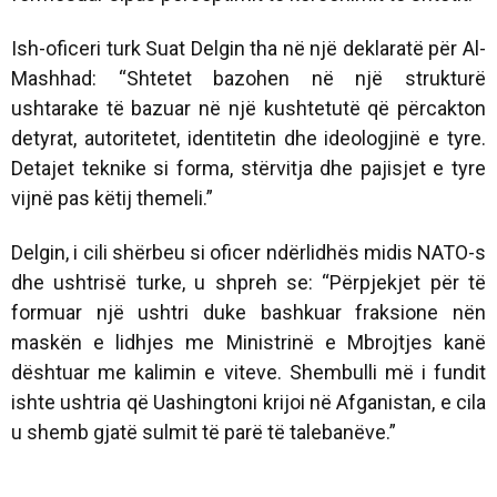
Ish-oficeri turk Suat Delgin tha në një deklaratë për Al-
Mashhad: “Shtetet bazohen në një strukturë
ushtarake të bazuar në një kushtetutë që përcakton
detyrat, autoritetet, identitetin dhe ideologjinë e tyre.
Detajet teknike si forma, stërvitja dhe pajisjet e tyre
vijnë pas këtij themeli.”
Delgin, i cili shërbeu si oficer ndërlidhës midis NATO-s
dhe ushtrisë turke, u shpreh se: “Përpjekjet për të
formuar një ushtri duke bashkuar fraksione nën
maskën e lidhjes me Ministrinë e Mbrojtjes kanë
dështuar me kalimin e viteve. Shembulli më i fundit
ishte ushtria që Uashingtoni krijoi në Afganistan, e cila
u shemb gjatë sulmit të parë të talebanëve.”