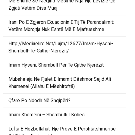
Më Shumë Se Njëqind Mësime Nga Një Lëvizje Që
Zgjati Vetëm Disa Muaj
Irani Po E Zgjeron Ekuacionin E Tij Të Parandalimit:
Vetëm Mbrojtja Nuk Është Më E Mjaftueshme
Http://Mediaelire.Net/Lajm/12677/Imam-Hyseni-
Shembull-Te-Gjithe-Njerezit/
Imam Hyseni, Shembull Për Të Gjithë Njerëzit
Mubaheleja Në Fjalët E Imamit Dëshmor Sejid Ali
Khamenei (Allahu E Mëshiroftë)
Çfarë Po Ndodh Në Shqipëri?
Imam Khomeini – Shembulli I Kohës
Lufta E Hezbollahut: Një Provë E Përshtatshmërisë