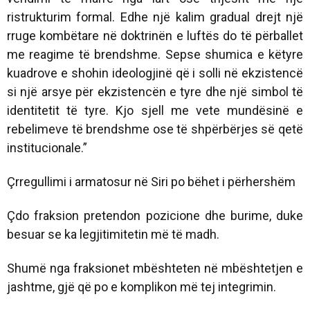
ristrukturim formal. Edhe një kalim gradual drejt një
rruge kombëtare në doktrinën e luftës do të përballet
me reagime të brendshme. Sepse shumica e këtyre
kuadrove e shohin ideologjinë që i solli në ekzistencë
si një arsye për ekzistencën e tyre dhe një simbol të
identitetit të tyre. Kjo sjell me vete mundësinë e
rebelimeve të brendshme ose të shpërbërjes së qetë
institucionale.”
Çrregullimi i armatosur në Siri po bëhet i përhershëm
Çdo fraksion pretendon pozicione dhe burime, duke
besuar se ka legjitimitetin më të madh.
Shumë nga fraksionet mbështeten në mbështetjen e
jashtme, gjë që po e komplikon më tej integrimin.