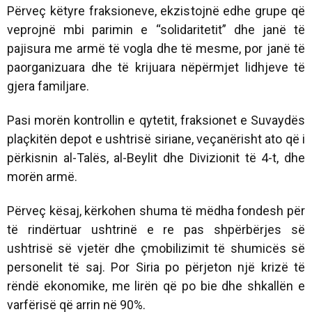
Përveç këtyre fraksioneve, ekzistojnë edhe grupe që
veprojnë mbi parimin e “solidaritetit” dhe janë të
pajisura me armë të vogla dhe të mesme, por janë të
paorganizuara dhe të krijuara nëpërmjet lidhjeve të
gjera familjare.
Pasi morën kontrollin e qytetit, fraksionet e Suvaydës
plaçkitën depot e ushtrisë siriane, veçanërisht ato që i
përkisnin al-Talës, al-Beylit dhe Divizionit të 4-t, dhe
morën armë.
Përveç kësaj, kërkohen shuma të mëdha fondesh për
të rindërtuar ushtrinë e re pas shpërbërjes së
ushtrisë së vjetër dhe çmobilizimit të shumicës së
personelit të saj. Por Siria po përjeton një krizë të
rëndë ekonomike, me lirën që po bie dhe shkallën e
varfërisë që arrin në 90%.