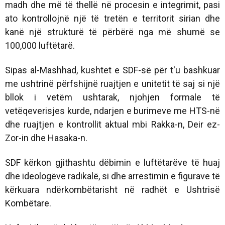
madh dhe më të thellë në procesin e integrimit, pasi
ato kontrollojnë një të tretën e territorit sirian dhe
kanë një strukturë të përbërë nga më shumë se
100,000 luftëtarë.
Sipas al-Mashhad, kushtet e SDF-së për t'u bashkuar
me ushtrinë përfshijnë ruajtjen e unitetit të saj si një
bllok i vetëm ushtarak, njohjen formale të
vetëqeverisjes kurde, ndarjen e burimeve me HTS-në
dhe ruajtjen e kontrollit aktual mbi Rakka-n, Deir ez-
Zor-in dhe Hasaka-n.
SDF kërkon gjithashtu dëbimin e luftëtarëve të huaj
dhe ideologëve radikalë, si dhe arrestimin e figurave të
kërkuara ndërkombëtarisht në radhët e Ushtrisë
Kombëtare.