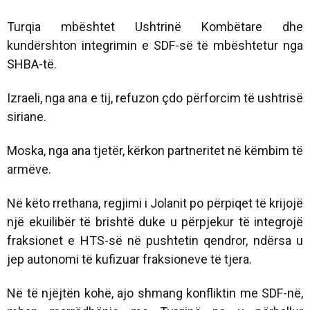
Turqia mbështet Ushtrinë Kombëtare dhe
kundërshton integrimin e SDF-së të mbështetur nga
SHBA-të.
Izraeli, nga ana e tij, refuzon çdo përforcim të ushtrisë
siriane.
Moska, nga ana tjetër, kërkon partneritet në këmbim të
armëve.
Në këto rrethana, regjimi i Jolanit po përpiqet të krijojë
një ekuilibër të brishtë duke u përpjekur të integrojë
fraksionet e HTS-së në pushtetin qendror, ndërsa u
jep autonomi të kufizuar fraksioneve të tjera.
Në të njëjtën kohë, ajo shmang konfliktin me SDF-në,