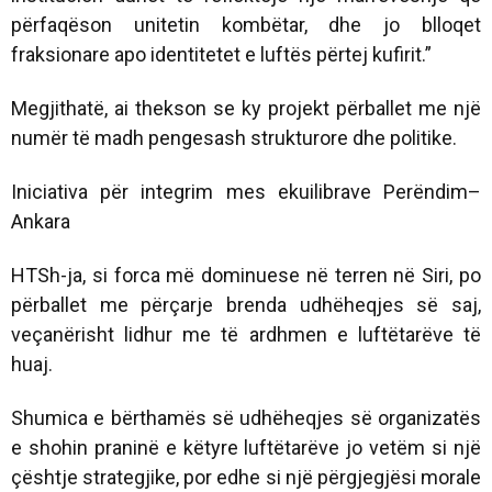
përfaqëson unitetin kombëtar, dhe jo blloqet
fraksionare apo identitetet e luftës përtej kufirit.”
Megjithatë, ai thekson se ky projekt përballet me një
numër të madh pengesash strukturore dhe politike.
Iniciativa për integrim mes ekuilibrave Perëndim–
Ankara
HTSh-ja, si forca më dominuese në terren në Siri, po
përballet me përçarje brenda udhëheqjes së saj,
veçanërisht lidhur me të ardhmen e luftëtarëve të
huaj.
Shumica e bërthamës së udhëheqjes së organizatës
e shohin praninë e këtyre luftëtarëve jo vetëm si një
çështje strategjike, por edhe si një përgjegjësi morale