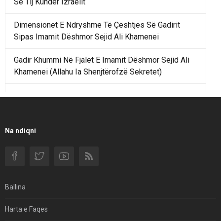
Së Tij Kundër Izraelit
Dimensionet E Ndryshme Të Çështjes Së Gadirit
Sipas Imamit Dëshmor Sejid Ali Khamenei
Gadir Khummi Në Fjalët E Imamit Dëshmor Sejid Ali
Khamenei (Allahu Ia Shenjtërofzë Sekretet)
Një Rend Rajonal I Udhëhequr Nga Irani Kundrejt Një
Rendi Rajonal Të Udhëhequr Nga Izraeli
Filmi I Shkurtër Iranian “Pasta Alfredo” Ka Udhëtuar
Na ndiqni
Për Në Shqipëri.
Si I Ndryshoi Rezistenca E Guximshme E Iranit
Ekuilibrat E Pushtetit Në Azinë Perëndimore?
Ballina
Hormuzi: Fillimi I Fundit Të Hegjemonisë Amerikane
Harta e Faqes