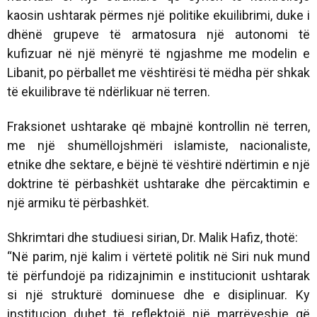
kaosin ushtarak përmes një politike ekuilibrimi, duke i
dhënë grupeve të armatosura një autonomi të
kufizuar në një mënyrë të ngjashme me modelin e
Libanit, po përballet me vështirësi të mëdha për shkak
të ekuilibrave të ndërlikuar në terren.
Fraksionet ushtarake që mbajnë kontrollin në terren,
me një shumëllojshmëri islamiste, nacionaliste,
etnike dhe sektare, e bëjnë të vështirë ndërtimin e një
doktrine të përbashkët ushtarake dhe përcaktimin e
një armiku të përbashkët.
Shkrimtari dhe studiuesi sirian, Dr. Malik Hafiz, thotë:
“Në parim, një kalim i vërtetë politik në Siri nuk mund
të përfundojë pa ridizajnimin e institucionit ushtarak
si një strukturë dominuese dhe e disiplinuar. Ky
institucion duhet të reflektojë një marrëveshje që