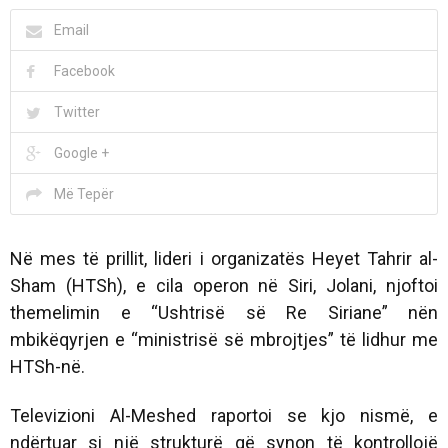
Email
Facebook
Twitter
Google +
Më Tepër
Në mes të prillit, lideri i organizatës Heyet Tahrir al-
Sham (HTSh), e cila operon në Siri, Jolani, njoftoi
themelimin e “Ushtrisë së Re Siriane” nën
mbikëqyrjen e “ministrisë së mbrojtjes” të lidhur me
HTSh-në.
Televizioni Al-Meshed raportoi se kjo nismë, e
ndërtuar si një strukturë që synon të kontrollojë