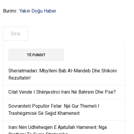
Burimi :
Yakın Doğu Haber
Siria
TË FUNDIT
Sheriatmadari: Mbylleni Bab Al-Mandeb Dhe Shikoni
Rezultatin!
Cilat Vende I Shënjestroi Irani Në Bahrein Dhe Pse?
Sovraniteti Popullor Fetar: Një Gur Themeli I
Trashëgimisë Së Sejjid Khameneit
Irani Nën Udhëheqjen E Ajatullah Hameneit: Nga