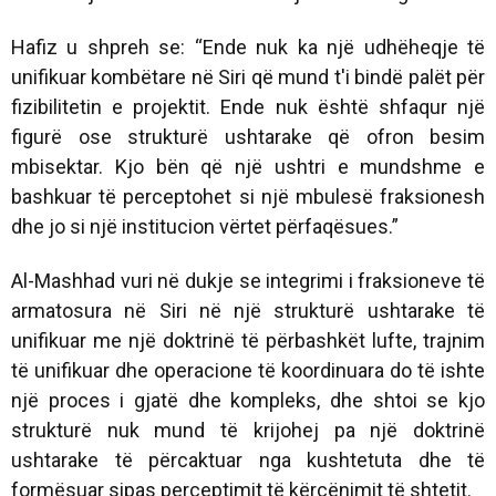
Hafiz u shpreh se: “Ende nuk ka një udhëheqje të
unifikuar kombëtare në Siri që mund t'i bindë palët për
fizibilitetin e projektit. Ende nuk është shfaqur një
figurë ose strukturë ushtarake që ofron besim
mbisektar. Kjo bën që një ushtri e mundshme e
bashkuar të perceptohet si një mbulesë fraksionesh
dhe jo si një institucion vërtet përfaqësues.”
Al-Mashhad vuri në dukje se integrimi i fraksioneve të
armatosura në Siri në një strukturë ushtarake të
unifikuar me një doktrinë të përbashkët lufte, trajnim
të unifikuar dhe operacione të koordinuara do të ishte
një proces i gjatë dhe kompleks, dhe shtoi se kjo
strukturë nuk mund të krijohej pa një doktrinë
ushtarake të përcaktuar nga kushtetuta dhe të
formësuar sipas perceptimit të kërcënimit të shtetit.