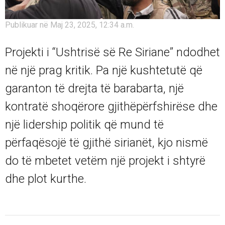
Publikuar në Maj 23, 2025, 12:34 a.m.
Projekti i “Ushtrisë së Re Siriane” ndodhet
në një prag kritik. Pa një kushtetutë që
garanton të drejta të barabarta, një
kontratë shoqërore gjithëpërfshirëse dhe
një lidership politik që mund të
përfaqësojë të gjithë sirianët, kjo nismë
do të mbetet vetëm një projekt i shtyrë
dhe plot kurthe.