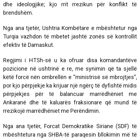
dhe ideologjike; kjo rrit rrezikun për konflikt të
brendshëm.
Nga ana tjetër, Ushtria Kombëtare e mbështetur nga
Turqia vazhdon të mbetet jashtë zonës së kontrollit
efektiv të Damaskut.
Regjimi i HTSh-së u ka ofruar disa komandantëve
pozicione në ushtrinë e re, me synimin që ta sjellë
këtë forcë nën ombrellën e “ministrisë së mbrojtjes”,
por kjo përpjekje ka krijuar një ngërç të dyfishtë midis
përpjekjes për të balancuar marrëdhëniet me
Ankaranë dhe të kaluarës fraksionare që mund të
rrezikojë marrëdhëniet me Perëndimin.
Nga ana tjetër, Forcat Demokratike Siriane (SDF) të
mbështetura nga SHBA-të paraqesin bllokimin më të