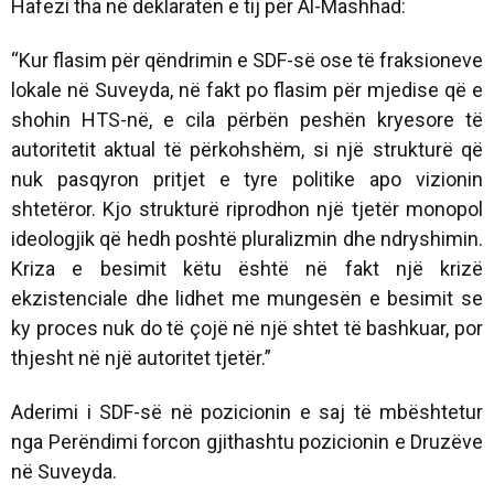
Hafezi tha në deklaratën e tij për Al-Mashhad:
“Kur flasim për qëndrimin e SDF-së ose të fraksioneve
lokale në Suveyda, në fakt po flasim për mjedise që e
shohin HTS-në, e cila përbën peshën kryesore të
autoritetit aktual të përkohshëm, si një strukturë që
nuk pasqyron pritjet e tyre politike apo vizionin
shtetëror. Kjo strukturë riprodhon një tjetër monopol
ideologjik që hedh poshtë pluralizmin dhe ndryshimin.
Kriza e besimit këtu është në fakt një krizë
ekzistenciale dhe lidhet me mungesën e besimit se
ky proces nuk do të çojë në një shtet të bashkuar, por
thjesht në një autoritet tjetër.”
Aderimi i SDF-së në pozicionin e saj të mbështetur
nga Perëndimi forcon gjithashtu pozicionin e Druzëve
në Suveyda.