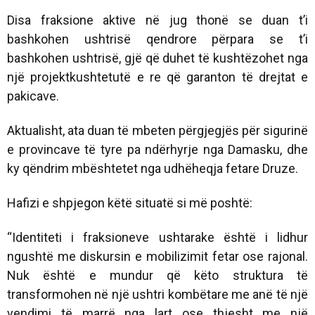
Disa fraksione aktive në jug thonë se duan t’i
bashkohen ushtrisë qendrore përpara se t’i
bashkohen ushtrisë, gjë që duhet të kushtëzohet nga
një projektkushtetutë e re që garanton të drejtat e
pakicave.
Aktualisht, ata duan të mbeten përgjegjës për sigurinë
e provincave të tyre pa ndërhyrje nga Damasku, dhe
ky qëndrim mbështetet nga udhëheqja fetare Druze.
Hafizi e shpjegon këtë situatë si më poshtë:
“Identiteti i fraksioneve ushtarake është i lidhur
ngushtë me diskursin e mobilizimit fetar ose rajonal.
Nuk është e mundur që këto struktura të
transformohen në një ushtri kombëtare me anë të një
vendimi të marrë nga lart ose thjesht me një