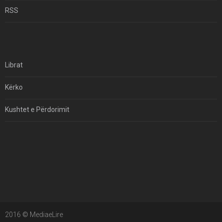
Për Çfarë Po Negocioni?
RSS
Librat
Kërko
Kushtet e Përdorimit
Kontakt
Të Drejtat e Autorit
2016 © MediaeLire