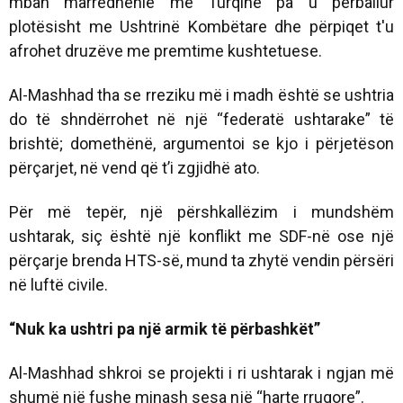
mban marrëdhënie me Turqinë pa u përballur
plotësisht me Ushtrinë Kombëtare dhe përpiqet t'u
afrohet druzëve me premtime kushtetuese.
Al-Mashhad tha se rreziku më i madh është se ushtria
do të shndërrohet në një “federatë ushtarake” të
brishtë; domethënë, argumentoi se kjo i përjetëson
përçarjet, në vend që t’i zgjidhë ato.
Për më tepër, një përshkallëzim i mundshëm
ushtarak, siç është një konflikt me SDF-në ose një
përçarje brenda HTS-së, mund ta zhytë vendin përsëri
në luftë civile.
“Nuk ka ushtri pa një armik të përbashkët”
Al-Mashhad shkroi se projekti i ri ushtarak i ngjan më
shumë një fushe minash sesa një “harte rrugore”.