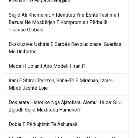
Rrethimi Te Fuqia Strategjike
Sejjid Ali Khomeinit:🔹Identiteti Ynë Është Tashmë I
Bazuar Në Mosbërjen E Kompromisit Përballë
Tiranisë Globale.
Ekskluzive: Ushtria E Gardës Revolucionare: Guerilas
Me Uniformë
Modeli I Jolanit Apo Modeli I Iranit?
Irani E Shtroi Tryezën, Shba-Të E Miratuan, Izraeli
Mbeti Jashtë Loje
Deklarata Historike Nga Ajatollahu Alemu'l Hüda: Si U
Zgjodh Sejid Muxhteba Hamenei?
Dobia E Përkujtimit Të Ashurasë