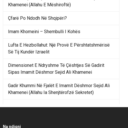
Khamenei (Allahu E Mëshiroftë)
Çfarë Po Ndodh Në Shqipëri?
Imam Khomeini – Shembulli I Kohës
Lufta E Hezbollahut: Një Provë E Përshtatshmërisë
Së Tij Kundër Izraelit
Dimensionet E Ndryshme Të Çështjes Së Gadirit
Sipas Imamit Dëshmor Sejid Ali Khamenei
Gadir Khummi Në Fjalët E Imamit Dëshmor Sejid Ali
Khamenei (Allahu Ia Shenjtërofzë Sekretet)
Një Rend Rajonal I Udhëhequr Nga Irani Kundrejt Një
Rendi Rajonal Të Udhëhequr Nga Izraeli
Filmi I Shkurtër Iranian “Pasta Alfredo” Ka Udhëtuar
Na ndiqni