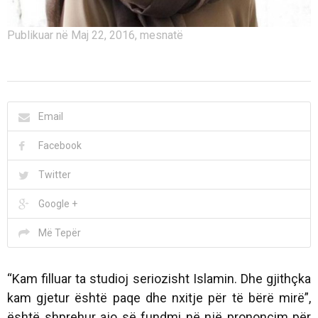
Publikuar në Maj 22, 2016, mesnatë
Email
Facebook
Twitter
Google +
Më Tepër
“Kam filluar ta studioj seriozisht Islamin. Dhe gjithçka
kam gjetur është paqe dhe nxitje për të bërë mirë”,
është shprehur ajo së fundmi në një prononcim për