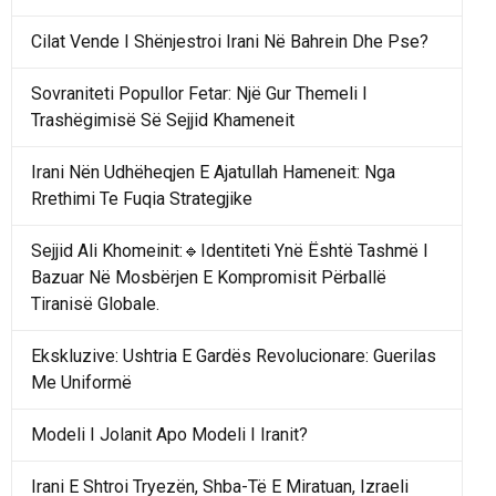
Cilat Vende I Shënjestroi Irani Në Bahrein Dhe Pse?
Sovraniteti Popullor Fetar: Një Gur Themeli I
Trashëgimisë Së Sejjid Khameneit
Irani Nën Udhëheqjen E Ajatullah Hameneit: Nga
Rrethimi Te Fuqia Strategjike
Sejjid Ali Khomeinit:🔹Identiteti Ynë Është Tashmë I
Bazuar Në Mosbërjen E Kompromisit Përballë
Tiranisë Globale.
Ekskluzive: Ushtria E Gardës Revolucionare: Guerilas
Me Uniformë
Modeli I Jolanit Apo Modeli I Iranit?
Irani E Shtroi Tryezën, Shba-Të E Miratuan, Izraeli