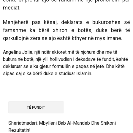
mediat.
Menjëherë pas kësaj, deklarata e bukuroshes së
famshme ka bërë xhiron e botës, duke bërë të
qarkullojnë zëra se ajo është kthyer në myslimane.
Angelina Jolie, një ndër aktoret më të njohura dhe më të
bukura në botë, një yll hollivudian i dekadave të fundit, është
deklaruar se e ka gjetur formulën e paqes në jetë. Dhe këtë
sipas saj e ka bërë duke e studiuar islamin.
TË FUNDIT
Sheriatmadari: Mbylleni Bab Al-Mandeb Dhe Shikoni
Rezultatin!