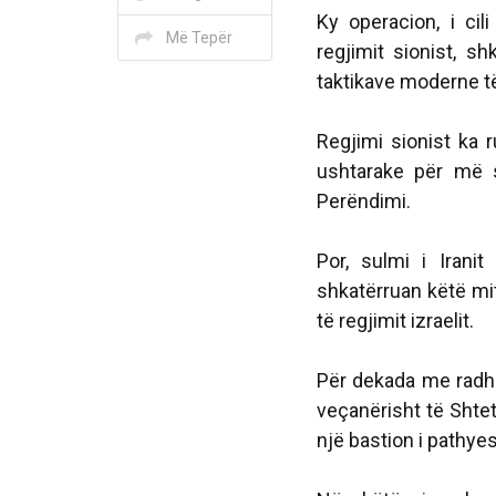
Ky operacion, i ci
Më Tepër
regjimit sionist, sh
taktikave moderne të
Regjimi sionist ka 
ushtarake për më 
Perëndimi.
Por, sulmi i Irani
shkatërruan këtë mi
të regjimit izraelit.
Për dekada me radhë,
veçanërisht të Shtet
një bastion i pathy