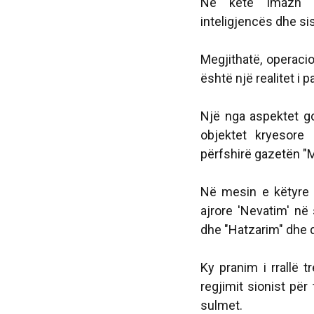
Në këtë imazh kon
inteligjencës dhe si
Megjithatë, operacio
është një realitet i 
Një nga aspektet go
objektet kryesore 
përfshirë gazetën "
Në mesin e këtyre 
ajrore 'Nevatim' në
dhe "Hatzarim" dhe 
Ky pranim i rrallë 
regjimit sionist pë
sulmet.