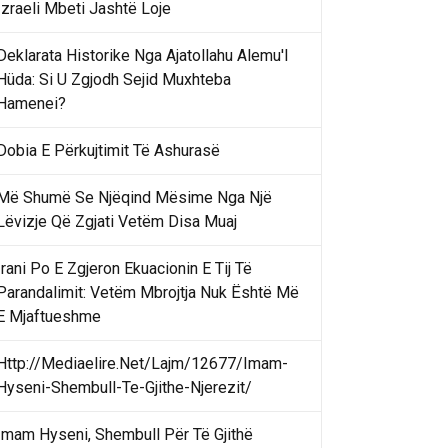
Izraeli Mbeti Jashtë Loje
Deklarata Historike Nga Ajatollahu Alemu'l
Hüda: Si U Zgjodh Sejid Muxhteba
Hamenei?
Dobia E Përkujtimit Të Ashurasë
Më Shumë Se Njëqind Mësime Nga Një
Lëvizje Që Zgjati Vetëm Disa Muaj
Irani Po E Zgjeron Ekuacionin E Tij Të
Parandalimit: Vetëm Mbrojtja Nuk Është Më
E Mjaftueshme
Http://Mediaelire.Net/Lajm/12677/Imam-
Hyseni-Shembull-Te-Gjithe-Njerezit/
Imam Hyseni, Shembull Për Të Gjithë