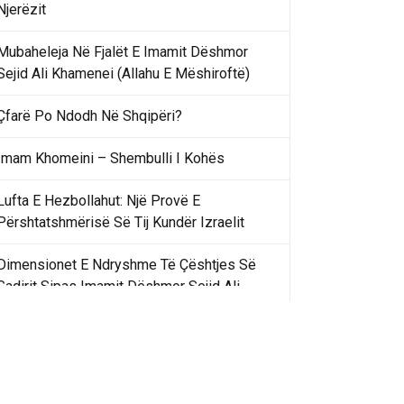
Njerëzit
Mubaheleja Në Fjalët E Imamit Dëshmor
Sejid Ali Khamenei (Allahu E Mëshiroftë)
Çfarë Po Ndodh Në Shqipëri?
Imam Khomeini – Shembulli I Kohës
Lufta E Hezbollahut: Një Provë E
Përshtatshmërisë Së Tij Kundër Izraelit
Dimensionet E Ndryshme Të Çështjes Së
Gadirit Sipas Imamit Dëshmor Sejid Ali
Khamenei
Gadir Khummi Në Fjalët E Imamit Dëshmor
Sejid Ali Khamenei (Allahu Ia Shenjtërofzë
Sekretet)