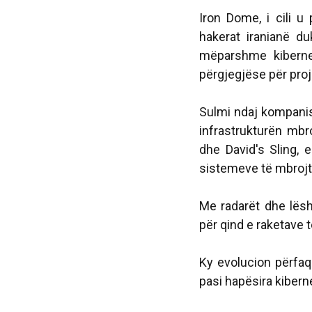
Iron Dome, i cili u
hakerat iranianë d
mëparshme kiberne
përgjegjëse për proje
Sulmi ndaj kompanisë
infrastrukturën mbr
dhe David's Sling
sistemeve të mbrojtj
Me radarët dhe lësh
për qind e raketave t
Ky evolucion përfaq
pasi hapësira kibern