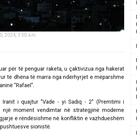
0, 2024, 3:50 a.m.
uar për të penguar raketa, u çaktivizua nga hakerat
rur të dhëna të marra nga ndërhyrjet e mëparshme
ninë "Rafael".
 Iranit i quajtur "Vade - yi Sadiq - 2" (Premtimi i
të një moment vendimtar në strategjinë moderne
gjarje e rëndësishme në konfliktin e vazhdueshëm
 pushtuesve sionistë.