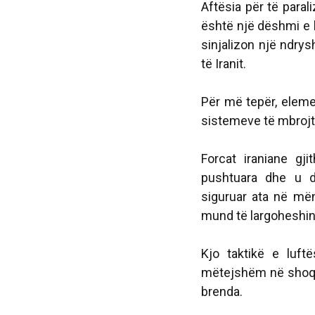
Aftësia për të para
është një dëshmi e k
sinjalizon një ndry
të Iranit.
Për më tepër, elemen
sistemeve të mbrojt
Forcat iraniane g
pushtuara dhe u 
siguruar ata në më
mund të largoheshin 
Kjo taktikë e luft
mëtejshëm në shoqër
brenda.