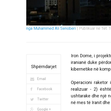
nga Muhammed Ali Senoberi
|
Publikuar në Tet. 1
Iron Dome, i projekt
iranianë duke përdo
Shpërndarjet
kibernetike në kompa
Email
Operacioni raketor i
realizuar - 2) ësh
Facebook
ushtarake dhe një n
Twitter
në mes të Iranit dhe
Google +