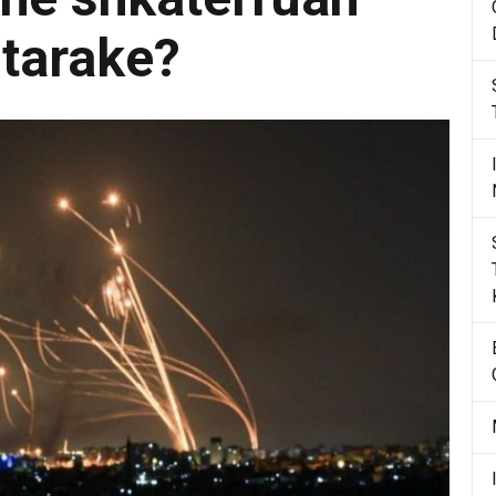
htarake?