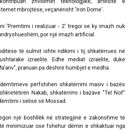
tribuan zhvillimet teknologjike, aftësitë e
stemet mbrojtëse, veçanërisht 'Iron Dome'.
ni 'Premtimi i realizuar - 2' tregoi se ky imazh nuk
pandryshueshëm, por një imazh artificial.
ditëse të sulmit ishte ndikimi i tij shkatërrues në
ushtarake izraelite. Edhe mediat izraelite, duke
Ma'ariv", pranuan pa dëshirë humbjet e mëdha.
dëmtimeve përfshihen shkatërrimi masiv i bazës
 shkretëtirën Nakab, shkatërrimi i bazave "Tel Nof"
dëmtimi i selisë së Mossad.
tregon një boshllëk në strategjinë e zakonshme të
r të minimizuar ose fshehur dëmin e shkaktuar nga