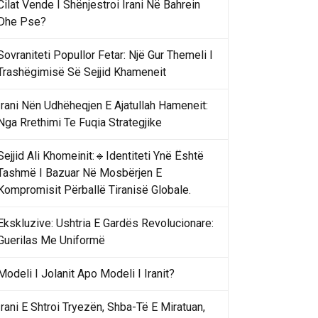
Cilat Vende I Shënjestroi Irani Në Bahrein
Dhe Pse?
Sovraniteti Popullor Fetar: Një Gur Themeli I
Trashëgimisë Së Sejjid Khameneit
Irani Nën Udhëheqjen E Ajatullah Hameneit:
Nga Rrethimi Te Fuqia Strategjike
Sejjid Ali Khomeinit:🔹Identiteti Ynë Është
Tashmë I Bazuar Në Mosbërjen E
Kompromisit Përballë Tiranisë Globale.
Ekskluzive: Ushtria E Gardës Revolucionare:
Guerilas Me Uniformë
Modeli I Jolanit Apo Modeli I Iranit?
Irani E Shtroi Tryezën, Shba-Të E Miratuan,