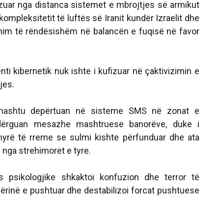
lizuar nga distanca sistemet e mbrojtjes së armikut
ompleksitetit të luftës së Iranit kundër Izraelit dhe
shim të rëndësishëm në balancën e fuqisë në favor
ti kibernetik nuk ishte i kufizuar në çaktivizimin e
jes.
jithashtu depërtuan në sisteme SMS në zonat e
dërguan mesazhe mashtruese banorëve, duke i
nyrë të rreme se sulmi kishte përfunduar dhe ata
nga strehimoret e tyre.
ës psikologjike shkaktoi konfuzion dhe terror të
inë e pushtuar dhe destabilizoi forcat pushtuese