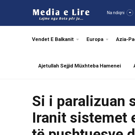
Na ndiqni
Vendet E Balkanit
Europa
Azia-Pa
Ajetullah Sejjid Müxhteba Hamenei
Si i paralizuan 
Iranit sistemet 
të pushtuesve 