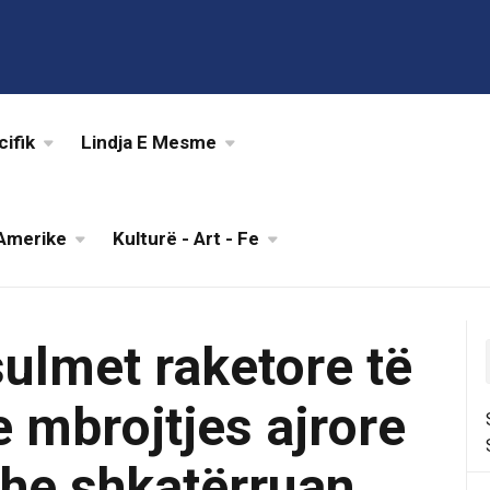
cifik
Lindja E Mesme
Amerike
Kulturë - Art - Fe
sulmet raketore të
e mbrojtjes ajrore
dhe shkatërruan