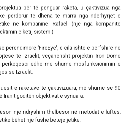
 projektua për të penguar raketa, u çaktivizua nga
uke përdorur të dhëna të marra nga ndërhyrjet e
tike në kompaninë 'Rafael' (një nga kompanitë
ktimin e këtij sistemi).
 perëndimore 'FireEye', e cila ishte e përfshirë në
ojtëse të Izraelit, veçanërisht projektin Iron Dome
, e përkeqësoi edhe më shumë mosfunksionimin e
es së Izraelit.
uesit e raketave të çaktivizuara, më shumë se 90
ë Iranit goditën objektivat e synuara.
ëson një ndryshim thelbësor në metodat e luftës,
etike bëhet një fushë beteje jetike.