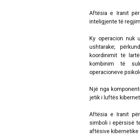
Aftësia e Iranit p
inteligjente të regji
Ky operacion nuk u
ushtarake; përkun
koordinimit të lart
kombinim të sul
operacioneve psikol
Një nga komponentët
jetik i luftës kibernet
Aftësia e Iranit pë
simboli i epërsisë te
aftësive kibernetike