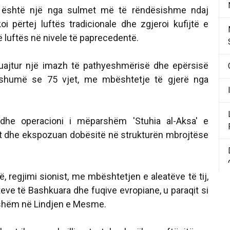
li është një nga sulmet më të rëndësishme ndaj
koi përtej luftës tradicionale dhe zgjeroi kufijtë e
 luftës në nivele të paprecedentë.
ruajtur një imazh të pathyeshmërisë dhe epërsisë
shumë se 75 vjet, me mbështetje të gjerë nga
t dhe operacioni i mëparshëm 'Stuhia al-Aksa' e
t dhe ekspozuan dobësitë në strukturën mbrojtëse
 regjimi sionist, me mbështetjen e aleatëve të tij,
eve të Bashkuara dhe fuqive evropiane, u paraqit si
eshëm në Lindjen e Mesme.