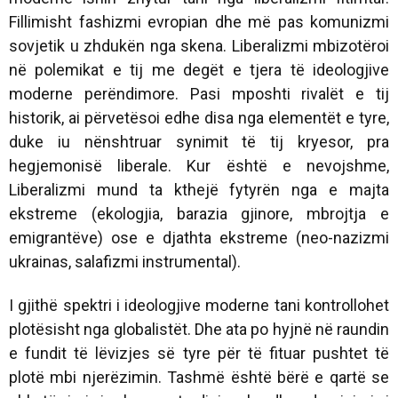
Fillimisht fashizmi evropian dhe më pas komunizmi
sovjetik u zhdukën nga skena. Liberalizmi mbizotëroi
në polemikat e tij me degët e tjera të ideologjive
moderne perëndimore. Pasi mposhti rivalët e tij
historik, ai përvetësoi edhe disa nga elementët e tyre,
duke iu nënshtruar synimit të tij kryesor, pra
hegjemonisë liberale. Kur është e nevojshme,
Liberalizmi mund ta kthejë fytyrën nga e majta
ekstreme (ekologjia, barazia gjinore, mbrojtja e
emigrantëve) ose e djathta ekstreme (neo-nazizmi
ukrainas, salafizmi instrumental).
I gjithë spektri i ideologjive moderne tani kontrollohet
plotësisht nga globalistët. Dhe ata po hyjnë në raundin
e fundit të lëvizjes së tyre për të fituar pushtet të
plotë mbi njerëzimin. Tashmë është bërë e qartë se