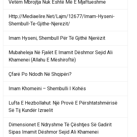
Vetëm Mbrojtja Nuk Është Më E Mjaftueshme
Http://Mediaelire.Net/Lajm/12677/Imam-Hyseni-
Shembull-Te-Gjithe-Njerezit/
Imam Hyseni, Shembull Për Të Gjithë Njerëzit
Mubaheleja Në Fjalët E Imamit Dëshmor Sejid Ali
Khamenei (Allahu E Mëshiroftë)
Çfarë Po Ndodh Në Shqipëri?
Imam Khomeini – Shembulli I Kohës
Lufta E Hezbollahut: Një Provë E Përshtatshmërisë
Së Tij Kundër Izraelit
Dimensionet E Ndryshme Të Çështjes Së Gadirit
Sipas Imamit Dëshmor Sejid Ali Khamenei