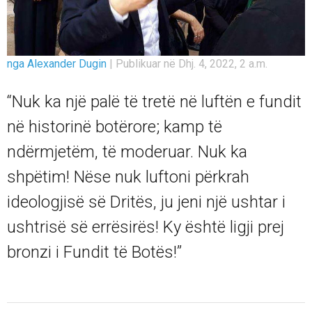
nga Alexander Dugin
|
Publikuar në Dhj. 4, 2022, 2 a.m.
“Nuk ka një palë të tretë në luftën e fundit
në historinë botërore; kamp të
ndërmjetëm, të moderuar. Nuk ka
shpëtim! Nëse nuk luftoni përkrah
ideologjisë së Dritës, ju jeni një ushtar i
ushtrisë së errësirës! Ky është ligji prej
bronzi i Fundit të Botës!”