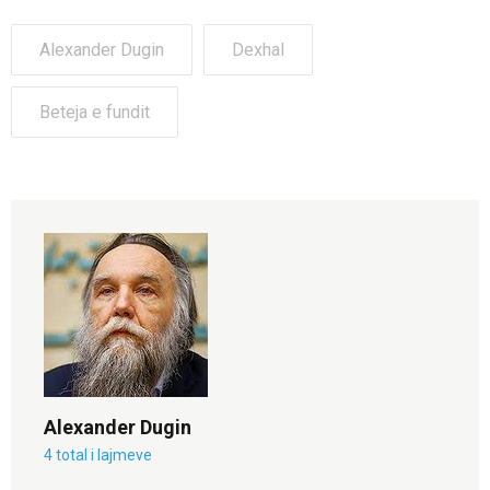
Alexander Dugin
Dexhal
Beteja e fundit
Alexander Dugin
4 total i lajmeve