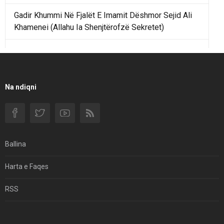
Gadir Khummi Në Fjalët E Imamit Dëshmor Sejid Ali
Khamenei (Allahu Ia Shenjtërofzë Sekretet)
Një Rend Rajonal I Udhëhequr Nga Irani Kundrejt Një
Rendi Rajonal Të Udhëhequr Nga Izraeli
Filmi I Shkurtër Iranian “Pasta Alfredo” Ka Udhëtuar
Na ndiqni
Për Në Shqipëri.
Si I Ndryshoi Rezistenca E Guximshme E Iranit
Ekuilibrat E Pushtetit Në Azinë Perëndimore?
Ballina
Hormuzi: Fillimi I Fundit Të Hegjemonisë Amerikane
Harta e Faqes
Për Çfarë Po Negocioni?
RSS