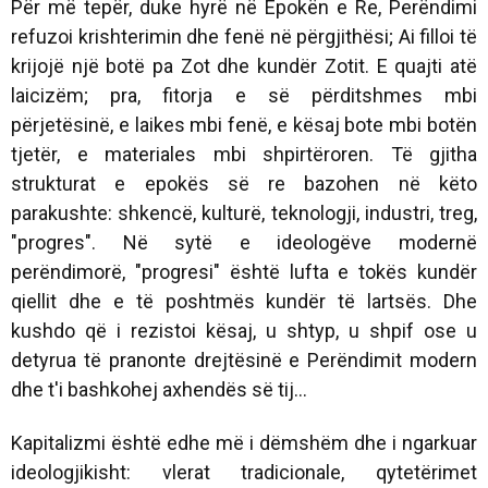
Për më tepër, duke hyrë në Epokën e Re, Perëndimi
refuzoi krishterimin dhe fenë në përgjithësi; Ai filloi të
krijojë një botë pa Zot dhe kundër Zotit. E quajti atë
laicizëm; pra, fitorja e së përditshmes mbi
përjetësinë, e laikes mbi fenë, e kësaj bote mbi botën
tjetër, e materiales mbi shpirtëroren. Të gjitha
strukturat e epokës së re bazohen në këto
parakushte: shkencë, kulturë, teknologji, industri, treg,
"progres". Në sytë e ideologëve modernë
perëndimorë, "progresi" është lufta e tokës kundër
qiellit dhe e të poshtmës kundër të lartsës. Dhe
kushdo që i rezistoi kësaj, u shtyp, u shpif ose u
detyrua të pranonte drejtësinë e Perëndimit modern
dhe t'i bashkohej axhendës së tij…
Kapitalizmi është edhe më i dëmshëm dhe i ngarkuar
ideologjikisht: vlerat tradicionale, qytetërimet