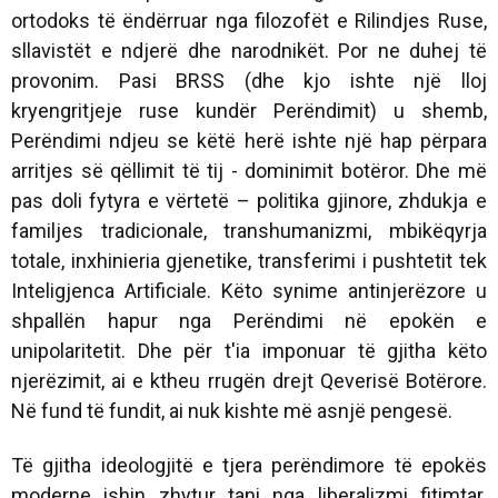
ortodoks të ëndërruar nga filozofët e Rilindjes Ruse,
sllavistët e ndjerë dhe narodnikët. Por ne duhej të
provonim. Pasi BRSS (dhe kjo ishte një lloj
kryengritjeje ruse kundër Perëndimit) u shemb,
Perëndimi ndjeu se këtë herë ishte një hap përpara
arritjes së qëllimit të tij - dominimit botëror. Dhe më
pas doli fytyra e vërtetë – politika gjinore, zhdukja e
familjes tradicionale, transhumanizmi, mbikëqyrja
totale, inxhinieria gjenetike, transferimi i pushtetit tek
Inteligjenca Artificiale. Këto synime antinjerëzore u
shpallën hapur nga Perëndimi në epokën e
unipolaritetit. Dhe për t'ia imponuar të gjitha këto
njerëzimit, ai e ktheu rrugën drejt Qeverisë Botërore.
Në fund të fundit, ai nuk kishte më asnjë pengesë.
Të gjitha ideologjitë e tjera perëndimore të epokës
moderne ishin zhytur tani nga liberalizmi fitimtar.