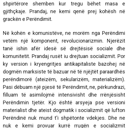
shpirtërore shemben kur tregu bëhet masa e
gjithçkaje. Prandaj, ne kemi qenë prej kohësh në
grackën e Perëndimit.
Në kohën e komunistëve, ne morëm nga Perëndimi
vetëm një komponent, revolucionarizmin. Njerëzit
tanë ishin afër idesë së drejtësisë sociale dhe
komunitetit. Prandaj rusët iu drejtuan socializmit. Por
ky version i kryengritjes antikapitaliste bazohej në
dogmën marksiste të bazuar në të njëjtët paraardhës
perëndimorë (ateizëm, sekularizëm, materializëm).
Pasi dëbuam një pjesë të Perëndimit, ne, përkundrazi,
filluam të asimilojmë intensivisht dhe rrënjësisht
Perëndimin tjetër. Kjo është arsyeja pse versioni
materialist dhe ateist dogmatik i socializmit që lufton
Perëndinë nuk mund t'i shpëtonte vdekjes. Dhe ne
nuk e kemi provuar kurrë rrugën e socializmit