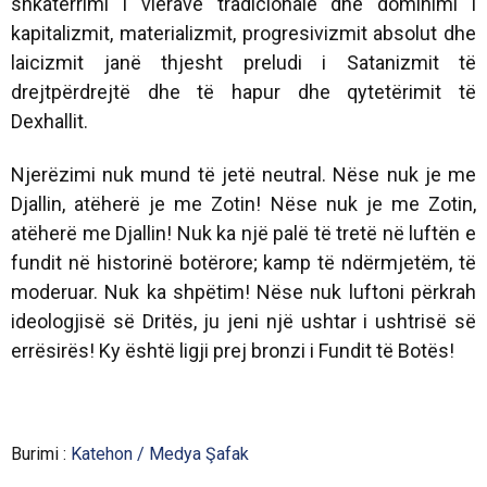
shkatërrimi i vlerave tradicionale dhe dominimi i
kapitalizmit, materializmit, progresivizmit absolut dhe
laicizmit janë thjesht preludi i Satanizmit të
drejtpërdrejtë dhe të hapur dhe qytetërimit të
Dexhallit.
Njerëzimi nuk mund të jetë neutral. Nëse nuk je me
Djallin, atëherë je me Zotin! Nëse nuk je me Zotin,
atëherë me Djallin! Nuk ka një palë të tretë në luftën e
fundit në historinë botërore; kamp të ndërmjetëm, të
moderuar. Nuk ka shpëtim! Nëse nuk luftoni përkrah
ideologjisë së Dritës, ju jeni një ushtar i ushtrisë së
errësirës! Ky është ligji prej bronzi i Fundit të Botës!
Burimi :
Katehon / Medya Şafak