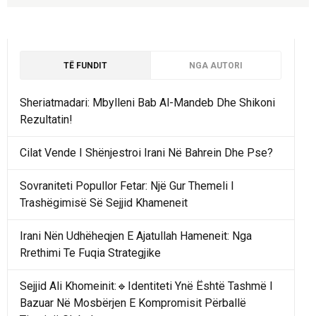
TË FUNDIT
NGA AUTORI
Sheriatmadari: Mbylleni Bab Al-Mandeb Dhe Shikoni
Rezultatin!
Cilat Vende I Shënjestroi Irani Në Bahrein Dhe Pse?
Sovraniteti Popullor Fetar: Një Gur Themeli I
Trashëgimisë Së Sejjid Khameneit
Irani Nën Udhëheqjen E Ajatullah Hameneit: Nga
Rrethimi Te Fuqia Strategjike
Sejjid Ali Khomeinit:🔹Identiteti Ynë Është Tashmë I
Bazuar Në Mosbërjen E Kompromisit Përballë