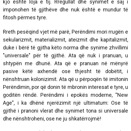
kjo është loja e tij. Rregullat dhe synimet e saj i
imponohen të gjithëve dhe nuk është e mundur të
fitosh përmes tyre.
Rreth pesëqind vjet më parë, Perëndimi mori rrugën e
sekularizmit, materializmit, ateizmit dhe kapitalizmit,
duke i bërë të gjitha këto norma dhe synime zhvillimi
"universale" për të gjithë. Ata që nuk i pranuan, u
shtypën me dhunë. Ata që e pranuan në mënyrë
pasive këtë axhendë ose thjesht të dobëtit, i
nënshtruan kolonizimit. Ata që u përpoqën të imitonin
Perëndimin, por që donin të mbronin interesat e tyre, u
goditën rëndë. Perëndimi i epokës moderne, “New
Age”, i ka dhënë njerëzimit një ultimatum: Ose të
gjithë i pranoni vlerat dhe synimet tona si universale
dhe nënshtroheni, ose ne ju shkatërrojmë!