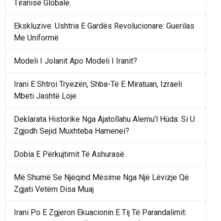
Tiranisë Globale.
Ekskluzive: Ushtria E Gardës Revolucionare: Guerilas
Me Uniformë
Modeli I Jolanit Apo Modeli I Iranit?
Irani E Shtroi Tryezën, Shba-Të E Miratuan, Izraeli
Mbeti Jashtë Loje
Deklarata Historike Nga Ajatollahu Alemu'l Hüda: Si U
Zgjodh Sejid Muxhteba Hamenei?
Dobia E Përkujtimit Të Ashurasë
Më Shumë Se Njëqind Mësime Nga Një Lëvizje Që
Zgjati Vetëm Disa Muaj
Irani Po E Zgjeron Ekuacionin E Tij Të Parandalimit: