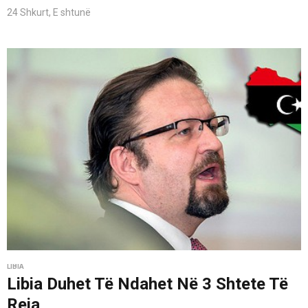
24 Shkurt, E shtunë
LIBIA
Libia Duhet Të Ndahet Në 3 Shtete Të
Reja