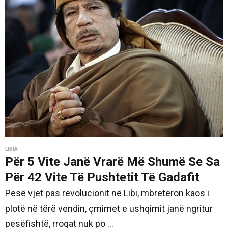
LIBIA
Për 5 Vite Janë Vrarë Më Shumë Se Sa
Për 42 Vite Të Pushtetit Të Gadafit
Pesë vjet pas revolucionit në Libi, mbretëron kaos i
plotë në tërë vendin, çmimet e ushqimit janë ngritur
pesëfishtë, rrogat nuk po ...