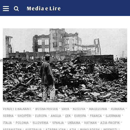
enei
•
•
•
•
•
•
VENDET E BALKANIT
BOSNA HERSEK
GREK
KOSOVA
MAQEDONIA
RUMANIA
•
•
•
•
•
•
•
•
SERBIA
SHQIPËRI
EUROPA
ANGLIA
ÇEK
EUROPA
FRANCA
GJERMANI
•
•
•
•
•
•
•
İTALIA
POLONIA
SLLOVENIA
SPANJA
UKRAINA
VATIKAN
AZIA-PACIFIK
•
•
•
•
•
•
AFGANISTAN
AUSTRALIA
AZARBAJCAN
AZIA
BANGLADESH
INDENOZI