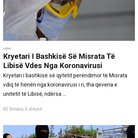
LIBIA
Kryetari I Bashkisë Së Misrata Të
Libisë Vdes Nga Koronavirusi
Kryetari i bashkisë së qytetit perëndimor të Misrata
vdiq të hënën nga koronavirusi i ri, tha qeveria e
unitetit të Libisë, ndërsa ...
05 Shtator, E shtunë