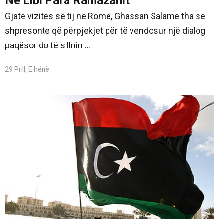
Në Libi Para Ramazanit
Gjatë vizitës së tij në Romë, Ghassan Salame tha se
shpresonte që përpjekjet për të vendosur një dialog
paqësor do të sillnin ...
29 Prill, E hënë