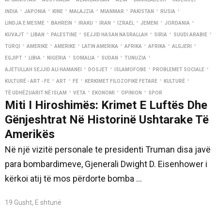
•
•
•
•
•
•
•
INDIA
JAPONIA
KINE
MALAJZIA
MIANMAR
PAKISTAN
RUSIA
•
•
•
•
•
•
•
LINDJA E MESME
BAHREIN
IRAKU
İRAN
IZRAEL
JEMENI
JORDANIA
•
•
•
•
•
•
KUVAJT
LIBAN
PALESTINE
SEJJID HASAN NASRALLAH
SIRIA
SUUDI ARABIE
•
•
•
•
•
•
•
TURQI
AMERIKE
AMERIKE
LATIN AMERIKA
AFRIKA
AFRIKA
ALGJERI
•
•
•
•
•
•
EGJIPT
LIBIA
NIGERIA
SOMALIA
SUDAN
TUNUZIA
•
•
•
•
AJETULLAH SEJJID ALI HAMANEI
DOSJET
İSLAMOFOBE
PROBLEMET SOCIALE
•
•
•
•
•
KULTURË - ART - FE
ART
FE
KERKIMET FILOZOFIKE FETARE
KULTURË
•
•
•
•
TË UDHËZUARIT NË ISLAM
VETA
EKONOMI
OPINION
SPOR
Miti I Hiroshimës: Krimet E Luftës Dhe
Gënjeshtrat Në Historinë Ushtarake Të
Amerikës
Në një vizitë personale te presidenti Truman disa javë
para bombardimeve, Gjenerali Dwight D. Eisenhower i
kërkoi atij të mos përdorte bomba ...
19 Gusht, E shtunë