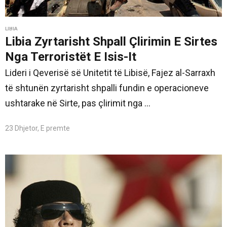
LIBIA
Libia Zyrtarisht Shpall Çlirimin E Sirtes
Nga Terroristët E Isis-It
Lideri i Qeverisë së Unitetit të Libisë, Fajez al-Sarraxh
të shtunën zyrtarisht shpalli fundin e operacioneve
ushtarake në Sirte, pas çlirimit nga ...
23 Dhjetor, E premte