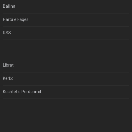
Ballina
Harta e Faqes
RSS
Librat
Kërko
Kushtet e Përdorimit
Kontakt
Të Drejtat e Autorit