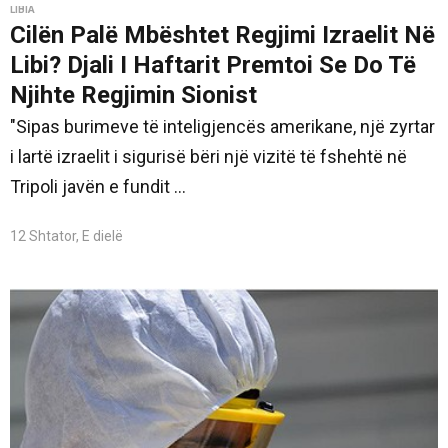
LIBIA
Cilën Palë Mbështet Regjimi Izraelit Në
Libi? Djali I Haftarit Premtoi Se Do Të
Njihte Regjimin Sionist
"Sipas burimeve të inteligjencës amerikane, një zyrtar
i lartë izraelit i sigurisë bëri një vizitë të fshehtë në
Tripoli javën e fundit ...
12 Shtator, E dielë