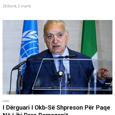
28 Korrik, E martë
LIBIA
I Dërguari I Okb-Së Shpreson Për Paqe