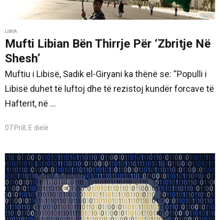
LIBIA
Mufti Libian Bën Thirrje Për ‘Zbritje Në
Shesh’
Muftiu i Libisë, Sadik el-Giryani ka thënë se: “Populli i
Libisë duhet të luftoj dhe të rezistoj kundër forcave të
Hafterit, në ...
07 Prill, E dielë