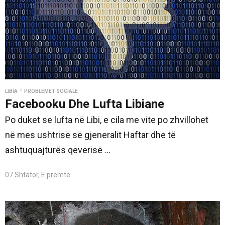
•
LIBIA
PROBLEMET SOCIALE
Facebooku Dhe Lufta Libiane
Po duket se lufta në Libi, e cila me vite po zhvillohet
në mes ushtrisë së gjeneralit Haftar dhe të
ashtuquajturës qeverisë ...
07 Shtator, E premte