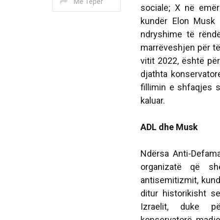
Më Tepër
sociale; X në emë
kundër Elon Musk n
ndryshime të rënd
marrëveshjen për të 
vitit 2022, është për
djathta konservato
fillimin e shfaqjes 
kaluar.
ADL dhe Musk
Ndërsa Anti-Defama
organizatë që sh
antisemitizmit, kund
ditur historikisht 
Izraelit, duke pë
konservatorë, madje 