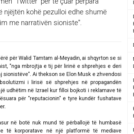
ën 'Twitter' për të çuar përpara
të njëjtën kohë pezulloi edhe shumë
tim me narrativën sioniste".
ë bërë për Walid Tamtam al-Meyadin, ai shqyrton se si
st, "nga mbrojtja e tij për lirinë e shprehjes e deri
daj sionistëve". Ai thekson se Elon Musk e zhvendosi
absolutizmi i lirisë së shprehjes në propagandën
jë udhëtim në Izrael kur filloi bojkoti i reklamave të
suara për "reputacionin" e tyre kundër fushatave
er.
asur në botë nuk mund të përballojë të humbasë
ave të korporatave në një platformë të mediave