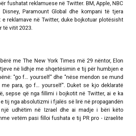
 për fushatat reklamuese në Twitter. BM, Apple, NBC
, Disney, Paramount Global dhe kompani të tjera
e reklamave në Twitter, duke bojkotuar plotësisht
të vitit 2023.
të bërë me The New York Times më 29 nëntor, Elon
etjeve në lidhje me shqetësimin e tij për humbjen e
hënë: "go f... yourself" dhe "nëse mendon se mund
e para, go f... yourself". Duket se kjo deklaratë
ë, sepse që nga fillimi i bojkotit në Twitter, ai e ka
 tij nga absolutizmi i fjalës së lirë në propagandën
ë një udhëtim në Izrael dhe ai madje i bëri këto
me vetëm pasi filloi fushata e tij PR pro - izraelite