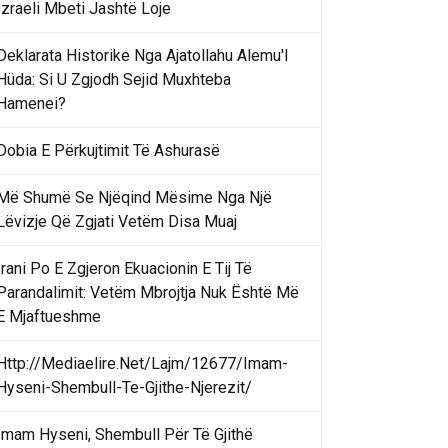
Izraeli Mbeti Jashtë Loje
Deklarata Historike Nga Ajatollahu Alemu'l
Hüda: Si U Zgjodh Sejid Muxhteba
Hamenei?
Dobia E Përkujtimit Të Ashurasë
Më Shumë Se Njëqind Mësime Nga Një
Lëvizje Që Zgjati Vetëm Disa Muaj
Irani Po E Zgjeron Ekuacionin E Tij Të
Parandalimit: Vetëm Mbrojtja Nuk Është Më
E Mjaftueshme
Http://Mediaelire.Net/Lajm/12677/Imam-
Hyseni-Shembull-Te-Gjithe-Njerezit/
Imam Hyseni, Shembull Për Të Gjithë