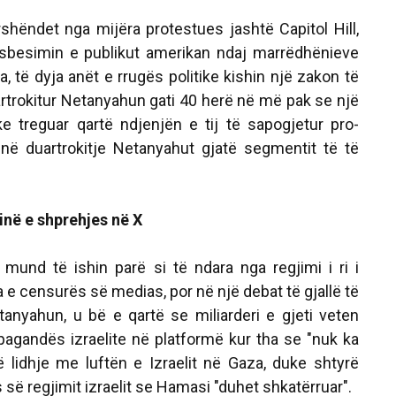
rshëndet nga mijëra protestues jashtë Capitol Hill,
osbesimin e publikut amerikan ndaj marrëdhënieve
a, të dyja anët e rrugës politike kishin një zakon të
rtrokitur Netanyahun gati 40 herë në më pak se një
 treguar qartë ndjenjën e tij të sapogjetur pro-
hënë duartrokitje Netanyahut gjatë segmentit të të
inë e shprehjes në X
und të ishin parë si të ndara nga regjimi i ri i
ka e censurës së medias, por në një debat të gjallë të
nyahun, u bë e qartë se miliarderi e gjeti veten
pagandës izraelite në platformë kur tha se "nuk ka
në lidhje me luftën e Izraelit në Gaza, duke shtyrë
së regjimit izraelit se Hamasi "duhet shkatërruar".