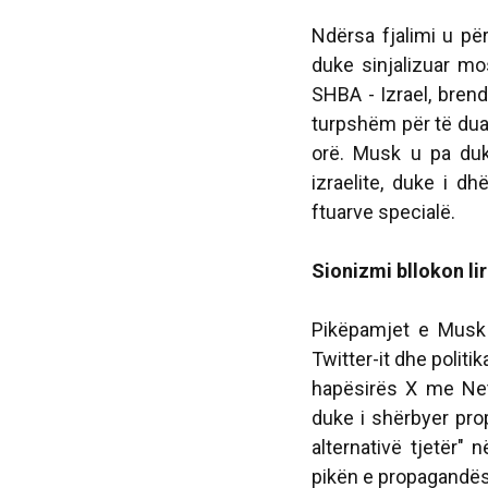
Ndërsa fjalimi u pë
duke sinjalizuar m
SHBA - Izrael, brend
turpshëm për të dua
orë. Musk u pa duke
izraelite, duke i d
ftuarve specialë.
Sionizmi bllokon lir
Pikëpamjet e Musk m
Twitter-it dhe politi
hapësirës X me Neta
duke i shërbyer pro
alternativë tjetër" 
pikën e propagandës 