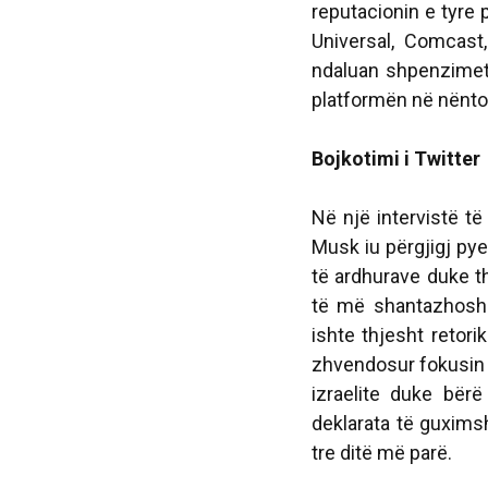
reputacionin e tyre
Universal, Comcast
ndaluan shpenzimet 
platformën në nëntor 
Bojkotimi i Twitter
Në një intervistë 
Musk iu përgjigj py
të ardhurave duke t
të më shantazhosh m
ishte thjesht retorik
zhvendosur fokusin e
izraelite duke bër
deklarata të guximsh
tre ditë më parë.