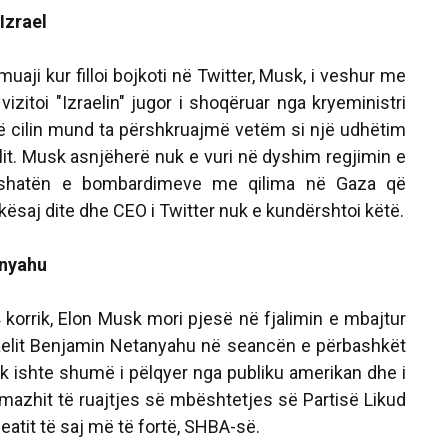
Izrael
uaji kur filloi bojkoti në Twitter, Musk, i veshur me
vizitoi "Izraelin" jugor i shoqëruar nga kryeministri
 të cilin mund ta përshkruajmë vetëm si një udhëtim
lit. Musk asnjëherë nuk e vuri në dyshim regjimin e
ushatën e bombardimeve me qilima në Gaza që
ësaj dite dhe CEO i Twitter nuk e kundërshtoi këtë.
anyahu
korrik, Elon Musk mori pjesë në fjalimin e mbajtur
raelit Benjamin Netanyahu në seancën e përbashkët
 nuk ishte shumë i pëlqyer nga publiku amerikan dhe i
imazhit të ruajtjes së mbështetjes së Partisë Likud
eatit të saj më të fortë, SHBA-së.