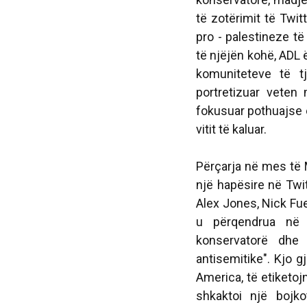
të zotërimit të Twitte
pro - palestineze të
të njëjën kohë, ADL 
komuniteteve të t
portretizuar veten
fokusuar pothuajse e
vitit të kaluar.
Përçarja në mes të
një hapësire në Twi
Alex Jones, Nick Fue
u përqendrua në
konservatorë dhe 
antisemitike". Kjo g
America, të etiketo
shkaktoi një bojk