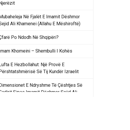
Njerëzit
Mubaheleja Në Fjalët E Imamit Dëshmor
Sejid Ali Khamenei (Allahu E Mëshiroftë)
Çfarë Po Ndodh Në Shqipëri?
Imam Khomeini – Shembulli I Kohës
Lufta E Hezbollahut: Një Provë E
Përshtatshmërisë Së Tij Kundër Izraelit
Dimensionet E Ndryshme Të Çështjes Së
Gadirit Sipas Imamit Dëshmor Sejid Ali
Khamenei
Gadir Khummi Në Fjalët E Imamit Dëshmor
Sejid Ali Khamenei (Allahu Ia Shenjtërofzë
Sekretet)