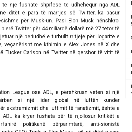
r të një fushate shpifëse të udhëhequr nga ADL
ë ditët e para të marrjes së Twitter, ka pasur
ësishme për Musk-un. Pasi Elon Musk nënshkroi
blerë Twitter për 44 miliardë dollarë më 27 tetor të
jetuar një periudhë e turbullt rritjeje për llogaritë e
re, veçanërisht me kthimin e Alex Jones në X dhe
së Tucker Carlson në Twitter në qershor të vitit të
tion League ose ADL, e përshkruan veten si një
ërben si një lider global në luftën kundër
ër ekstremizmit dhe luftimit të fanatizmit, është e
se ADL ka kryer fushata për të njollosur kritikët e
rfshirë politikanë përparimtarë, anti-sionistë
edhe CEO i Tesla-s, Elon Musk, i cili në ditët e para