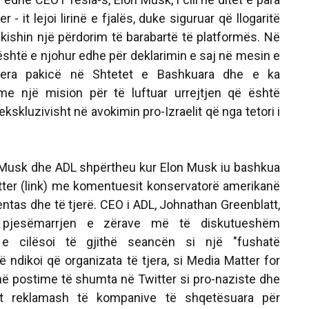
r - it lejoi lirinë e fjalës, duke siguruar që llogaritë
 kishin një përdorim të barabartë të platformës. Në
është e njohur edhe për deklarimin e saj në mesin e
jera pakicë në Shtetet e Bashkuara dhe e ka
 me një mision për të luftuar urrejtjen që është
kskluzivisht në avokimin pro-Izraelit që nga tetori i
 Musk dhe ADL shpërtheu kur Elon Musk iu bashkua
tter (link) me komentuesit konservatorë amerikanë
ntas dhe të tjerë. CEO i ADL, Johnathan Greenblatt,
 pjesëmarrjen e zërave më të diskutueshëm
e cilësoi të gjithë seancën si një "fushatë
jë ndikoi që organizata të tjera, si Media Matter for
jnë postime të shumta në Twitter si pro-naziste dhe
ot reklamash të kompanive të shqetësuara për