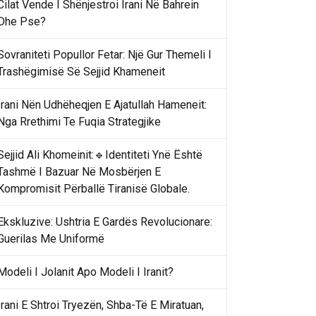
Cilat Vende I Shënjestroi Irani Në Bahrein
Dhe Pse?
Sovraniteti Popullor Fetar: Një Gur Themeli I
Trashëgimisë Së Sejjid Khameneit
Irani Nën Udhëheqjen E Ajatullah Hameneit:
Nga Rrethimi Te Fuqia Strategjike
Sejjid Ali Khomeinit:🔹Identiteti Ynë Është
Tashmë I Bazuar Në Mosbërjen E
Kompromisit Përballë Tiranisë Globale.
Ekskluzive: Ushtria E Gardës Revolucionare:
Guerilas Me Uniformë
Modeli I Jolanit Apo Modeli I Iranit?
Irani E Shtroi Tryezën, Shba-Të E Miratuan,