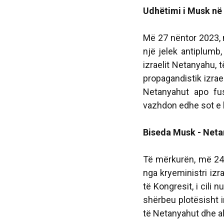
Udhëtimi i Musk në 
Më 27 nëntor 2023, m
një jelek antiplumb, 
izraelit Netanyahu,
propagandistik izrae
Netanyahut apo f
vazhdon edhe sot e k
Biseda Musk - Net
Të mërkurën, më 24 
nga kryeministri iz
të Kongresit, i cili
shërbeu plotësisht 
të Netanyahut dhe al