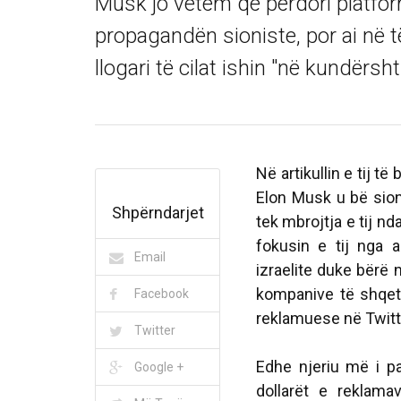
Musk jo vetëm që përdori platform
propagandën sioniste, por ai në 
llogari të cilat ishin "në kundërsh
Në artikullin e tij t
Elon Musk u bë sioni
Shpërndarjet
tek mbrojtja e tij n
fokusin e tij nga 
Email
izraelite duke bërë n
kompanive të shqetë
Facebook
reklamuese në Twitt
Twitter
Edhe njeriu më i p
Google +
dollarët e reklam