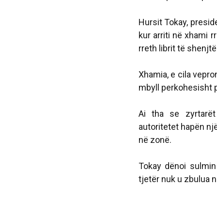
Hursit Tokay, presid
kur arriti në xhami 
rreth librit të shenjtë
Xhamia, e cila vepro
mbyll perkohesisht 
Ai tha se zyrtarë
autoritetet hapën n
në zonë.
Tokay dënoi sulmin
tjetër nuk u zbulua 