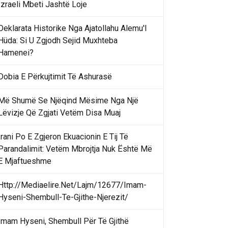
Izraeli Mbeti Jashtë Loje
Deklarata Historike Nga Ajatollahu Alemu'l
Hüda: Si U Zgjodh Sejid Muxhteba
Hamenei?
Dobia E Përkujtimit Të Ashurasë
Më Shumë Se Njëqind Mësime Nga Një
Lëvizje Që Zgjati Vetëm Disa Muaj
Irani Po E Zgjeron Ekuacionin E Tij Të
Parandalimit: Vetëm Mbrojtja Nuk Është Më
E Mjaftueshme
Http://Mediaelire.Net/Lajm/12677/Imam-
Hyseni-Shembull-Te-Gjithe-Njerezit/
Imam Hyseni, Shembull Për Të Gjithë