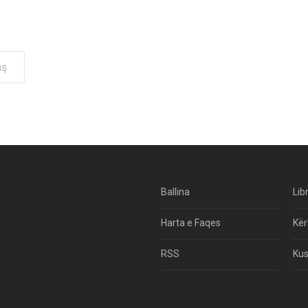
aş
Ballina
Lib
Harta e Faqes
Kër
RSS
Kus