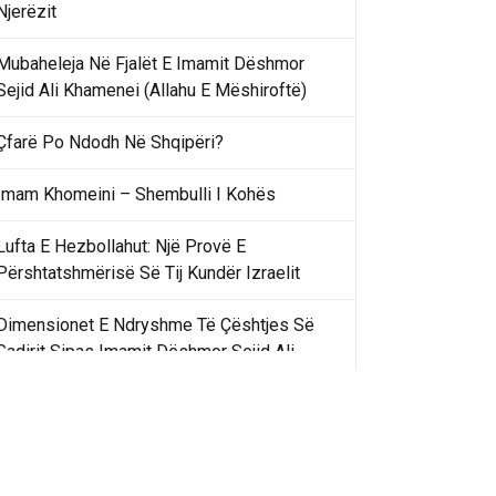
Njerëzit
Mubaheleja Në Fjalët E Imamit Dëshmor
Sejid Ali Khamenei (Allahu E Mëshiroftë)
Çfarë Po Ndodh Në Shqipëri?
Imam Khomeini – Shembulli I Kohës
Lufta E Hezbollahut: Një Provë E
Përshtatshmërisë Së Tij Kundër Izraelit
Dimensionet E Ndryshme Të Çështjes Së
Gadirit Sipas Imamit Dëshmor Sejid Ali
Khamenei
Gadir Khummi Në Fjalët E Imamit Dëshmor
Sejid Ali Khamenei (Allahu Ia Shenjtërofzë
Sekretet)