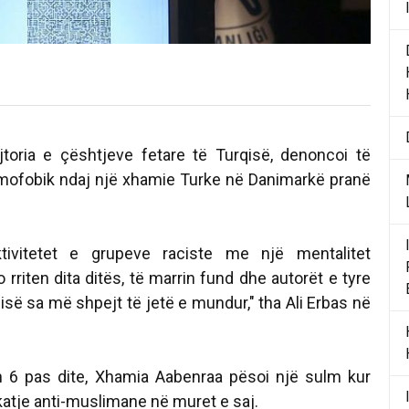
rejtoria e çështjeve fetare të Turqisë, denoncoi të
amofobik ndaj një xhamie Turke në Danimarkë pranë
ivitetet e grupeve raciste me një mentalitet
o rriten dita ditës, të marrin fund dhe autorët e tyre
sisë sa më shpejt të jetë e mundur," tha Ali Erbas në
 6 pas dite, Xhamia Aabenraa pësoi një sulm kur
katje anti-muslimane në muret e saj.