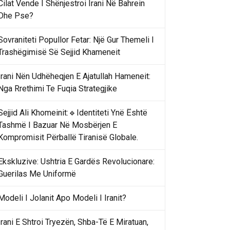
Cilat Vende I Shënjestroi Irani Në Bahrein
Dhe Pse?
Sovraniteti Popullor Fetar: Një Gur Themeli I
Trashëgimisë Së Sejjid Khameneit
Irani Nën Udhëheqjen E Ajatullah Hameneit:
Nga Rrethimi Te Fuqia Strategjike
Sejjid Ali Khomeinit:🔹Identiteti Ynë Është
Tashmë I Bazuar Në Mosbërjen E
Kompromisit Përballë Tiranisë Globale.
Ekskluzive: Ushtria E Gardës Revolucionare:
Guerilas Me Uniformë
Modeli I Jolanit Apo Modeli I Iranit?
Irani E Shtroi Tryezën, Shba-Të E Miratuan,