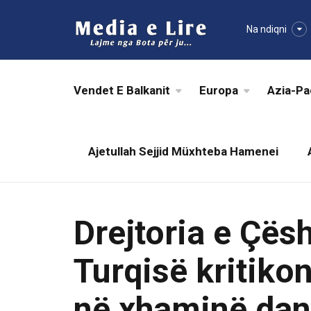
Na ndiqni
Vendet E Balkanit
Europa
Azia-Pa
Ajetullah Sejjid Müxhteba Hamenei
Drejtoria e Çësh
Turqisë kritiko
në xhaminë da