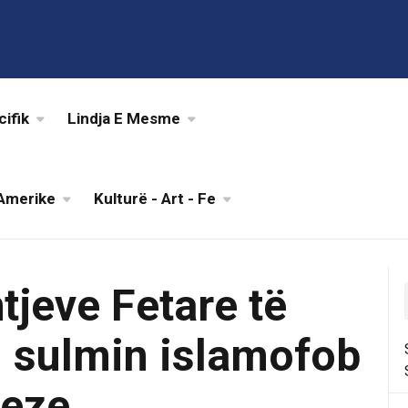
cifik
Lindja E Mesme
Amerike
Kulturë - Art - Fe
tjeve Fetare të
n sulmin islamofob
neze