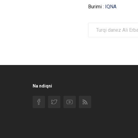
Burimi :
IQNA
Turqi danez Ali Erb
Na ndiqni