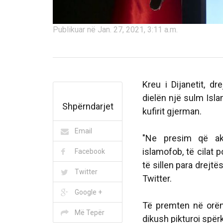
Publikuar në Jan. 27, 2021, 3:11 a.m.
Kreu i Dijanetit, d
dielën një sulm Isl
Shpërndarjet
kufirit gjerman.
Email
"Ne presim që akt
islamofob, të cilat p
Facebook
të sillen para drejtë
Twitter
Twitter.
Google +
Të premten në orën
Më Tepër
dikush pikturoi spër