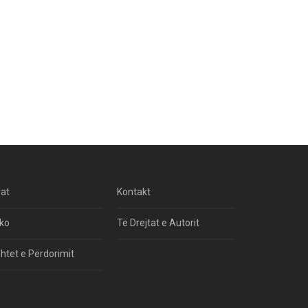
Një Rend Rajonal I Udhëhequr Nga Irani
Kundrejt Një Rendi Rajonal Të Udhëhequr
Nga Izraeli
Filmi I Shkurtër Iranian “Pasta Alfredo” Ka
Udhëtuar Për Në Shqipëri.
Si I Ndryshoi Rezistenca E Guximshme E
Iranit Ekuilibrat E Pushtetit Në Azinë
Perëndimore?
rat
Kontakt
Hormuzi: Fillimi I Fundit Të Hegjemonisë
Amerikane
ko
Të Drejtat e Autorit
Për Çfarë Po Negocioni?
htet e Përdorimit