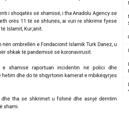
enti i shoqatës së xhamisë, i tha Anadolu Agency se
rreth orës 11 të së shtunës, ai vuri re shkrime fyese
 të Islamit, Kur;anit.
n nën ombrellën e Fondacionit Islamik Turk Danez, u
për shkak të pandemisë së koronavirusit.
t e xhamisë raportuan incidentin në polici dhe
jë hetim dhe do të shqyrtonin kamerat e mbikëqyrjes
 dhe tha se shkrimet u fshinë dhe asnjë dëmtim
në xhami.