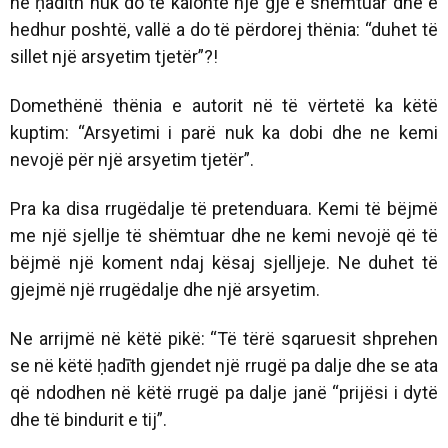
në ḥadīth nuk do të kalonte një gjë e shëmtuar dhe e
hedhur poshtë, vallë a do të përdorej thënia: “duhet të
sillet një arsyetim tjetër”?!
Domethënë thënia e autorit në të vërtetë ka këtë
kuptim: “Arsyetimi i parë nuk ka dobi dhe ne kemi
nevojë për një arsyetim tjetër”.
Pra ka disa rrugëdalje të pretenduara. Kemi të bëjmë
me një sjellje të shëmtuar dhe ne kemi nevojë që të
bëjmë një koment ndaj kësaj sjelljeje. Ne duhet të
gjejmë një rrugëdalje dhe një arsyetim.
Ne arrijmë në këtë pikë: “Të tërë sqaruesit shprehen
se në këtë ḥadīth gjendet një rrugë pa dalje dhe se ata
që ndodhen në këtë rrugë pa dalje janë “prijësi i dytë
dhe të bindurit e tij”.