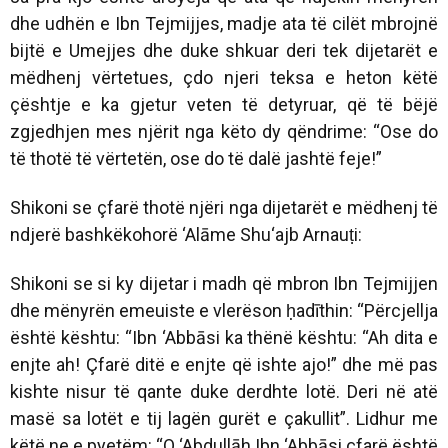
dhe udhën e Ibn Tejmijjes, madje ata të cilët mbrojnë
bijtë e Umejjes dhe duke shkuar deri tek dijetarët e
mëdhenj vërtetues, çdo njeri teksa e heton këtë
çështje e ka gjetur veten të detyruar, që të bëjë
zgjedhjen mes njërit nga këto dy qëndrime: “Ose do
të thotë të vërtetën, ose do të dalë jashtë feje!”
Shikoni se çfarë thotë njëri nga dijetarët e mëdhenj të
ndjerë bashkëkohorë ‘Alāme Shu‘ajb Arnauṭi:
Shikoni se si ky dijetar i madh që mbron Ibn Tejmijjen
dhe mënyrën emeuiste e vlerëson ḥadīthin:
“Përcjellja
është kështu: “Ibn ‘Abbāsi ka thënë kështu: “Ah dita e
enjte ah! Çfarë ditë e enjte që ishte ajo!” dhe më pas
kishte nisur të qante duke derdhte lotë. Deri në atë
masë sa lotët e tij lagën gurët e çakullit”. Lidhur me
këtë ne e pyetëm: “O ‘Abdullāh Ibn ‘Abbāsi çfarë është