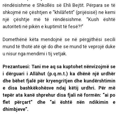
rëndësishme e Shkollës së Ehli Bejtit. Përpara se të
shkojmë në çështjen e “khilāfetit” (prijësisë) ne kemi
një çështje më të rëndësishme. “Kush është
autoriteti në pikën e kuptimit të fesë?!”
Domethënë këta mendojnë se në përgjithësi secili
mund të thotë atë që do dhe se mund të veprojë duke
u nisur nga mendimi i tij vetjak.
Prezantuesi: Tani me aq sa kuptohet nënvizojmë se
i dërguari i Allāhut (p.q.m.t.) ka dhënë një urdhër
dhe bëhet fjalë për kryengritjen dhe kundërshtimin
e disa bashkëkohësve ndaj këtij urdhri. Për më
tepër ata kanë shprehur disa fjali në formën: “ai po
flet përçart” dhe “ai është nën ndikimin e
dhimbjeve”.