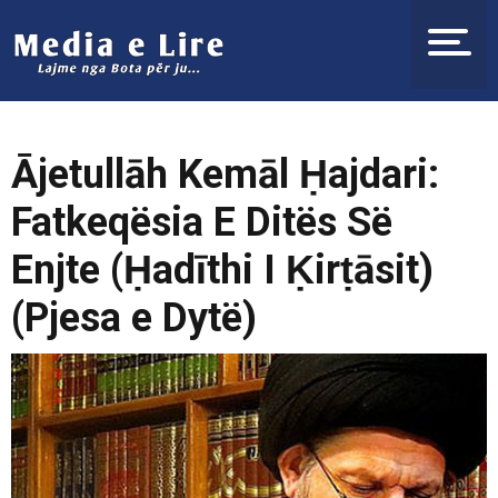
Ājetullāh Kemāl Ḥajdari:
Fatkeqësia E Ditës Së
Enjte (Ḥadīthi I Ḳirṭāsit)
(Pjesa e Dytë)