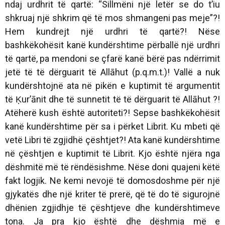
ndaj urdhrit të qartë:
“Sillmëni një letër se do t’iu
shkruaj një shkrim që të mos shmangeni pas meje”
?!
Hem kundrejt një urdhri të qartë?! Nëse
bashkëkohësit kanë kundërshtime përballë një urdhri
të qartë, pa mendoni se çfarë kanë bërë pas ndërrimit
jetë të të dërguarit të Allāhut (p.q.m.t.)! Vallë a nuk
kundërshtojnë ata në pikën e kuptimit të argumentit
të Ḳur’ānit dhe të sunnetit të të dërguarit të Allāhut ?!
Atëherë kush është autoriteti?! Sepse bashkëkohësit
kanë kundërshtime për sa i përket Librit. Ku mbeti që
vetë Libri të zgjidhë çështjet?! Ata kanë kundërshtime
në çështjen e kuptimit të Librit. Kjo është njëra nga
dëshmitë më të rëndësishme. Nëse doni quajeni këtë
fakt logjik. Ne kemi nevojë të domosdoshme për një
gjykatës dhe një kriter të prerë, që të do të sigurojnë
dhënien zgjidhje të çështjeve dhe kundërshtimeve
tona. Ja pra kjo është dhe dëshmia më e