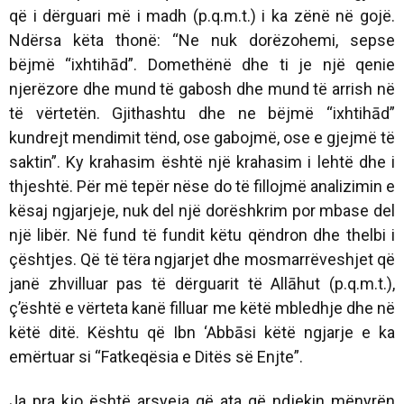
që i dërguari më i madh (p.q.m.t.) i ka zënë në gojë.
Ndërsa këta thonë: “Ne nuk dorëzohemi, sepse
bëjmë “ixhtihād”. Domethënë dhe ti je një qenie
njerëzore dhe mund të gabosh dhe mund të arrish në
të vërtetën. Gjithashtu dhe ne bëjmë “ixhtihād”
kundrejt mendimit tënd, ose gabojmë, ose e gjejmë të
saktin”. Ky krahasim është një krahasim i lehtë dhe i
thjeshtë. Për më tepër nëse do të fillojmë analizimin e
kësaj ngjarjeje, nuk del një dorëshkrim por mbase del
një libër. Në fund të fundit këtu qëndron dhe thelbi i
çështjes. Që të tëra ngjarjet dhe mosmarrëveshjet që
janë zhvilluar pas të dërguarit të Allāhut (p.q.m.t.),
ç’është e vërteta kanë filluar me këtë mbledhje dhe në
këtë ditë. Kështu që Ibn ‘Abbāsi këtë ngjarje e ka
emërtuar si “Fatkeqësia e Ditës së Enjte”.
Ja pra kjo është arsyeja që ata që ndjekin mënyrën