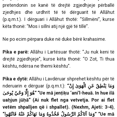
pretendonin se kanë të drejtë zgjedhjeje përballë
zjedhjes dhe urdhrit të të dërguarit të Allāhut
(p.q.m.t.). I dërguari i Allāhut thotë: “Sillmëni”, kurse
këta thonë: “Mos i sillni atij një gjë të tillë”.
Ne po ecim përpara duke në duke bërë krahasime.
Pika e parë:
Allāhu i Lartësuar thotë: “Ju nuk keni të
drejtë zgjedhjeje”, kurse këta thonë: “O Zot, Ti thua
kështu, ndërsa ne themi kështu”.
Pika e dytë:
Allāhu i Lavdëruar shprehet kështu për të
nderuarin e dërguar (p.q.m.t.):
“
وَمَا يَنْطِقُ عَنِ الْهَوَىٰ إِنْ
هُوَ إِلَّا وَحْيٌ يُوحَىٰ
”
“Ue mā jenṭiḳu ‘ani’l-heuā. In hue ilā
uaḥjun jūḥā” (Ai nuk flet nga vetvetja. Por ai flet
vetëm shpalljen që i shpallet). (Nexhm, Ajeti: 3-4)
,
“
وَمَا آتَاكُمُ الرَّسُولُ فَخُذُوهُ وَمَا نَهَاكُمْ عَنْهُ فَانْتَهُوا
”
“Ue mā