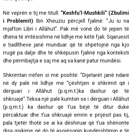
Në veprën e tij me titull:
“Keshfu’l-Mushkili” (Zbulimi
i Problemit)
Ibn Xheuziu përcjell fjalinë: “Ju iu na
mjafton Libri i Allāhut”. Pak më vonë do të jepen të
dhëna të imtësishme në lidhje me këtë fjali. Sqaruesit
e ḥadītheve janë munduar që të shpëtojnë nga kjo
rrugë pa dalje dhe të shkëpusin fjalinë nga konteksti
dhe përmbajtja e saj me aq sa kanë patur mundësi.
Shkrimtari rrëfen si më poshtë:
“Dijetarët janë ndarë
në dy palë në lidhje me “çështjen e shkrimit që i
dërguari i Allāhut (p.q.m.t.)ka dashur që të
shkruajë”.Teksa një palë kumton se i dërguari i Allāhut
(p.q.m.t.) ka dashur që t’ua bëjë të ditur duke
përcaktuar dhe t’ua shkruajë emrin e prijësit pas tij,
pala tjetër thotë se ai ka dëshiruar që t’ua shënonte
disa gjykime që do të asgjësonin kundërshtimin e të