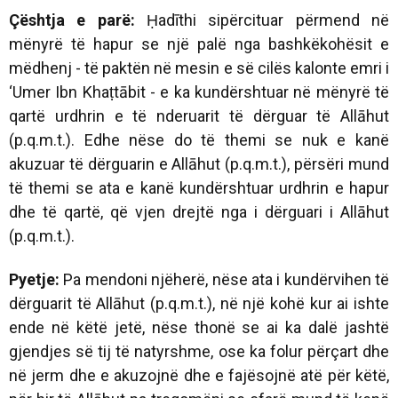
Çështja e parë:
Ḥadīthi sipërcituar përmend në
mënyrë të hapur se një palë nga bashkëkohësit e
mëdhenj - të paktën në mesin e së cilës kalonte emri i
‘Umer Ibn Khaṭtābit - e ka kundërshtuar në mënyrë të
qartë urdhrin e të nderuarit të dërguar të Allāhut
(p.q.m.t.). Edhe nëse do të themi se nuk e kanë
akuzuar të dërguarin e Allāhut (p.q.m.t.), përsëri mund
të themi se ata e kanë kundërshtuar urdhrin e hapur
dhe të qartë, që vjen drejtë nga i dërguari i Allāhut
(p.q.m.t.).
Pyetje:
Pa mendoni njëherë, nëse ata i kundërvihen të
dërguarit të Allāhut (p.q.m.t.), në një kohë kur ai ishte
ende në këtë jetë, nëse thonë se ai ka dalë jashtë
gjendjes së tij të natyrshme, ose ka folur përçart dhe
në jerm dhe e akuzojnë dhe e fajësojnë atë për këtë,