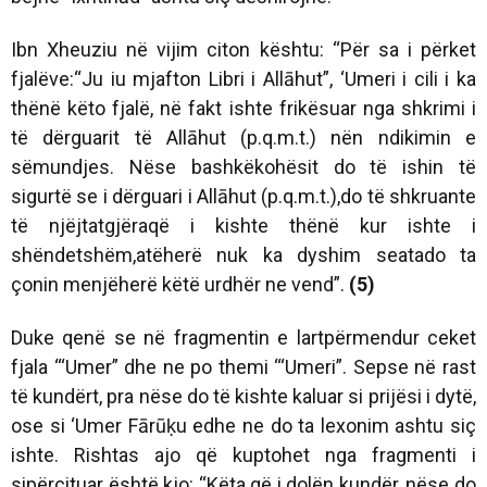
Ibn Xheuziu në vijim citon kështu:
“Për sa i përket
fjalëve:“Ju iu mjafton Libri i Allāhut”, ‘Umeri i cili i ka
thënë këto fjalë, në fakt ishte frikësuar nga shkrimi i
të dërguarit të Allāhut (p.q.m.t.) nën ndikimin e
sëmundjes. Nëse bashkëkohësit do të ishin të
sigurtë se i dërguari i Allāhut (p.q.m.t.),do të shkruante
të njëjtatgjëraqë i kishte thënë kur ishte i
shëndetshëm,atëherë nuk ka dyshim seatado ta
çonin menjëherë këtë urdhër ne vend”.
(5)
Duke qenë se në fragmentin e lartpërmendur ceket
fjala “‘Umer” dhe ne po themi “‘Umeri”. Sepse në rast
të kundërt, pra nëse do të kishte kaluar si prijësi i dytë,
ose si ‘Umer Fārūḳu edhe ne do ta lexonim ashtu siç
ishte. Rishtas ajo që kuptohet nga fragmenti i
sipërcituar është kjo: “Këta që i dolën kundër, nëse do