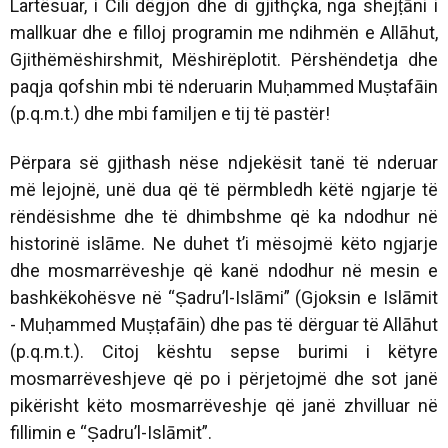
Lartësuar, i Cili dëgjon dhe di gjithçka, nga shejṭāni i
mallkuar dhe e filloj programin me ndihmën e Allāhut,
Gjithëmëshirshmit, Mëshirëplotit. Përshëndetja dhe
paqja qofshin mbi të nderuarin Muḥammed Muṣtafāin
(p.q.m.t.) dhe mbi familjen e tij të pastër!
Përpara së gjithash nëse ndjekësit tanë të nderuar
më lejojnë, unë dua që të përmbledh këtë ngjarje të
rëndësishme dhe të dhimbshme që ka ndodhur në
historinë islāme. Ne duhet t’i mësojmë këto ngjarje
dhe mosmarrëveshje që kanë ndodhur në mesin e
bashkëkohësve në “Ṣadru’l-Islāmi” (Gjoksin e Islāmit
- Muḥammed Muṣṭafāin) dhe pas të dërguar të Allāhut
(p.q.m.t.). Citoj kështu sepse burimi i këtyre
mosmarrëveshjeve që po i përjetojmë dhe sot janë
pikërisht këto mosmarrëveshje që janë zhvilluar në
fillimin e “Ṣadru’l-Islāmit”.