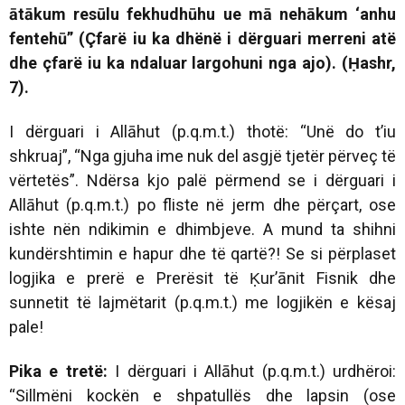
ātākum resūlu fekhudhūhu ue mā nehākum ‘anhu
fentehū” (Çfarë iu ka dhënë i dërguari merreni atë
dhe çfarë iu ka ndaluar largohuni nga ajo). (Ḥashr,
7).
I dërguari i Allāhut (p.q.m.t.) thotë: “Unë do t’iu
shkruaj”, “Nga gjuha ime nuk del asgjë tjetër përveç të
vërtetës”. Ndërsa kjo palë përmend se i dërguari i
Allāhut (p.q.m.t.) po fliste në jerm dhe përçart, ose
ishte nën ndikimin e dhimbjeve. A mund ta shihni
kundërshtimin e hapur dhe të qartë?! Se si përplaset
logjika e prerë e Prerësit të Ḳur’ānit Fisnik dhe
sunnetit të lajmëtarit (p.q.m.t.) me logjikën e kësaj
pale!
Pika e tretë:
I dërguari i Allāhut (p.q.m.t.) urdhëroi:
“Sillmëni kockën e shpatullës dhe lapsin (ose