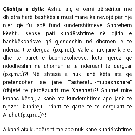
Çështja e dytë:
Ashtu siç e kemi përsëritur me
dhjetra herë, bashkësia muslimane ka nevojë për një
njeri që t’u japë fund kundërshtimeve. Shprehem
kështu sepse pati kundërshtime në gjirin e
bashkëkohësve që gjendeshin në dhomën e të
nderuarit të dërguar (p.q.m.t.). Vallë a nuk janë krerët
dhe të parët e bashkëkohësve, këta njerëz që
ndodheshin në dhomën e të nderuarit të dërguar
(p.q.m.t.)?! Në shtesë a nuk janë këta ata që
pretendohen se janë “‘asheretu’l-mubeshshere”
(dhjetë të përgëzuarit me Xhennet)?! Shumë mirë
krahas kësaj, a kanë ata kundërshtime apo janë të
njëzëri kundrejt urdhrit të qartë të të dërguarit të
Allāhut (p.q.m.t.)?!
A kanë ata kundërshtime apo nuk kanë kundërshtime