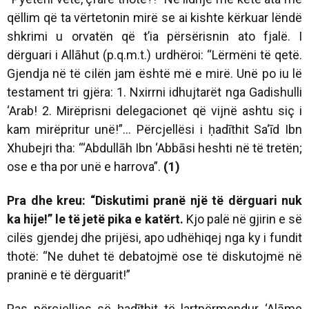
qëllim që ta vërtetonin mirë se ai kishte kërkuar lëndë
shkrimi u orvatën që t’ia përsërisnin ato fjalë. I
dërguari i Allāhut (p.q.m.t.) urdhëroi: “Lërmëni të qetë.
Gjendja në të cilën jam është më e mirë. Unë po iu lë
testament tri gjëra: 1. Nxirrni idhujtarët nga Gadishulli
‘Arab! 2. Mirëprisni delegacionet që vijnë ashtu siç i
kam mirëpritur unë!”... Përcjellësi i ḥadīthit Sa‘īd Ibn
Xhubejri tha: “‘Abdullāh Ibn ‘Abbāsi heshti në të tretën;
ose e tha por unë e harrova”.
(1)
Pra dhe kreu: “Diskutimi pranë një të dërguari nuk
ka hije!” le të jetë pika e katërt.
Kjo palë në gjirin e së
cilës gjendej dhe prijësi, apo udhëhiqej nga ky i fundit
thotë: “Ne duhet të debatojmë ose të diskutojmë në
praninë e të dërguarit!”
Pas përcjelljes së ḥadīthit të lartpërmendur ‘Alāme