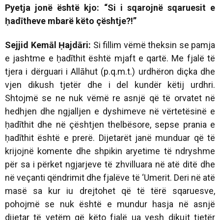
Pyetja jonë është kjo: “Si i sqarojnë sqaruesit e
ḥadītheve mbarë këto çështje?!”
Sejjid Kemāl Ḥajdāri:
Si fillim vëmë theksin se pamja
e jashtme e ḥadīthit është mjaft e qartë. Me fjalë të
tjera i dërguari i Allāhut (p.q.m.t.) urdhëron diçka dhe
vjen dikush tjetër dhe i del kundër këtij urdhri.
Shtojmë se ne nuk vëmë re asnjë që të orvatet në
hedhjen dhe ngjalljen e dyshimeve në vërtetësinë e
ḥadīthit dhe në çështjen thelbësore, sepse prania e
ḥadīthit është e prerë. Dijetarët janë munduar që të
krijojnë komente dhe shpikin aryetime të ndryshme
për sa i përket ngjarjeve të zhvilluara në atë ditë dhe
në veçanti qëndrimit dhe fjalëve të ‘Umerit. Deri në atë
masë sa kur iu drejtohet që të tërë sqaruesve,
pohojmë se nuk është e mundur hasja në asnjë
dijetar të vetëm që këto fjalë ua vesh dikujt tjetër