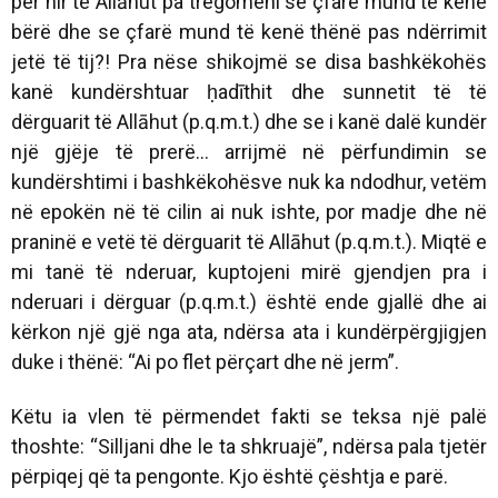
për hir të Allāhut pa tregomëni se çfarë mund të kenë
bërë dhe se çfarë mund të kenë thënë pas ndërrimit
jetë të tij?! Pra nëse shikojmë se disa bashkëkohës
kanë kundërshtuar ḥadīthit dhe sunnetit të të
dërguarit të Allāhut (p.q.m.t.) dhe se i kanë dalë kundër
një gjëje të prerë... arrijmë në përfundimin se
kundërshtimi i bashkëkohësve nuk ka ndodhur, vetëm
në epokën në të cilin ai nuk ishte, por madje dhe në
praninë e vetë të dërguarit të Allāhut (p.q.m.t.). Miqtë e
mi tanë të nderuar, kuptojeni mirë gjendjen pra i
nderuari i dërguar (p.q.m.t.) është ende gjallë dhe ai
kërkon një gjë nga ata, ndërsa ata i kundërpërgjigjen
duke i thënë: “Ai po flet përçart dhe në jerm”.
Këtu ia vlen të përmendet fakti se teksa një palë
thoshte: “Silljani dhe le ta shkruajë”, ndërsa pala tjetër
përpiqej që ta pengonte. Kjo është çështja e parë.