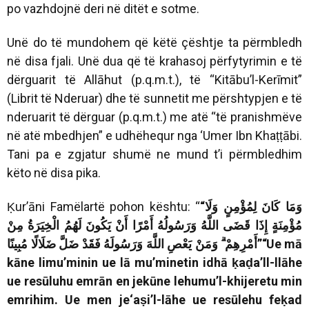
po vazhdojnë deri në ditët e sotme.
Unë do të mundohem që këtë çështje ta përmbledh
në disa fjali. Unë dua që të krahasoj përfytyrimin e të
dërguarit të Allāhut (p.q.m.t.), të “Kitābu’l-Kerīmit”
(Librit të Nderuar) dhe të sunnetit me përshtypjen e të
nderuarit të dërguar (p.q.m.t.) me atë “të pranishmëve
në atë mbedhjen” e udhëhequr nga ‘Umer Ibn Khaṭṭābi.
Tani pa e zgjatur shumë ne mund t’i përmbledhim
këto në disa pika.
Ḳur’āni Famëlartë pohon kështu: “
“
وَمَا كَانَ لِمُؤْمِنٍ وَلَا
مُؤْمِنَةٍ إِذَا قَضَى اللَّهُ وَرَسُولُهُ أَمْرًا أَنْ يَكُونَ لَهُمُ الْخِيَرَةُ مِنْ
أَمْرِهِمْ ۗ وَمَنْ يَعْصِ اللَّهَ وَرَسُولَهُ فَقَدْ ضَلَّ ضَلَالًا مُبِينًا
”
“Ue mā
kāne limu’minin ue lā mu’minetin idhā ḳaḍa’ll-llāhe
ue resūluhu emrān en jekūne lehumu’l-khijeretu min
emrihim. Ue men je‘aṣi’l-lāhe ue resūlehu feḳad