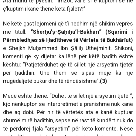
Ata mund të pyesin: “Imzot, vallë si e kuptoni se në
ç’kuptim i kanë thënë këta fjalët?!”
Në këtë çast lejomëni që t’i hedhim një shikim veprës
me titull:
“Sherḥu’ṣ-Ṣaḥīḥu’l-Bukhārī” (Sqarimi i
Përmbledhjes së Ḥadītheve të Vërteta të Bukhārīut)
e Shejkh Muḥammed Ibn Ṣāliḥ Uthejminit. Shikoni,
komenti që ky dijetar ka lënë për këtë ḥadīth është
kështu:
“Patjetërduhet që të sillet një arsyetim tjetër
për ḥadīthin. Unë them se sipas meje ka një
rrugëdaljetë bukur dhe të rëndësishme”.
(3)
Meqë është thënë: “Duhet të sillet një arsyetim tjetër”,
kjo nënkupton se interpretimet e pranishme nuk kanë
dhe aq dobi. Për hir të vërtetës ata e kanë kuptuar
shumë mirë ḥadīthin, sepse në rast të kundërt nuk do
të përdorej fjala “arsyetim” për këto komente. Nëse