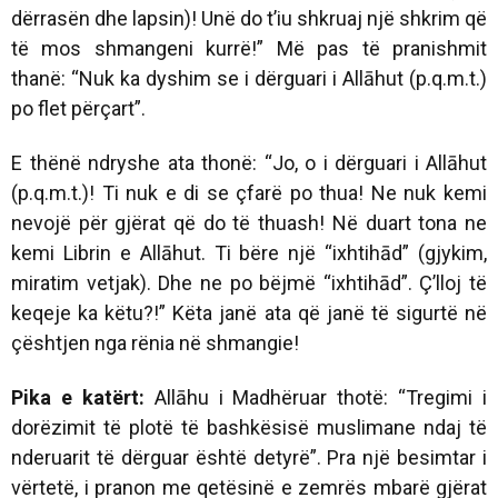
dërrasën dhe lapsin)! Unë do t’iu shkruaj një shkrim që
të mos shmangeni kurrë!” Më pas të pranishmit
thanë: “Nuk ka dyshim se i dërguari i Allāhut (p.q.m.t.)
po flet përçart”.
E thënë ndryshe ata thonë: “Jo, o i dërguari i Allāhut
(p.q.m.t.)! Ti nuk e di se çfarë po thua! Ne nuk kemi
nevojë për gjërat që do të thuash! Në duart tona ne
kemi Librin e Allāhut. Ti bëre një “ixhtihād” (gjykim,
miratim vetjak). Dhe ne po bëjmë “ixhtihād”. Ç’lloj të
keqeje ka këtu?!” Këta janë ata që janë të sigurtë në
çështjen nga rënia në shmangie!
Pika e katërt:
Allāhu i Madhëruar thotë: “Tregimi i
dorëzimit të plotë të bashkësisë muslimane ndaj të
nderuarit të dërguar është detyrë”. Pra një besimtar i
vërtetë, i pranon me qetësinë e zemrës mbarë gjërat