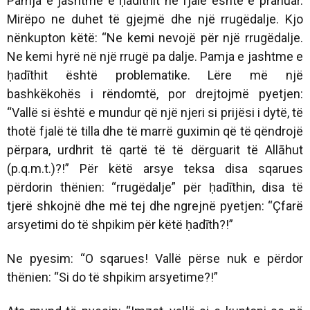
Pamja e jashtme e ḥadīthit në fjalë është e pranuar.
Mirëpo ne duhet të gjejmë dhe një rrugëdalje. Kjo
nënkupton këtë: “Ne kemi nevojë për një rrugëdalje.
Ne kemi hyrë në një rrugë pa dalje. Pamja e jashtme e
ḥadīthit është problematike. Lëre më një
bashkëkohës i rëndomtë, por drejtojmë pyetjen:
“Vallë si është e mundur që një njeri si prijësi i dytë, të
thotë fjalë të tilla dhe të marrë guximin që të qëndrojë
përpara, urdhrit të qartë të të dërguarit të Allāhut
(p.q.m.t.)?!” Për këtë arsye teksa disa sqarues
përdorin thënien: “rrugëdalje” për ḥadīthin, disa të
tjerë shkojnë dhe më tej dhe ngrejnë pyetjen: “Çfarë
arsyetimi do të shpikim për këtë ḥadīth?!”
Ne pyesim: “O sqarues! Vallë përse nuk e përdor
thënien: “Si do të shpikim arsyetime?!”