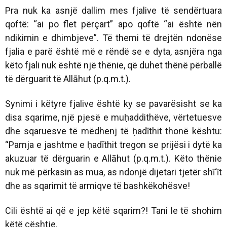
Pra nuk ka asnjë dallim mes fjalive të sendërtuara
qoftë: “ai po flet përçart” apo qoftë “ai është nën
ndikimin e dhimbjeve”. Të themi të drejtën ndonëse
fjalia e parë është më e rëndë se e dyta, asnjëra nga
këto fjali nuk është një thënie, që duhet thënë përballë
të dërguarit të Allāhut (p.q.m.t.).
Synimi i këtyre fjalive është ky se pavarësisht se ka
disa sqarime, një pjesë e muḥaddithëve, vërtetuesve
dhe sqaruesve të mëdhenj të ḥadīthit thonë kështu:
“Pamja e jashtme e ḥadīthit tregon se prijësi i dytë ka
akuzuar të dërguarin e Allāhut (p.q.m.t.). Këto thënie
nuk më përkasin as mua, as ndonjë dijetari tjetër shī‘īt
dhe as sqarimit të armiqve të bashkëkohësve!
Cili është ai që e jep këtë sqarim?! Tani le të shohim
këtë çështje.