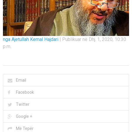
nga Ajetullah Kemal Hajdari
|
Publikuar në Dhj. 1, 2020, 10:30
p.m.
Email
Facebook
Twitter
Google +
Më Tepër