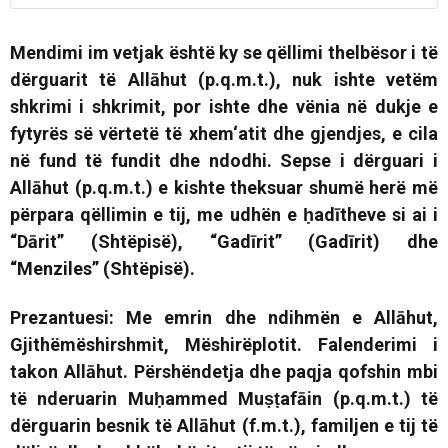
Mendimi im vetjak është ky se qëllimi thelbësor i të
dërguarit të Allāhut (p.q.m.t.), nuk ishte vetëm
shkrimi i shkrimit, por ishte dhe vënia në dukje e
fytyrës së vërtetë të xhem‘atit dhe gjendjes, e cila
në fund të fundit dhe ndodhi. Sepse i dërguari i
Allāhut (p.q.m.t.) e kishte theksuar shumë herë më
përpara qëllimin e tij, me udhën e ḥadītheve si ai i
“Dārit” (Shtëpisë), “Gadīrit” (Gadīrit) dhe
“Menziles” (Shtëpisë).
Prezantuesi: Me emrin dhe ndihmën e Allāhut,
Gjithëmëshirshmit, Mëshirëplotit. Falenderimi i
takon Allāhut. Përshëndetja dhe paqja qofshin mbi
të nderuarin Muḥammed Muṣṭafāin (p.q.m.t.) të
dërguarin besnik të Allāhut (f.m.t.), familjen e tij të