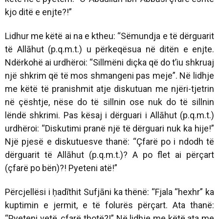
kjo ditë e enjte?!”
Lidhur me këtë ai na e ktheu: “Sëmundja e të dërguarit
të Allāhut (p.q.m.t.) u përkeqësua në ditën e enjte.
Ndërkohë ai urdhëroi: “Sillmëni diçka që do t’iu shkruaj
një shkrim që të mos shmangeni pas meje”. Në lidhje
me këtë të pranishmit atje diskutuan me njëri-tjetrin
në çështje, nëse do të sillnin ose nuk do të sillnin
lëndë shkrimi. Pas kësaj i dërguari i Allāhut (p.q.m.t.)
urdhëroi: “Diskutimi pranë një të dërguari nuk ka hije!”
Një pjesë e diskutuesve thanë: “Çfarë po i ndodh të
dërguarit të Allāhut (p.q.m.t.)? A po flet ai përçart
(çfarë po bën)?! Pyeteni atë!”
Përcjellësi i ḥadīthit Sufjāni ka thënë: “Fjala “hexhr” ka
kuptimin e jermit, e të folurës përçart. Ata thanë:
“Pyeteni vetë, çfarë thotë?!” Në lidhje me këtë ata me