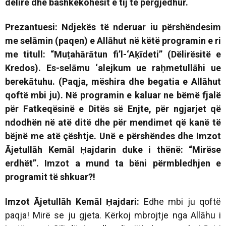
dëlirë dhe bashkëkohësit e tij të përgjedhur.
Prezantuesi: Ndjekës të nderuar iu përshëndesim
me selāmin (paqen) e Allāhut në këtë programin e ri
me titull:
“Muṭahārātun fi’l-‘Aḳīdeti” (Dëlirësitë e
Kredos).
Es-selāmu ‘alejkum ue raḥmetullāhi ue
berekātuhu. (Paqja, mëshira dhe begatia e Allāhut
qoftë mbi ju). Në programin e kaluar ne bëmë fjalë
për Fatkeqësinë e Ditës së Enjte, për ngjarjet që
ndodhën në atë ditë dhe për mendimet që kanë të
bëjnë me atë çështje. Unë e përshëndes dhe Imzot
Ājetullāh Kemāl Ḥajdarin duke i thënë: “Mirëse
erdhët”. Imzot a mund ta bëni përmbledhjen e
programit të shkuar?!
Imzot Ājetullāh Kemāl Ḥajdari:
Edhe mbi ju qoftë
paqja! Mirë se ju gjeta. Kërkoj mbrojtje nga Allāhu i