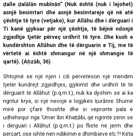
ḍalle ḍalālān mubīnān” (Nuk është (nuk i lejohet)
asnjë besimtari dhe asnjë besimtareje që në atë
çështje të tyre (vetjake), kur Allāhu dhe i dërguari i
Ti kanë gjykuar për një çështje, të bëjnë ndonjë
zgjedhje tjetër përveç urdhrit të tyre. Dhe kush e
kundërshton Allāhun dhe të dërguarin e Tij, me të
vërtetë ai është shmangur në një shmangie të
qartë). (Aḥzāb, 36)
Shtojmë se një njeri i cili përvetëson një mendim
tjetër kundrejt zgjedhjes, gjykimit dhe urdhrit të të
dërguarit të Allāhut (p.q.m.t.), nuk ka dyshim se ai ka
ngritur krye, si një nevojë e logjikës ḳurānre Shumë
mirë por çfarë thoshte dhe si vepronte pala e
udhëhequr nga ‘Umer Ibn Khaṭṭābi, që ngrinte zërin se
i dërguari i Allāhut (p.q.m.t.) po fliste në jerm dhe
përçart, ose ishte nën ndikimin e dhimbjeve etj.?! Këta