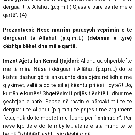
dërguarit të Allāhut (p.q.m.t.).Gjasa e parë është më e
qartë”.
(4)
Prezantuesi: Nëse marrim parasysh veprimin e të
dërguarit të Allāhut (p.q.m.t.) (dëbimin e tyre)
çështja bëhet dhe më e qartë.
Imzot Ājetullāh Kemāl Ḥajdari:
Allāhu ua shpërbleftë
me të mira. Nëse i dërguari i Allāhut (p.q.m.t.) do të
kishte dashur që të shkruante disa gjëra në lidhje me
gjykimet, vallë a do të sillej kështu prijësi i dytë?! Jo,
kurrën e kurrës! Shqetësimi i prijësit është i lidhur me
çështjen e parë. Sepse në rastin e përcaktimit të të
dërguarit të Allāhut (p.q.m.t.) të prijësit me argument
fetar, nuk do të mbetet më fushë për “ixhtihādin”. Por
nëse kjo derë do të mbyllet, atëherë ata mund të të
bëjnë “ixhtihād” ashtu siç dëshirojnë.