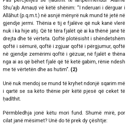
Shu‘ajb Arnauṭi vë këtë shënim:
“I nderuari i dërguar i
Allāhut (p.q.m.t.) në asnjë mënyrë nuk mund të jetë në
gjendje jermi. Thënia e tij e fjalëve që nuk kanë vlerë
nuk i ka hije atij. Që të tëra fjalët që ai ka thënë janë të
drejta dhe të vërteta. Qoftë plotësisht i shëndetshëm
qoftë i sëmurë, qoftë i zgjuar qoftë i përgjumur, qoftë
në gjendje zemërimi qoftë i gëzuar, në fjalët e thëna
nga ai as që bëhet fjalë që të ketë gabim, rënie ndesh
me të vërtetën dhe as hutim”.
(2)
Unë nuk mendoj se mund të kryhet ndonjë sqarim më
i qartë se sa këto thënie për këtë pjesë që ceket të
ḥadīthit.
Përmbledhja jonë këtu mori fund. Shumë mirë, por
cilat janë mësimet? Unë do të prek dy çështje: