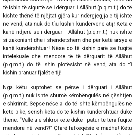
të ishin të sigurtë se i dërguari i Allāhut (p.q.m.t.) do të
kishte thënë të njëjtat gjëra kur ndërgjegjja e tij ishte
në vend, ata nuk do t’iu kishin kundërvënë atij! Këta e
kanë ndjerë se i dërguari i Allāhut (p.q.m.t.) nuk ishte
si zakonisht dhe i shëndetshëm dhe për këtë arsye e
kanë kundërshtuar! Nëse do të kishin parë se fuqitë
intelekuale dhe mendore të të dërguarit të Allāhut
(p.q.m.t.) do të ishin plotësisht në vend, ata do t’i
kishin pranuar fjalët e tij!
Nga këtu kuptohet se përse i dërguari i Allāhut
(p.q.m.t.) nuk ishte shumë këmbëngulës në çështjen
e shkrimit. Sepse nëse ai do të ishte këmbëngulës në
këtë pikë, sërish këta do të kishin kundërshtuar duke
thënë: “Vallë a e shkroi këtë duke i patur të tëra fuqitë
mendore në vend?!” Çfarë fatkeqësie e madhe! Këtu