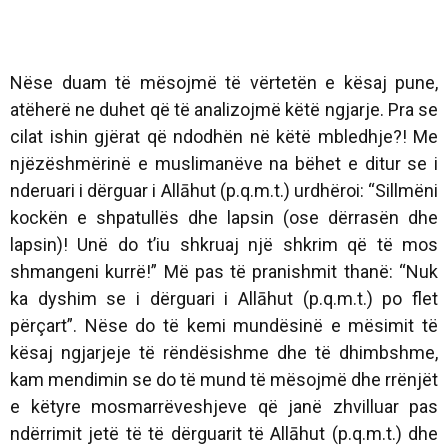
Nëse duam të mësojmë të vërtetën e kësaj pune,
atëherë ne duhet që të analizojmë këtë ngjarje. Pra se
cilat ishin gjërat që ndodhën në këtë mbledhje?! Me
njëzëshmërinë e muslimanëve na bëhet e ditur se i
nderuari i dërguar i Allāhut (p.q.m.t.) urdhëroi:
“Sillmëni
kockën e shpatullës dhe lapsin (ose dërrasën dhe
lapsin)! Unë do t’iu shkruaj një shkrim që të mos
shmangeni kurrë!” Më pas të pranishmit thanë: “Nuk
ka dyshim se i dërguari i Allāhut (p.q.m.t.) po flet
përçart”.
Nëse do të kemi mundësinë e mësimit të
kësaj ngjarjeje të rëndësishme dhe të dhimbshme,
kam mendimin se do të mund të mësojmë dhe rrënjët
e këtyre mosmarrëveshjeve që janë zhvilluar pas
ndërrimit jetë të të dërguarit të Allāhut (p.q.m.t.) dhe