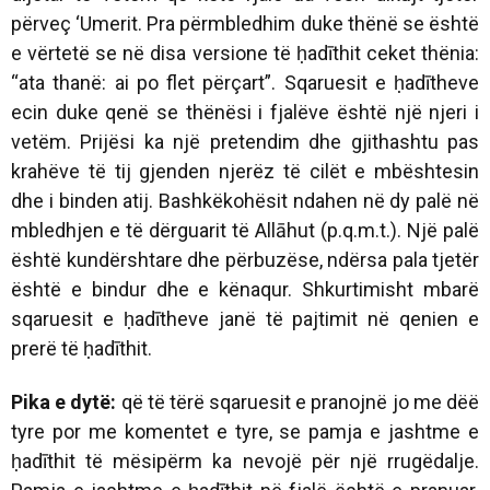
përveç ‘Umerit. Pra përmbledhim duke thënë se është
e vërtetë se në disa versione të ḥadīthit ceket thënia:
“ata thanë: ai po flet përçart”. Sqaruesit e ḥadītheve
ecin duke qenë se thënësi i fjalëve është një njeri i
vetëm. Prijësi ka një pretendim dhe gjithashtu pas
krahëve të tij gjenden njerëz të cilët e mbështesin
dhe i binden atij. Bashkëkohësit ndahen në dy palë në
mbledhjen e të dërguarit të Allāhut (p.q.m.t.). Një palë
është kundërshtare dhe përbuzëse, ndërsa pala tjetër
është e bindur dhe e kënaqur. Shkurtimisht mbarë
sqaruesit e ḥadītheve janë të pajtimit në qenien e
prerë të ḥadīthit.
Pika e dytë:
që të tërë sqaruesit e pranojnë jo me dëë
tyre por me komentet e tyre, se pamja e jashtme e
ḥadīthit të mësipërm ka nevojë për një rrugëdalje.