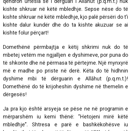
qëndron urtësia se i dërguari i Allāhut (p.q.m.t.) nuk
kishte shkruar në këtë mbledhje. Sepse nëse do të
kishte shkruar në këtë mbledhje, kjo palë përsëri do t’i
kishte dalur kundër dhe do ta kishte akuzuar se ai
kishte folur përçart!
Domethënë përmbajtja e këtij shkrimi nuk do të
mbetej vetëm me ngjalljen e dyshimeve, por puna do
të shkonte dhe në përmasa të përtejme. Një mynxyrë
më e madhe po priste në derë. Këta do të hidhnin
dyshime mbi të dërguarin e Allāhut (p.q.m.t.)!
Domethënë do të krijoheshin dyshime në themelin e
dërgesës!
Ja pra kjo është arsyeja se pëse ne në programin e
mërparshëm iu kemi thënë: “Hetojeni mirë këtë
mbledhje”. Shtresa e parë e bashkëkohësve iu