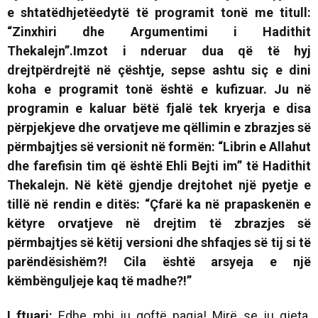
e shtatëdhjetëedytë të programit tonë me titull:
“Zinxhiri dhe Argumentimi i Hadithit
Thekalejn”.
Imzot i nderuar dua që të hyj
drejtpërdrejtë në çështje, sepse ashtu siç e dini
koha e programit tonë është e kufizuar. Ju në
programin e kaluar bëtë fjalë tek kryerja e disa
përpjekjeve dhe orvatjeve me qëllimin e zbrazjes së
përmbajtjes së versionit në formën:
“Librin e Allahut
dhe farefisin tim që është Ehli Bejti im”
të Hadithit
Thekalejn.
Në këtë gjendje drejtohet një pyetje e
tillë në rendin e ditës: “Çfarë ka në prapaskenën e
këtyre orvatjeve në drejtim të zbrazjes së
përmbajtjes së këtij versioni dhe shfaqjes së tij si të
parëndësishëm?! Cila është arsyeja e një
këmbënguljeje kaq të madhe?!”
I ftuari:
Edhe mbi ju qoftë paqja! Mirë se ju gjeta.