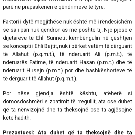
parë në prapaskenën e qëndrimeve të tyre.
Faktori i dytë megjithëse nuk është më i rëndësishëm
se sa i pari nuk qëndron as më poshtë tij. Një pjesë e
dijetarëve të Ehli Sunnetit këmbëngulin në çështjen
se koncepti i Ehli Bejtit, nuk i përket vetëm të dërguarit
të Allahut (p.q.m.t.), të nderuarit Ali (p.m.t.), të
nderuarës Fatime, të nderuarit Hasan (p.m.t.) dhe të
nderuarit Husejn (p.m.t.) por dhe bashkëshorteve të
të dërguarit të Allahut (p.q.m.t.).
Por nëse gjendja është kështu, atëherë si
domosdoshmëri e zbatimit të rregullit, ata ose duhet
që ta nënvizojnë dhe ta theksojnë ose ta agjësojnë
këtë hadith.
Prezantuesi: Ata duhet që ta theksojnë dhe ta