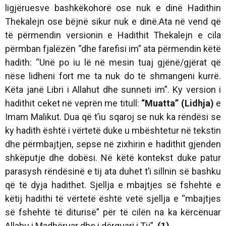
ligjëruesve bashkëkohorë ose nuk e dinë Hadithin
Thekalejn ose bëjnë sikur nuk e dinë.Ata në vend që
të përmendin versionin e Hadithit Thekalejn e cila
përmban fjalëzën “dhe farefisi im” ata përmendin këtë
hadith: “Unë po iu lë në mesin tuaj gjënë/gjërat që
nëse lidheni fort me ta nuk do të shmangeni kurrë.
Këta janë Libri i Allahut dhe sunneti im”. Ky version i
hadithit ceket në veprën me titull:
“Muatta” (Lidhja)
e
Imam Malikut. Dua që t’iu sqaroj se nuk ka rëndësi se
ky hadith është i vërtetë duke u mbështetur në tekstin
dhe përmbajtjen, sepse në zixhirin e hadithit gjenden
shkëputje dhe dobësi. Në këtë kontekst duke patur
parasysh rëndësinë e tij ata duhet t’i sillnin së bashku
që të dyja hadithet. Sjellja e mbajtjes së fshehtë e
këtij hadithi të vërtetë është vetë sjellja e “mbajtjes
së fshehtë të diturisë” për të cilën na ka kërcënuar
Allahu i Madhëruar dhe i dërguari i Tij”.
(1)