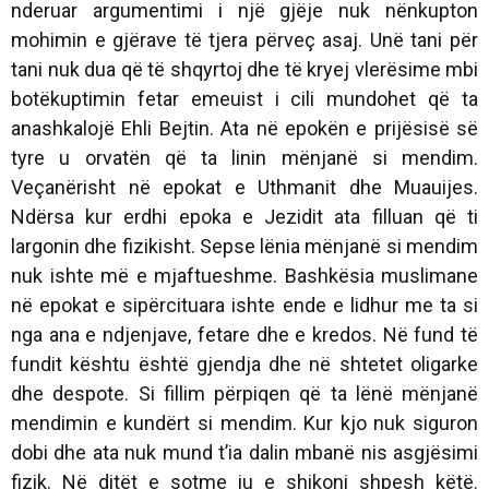
nderuar argumentimi i një gjëje nuk nënkupton
mohimin e gjërave të tjera përveç asaj. Unë tani për
tani nuk dua që të shqyrtoj dhe të kryej vlerësime mbi
botëkuptimin fetar emeuist i cili mundohet që ta
anashkalojë Ehli Bejtin. Ata në epokën e prijësisë së
tyre u orvatën që ta linin mënjanë si mendim.
Veçanërisht në epokat e Uthmanit dhe Muauijes.
Ndërsa kur erdhi epoka e Jezidit ata filluan që ti
largonin dhe fizikisht. Sepse lënia mënjanë si mendim
nuk ishte më e mjaftueshme. Bashkësia muslimane
në epokat e sipërcituara ishte ende e lidhur me ta si
nga ana e ndjenjave, fetare dhe e kredos. Në fund të
fundit kështu është gjendja dhe në shtetet oligarke
dhe despote. Si fillim përpiqen që ta lënë mënjanë
mendimin e kundërt si mendim. Kur kjo nuk siguron
dobi dhe ata nuk mund t’ia dalin mbanë nis asgjësimi
fizik. Në ditët e sotme ju e shikoni shpesh këtë.