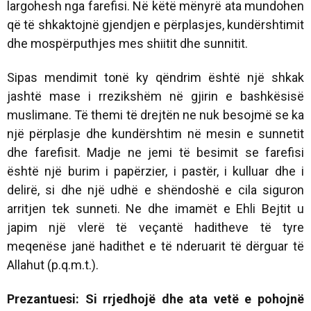
largohesh nga farefisi. Në këtë mënyrë ata mundohen
që të shkaktojnë gjendjen e përplasjes, kundërshtimit
dhe mospërputhjes mes shiitit dhe sunnitit.
Sipas mendimit tonë ky qëndrim është një shkak
jashtë mase i rrezikshëm në gjirin e bashkësisë
muslimane. Të themi të drejtën ne nuk besojmë se ka
një përplasje dhe kundërshtim në mesin e sunnetit
dhe farefisit. Madje ne jemi të besimit se farefisi
është një burim i papërzier, i pastër, i kulluar dhe i
delirë, si dhe një udhë e shëndoshë e cila siguron
arritjen tek sunneti. Ne dhe imamët e Ehli Bejtit u
japim një vlerë të veçantë haditheve të tyre
meqenëse janë hadithet e të nderuarit të dërguar të
Allahut (p.q.m.t.).
Prezantuesi: Si rrjedhojë dhe ata vetë e pohojnë