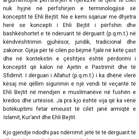
nuk hyjnë në përfshirjen e terminologjisë së
konceptit të Ehli Bejtit. Ne e kemi sqaruar me dhjetra
herë se koncepti i Ehli Bejtit i përfshin dhe
bashkëshortet e të nderuarit të dërguarit (p.q.m.t.) në
këndvështrimin gjuhësor, juridik, tradicional dhe
zakonor. Gjëja për të cilën po bëjmë fjalë në këtë çast
dhe në kontekstin e çështjes është përdorimi i
konceptit që kalon në Ajetin e Pastrimit dhe të
Sfidimit. I dërguari i Allahut (p.q.m.t.) i ka dhënë vlerë
kësaj më qëllim sigurimin e një vendi të veçantë të
Ehli Bejtit në mendjen e muslimanëve në fushën e
kredos dhe urtësisë. Ja pra kjo është vija që ka vënë
botëkuptimi fetar emeuist të cilët janë armiqtë e
Islamit, Kur’anit dhe Ehli Bejtit.
Kjo gjendje ndodhi pas ndërrimit jetë të të dërguarit të