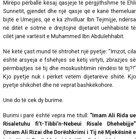
Mirëpo përballë kësaj qasjeje të përgjithshme të Ehli
Sunnetit, gjendet dhe një qasje që e kanë themeluar
bijtë e Umejjes, që e ka zhvilluar Ibn Tejmijje, ndërsa
në ditët e sotme e drejtojnë dijetarët uehhabistë të
cilët janë vartësit e Muhammed Ibn Abdulehhabit.
Në këtë çast mund të shtrohet një pyetje: “Imzot, cila
është arsyeja e fshehjes së këtij virtyti, zbrazjes së
përmbajtjes së tij dhe moskushtimin rëndësi të tij?!”
Kjo pyetje nuk i përket vetëm dijetarëve shiitë. Kjo
pyetje shikohet dhe në veprat bashkëkohore.
Unë do të cek dy burime.
Burimi i parë është vepra me titull:
“Imam Ali Rida ue
Risaletuhu fi’t-Tibbi’n-Nebeui Risale Dhehebijje”
(Imam Ali Rizai dhe Dorëshkrimi i Tij në Mjekësinë e