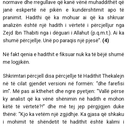
normave dhe rregullave që kanë vënë muhaddithët që
janë eskpertë në pikën e kundërshtimit apo të
pranimit. Hadithi që ka mohuar ai që ka shkruar
analizën është një hadith i vërtetë i përcjelljur nga
Zejd Ibn Thabiti nga i dëguari i Allahut (p.q.m.t.). Ai ka
shumë përcjellje. Unë po paraqis një pjesë”.
(4)
Në fakt qenia e hadithit e fiksuar nuk ka të bëjë shumë
me logjikën.
Shkrimtari përcjell disa përcjellje të Hadithit Thekalejn
në të cilat gjendet versioni në formën:
“dhe farefisi
im”
. Më pas ai kthehet dhe ngre pyetjen: “Vallë përse
ky analist që ka vënë shënimin në hadith e mohon
këtë të vërtetë?!” dhe më tej jep përgjigjen duke
thënë: “Kjo ka vetëm një zgjidhje. Ka gjasa që shkaku
i mohimit të shëndetit të hadithit është kalimi i