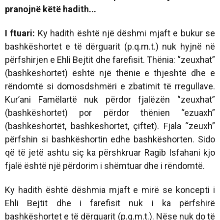
pranojnë këtë hadith...
I ftuari:
Ky hadith është një dëshmi mjaft e bukur se
bashkëshortet e të dërguarit (p.q.m.t.) nuk hyjnë në
përfshirjen e Ehli Bejtit dhe farefisit. Thënia: “zeuxhat”
(bashkëshortet) është një thënie e thjeshtë dhe e
rëndomtë si domosdshmëri e zbatimit të rregullave.
Kur’ani Famëlartë nuk përdor fjalëzën “zeuxhat”
(bashkëshortet) por përdor thënien “ezuaxh”
(bashkëshortët, bashkëshortet, çiftet). Fjala “zeuxh”
përfshin si bashkëshortin edhe bashkëshorten. Sido
që të jetë ashtu siç ka përshkruar Ragib Isfahani kjo
fjalë është një përdorim i shëmtuar dhe i rëndomtë.
Ky hadith është dëshmia mjaft e mirë se koncepti i
Ehli Bejtit dhe i farefisit nuk i ka përfshirë
bashkëshortet e të dërguarit (p.q.m.t.). Nëse nuk do të