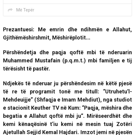
Më Tepër
Prezantuesi:
Me emrin dhe ndihmën e Allahut,
Gjithëmëshirshmit, Mëshirëplotit...
Përshëndetja dhe paqja qoftë mbi të nderuarin
Muhammed Mustafain (p.q.m.t.) mbi familjen e tij
tërësisht të pastër.
Ndjekës të nderuar ju përshëndesim në këtë pjesë
të re të programit tonë me titull:
“Utruhetu’l-
Mehdeuijje” (Shfaqja e Imam Mehdiut)
, nga studiot
e stacionit Keuther TV në Kum: “Paqja, mëshira dhe
begatia e Allahut qoftë mbi ju”. Mirëseerdhët dhe
kemi kënaqësinë t’iu kemi në mesin tuaj Zotëri
Ajetullah Sejjid Kemal Hajdari. Imzot jemi në pjesën