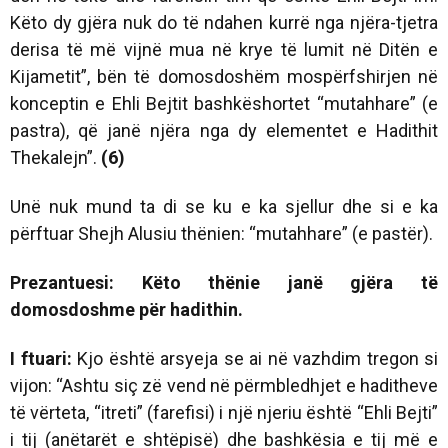
Këto dy gjëra nuk do të ndahen kurrë nga njëra-tjetra
derisa të më vijnë mua në krye të lumit në Ditën e
Kijametit”
, bën të domosdoshëm mospërfshirjen në
konceptin e Ehli Bejtit bashkëshortet “mutahhare” (e
pastra), që janë njëra nga dy elementet e Hadithit
Thekalejn”.
(6)
Unë nuk mund ta di se ku e ka sjellur dhe si e ka
përftuar Shejh Alusiu thënien: “mutahhare” (e pastër).
Prezantuesi: Këto thënie janë gjëra të
domosdoshme për hadithin.
I ftuari:
Kjo është arsyeja se ai në vazhdim tregon si
vijon: “Ashtu siç zë vend në përmbledhjet e haditheve
të vërteta, “itreti” (farefisi) i një njeriu është “Ehli Bejti”
i tij (anëtarët e shtëpisë) dhe bashkësia e tij më e