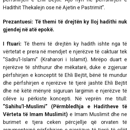
Hadithit Thekalejn ose në Ajetin e Pastrimit”.
Prezantuesi: Të themi të drejtën ky lloj hadithi nuk
gjendej në atë epokë.
I ftuari:
Të themi të drejtën ky hadith ishte nga të
vërtetat e prera në mendjet e njerëzve të caktuar tek
“Sadru’l-Islami” (Kraharori i Islamit). Mirëpo duart e
njerëzve të shthurur dhe mëkatarë, duke e zgjeruar
përfshirjen e konceptit të Ehli Bejtit, bënë të mundur
dhe përfshirjen e njerëzve të tjerë jashtë Ehli Bejtit
dhe në këtë mënyrë siguruan largimin e njerëzve të
cilëve iu përkiste koncepti. Në veprën me titull:
“Sahihu’l-Muslimi” (Përmbledhja e Haditheve të
Vërteta të Imam Muslimit)
e Imam Muslimit dhe ne
burimet e tjera ceken përcjellje që orvaten të
argumentojnë përfshirjen e njerëzve të tjerë të cilët