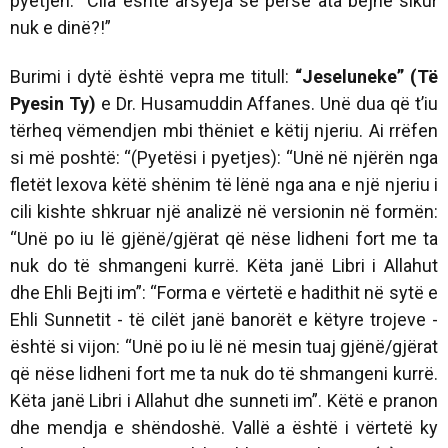
pyetjen: “Cila është arsyeja se përse ata bëjnë sikur
nuk e dinë?!”
Burimi i dytë është vepra me titull:
“Jeseluneke” (Të
Pyesin Ty)
e Dr. Husamuddin Affanes. Unë dua që t’iu
tërheq vëmendjen mbi thëniet e këtij njeriu. Ai rrëfen
si më poshtë: “(Pyetësi i pyetjes): “Unë në njërën nga
fletët lexova këtë shënim të lënë nga ana e një njeriu i
cili kishte shkruar një analizë në versionin në formën:
“Unë po iu lë gjënë/gjërat që nëse lidheni fort me ta
nuk do të shmangeni kurrë. Këta janë Libri i Allahut
dhe Ehli Bejti im”
: “Forma e vërtetë e hadithit në sytë e
Ehli Sunnetit - të cilët janë banorët e këtyre trojeve -
është si vijon: “Unë po iu lë në mesin tuaj gjënë/gjërat
që nëse lidheni fort me ta nuk do të shmangeni kurrë.
Këta janë Libri i Allahut dhe sunneti im”. Këtë e pranon
dhe mendja e shëndoshë. Vallë a është i vërtetë ky