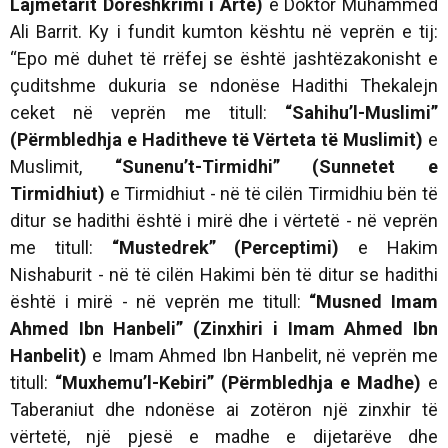
Lajmëtarit Dorëshkrimi i Artë)
e Doktor Muhammed
Ali Barrit. Ky i fundit kumton kështu në veprën e tij:
“Epo më duhet të rrëfej se është jashtëzakonisht e
çuditshme dukuria se ndonëse Hadithi Thekalejn
ceket në veprën me titull:
“Sahihu’l-Muslimi”
(Përmbledhja e Haditheve të Vërteta të Muslimit)
e
Muslimit,
“Sunenu’t-Tirmidhi” (Sunnetet e
Tirmidhiut)
e Tirmidhiut - në të cilën Tirmidhiu bën të
ditur se hadithi është i mirë dhe i vërtetë - në veprën
me titull:
“Mustedrek” (Perceptimi)
e Hakim
Nishaburit - në të cilën Hakimi bën të ditur se hadithi
është i mirë - në veprën me titull:
“Musned Imam
Ahmed Ibn Hanbeli” (Zinxhiri i Imam Ahmed Ibn
Hanbelit)
e Imam Ahmed Ibn Hanbelit, në veprën me
titull:
“Muxhemu’l-Kebiri” (Përmbledhja e Madhe)
e
Taberaniut dhe ndonëse ai zotëron një zinxhir të
vërtetë, një pjesë e madhe e dijetarëve dhe