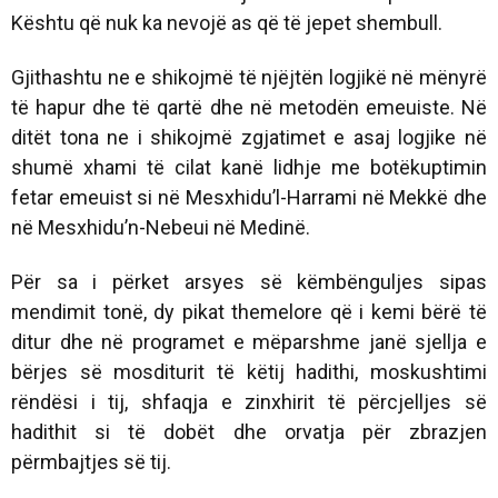
Kështu që nuk ka nevojë as që të jepet shembull.
Gjithashtu ne e shikojmë të njëjtën logjikë në mënyrë
të hapur dhe të qartë dhe në metodën emeuiste. Në
ditët tona ne i shikojmë zgjatimet e asaj logjike në
shumë xhami të cilat kanë lidhje me botëkuptimin
fetar emeuist si në Mesxhidu’l-Harrami në Mekkë dhe
në Mesxhidu’n-Nebeui në Medinë.
Për sa i përket arsyes së këmbënguljes sipas
mendimit tonë, dy pikat themelore që i kemi bërë të
ditur dhe në programet e mëparshme janë sjellja e
bërjes së mosditurit të këtij hadithi, moskushtimi
rëndësi i tij, shfaqja e zinxhirit të përcjelljes së
hadithit si të dobët dhe orvatja për zbrazjen
përmbajtjes së tij.