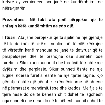
këtyre dy versioneve por janë në kundërshtim me
njëra-tjetrën.
Prezantuesi: Në fakt ata janë përpjekur që të
shfaqin këtë kundërshtim në çdo gjë.
I ftuari:
Ata janë përpjekur që ta sjelin në një gjendje
të tillë deri në atë pikë sa muslimanët të cilët kërkojnë
të vërtetën kanë menduar se janë të detyruar që të
parapëlqejnë dhe të pranojnë ose sunnetin ose
farefisin. Sikur mes sunnetit dhe farefisit të kishte një
dyjëzim dhe përplasje. Sikur sunneti është në një
luginë, ndërsa farefisi është në një tjetër luginë. Kjo
çështje është një çështje e rëndësishme në shtesë
në përmasat e mendimit, fesë dhe kredos. Me fjalë të
tjera nëse do që të bëhesh shiit duhet të lagohesh
nga sunneti dhe nëse do që të bëhesh sunnit duhet të