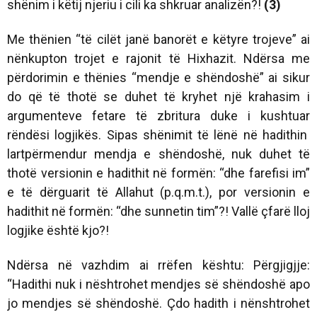
shënim i këtij njeriu i cili ka shkruar analizën?!
(3)
Me thënien “të cilët janë banorët e këtyre trojeve” ai
nënkupton trojet e rajonit të Hixhazit. Ndërsa me
përdorimin e thënies “mendje e shëndoshë” ai sikur
do që të thotë se duhet të kryhet një krahasim i
argumenteve fetare të zbritura duke i kushtuar
rëndësi logjikës. Sipas shënimit të lënë në hadithin
lartpërmendur mendja e shëndoshë, nuk duhet të
thotë versionin e hadithit në formën:
“dhe farefisi im”
e të dërguarit të Allahut (p.q.m.t.), por versionin e
hadithit në formën: “dhe sunnetin tim”?! Vallë çfarë lloj
logjike është kjo?!
Ndërsa në vazhdim ai rrëfen kështu: Përgjigjje:
“Hadithi nuk i nështrohet mendjes së shëndoshë apo
jo mendjes së shëndoshë. Çdo hadith i nënshtrohet