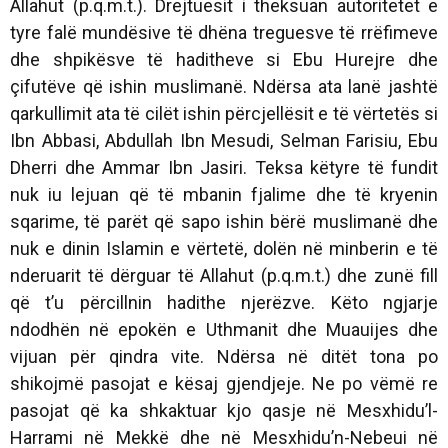
Allahut (p.q.m.t.). Drejtuesit i theksuan autoritetet e
tyre falë mundësive të dhëna treguesve të rrëfimeve
dhe shpikësve të haditheve si Ebu Hurejre dhe
çifutëve që ishin muslimanë. Ndërsa ata lanë jashtë
qarkullimit ata të cilët ishin përcjellësit e të vërtetës si
Ibn Abbasi, Abdullah Ibn Mesudi, Selman Farisiu, Ebu
Dherri dhe Ammar Ibn Jasiri. Teksa këtyre të fundit
nuk iu lejuan që të mbanin fjalime dhe të kryenin
sqarime, të parët që sapo ishin bërë muslimanë dhe
nuk e dinin Islamin e vërtetë, dolën në minberin e të
nderuarit të dërguar të Allahut (p.q.m.t.) dhe zunë fill
që t’u përcillnin hadithe njerëzve. Këto ngjarje
ndodhën në epokën e Uthmanit dhe Muauijes dhe
vijuan për qindra vite. Ndërsa në ditët tona po
shikojmë pasojat e kësaj gjendjeje. Ne po vëmë re
pasojat që ka shkaktuar kjo qasje në Mesxhidu’l-
Harrami në Mekkë dhe në Mesxhidu’n-Nebeui në