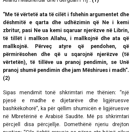
“Me të vërtetë ata të cilët i fshehin argumentet dhe
dëshmitë e qarta dhe udhëzimin që Ne i kemi
zbritur, pasi Ne ua kemi sqaruar njerëzve në Librin,
të tillët i mallkon Allahu, i mallkojnë dhe ata që
mallkojnë. Përveç atyre që pendohen, që
përmirësohen dhe që u sqarojnë njerëzve (të
vërtetën), të tillëve ua pranoj pendimin, se Unë
pranoj shumë pendimin dhe jam Mëshirues i madh”.
(2)
Sipas mendimit tonë shkrimtari me thënien: “një
pjesë e madhe e dijetarëve dhe ligjëruesve
bashkëkohorë”, ka për qëllim shumicën e ligjëruesve
në Mbretërinë e Arabisë Saudite. Më ps shkrimtari
përcjell disa përcjellje. Domethënë njeriu drejton