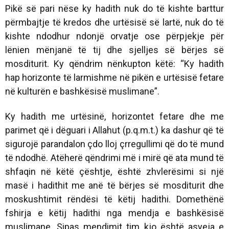
Pikë së pari nëse ky hadith nuk do të kishte barttur
përmbajtje të kredos dhe urtësisë së lartë, nuk do të
kishte ndodhur ndonjë orvatje ose përpjekje për
lënien mënjanë të tij dhe sjelljes së bërjes së
mosditurit. Ky qëndrim nënkupton këtë: “Ky hadith
hap horizonte të larmishme në pikën e urtësisë fetare
në kulturën e bashkësisë muslimane”.
Ky hadith me urtësinë, horizontet fetare dhe me
parimet që i dëguari i Allahut (p.q.m.t.) ka dashur që të
sigurojë parandalon çdo lloj çrregullimi që do të mund
të ndodhë. Atëherë qëndrimi më i mirë që ata mund të
shfaqin në këtë çështje, është zhvlerësimi si një
masë i hadithit me anë të bërjes së mosditurit dhe
moskushtimit rëndësi të këtij hadithi. Domethënë
fshirja e këtij hadithi nga mendja e bashkësisë
muslimane. Sipas mendimit tim kjo është asyeja e