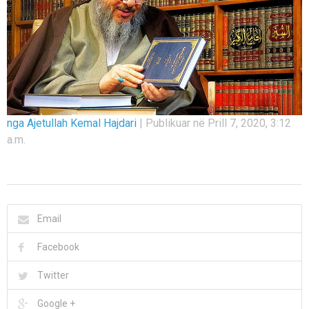
nga Ajetullah Kemal Hajdari
|
Publikuar në Prill 7, 2020, 3:12
a.m.
Email
Facebook
Twitter
Google +