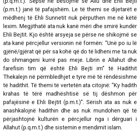
(p.q.m.t.). Sepse ne besojmë se Aliu dhe Ehli Bejti
(p.m.t.) janë të pafajshëm. Le të themi se dijetarët e
mëdhenj të Ehli Sunnetit nuk përputhen me në këtë
lexim. Megjithatë ata nuk kanë mëri dhe smirë kundër
Ehli Bejtit. Kjo është arsyeja se përse ne shikojmë se
ata kanë përcjellur versionin në formën:
“Unë po iu lë
gjënë/gjërat që për sa kohë që do të lidheni me ta nuk
do shmangeni kurrë pas meje. Librin e Allahut dhe
farefisin tim që është Ehli Bejti im”
të Hadithit
Thekalejn në përmbledhjet e tyre më të rëndësishme
të hadithit. Të themi të vertetën ata citojnë: “Ky hadith
krahas të tërë madhështisë së tij dëshmon për
pafajësinë e Ehli Bejtit (p.m.t.)”. Sërish ata as nuk e
anashkalojnë hadithin dhe as nuk mundohen që të
përjashtojnë kulturën e përcjellur nga i dërguari i
Allahut (p.q.m.t.) dhe sistemin e mendimit islam.