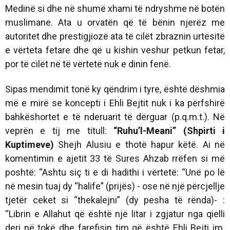
Medinë si dhe në shumë xhami të ndryshme në botën
muslimane. Ata u orvatën që të bënin njerëz me
autoritet dhe prestigjiozë ata të cilët zbraznin urtësitë
e vërteta fetare dhe që u kishin veshur petkun fetar,
por të cilët në të vërtetë nuk e dinin fenë.
Sipas mendimit tonë ky qëndrim i tyre, është dëshmia
më e mirë se koncepti i Ehli Bejtit nuk i ka përfshirë
bahkëshortet e të nderuarit të dërguar (p.q.m.t.). Në
veprën e tij me titull:
“Ruhu’l-Meani” (Shpirti i
Kuptimeve)
Shejh Alusiu e thotë hapur këtë. Ai në
komentimin e ajetit 33 të Sures Ahzab rrëfen si më
poshtë: “Ashtu siç ti e di hadithi i vërtetë:
“Unë po lë
në mesin tuaj dy “halife” (prijës) - ose në një përcjellje
tjetër ceket si “thekalejni” (dy pesha të rënda)- :
“Librin e Allahut që është një litar i zgjatur nga qielli
deri në tokë dhe farefisin tim që është Ehli Bejti im.