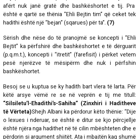
afërt nuk janë gratë dhe bashkëshortet e tij. Pra
është e qartë se thënia “Ehli Bejtin tim” që ceket tek
hadithi është një “bejan” (sqarues) për ta”.
(7)
Sërish dhe nëse do të pranojmë se koncepti i “Ehli
Bejtit” ka përfshirë dhe bashkëshortet e të dërguarit
(p.q.m.t.), koncepti i “itretit” (farefisit) i përket vetem
pesë njerëzve të mësipërm dhe nuk i përfshin
bashkëshortet.
Besoj se u kuptua se ky hadith bart vlera të larta. Për
këtë arsye vëmë re se në veprën e tij me titull:
“Silsiletu’l-Ehadithi’s-Sahiha” (Zinxhiri i Haditheve
të Vërteta)
Shejh Albani ka përdorur këto thënie: “Dije
o lexues i nderuar, se është e ditur se kjo përcjellje
është njëra nga hadithet në të cilin mbështeten dhe e
përdorin si argument shiitët. Ata i mbajtën kaq shumë