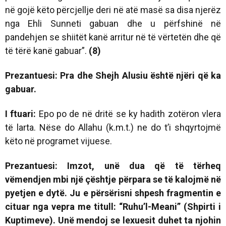
në gojë këto përcjellje deri në atë masë sa disa njerëz
nga Ehli Sunneti gabuan dhe u përfshinë në
pandehjen se shiitët kanë arritur në të vërtetën dhe që
të tërë kanë gabuar”.
(8)
Prezantuesi: Pra dhe Shejh Alusiu është njëri që ka
gabuar.
I ftuari:
Epo po de në dritë se ky hadith zotëron vlera
të larta. Nëse do Allahu (k.m.t.) ne do t’i shqyrtojmë
këto në programet vijuese.
Prezantuesi: Imzot, unë dua që të tërheq
vëmendjen mbi një çështje përpara se të kalojmë në
pyetjen e dytë. Ju e përsërisni shpesh fragmentin e
cituar nga vepra me titull:
“Ruhu’l-Meani” (Shpirti i
Kuptimeve)
. Unë mendoj se lexuesit duhet ta njohin