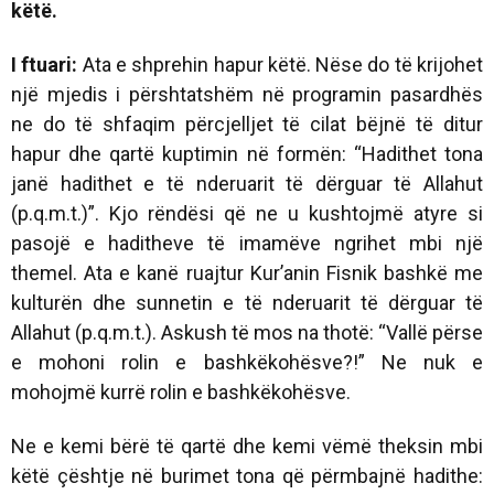
këtë.
I ftuari:
Ata e shprehin hapur këtë. Nëse do të krijohet
një mjedis i përshtatshëm në programin pasardhës
ne do të shfaqim përcjelljet të cilat bëjnë të ditur
hapur dhe qartë kuptimin në formën: “Hadithet tona
janë hadithet e të nderuarit të dërguar të Allahut
(p.q.m.t.)”. Kjo rëndësi që ne u kushtojmë atyre si
pasojë e haditheve të imamëve ngrihet mbi një
themel. Ata e kanë ruajtur Kur’anin Fisnik bashkë me
kulturën dhe sunnetin e të nderuarit të dërguar të
Allahut (p.q.m.t.). Askush të mos na thotë: “Vallë përse
e mohoni rolin e bashkëkohësve?!” Ne nuk e
mohojmë kurrë rolin e bashkëkohësve.
Ne e kemi bërë të qartë dhe kemi vëmë theksin mbi
këtë çështje në burimet tona që përmbajnë hadithe: