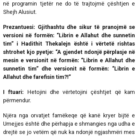
në programin tjetër ne do të trajtojmë çështjen e
Shejh Alusiut.
Prezantuesi: Gjithashtu dhe sikur të pranojmë se
versioni në formën: “Librin e Allahut dhe sunnetin
tim” i Hadithit Thekalejn është i vërtetë rishtas
shtrohet kjo pyetje: “A gjendet ndonjë përplasje në
mesin e versionit në formën: “Librin e Allahut dhe
sunnetin tim” dhe versionit në formën:
“Librin e
Allahut dhe farefisin tim?!”
I ftuari:
Hetojini dhe vërtetojini çështjet që kam
përmendur.
Njëra nga orvatjet famëkeqe që kanë kryer bijtë e
Umejjes është dhe përhapja e shmangies nga udha e
drejtë se jo vetëm që nuk ka ndonjë ngjashmëri mes