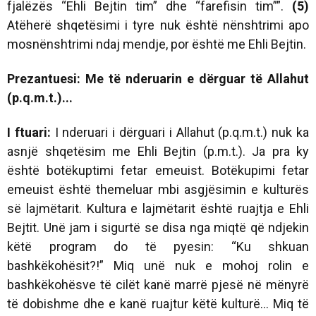
fjalëzës “Ehli Bejtin tim” dhe “farefisin tim””.
(5)
Atëherë shqetësimi i tyre nuk është nënshtrimi apo
mosnënshtrimi ndaj mendje, por është me Ehli Bejtin.
Prezantuesi: Me të nderuarin e dërguar të Allahut
(p.q.m.t.)...
I ftuari:
I nderuari i dërguari i Allahut (p.q.m.t.) nuk ka
asnjë shqetësim me Ehli Bejtin (p.m.t.). Ja pra ky
është botëkuptimi fetar emeuist. Botëkupimi fetar
emeuist është themeluar mbi asgjësimin e kulturës
së lajmëtarit. Kultura e lajmëtarit është ruajtja e Ehli
Bejtit. Unë jam i sigurtë se disa nga miqtë që ndjekin
këtë program do të pyesin: “Ku shkuan
bashkëkohësit?!” Miq unë nuk e mohoj rolin e
bashkëkohësve të cilët kanë marrë pjesë në mënyrë
të dobishme dhe e kanë ruajtur këtë kulturë... Miq të