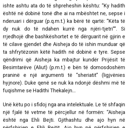
ishte ashtu ata do të shpreheshin kështu: “Ky hadith
është në dobinë tonë dhe ai na mbështet ne, sepse i
nderuari i dërguar (p.q.m.t.) ka bërë të qartë:
“Këta të
dy nuk do të ndahen kurrë nga njëri-tjetri”
”. Si
rrjedhojë dhe bashkëshortet e të dërguarit në gjirin e
të cilave gjendet dhe Aisheja do të ishin munduar që
ta shfrytëzonin këtë hadith në dobinë e tyre. Sepse
qëndrimi që Aisheja ka mbajtur kundër Prijësit të
Besimtarëve (Aliut) (p.m.t.) e bën të domosdoshëm
praninë e një argumenti të “sheriatit” (ligjvënies
hyjnore). Duke qenë se nuk ka ndonjë dëshmi më të
fuqishme se Hadithi Thekalejn...
Unë këtu po i sfidoj nga ana intelektuale. Le të shfaqin
një fjalë të vetme të përcjellur në formën: “Aisheja
është nga Ehli Bejti. Gjithashtu dhe ajo hyn në
përfshirjen e Ehli Bejtit. Ajo hyn në përfshirjen e