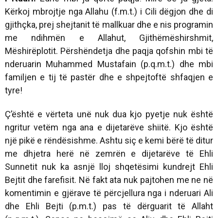
Kërkoj mbrojtje nga Allahu (f.m.t.) i Cili dëgjon dhe di
gjithçka, prej shejtanit të mallkuar dhe e nis programin
me ndihmën e Allahut, Gjithëmëshirshmit,
Mëshirëplotit. Përshëndetja dhe paqja qofshin mbi të
nderuarin Muhammed Mustafain (p.q.m.t.) dhe mbi
familjen e tij të pastër dhe e shpejtoftë shfaqjen e
tyre!
Ç’është e vërteta unë nuk dua kjo pyetje nuk është
ngritur vetëm nga ana e dijetarëve shiitë. Kjo është
një pikë e rëndësishme. Ashtu siç e kemi bërë të ditur
me dhjetra herë në zemrën e dijetarëve të Ehli
Sunnetit nuk ka asnjë lloj shqetësimi kundrejt Ehli
Bejtit dhe farefisit. Në fakt ata nuk pajtohen me ne në
komentimin e gjërave të përcjellura nga i nderuari Ali
dhe Ehli Bejti (p.m.t.) pas të dërguarit të Allaht