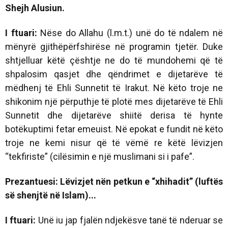
Shejh Alusiun.
I ftuari:
Nëse do Allahu (l.m.t.) unë do të ndalem në
mënyrë gjithëpërfshirëse në programin tjetër. Duke
shtjelluar këtë çështje ne do të mundohemi që të
shpalosim qasjet dhe qëndrimet e dijetarëve të
mëdhenj të Ehli Sunnetit të Irakut. Në këto troje ne
shikonim një përputhje të plotë mes dijetarëve të Ehli
Sunnetit dhe dijetarëve shiitë derisa të hynte
botëkuptimi fetar emeuist. Në epokat e fundit në këto
troje ne kemi nisur që të vëmë re këtë lëvizjen
“tekfiriste” (cilësimin e një muslimani si i pafe”.
Prezantuesi: Lëvizjet nën petkun e “xhihadit” (luftës
së shenjtë në Islam)...
I ftuari:
Unë iu jap fjalën ndjekësve tanë të nderuar se