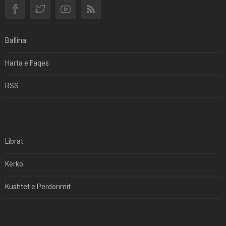
Si I Ndryshoi Rezistenca E Guximshme E Iranit
Ekuilibrat E Pushtetit Në Azinë Perëndimore?
Ballina
Hormuzi: Fillimi I Fundit Të Hegjemonisë Amerikane
Harta e Faqes
Për Çfarë Po Negocioni?
RSS
Librat
Kërko
Kushtet e Përdorimit
Kontakt