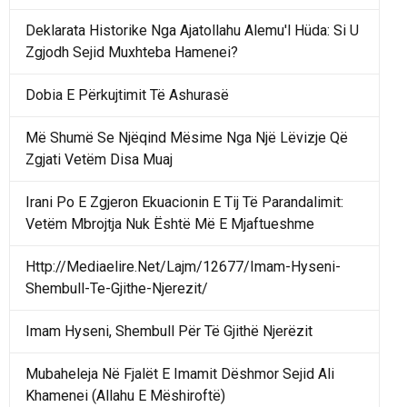
Deklarata Historike Nga Ajatollahu Alemu'l Hüda: Si U
Zgjodh Sejid Muxhteba Hamenei?
Dobia E Përkujtimit Të Ashurasë
Më Shumë Se Njëqind Mësime Nga Një Lëvizje Që
Zgjati Vetëm Disa Muaj
Irani Po E Zgjeron Ekuacionin E Tij Të Parandalimit:
Vetëm Mbrojtja Nuk Është Më E Mjaftueshme
Http://Mediaelire.Net/Lajm/12677/Imam-Hyseni-
Shembull-Te-Gjithe-Njerezit/
Imam Hyseni, Shembull Për Të Gjithë Njerëzit
Mubaheleja Në Fjalët E Imamit Dëshmor Sejid Ali
Khamenei (Allahu E Mëshiroftë)