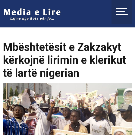
Mbështetësit e Zakzakyt
kërkojnë lirimin e klerikut
të lartë nigerian