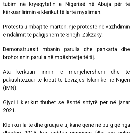
tubim në kryeqytetin e Nigerisë në Abuja për të
kërkuar lirimin e klerikut të lartë mysliman.
Protesta u mbajt të marten, një protestë në vazhdimin
e ndalimit të paligjshëm të Shejh Zakzaky.
Demonstruesit mbanin parulla dhe pankarta dhe
brohorisnin parulla në mbështetje të tij.
Ata kërkuan lirimin e menjëhershëm dhe të
pakushtëzuar të kreut të Lëvizjes Islamike në Nigeri
(IMN).
Gjyqi i klerikut thuhet se është shtyrë për në janar
2021.
Kleriku i lartë dhe gruaja e tij kanë qenë në burg që nga
dhjetori 2015, kur ushtria nigeriane filloi një sulm