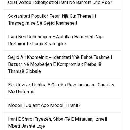
Cilat Vende I Shënjestroi Irani Në Bahrein Dhe Pse?
Sovraniteti Popullor Fetar: Një Gur Themeli I
Trashëgimisë Së Sejjid Khameneit
Irani Nën Udhëheqjen E Ajatullah Hameneit: Nga
Rrethimi Te Fuqia Strategjike
Sejjid Ali Khomeinit:🔹Identiteti Ynë Është Tashmë I
Bazuar Në Mosbërjen E Kompromisit Përballë
Tiranisë Globale.
Ekskluzive: Ushtria E Gardës Revolucionare: Guerilas
Me Uniformë
Modeli I Jolanit Apo Modeli I Iranit?
Irani E Shtroi Tryezën, Shba-Të E Miratuan, Izraeli
Mbeti Jashtë Loje