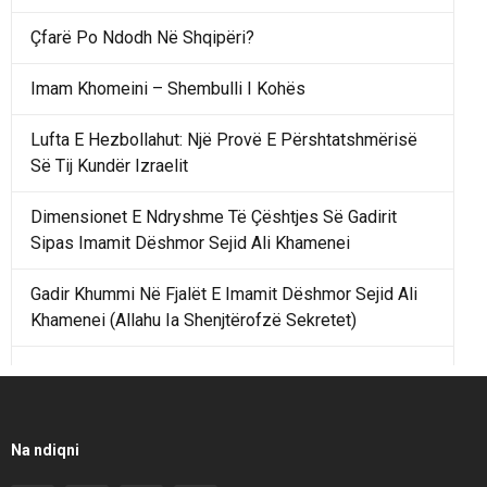
Çfarë Po Ndodh Në Shqipëri?
Imam Khomeini – Shembulli I Kohës
Lufta E Hezbollahut: Një Provë E Përshtatshmërisë
Së Tij Kundër Izraelit
Dimensionet E Ndryshme Të Çështjes Së Gadirit
Sipas Imamit Dëshmor Sejid Ali Khamenei
Gadir Khummi Në Fjalët E Imamit Dëshmor Sejid Ali
Khamenei (Allahu Ia Shenjtërofzë Sekretet)
Një Rend Rajonal I Udhëhequr Nga Irani Kundrejt Një
Rendi Rajonal Të Udhëhequr Nga Izraeli
Filmi I Shkurtër Iranian “Pasta Alfredo” Ka Udhëtuar
Na ndiqni
Për Në Shqipëri.