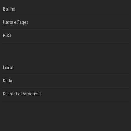
Ballina
Harta e Faqes
RSS
Librat
Kërko
Kushtet e Përdorimit
Kontakt
Të Drejtat e Autorit