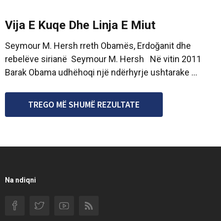
Vija E Kuqe Dhe Linja E Miut
Seymour M. Hersh rreth Obamës, Erdoğanit dhe
rebelëve sirianë Seymour M. Hersh Në vitin 2011
Barak Obama udhëhoqi një ndërhyrje ushtarake ...
TREGO MË SHUMË REZULTATE
Na ndiqni